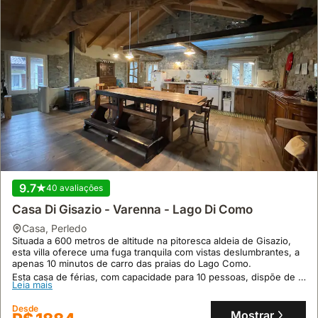
9.7
40 avaliações
Casa Di Gisazio - Varenna - Lago Di Como
casa
,
Perledo
Situada a 600 metros de altitude na pitoresca aldeia de Gisazio,
esta villa oferece uma fuga tranquila com vistas deslumbrantes, a
apenas 10 minutos de carro das praias do Lago Como.
Esta casa de férias, com capacidade para 10 pessoas, dispõe de 3
Leia mais
quartos, 2 casas de banho e uma cozinha totalmente equipada,
sendo um ponto de partida perfeito para explorar a região, com a
Desde
vantagem de promover um detox digital devido à ausência de Wi-
Mostrar