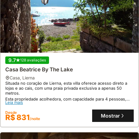
9.7
128 avaliações
Casa Beatrice By The Lake
casa
,
Lierna
Situada no coração de Lierna, esta villa oferece acesso direto a
lojas e ao cais, com uma praia privada exclusiva a apenas 50
metros.
Esta propriedade acolhedora, com capacidade para 4 pessoas,
Leia mais
dispõe de uma cozinha totalmente equipada, Wi-Fi de alta
velocidade e estacionamento privado.
Desde
Mostrar
R$ 831
/noite