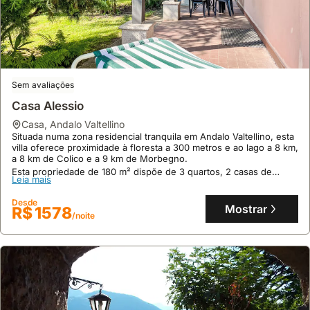
Sem avaliações
Casa Alessio
casa
,
Andalo Valtellino
Situada numa zona residencial tranquila em Andalo Valtellino, esta
villa oferece proximidade à floresta a 300 metros e ao lago a 8 km,
a 8 km de Colico e a 9 km de Morbegno.
Esta propriedade de 180 m² dispõe de 3 quartos, 2 casas de
Leia mais
banho para acomodar 8 pessoas, com comodidades como internet
gratuita, máquina de lavar roupa e um amplo espaço exterior com
Desde
pátio e churrasqueira, sendo uma excelente opção de alojamento
Mostrar
R$ 1578
/noite
para férias.