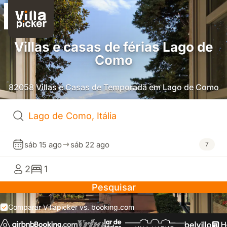
Villas e casas de férias Lago de
Como
82058 Villas e Casas de Temporada em Lago de Como
sáb 15 ago
sáb 22 ago
7
2
1
Pesquisar
Comparar Villapicker vs. booking.com