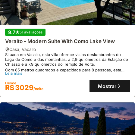
9.7
51 avaliações
Veralto - Modern Suite With Como Lake View
casa
,
Vacallo
Situada em Vacallo, esta villa oferece vistas deslumbrantes do
9.8
4 avaliações
Lago de Como e das montanhas, a 2,9 quilômetros da Estação de
Chiasso e a 7,9 quilômetros do Templo de Volta.
Dimore Dei Faggi
Com 85 metros quadrados e capacidade para 8 pessoas, esta
Leia mais
chalé
,
Fuipiano Valle Imagna
casa de férias dispõe de piscina privativa, jardim, ar condicionado
Situado em Fuipiano Valle Imagna, este alojamento encontra-se a
e uma cozinha totalmente equipada, sendo um alojamento
Desde
aproximadamente 32 a 35 quilómetros de atrações em Bergamo,
acolhedor para famílias.
Mostrar
R$ 3029
como a Accademia Carrara e o Estádio Gewiss.
/noite
Esta villa oferece 40 metros quadrados de área útil, acomoda até
Leia mais
3 pessoas num quarto, e dispõe de Wi-Fi gratuito, cozinha
equipada e uma área de jardim para relaxamento.
Desde
Mostrar
R$ 1000
/noite