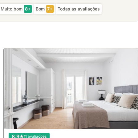
Muito bom
8+
Bom
7+
Todas as avaliações
8.9
11 avaliações