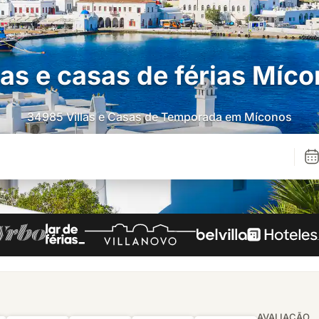
las e casas de férias Míc
34985 Villas e Casas de Temporada em Míconos
AVALIAÇÃO