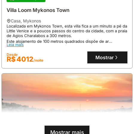
Villa Loom Mykonos Town
casa
,
Mykonos
Localizada em Mykonos Town, esta villa fica a um minuto a pé da
Little Venice e a poucos passos do centro da cidade, com a praia
de Agios Charalabos a 300 metros.
Este alojamento de 100 metros quadrados dispõe de ar
Leia mais
condicionado, duas casas de banho e uma cozinha equipada
com micro-ondas, sendo uma excelente opção de casas de
Desde
férias.
Mostrar
R$ 4012
/noite
Mostrar mais