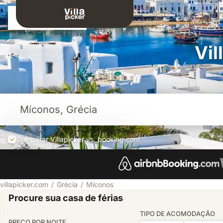
Entrar
Vil
Comparar Villapicker vs. booking.com
villapicker.com
Grécia
Míconos
Procure sua casa de férias
TIPO DE ACOMODAÇÃO
PREÇO POR NOITE