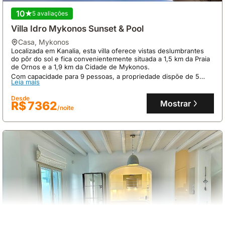
10
5 avaliações
Villa Idro Mykonos Sunset & Pool
casa
,
Mykonos
Localizada em Kanalia, esta villa oferece vistas deslumbrantes
do pôr do sol e fica convenientemente situada a 1,5 km da Praia
de Ornos e a 1,9 km da Cidade de Mykonos.
Com capacidade para 9 pessoas, a propriedade dispõe de 5
Sem avaliações
Leia mais
quartos, 4 casas de banho, ar condicionado, piscina privada,
Vivenda ∙ 2 Quartos ∙ 4 Hóspedes
cozinha equipada e internet, sendo uma excelente opção de
Desde
alojamento em Mykonos.
Mostrar
R$ 7362
casa
,
Mykonos
/noite
Situada num complexo de luxo, a Villa Rose 2 oferece
proximidade a piscinas partilhadas e a uma curta distância de 2.5
quilómetros da vibrante Mykonos Town (Chora).
Esta propriedade com 2 quartos acomoda confortavelmente até
Leia mais
4 pessoas, dispondo de ar condicionado, internet, cozinha
totalmente equipada e um terraço com potenciais vistas
Desde
deslumbrantes para o mar, sendo um alojamento de excelência
Mostrar
R$ 4565
/noite
em Mykonos.