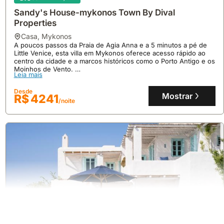
Sandy's House-mykonos Town By Dival
Properties
casa
,
Mykonos
A poucos passos da Praia de Agia Anna e a 5 minutos a pé de
Little Venice, esta villa em Mykonos oferece acesso rápido ao
centro da cidade e a marcos históricos como o Porto Antigo e os
Moinhos de Vento.
Leia mais
Este alojamento de 95 metros quadrados dispõe de 3 quartos,
ar condicionado, Wi-Fi gratuito e uma cozinha totalmente
Desde
equipada, acomodando confortavelmente até 15 pessoas com
Mostrar
R$ 4241
/noite
uma varanda e terraço privativos com vistas para o mar.