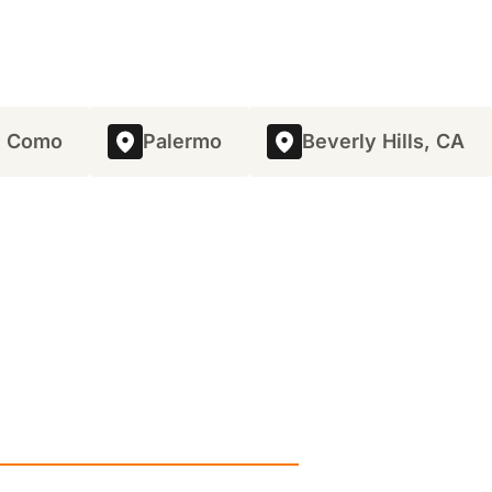
e Como
Palermo
Beverly Hills, CA