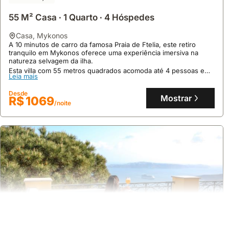
55 M² Casa ∙ 1 Quarto ∙ 4 Hóspedes
casa
,
Mykonos
A 10 minutos de carro da famosa Praia de Ftelia, este retiro
tranquilo em Mykonos oferece uma experiência imersiva na
natureza selvagem da ilha.
Esta villa com 55 metros quadrados acomoda até 4 pessoas e
Leia mais
dispõe de ar condicionado, terraço, cozinha equipada e acesso
a um jardim com vegetais frescos, sendo uma excelente opção
Desde
de alojamento.
Mostrar
R$ 1069
/noite