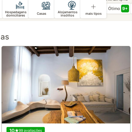
Ótimo
9+
Hospedagens
Alojamentos
Casas
mais tipos
domiciliares
insólitos
las
10
99 avaliações