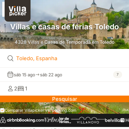
Villas e casas de férias Toledo
4328 Villas e Casas de Temporada em Toledo
sáb 15 ago
sáb 22 ago
7
2
1
Pesquisar
Comparar Villapicker vs. booking.com