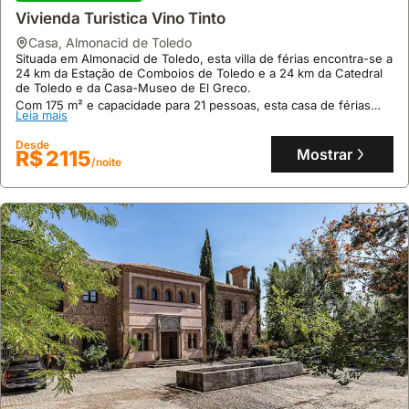
Vivienda Turistica Vino Tinto
9.7
45 avaliações
casa
,
Almonacid de Toledo
Situada em Almonacid de Toledo, esta villa de férias encontra-se a
"La Villa De Iker" Con Piscina, Barbacoa Y A 10
24 km da Estação de Comboios de Toledo e a 24 km da Catedral
Mint De Puy Du Fou
de Toledo e da Casa-Museo de El Greco.
Com 175 m² e capacidade para 21 pessoas, esta casa de férias
casa
,
Argés
Leia mais
dispõe de 4 quartos, ar condicionado, piscina exterior, jardim,
Situada em Argés, esta villa de férias encontra-se a 8,4 milhas do
churrasqueira e acesso Wi-Fi.
Puy du Fou España e a 5,8 milhas da Puerta del Sol Toledo.
Desde
Mostrar
R$ 2115
Com uma área de 240 metros quadrados, esta propriedade
/noite
familiar oferece 4 quartos, 3 casas de banho, uma piscina exterior,
Leia mais
ar condicionado, Wi-Fi gratuito e estacionamento privado, sendo
um alojamento perfeito para até 22 pessoas.
Desde
Mostrar
R$ 2467
/noite