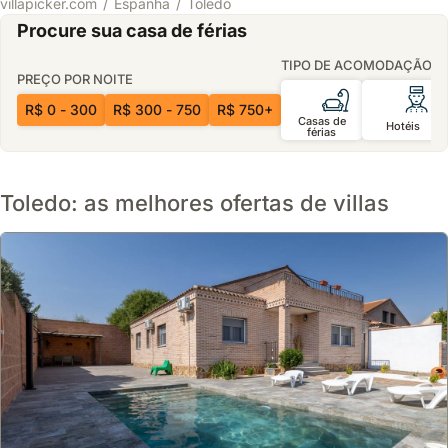
villapicker.com
Espanha
Toledo
Procure sua casa de férias
TIPO DE ACOMODAÇÃO
PREÇO POR NOITE
R$ 0 - 300
R$ 300 - 750
R$ 750+
Casas de
Hotéis
férias
Toledo: as melhores ofertas de villas