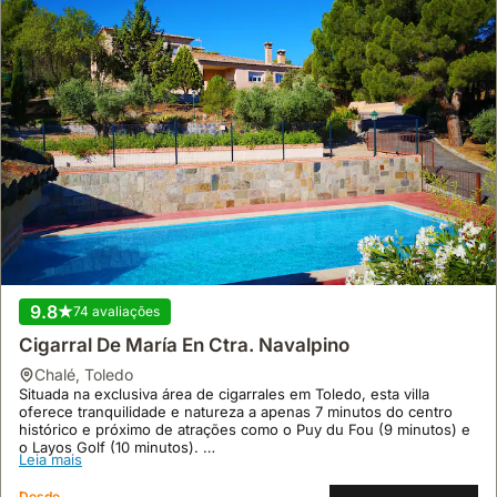
9.8
74 avaliações
Cigarral De María En Ctra. Navalpino
chalé
,
Toledo
Situada na exclusiva área de cigarrales em Toledo, esta villa
oferece tranquilidade e natureza a apenas 7 minutos do centro
histórico e próximo de atrações como o Puy du Fou (9 minutos) e
o Layos Golf (10 minutos).
Leia mais
Com 350 m² de área útil, a propriedade dispõe de 8 quartos
climatizados, 5 casas de banho, uma piscina de 60 m² com área
Desde