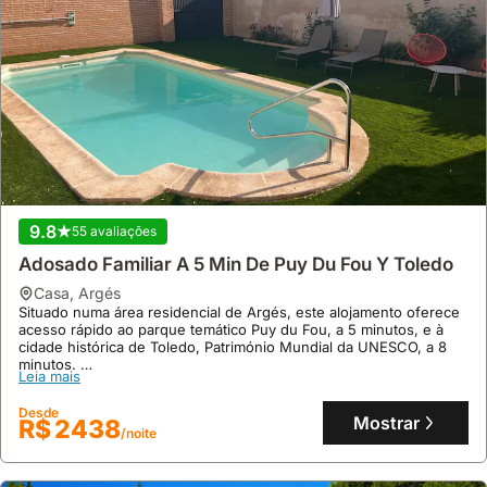
9.8
55 avaliações
Adosado Familiar A 5 Min De Puy Du Fou Y Toledo
casa
,
Argés
Situado numa área residencial de Argés, este alojamento oferece
acesso rápido ao parque temático Puy du Fou, a 5 minutos, e à
cidade histórica de Toledo, Património Mundial da UNESCO, a 8
minutos.
Leia mais
Esta villa familiar dispõe de uma piscina privada com área de
jardim e mobiliário, disponível de junho a setembro, e uma zona
Desde
infantil dedicada, além de ar condicionado nas áreas comuns e
Mostrar
R$ 2438
/noite
quartos, com capacidade para 10 pessoas.