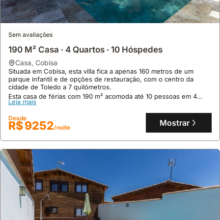
Sem avaliações
190 M² Casa ∙ 4 Quartos ∙ 10 Hóspedes
casa
,
Cobisa
Situada em Cobisa, esta villa fica a apenas 160 metros de um
parque infantil e de opções de restauração, com o centro da
cidade de Toledo a 7 quilómetros.
Esta casa de férias com 190 m² acomoda até 10 pessoas em 4
Leia mais
quartos, oferecendo ar condicionado, piscina privada sazonal e
Wi-Fi de alta velocidade.
Desde
Mostrar
R$ 9252
/noite