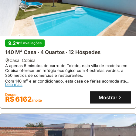
9.2
3 avaliações
140 M² Casa ∙ 4 Quartos ∙ 12 Hóspedes
casa
,
Cobisa
A apenas 5 minutos de carro de Toledo, esta villa de madeira em
Cobisa oferece um refúgio ecológico com 4 estrelas verdes, a
350 metros de comércios e restaurantes.
Com 140 m² e ar condicionado, esta casa de férias acomoda até
Leia mais
12 pessoas com 4 quartos, 3 casas de banho, piscina privada
sazonal e terraço com churrasqueira.
Desde
Mostrar
R$ 6162
/noite