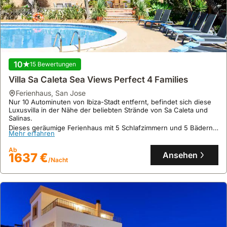
10
15 Bewertungen
Villa Sa Caleta Sea Views Perfect 4 Families
Ferienhaus
,
San Jose
Keine Bewertungen
Nur 10 Autominuten von Ibiza-Stadt entfernt, befindet sich diese
Villa 'Can Sole' Mit Privatem Pool, Wlan Und
Luxusvilla in der Nähe der beliebten Strände von Sa Caleta und
Salinas.
Klimaanlage
Dieses geräumige Ferienhaus mit 5 Schlafzimmern und 5 Bädern
Mehr erfahren
Ferienhaus
,
Santa Eulària des Riu
bietet Platz für 10 Gäste und verfügt über einen privaten Pool,
In Can Ramón, Santa Eulalia del Río gelegen, bietet diese Villa eine
eine voll ausgestattete Küche und Klimaanlage im gesamten Haus.
Ab
luxuriöse Unterkunft nahe dem Strand und den belebten Häfen
Ansehen
1637 €
Marina Botafoch und Port of Ibiza.
/Nacht
Dieses exklusive Ferienhaus mit 221 m² Fläche und privatem Pool
Mehr erfahren
empfängt bis zu 6 Gäste in 3 Schlafzimmern und 4 Bädern,
ausgestattet mit Klimaanlage und WLAN.
Ab
Ansehen
2108 €
/Nacht