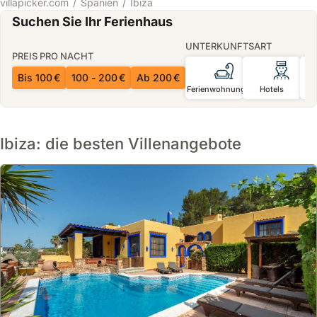
villapicker.com
Spanien
Ibiza
Suchen Sie Ihr Ferienhaus
UNTERKUNFTSART
PREIS PRO NACHT
Bis 100 €
100 - 200 €
Ab 200 €
Ferienwohnungen
Hotels
P
Ibiza: die besten Villenangebote