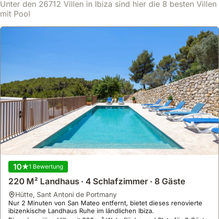
Unter den 26712 Villen in Ibiza sind hier die 8 besten Villen
Dieses geräumige Ferienhaus mit 120 m² Fläche und 3
Mehr erfahren
mit Pool
Schlafzimmern bietet Platz für bis zu 5 Personen und verfügt über
einen privaten Pool, eine Terrasse und eine voll ausgestattete
Ab
Küche für einen komfortablen Aufenthalt.
Ansehen
627 €
/Nacht
10
1 Bewertung
220 M² Landhaus ∙ 4 Schlafzimmer ∙ 8 Gäste
Hütte
,
Sant Antoni de Portmany
9.9
105 Bewertungen
Nur 2 Minuten von San Mateo entfernt, bietet dieses renovierte
ibizenkische Landhaus Ruhe im ländlichen Ibiza.
Relaxing Country House Nearby Ibiza