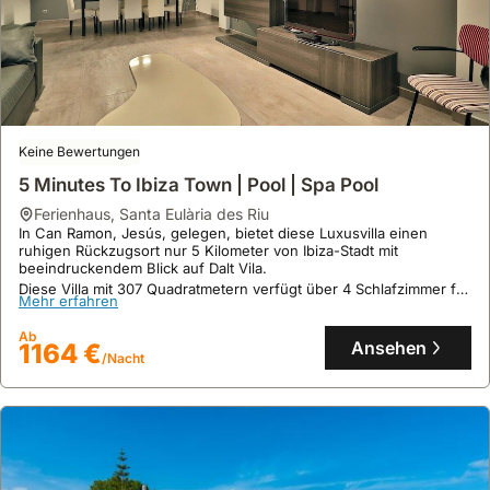
Keine Bewertungen
5 Minutes To Ibiza Town | Pool | Spa Pool
Ferienhaus
,
Santa Eulària des Riu
In Can Ramon, Jesús, gelegen, bietet diese Luxusvilla einen
ruhigen Rückzugsort nur 5 Kilometer von Ibiza-Stadt mit
beeindruckendem Blick auf Dalt Vila.
Diese Villa mit 307 Quadratmetern verfügt über 4 Schlafzimmer für
Mehr erfahren
bis zu 8 Gäste, einen 9x5m großen privaten Pool mit Spa-Bereich
sowie eine Doppelgarage und ist 8 Kilometer von Playa de
Ab
Talamanca entfernt.
Ansehen
1164 €
/Nacht