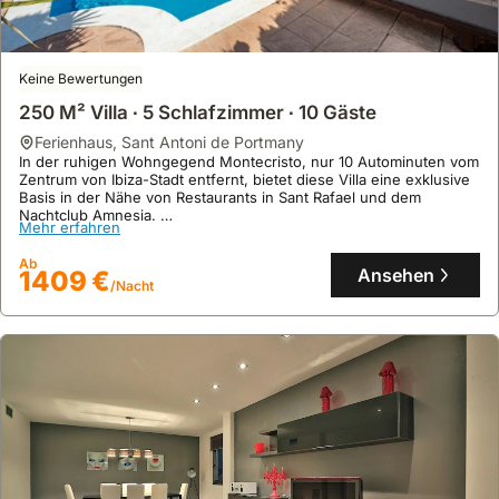
Keine Bewertungen
250 M² Villa ∙ 5 Schlafzimmer ∙ 10 Gäste
Ferienhaus
,
Sant Antoni de Portmany
In der ruhigen Wohngegend Montecristo, nur 10 Autominuten vom
Zentrum von Ibiza-Stadt entfernt, bietet diese Villa eine exklusive
Basis in der Nähe von Restaurants in Sant Rafael und dem
Nachtclub Amnesia.
Mehr erfahren
Dieses luxuriöse Ferienhaus mit 250 m² Wohnfläche und 5
Schlafzimmern für bis zu 10 Personen beeindruckt mit
Ab
großzügigen Terrassen, einem Pool, einem Grillbereich und einer
Ansehen
1409 €
/Nacht
integrierten Wohn-, Ess- und Kochfläche von 130 m².