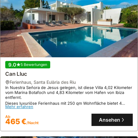
9.0
5 Bewertungen
Can Lluc
Ferienhaus
,
Santa Eulària des Riu
In Nuestra Señora de Jesus gelegen, ist diese Villa 4,02 Kilometer
vom Marina Botafoch und 4,83 Kilometer vom Hafen von Ibiza
entfernt.
Dieses luxuriöse Ferienhaus mit 250 qm Wohnfläche bietet 4
Mehr erfahren
Schlafzimmer, einen privaten Pool, einen Jacuzzi und eine
Terrasse mit Bergblick.
Ab
Ansehen
465 €
/Nacht