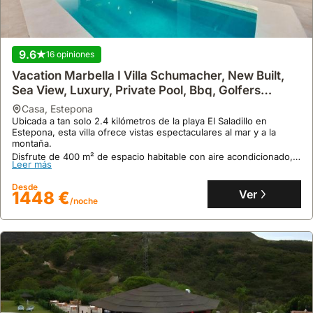
9.6
16 opiniones
Vacation Marbella I Villa Schumacher, New Built,
Sea View, Luxury, Private Pool, Bbq, Golfers
Paradise, Entertainment Room
casa
,
Estepona
Ubicada a tan solo 2.4 kilómetros de la playa El Saladillo en
8.7
9 opiniones
Estepona, esta villa ofrece vistas espectaculares al mar y a la
montaña.
Nice Villa With A Garden
Disfrute de 400 m² de espacio habitable con aire acondicionado, 5
Leer más
casa
,
Estepona
dormitorios, piscina privada, solárium y un parque acuático in situ,
perfecto para el alquiler vacacional.
A solo 8 minutos a pie de la playa El Saladillo, esta villa en
Desde
Estepona ofrece alquiler vacacional con piscina privada y jardín
Ver
1448 €
/noche
espacioso.
Este alquiler de villa, con 220 metros cuadrados y capacidad para
Leer más
10 personas, cuenta con aire acondicionado, WiFi gratuito y está a
7,4 kilómetros del campo de golf El Paraíso.
Desde
Ver
179 €
/noche