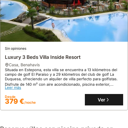
Sin opiniones
Luxury 3 Beds Villa Inside Resort
casa
,
Benahavís
Situada en Estepona, esta villa se encuentra a 13 kilómetros del
9.6
5 opiniones
campo de golf El Paraíso y a 29 kilómetros del club de golf La
Duquesa, ofreciendo un alquiler de villa perfecto para golfistas.
Casa Sirena - Seaview Penthouse
Disfrute de 140 m² con aire acondicionado, piscina exterior,
Leer más
casa
,
Estepona
jacuzzi, sauna, cancha de tenis y capacidad para 12 personas,
ideal para unas vacaciones familiares.
Ubicado en Las Mesas, Estepona, este ático de 3 dormitorios
Desde
ofrece impresionantes vistas al mar y se encuentra a escasos 500
Ver
379 €
/noche
metros del casco antiguo, las playas y el puerto.
Este lujoso alquiler de villa cuenta con solárium privado, acceso a
Leer más
piscina comunitaria y gimnasio, y está a poca distancia de
comercios y restaurantes, proporcionando una estancia cómoda
Desde
para hasta 6 personas.
Ver
302 €
/noche