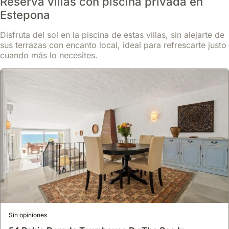
Reserva villas con piscina privada en
Estepona
Disfruta del sol en la piscina de estas villas, sin alejarte de
sus terrazas con encanto local, ideal para refrescarte justo
cuando más lo necesites.
9.7
44 opiniones
Urb Playa Azul 24
casa
,
Estepona
A solo 7 minutos andando de la Playa de Guadalobón, esta villa en
Estepona, Urb. Playa Azul 24, se encuentra a 13,6 kilómetros del
Sin opiniones
Club de Golf La Duquesa.