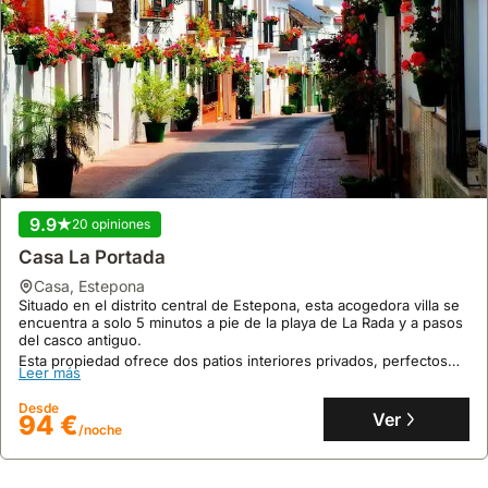
9.9
20 opiniones
Casa La Portada
casa
,
Estepona
Situado en el distrito central de Estepona, esta acogedora villa se
encuentra a solo 5 minutos a pie de la playa de La Rada y a pasos
del casco antiguo.
Esta propiedad ofrece dos patios interiores privados, perfectos
Leer más
para disfrutar de un retiro tranquilo, y es una excelente opción
para alquileres vacacionales en la zona.
Desde
Ver
94 €
/noche