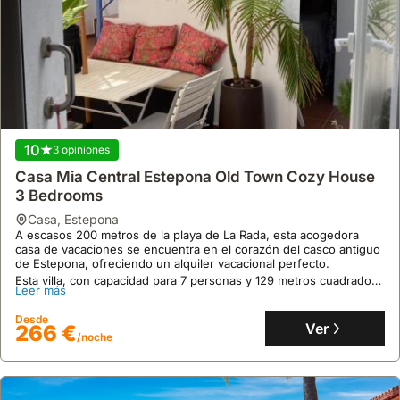
10
3 opiniones
Casa Mia Central Estepona Old Town Cozy House
3 Bedrooms
casa
,
Estepona
A escasos 200 metros de la playa de La Rada, esta acogedora
casa de vacaciones se encuentra en el corazón del casco antiguo
de Estepona, ofreciendo un alquiler vacacional perfecto.
Esta villa, con capacidad para 7 personas y 129 metros cuadrados,
Leer más
dispone de aire acondicionado, cocina equipada, terraza privada y
WiFi gratuito, a poca distancia de campos de golf.
Desde
Ver
266 €
/noche