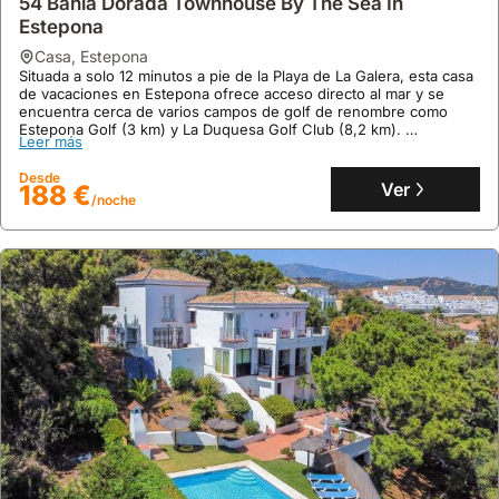
54 Bahia Dorada Townhouse By The Sea In
Disfrute de 250 m² con aire acondicionado, piscina, terraza con
Leer más
vistas al mar y barbacoa, perfecta para familias y grupos de hasta
Estepona
11 personas buscando alquiler vacacional.
Desde
casa
,
Estepona
Ver
195 €
/noche
Situada a solo 12 minutos a pie de la Playa de La Galera, esta casa
de vacaciones en Estepona ofrece acceso directo al mar y se
encuentra cerca de varios campos de golf de renombre como
Estepona Golf (3 km) y La Duquesa Golf Club (8,2 km).
Leer más
Esta villa de 140 m² con aire acondicionado, capacidad para 9
personas y 3 baños cuenta con una cocina equipada con
Desde
frigorífico, microondas y lavavajillas, además de piscina exterior,
Ver
188 €
/noche
terraza con vistas al mar y conexión Wi-Fi gratuita.
10
2 opiniones
Vacation Marbella I Villa Ava, Private Heated Pool,
Rooftop Hot Tub, Sauna, Luxury Interior, Close To