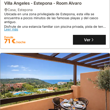
Villa Angeles - Estepona - Room Alvaro
casa
,
Estepona
Ubicada en una zona privilegiada de Estepona, esta villa se
encuentra a pocos minutos de las famosas playas y del casco
antiguo.
Disfrute de una estancia familiar con piscina privada, pista de tenis
Leer más
y zona de juegos, perfecta para unas vacaciones inolvidables con
alquiler vacacional de calidad.
Desde
Ver
71 €
/noche