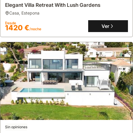
Elegant Villa Retreat With Lush Gardens
casa
,
Estepona
Desde
Ver
1420 €
/noche
Sin opiniones