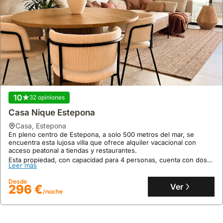
10
32 opiniones
Casa Nique Estepona
casa
,
Estepona
En pleno centro de Estepona, a solo 500 metros del mar, se
encuentra esta lujosa villa que ofrece alquiler vacacional con
acceso peatonal a tiendas y restaurantes.
Esta propiedad, con capacidad para 4 personas, cuenta con dos
Leer más
dormitorios, dos baños y una espectacular piscina en la azotea,
además de gimnasio y sala de coworking en el edificio.
Desde
Ver
296 €
/noche