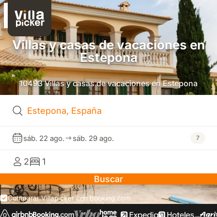
Villas y casas de vacaciones en
Estepona
10493 Villas y casas de vacaciones en Estepona
sáb. 22 ago.
sáb. 29 ago.
7
2
1
Buscar
Comparar Villapicker con booking.com