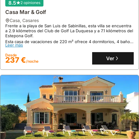
8.5
2 opiniones
las
donde
zona
culinarias
que
disponer
cercana
Casa Mar & Golf
en
se
de
a
el
casa
,
Casares
encuentran
un
la
propio
Frente a la playa de San Luis de Sabinillas, esta villa se encuentra
cerca
coche
a 2.9 kilómetros del Club de Golf La Duquesa y a 7.1 kilómetros del
Plaza
casco
Estepona Golf.
del
facilita
de
antiguo
Esta casa de vacaciones de 220 m² ofrece 4 dormitorios, 4 baños,
puerto
el
las
Leer más
de
aire acondicionado, WiFi y un patio con vistas al patio interior,
deportivo,
acceso
perfecta para 15 personas.
Flores.
Estepona,
Desde
es
a
Ver
237 €
con
/noche
aconsejable
playas
restaurantes
reservar
como
que
con
la
ofrecen
al
Playa
productos
menos
de
locales
3
Galera
y
a
y
vinos
6
a
de
meses
otras
la
de
localidades
región.
antelación.
de