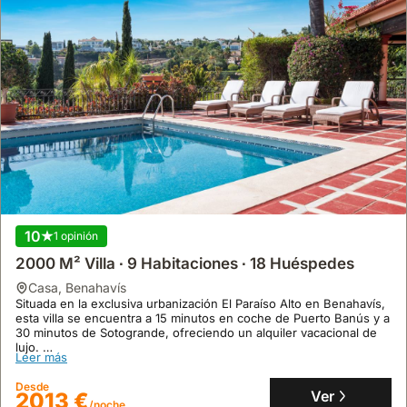
10
1 opinión
2000 M² Villa ∙ 9 Habitaciones ∙ 18 Huéspedes
casa
,
Benahavís
Situada en la exclusiva urbanización El Paraíso Alto en Benahavís,
esta villa se encuentra a 15 minutos en coche de Puerto Banús y a
30 minutos de Sotogrande, ofreciendo un alquiler vacacional de
lujo.
Leer más
Con 2000 metros cuadrados de superficie y 9 dormitorios con
baño en suite, esta propiedad cuenta con un extenso jardín,
Desde
piscina privada, cancha de tenis y espectaculares vistas al mar
Ver
2013 €
/noche