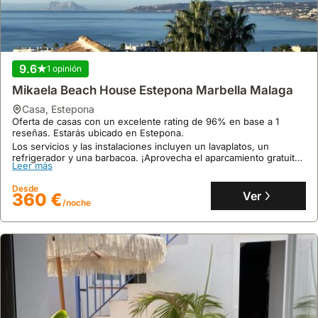
9.6
1 opinión
Mikaela Beach House Estepona Marbella Malaga
casa
,
Estepona
Oferta de casas con un excelente rating de 96% en base a 1
reseñas. Estarás ubicado en Estepona.
Los servicios y las instalaciones incluyen un lavaplatos, un
refrigerador y una barbacoa. ¡Aprovecha el aparcamiento gratuito
Leer más
de esta casa!
Desde
Ver
360 €
/noche