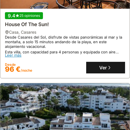
9.4
25 opiniones
House Of The Sun!
casa
,
Casares
Desde Casares del Sol, disfrute de vistas panorámicas al mar y la
montaña, a solo 15 minutos andando de la playa, en este
alojamiento vacacional.
Esta villa, con capacidad para 4 personas y equipada con aire
Leer más
acondicionado, piscina comunitaria y conexión a internet de alta
velocidad, ofrece comodidades para familias y mascotas.
Desde
Ver
96 €
/noche