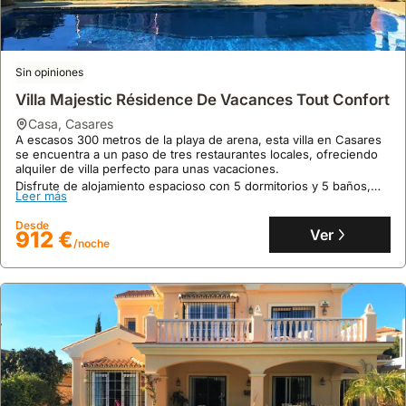
la
Costa
del
Sol.
Sin opiniones
Villa Majestic Résidence De Vacances Tout Confort
casa
,
Casares
A escasos 300 metros de la playa de arena, esta villa en Casares
se encuentra a un paso de tres restaurantes locales, ofreciendo
alquiler de villa perfecto para unas vacaciones.
Disfrute de alojamiento espacioso con 5 dormitorios y 5 baños,
Leer más
piscina privada y jardín exclusivo para 8 personas, con acceso a
internet de alta velocidad.
Desde
Ver
912 €
/noche