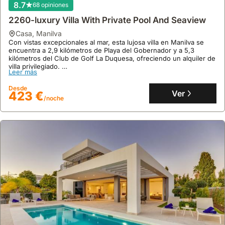
8.7
68 opiniones
2260-luxury Villa With Private Pool And Seaview
casa
,
Manilva
Con vistas excepcionales al mar, esta lujosa villa en Manilva se
encuentra a 2,9 kilómetros de Playa del Gobernador y a 5,3
10
1 opinión
kilómetros del Club de Golf La Duquesa, ofreciendo un alquiler de
villa privilegiado.
Sil Townhouse Estepona Centre
Leer más
Disfrute de 155 metros cuadrados de espacio habitable con aire
acondicionado, piscina privada y WiFi gratuito, perfecto para unas
casa
,
Estepona
Desde
vacaciones inolvidables como alquiler vacacional.
Ver
423 €
A solo 300 metros de la playa y el casco antiguo de Estepona,
/noche
esta casa de vacaciones reformada ofrece un patio privado y
todas las comodidades para una estancia confortable.
Este alquiler vacacional es perfecto para familias o grupos de
Leer más
hasta 5 personas, contando con aire acondicionado, internet y
una cocina equipada con frigorífico, congelador y lavavajillas.
Desde
Ver
135 €
/noche