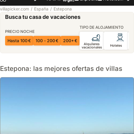
villapicker.com
España
Estepona
Busca tu casa de vacaciones
TIPO DE ALOJAMIENTO
PRECIO NOCHE
Hasta 100 €
100 - 200 €
200+ €
Alquileres
Hoteles
vacacionales
h
Estepona: las mejores ofertas de villas