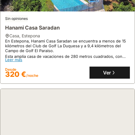
Golfs, Beaches And Puerto Banus
casa
,
Estepona
A 19 minutos a pie de la playa El Saladillo, esta villa ofrece una
estancia lujosa con acceso a piscina climatizada privada, piscina
Sin opiniones
exterior y un jacuzzi en la azotea.
Hanami Casa Saradan
Esta casa de vacaciones en Estepona, con 260 m², dispone de 5
Leer más
dormitorios, 4 baños y capacidad para 19 personas, contando
casa
,
Estepona
además con gimnasio y sauna.
En Estepona, Hanami Casa Saradan se encuentra a menos de 15
Desde
Ver
1075 €
kilómetros del Club de Golf La Duquesa y a 9,4 kilómetros del
/noche
Campo de Golf El Paraíso.
Esta amplia casa de vacaciones de 280 metros cuadrados, con
Leer más
capacidad para 11 personas, cuenta con aire acondicionado,
piscina privada, jardín y terraza con vistas al mar, siendo una
Desde
opción perfecta para alquiler vacacional.
Ver
320 €
/noche