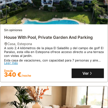
Sin opiniones
House With Pool, Private Garden And Parking
casa
,
Estepona
A solo 2.4 kilómetros de la playa El Saladillo y del campo de golf El
Paraíso, esta villa en Estepona ofrece acceso directo a una terraza
con vistas al jardín.
Esta casa de vacaciones, con capacidad para 7 personas y aire
Leer más
acondicionado, cuenta con cocina equipada y aparcamiento
privado gratuito, siendo una opción de alquiler vacacional perfecta
Desde
para disfrutar de la zona.
Ver
340 €
/noche