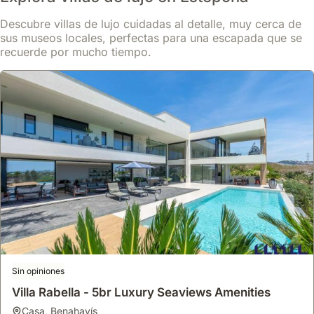
Estepona
casa
,
Estepona
Descubre villas de lujo cuidadas al detalle, muy cerca de
Situado en Estepona, este alojamiento vacacional ofrece fácil
sus museos locales, perfectas para una escapada que se
acceso a las atracciones locales y comodidades.
recuerde por mucho tiempo.
Disfrute de una espaciosa villa de 153 m² con aire acondicionado,
piscina comunitaria y balcón privado, perfecta para hasta 6
Leer más
personas.
Desde
Ver
214 €
/noche
Sin opiniones
Villa Rabella - 5br Luxury Seaviews Amenities
casa
,
Benahavís