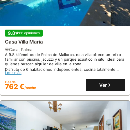
9.8
66 opiniones
Casa Villa Maria
casa
,
Palma
A 9.8 kilómetros de Palma de Mallorca, esta villa ofrece un retiro
familiar con piscina, jacuzzi y un parque acuático in situ, ideal para
quienes buscan alquiler de villa en la zona.
Disfrute de 6 habitaciones independientes, cocina totalmente
Leer más
equipada y proximidad a rutas de ciclismo y campos de golf,
haciendo de este alquiler vacacional una opción completa.
Desde
Ver
762 €
/noche