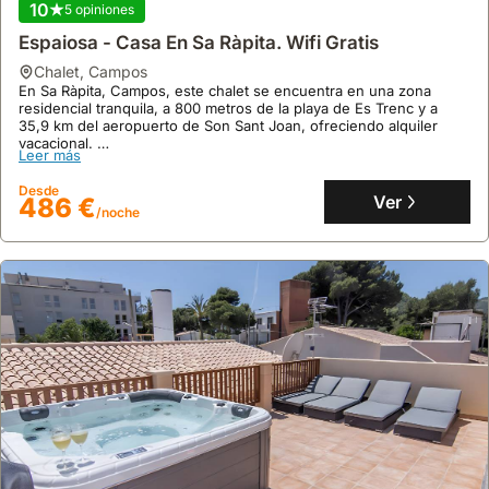
10
5 opiniones
Espaiosa - Casa En Sa Ràpita. Wifi Gratis
chalet
,
Campos
En Sa Ràpita, Campos, este chalet se encuentra en una zona
residencial tranquila, a 800 metros de la playa de Es Trenc y a
35,9 km del aeropuerto de Son Sant Joan, ofreciendo alquiler
vacacional.
Leer más
Este alojamiento, con capacidad para 7 personas y 4 dormitorios
climatizados, dispone de cocina equipada, lavadora y terraza con
Desde
vistas, siendo una excelente opción de alquiler de villa en la zona.
Ver
486 €
/noche