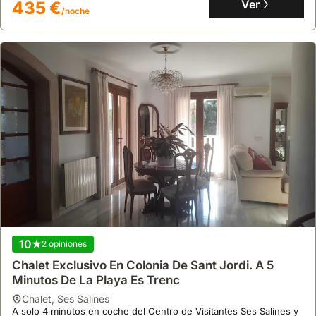
jacuzzi y espectaculares vistas al mar, perfecta para alquiler
Ver
435 €
/noche
vacacional.
10
2 opiniones
Chalet Exclusivo En Colonia De Sant Jordi. A 5
Minutos De La Playa Es Trenc
chalet
,
Ses Salines
A solo 4 minutos en coche del Centro de Visitantes Ses Salines y