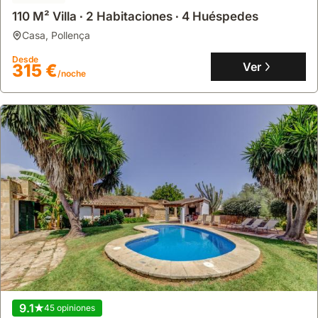
110 M² Villa ∙ 2 Habitaciones ∙ 4 Huéspedes
casa
,
Pollença
Desde
Ver
315 €
/noche
9.1
45 opiniones