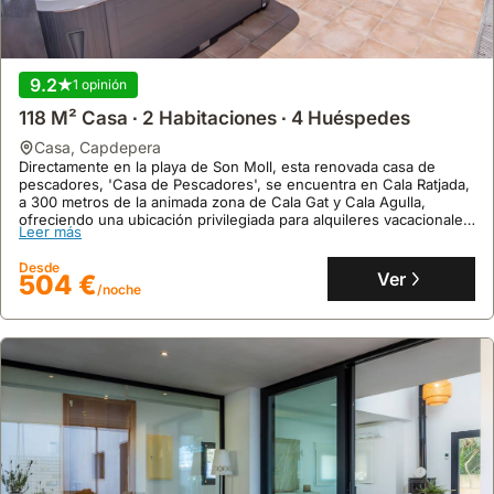
9.2
1 opinión
118 M² Casa ∙ 2 Habitaciones ∙ 4 Huéspedes
casa
,
Capdepera
Directamente en la playa de Son Moll, esta renovada casa de
pescadores, 'Casa de Pescadores', se encuentra en Cala Ratjada,
a 300 metros de la animada zona de Cala Gat y Cala Agulla,
ofreciendo una ubicación privilegiada para alquileres vacacionales.
Leer más
Esta lujosa villa, con 118 metros cuadrados y capacidad para 4
personas, ofrece aire acondicionado, piscina privada, jacuzzi en la
Desde
azotea con vistas al mar y tres terrazas para disfrutar del espacio
Ver
504 €
/noche
al aire libre.