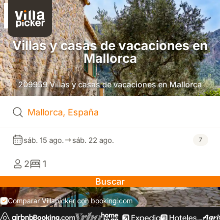
Villas y casas de vacaciones en
Mallorca
209959 Villas y casas de vacaciones en Mallorca
sáb. 15 ago.
sáb. 22 ago.
7
2
1
Buscar
Comparar Villapicker con booking.com