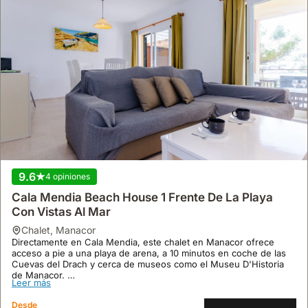
9.6
4 opiniones
Cala Mendia Beach House 1 Frente De La Playa
Con Vistas Al Mar
chalet
,
Manacor
Directamente en Cala Mendia, este chalet en Manacor ofrece
acceso a pie a una playa de arena, a 10 minutos en coche de las
Cuevas del Drach y cerca de museos como el Museu D'Historia
de Manacor.
Leer más
Con 120 m² y capacidad para 6 personas, esta villa cuenta con 3
dormitorios, 2 baños, aire acondicionado, Wi-Fi y una terraza con
Desde