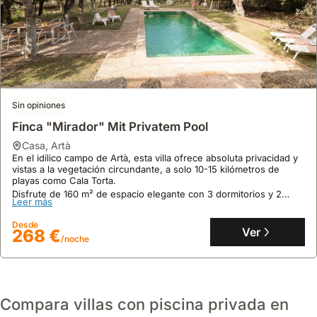
Sin opiniones
Finca "Mirador" Mit Privatem Pool
casa
,
Artà
En el idílico campo de Artà, esta villa ofrece absoluta privacidad y
vistas a la vegetación circundante, a solo 10-15 kilómetros de
playas como Cala Torta.
9.5
Disfrute de 160 m² de espacio elegante con 3 dormitorios y 2
72 opiniones
Leer más
baños, aire acondicionado, piscina privada de 8x4m, amplias
Villa Esperanza
terrazas con zona chill-out y barbacoa, siendo una excelente
Desde
opción de alquiler vacacional.
Ver
268 €
casa
,
Alcúdia
/noche
A 6 minutos a pie de la Playa del Puerto de Alcúdia, esta villa
ofrece alquiler vacacional en Alcudia, a 3 kilómetros del Parque
Natural de S'Albufera de Mallorca.
Con 120 m² y capacidad para 7 personas, esta casa de vacaciones
Leer más
cuenta con 3 dormitorios, 2 baños, aire acondicionado, WiFi y
Compara villas con piscina privada en
terraza con vistas a la montaña.
Desde