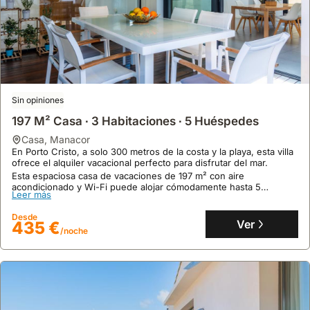
Sin opiniones
197 M² Casa ∙ 3 Habitaciones ∙ 5 Huéspedes
casa
,
Manacor
En Porto Cristo, a solo 300 metros de la costa y la playa, esta villa
ofrece el alquiler vacacional perfecto para disfrutar del mar.
Esta espaciosa casa de vacaciones de 197 m² con aire
acondicionado y Wi-Fi puede alojar cómodamente hasta 5
Leer más
personas, disponiendo de jardín privado y terrazas para su
disfrute.
Desde
Ver
435 €
/noche