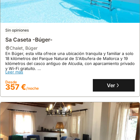
Sin opiniones
Sa Caseta -Búger-
chalet
,
Búger
En Búger, esta villa ofrece una ubicación tranquila y familiar a solo
18 kilómetros del Parque Natural de S'Albufera de Mallorca y 19
kilómetros del casco antiguo de Alcudia, con aparcamiento privado
y Wi-Fi gratuito.
Leer más
Este espacioso chalé de 90 m² con aire acondicionado dispone de
2 dormitorios para 7 personas, cocina equipada con lavavajillas, y
Desde
una piscina exterior rodeada de jardín, perfecto para alquileres
Ver
357 €
/noche
vacacionales en la zona.