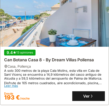
9.4
13 opiniones
Can Botana Casa 8 - By Dream Villas Pollensa
casa
,
Pollença
A solo 300 metros de la playa Cala Molins, esta villa en Cala de
Sant Vicenç se encuentra a 14,9 kilómetros del casco antiguo de
Alcudia y a 59,5 kilómetros del aeropuerto de Palma de Mallorca.
Disfrute de 105 metros cuadrados, aire acondicionado, piscina,
Leer más
terraza y WiFi gratuito, con capacidad para 11 personas en 3
dormitorios y 3 baños, perfecto para alquileres vacacionales.
Desde
Ver
193 €
/noche