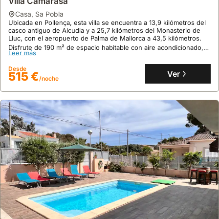
Villa Camarasa
casa
,
Sa Pobla
Ubicada en Pollença, esta villa se encuentra a 13,9 kilómetros del
casco antiguo de Alcudia y a 25,7 kilómetros del Monasterio de
Lluc, con el aeropuerto de Palma de Mallorca a 43,5 kilómetros.
Disfrute de 190 m² de espacio habitable con aire acondicionado,
Leer más
piscina privada y jardín, perfecto para hasta 11 personas en este
alquiler vacacional.
Desde
Ver
515 €
/noche