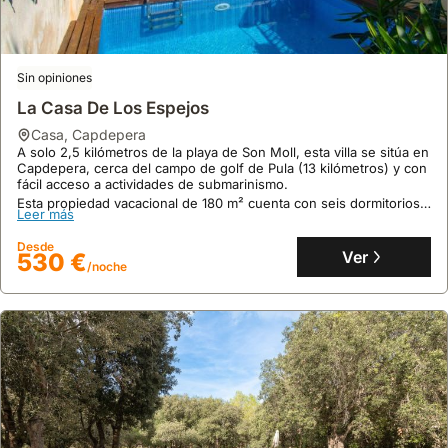
Sin opiniones
La Casa De Los Espejos
casa
,
Capdepera
A solo 2,5 kilómetros de la playa de Son Moll, esta villa se sitúa en
Capdepera, cerca del campo de golf de Pula (13 kilómetros) y con
fácil acceso a actividades de submarinismo.
Esta propiedad vacacional de 180 m² cuenta con seis dormitorios,
Sin opiniones
Leer más
cuatro baños, aire acondicionado, piscina exterior y WiFi gratuito,
Sa Galera
con capacidad para 23 personas.
Desde
Ver
530 €
casa
,
Manacor
/noche
En el tranquilo entorno rural, a las afueras de Manacor, se
encuentra esta villa privada, a 11 kilómetros del mar y la playa.
Esta espaciosa casa de campo de 200 m² con aire acondicionado,
piscina privada y barbacoa ofrece alojamiento para 6 personas,
Leer más
siendo una opción excelente para alquiler vacacional en la zona.
Desde
Ver
319 €
/noche