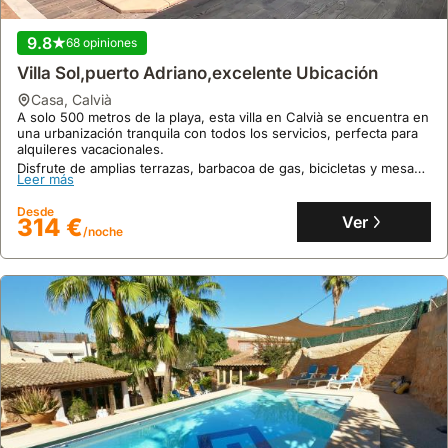
9.8
68 opiniones
Villa Sol,puerto Adriano,excelente Ubicación
casa
,
Calvià
A solo 500 metros de la playa, esta villa en Calvià se encuentra en
una urbanización tranquila con todos los servicios, perfecta para
alquileres vacacionales.
Disfrute de amplias terrazas, barbacoa de gas, bicicletas y mesa
Leer más
de ping-pong en esta casa de vacaciones con piscina y jardín, con
capacidad para 6 personas y aire acondicionado en sus 3
Desde
dormitorios.
Ver
314 €
/noche