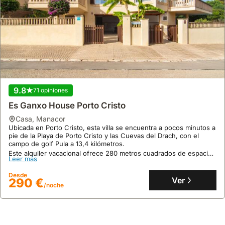
9.8
71 opiniones
Es Ganxo House Porto Cristo
casa
,
Manacor
Ubicada en Porto Cristo, esta villa se encuentra a pocos minutos a
pie de la Playa de Porto Cristo y las Cuevas del Drach, con el
campo de golf Pula a 13,4 kilómetros.
Este alquiler vacacional ofrece 280 metros cuadrados de espacio
Leer más
habitable, incluyendo 4 dormitorios, 2 salones y una piscina
privada en la azotea con impresionantes vistas al mar, además de
Desde
un área de juegos interior para familias.
Ver
290 €
/noche