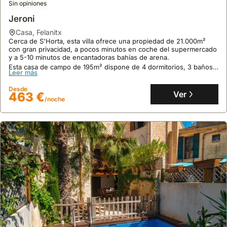
Sin opiniones
Jeroni
casa
,
Felanitx
Cerca de S'Horta, esta villa ofrece una propiedad de 21.000m²
con gran privacidad, a pocos minutos en coche del supermercado
y a 5-10 minutos de encantadoras bahías de arena.
9.6
Esta casa de campo de 195m² dispone de 4 dormitorios, 3 baños,
23 opiniones
Leer más
aire acondicionado, piscina privada de 10x4,5 metros y terraza
Es Cantonet
con barbacoa para 8 personas.
Desde
Ver
463 €
casa
,
Manacor
/noche
A solo 300 metros de la Playa de Porto Cristo, esta casa de
vacaciones se encuentra en Porto Cristo y a 18 minutos andando
de las Cuevas del Drach.
Esta villa ofrece 62 m² con 2 dormitorios, 1 baño, aire
Leer más
acondicionado, WiFi gratuito y aparcamiento privado, siendo una
opción perfecta para alquiler vacacional cerca de atracciones
Desde
como el campo de golf de Pula.
Ver
118 €
/noche