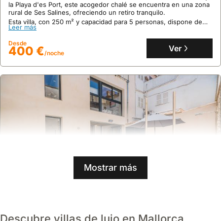
la Playa d'es Port, este acogedor chalé se encuentra en una zona
rural de Ses Salines, ofreciendo un retiro tranquilo.
Esta villa, con 250 m² y capacidad para 5 personas, dispone de
Leer más
aire acondicionado, piscina privada, jardín, terraza y cocina
completa, ideal para familias que buscan alquileres vacacionales
Desde
en la zona.
Ver
400 €
/noche
Mostrar más
9.6
Descubre villas de lujo en Mallorca
47 opiniones