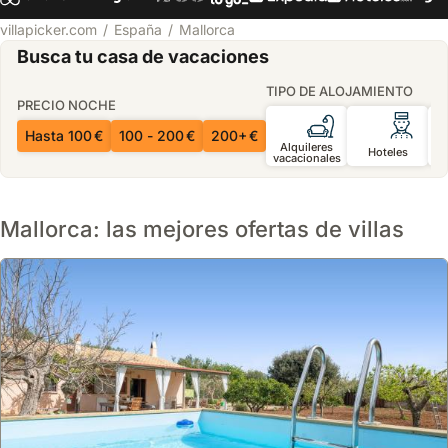
villapicker.com
España
Mallorca
Busca tu casa de vacaciones
TIPO DE ALOJAMIENTO
PRECIO NOCHE
Hasta 100 €
100 - 200 €
200+ €
Alquileres
Hoteles
vacacionales
h
Mallorca: las mejores ofertas de villas