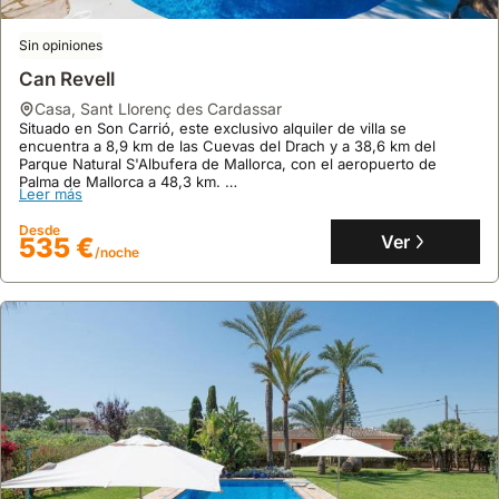
Huéspedes
Sin opiniones
finca
,
Santanyí
Ubicada en el Parque Natural de Mondragó, esta finca se
Can Revell
encuentra a menos de 10 minutos a pie de las idílicas playas de
Cala d'en Borgit y Cala Mondragó, y a 5 kilómetros de Portopetro.
casa
,
Sant Llorenç des Cardassar
Esta acogedora villa mallorquina, con 100 m² y capacidad para 4
Situado en Son Carrió, este exclusivo alquiler de villa se
Leer más
personas, ofrece un jardín mediterráneo con barbacoa, piscina
encuentra a 8,9 km de las Cuevas del Drach y a 38,6 km del
privada y conexión Wi-Fi, siendo una opción fantástica de alquiler
Parque Natural S'Albufera de Mallorca, con el aeropuerto de
Desde
vacacional en Santanyí.
Palma de Mallorca a 48,3 km.
Ver
683 €
Leer más
/noche
Esta espaciosa casa de vacaciones de 220 m² ofrece capacidad
para 15 personas con 4 dormitorios, 5 baños, aire acondicionado,
Desde
piscina exterior y terraza privada, garantizando una estancia
Ver
535 €
/noche
confortable.