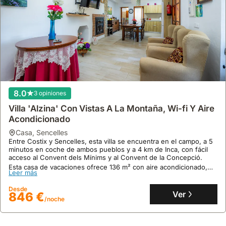
8.0
3 opiniones
Villa 'Alzina' Con Vistas A La Montaña, Wi-fi Y Aire
Acondicionado
casa
,
Sencelles
Entre Costix y Sencelles, esta villa se encuentra en el campo, a 5
minutos en coche de ambos pueblos y a 4 km de Inca, con fácil
acceso al Convent dels Mínims y al Convent de la Concepció.
Esta casa de vacaciones ofrece 136 m² con aire acondicionado,
Leer más
piscina privada, terraza con vistas panorámicas y capacidad para 5
personas, siendo un alquiler de villa perfecto para explorar la
Desde
zona.
Ver
846 €
/noche