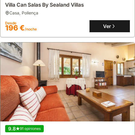
Villa Can Salas By Sealand Villas
casa
,
Pollença
Desde
Ver
196 €
/noche
9.8
91 opiniones