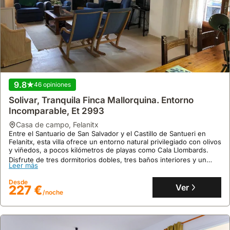
9.8
46 opiniones
Solivar, Tranquila Finca Mallorquina. Entorno
Incomparable, Et 2993
casa de campo
,
Felanitx
Entre el Santuario de San Salvador y el Castillo de Santueri en
Felanitx, esta villa ofrece un entorno natural privilegiado con olivos
y viñedos, a pocos kilómetros de playas como Cala Llombards.
Disfrute de tres dormitorios dobles, tres baños interiores y un
Leer más
baño exterior junto a la piscina, además de una cocina abierta,
amplias terrazas con vistas a la montaña y una barbacoa, perfecto
Desde
para unas vacaciones familiares.
Ver
227 €
/noche