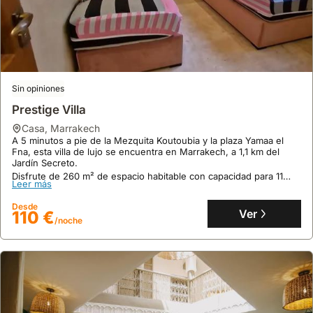
Villa Léa 2 Marrakech
casa
,
Marrakech
A 5.2 kilómetros del Palacio de la Bahía y 6.4 kilómetros de la
plaza Djemaa el-Fna, esta villa se sitúa cerca de la Medina de
Marrakech.
Con 200 metros cuadrados y capacidad para 19 personas, este
Sin opiniones
Leer más
alquiler vacacional dispone de aire acondicionado, piscina privada
y conexión WiFi gratuita.
Prestige Villa
Desde
Ver
141 €
/noche
casa
,
Marrakech
A 5 minutos a pie de la Mezquita Koutoubia y la plaza Yamaa el
Fna, esta villa de lujo se encuentra en Marrakech, a 1,1 km del
Jardín Secreto.
Disfrute de 260 m² de espacio habitable con capacidad para 11
Leer más
personas, ofreciendo aire acondicionado, piscina privada, WiFi
gratuito y aparcamiento, además de una cocina totalmente
Desde
equipada y mesa de ping-pong para su entretenimiento.
Ver
110 €
/noche