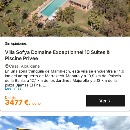
Sin opiniones
Villa Sofya Domaine Exceptionnel 10 Suites &
Piscine Privée
casa
,
Alouidane
En una zona tranquila de Marrakech, esta villa se encuentra a 14,9
km del aeropuerto de Marrakech-Menara y a 10,9 km del Palacio
de la Bahía, a 12,1 km de los Jardines Majorelle y a 13 km de la
plaza Djemaa El Fna.
Leer más
Disfrute de una espaciosa área de 120 metros cuadrados con
capacidad para 39 personas, aire acondicionado, piscina exterior y
Desde
barbacoa, perfecto para alquileres vacacionales y casas de
Ver
3477 €
/noche
vacaciones.