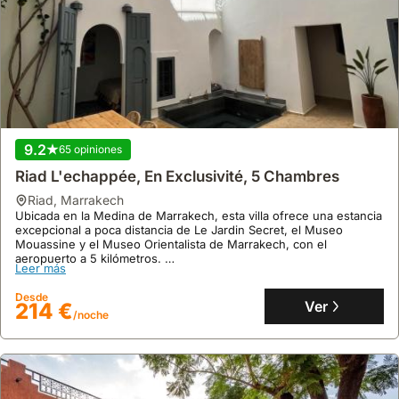
9.2
65 opiniones
Riad L'echappée, En Exclusivité, 5 Chambres
riad
,
Marrakech
Ubicada en la Medina de Marrakech, esta villa ofrece una estancia
excepcional a poca distancia de Le Jardin Secret, el Museo
Mouassine y el Museo Orientalista de Marrakech, con el
aeropuerto a 5 kilómetros.
Leer más
Disfrute de 240 metros cuadrados de espacio habitable con aire
acondicionado, piscina interior, cocina equipada y una terraza,
Desde
ideal para hasta 19 huéspedes que buscan alquiler vacacional en
Ver
214 €
/noche
la zona.