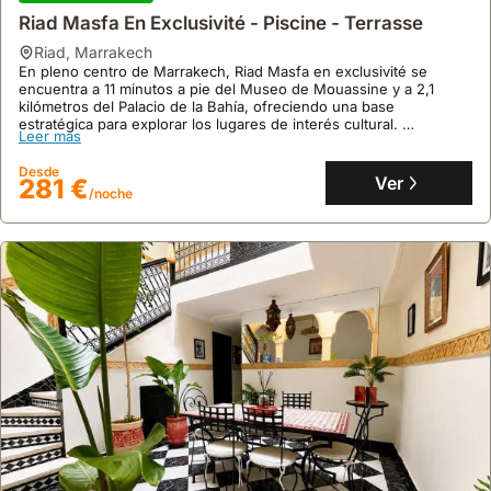
Desde
capacidad para 8 personas.
Ver
266 €
Riad Masfa En Exclusivité - Piscine - Terrasse
/noche
riad
,
Marrakech
En pleno centro de Marrakech, Riad Masfa en exclusivité se
encuentra a 11 minutos a pie del Museo de Mouassine y a 2,1
kilómetros del Palacio de la Bahía, ofreciendo una base
estratégica para explorar los lugares de interés cultural.
Leer más
Esta exclusiva villa de 160 metros cuadrados cuenta con 4
dormitorios y 4 baños, piscina en la azotea con vistas panorámicas
Desde
y capacidad para 15 personas, siendo una opción perfecta para
Ver
281 €
/noche
alquileres vacacionales.
9.5
328 opiniones
Alquiler De Riad Exclusivamente En El Lugar
Jemma El Fna
riad
,
Marrakech
En el corazón de Riad Zitoun el Kédim, este riad ofrece acceso