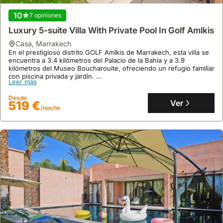
10
7 opiniones
Luxury 5-suite Villa With Private Pool In Golf Amlkis
9.2
86 opiniones
casa
,
Marrakech
En el prestigioso distrito GOLF Amlkis de Marrakech, esta villa se
Riad Anir
encuentra a 3.4 kilómetros del Palacio de la Bahía y a 3.9
casa
,
Marrakech
kilómetros del Museo Boucharouite, ofreciendo un refugio familiar
A 2 km de los Jardines Majorelle, esta espaciosa casa de
con piscina privada y jardín.
Leer más
vacaciones en Marrakech ofrece 3 dormitorios, aire
Este alquiler vacacional de 450 m² cuenta con 5 dormitorios, 6
acondicionado, piscina y terraza, con WiFi gratuito y aparcamiento
baños, aire acondicionado, WiFi gratuito, y servicio de transporte
Desde
privado.
al aeropuerto, siendo una opción de lujo para alquiler de villas en
Ver
519 €
Leer más
/noche
Disfrute de una capacidad para 11 personas, una cocina totalmente
la zona.
equipada, zona de estar con chimenea y un minisupermercado en
Desde
el mismo edificio, facilitando el alquiler de villas para explorar la
Ver
133 €
/noche
zona.