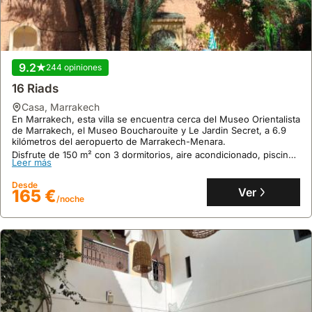
9.2
244 opiniones
16 Riads
casa
,
Marrakech
En Marrakech, esta villa se encuentra cerca del Museo Orientalista
de Marrakech, el Museo Boucharouite y Le Jardin Secret, a 6.9
kilómetros del aeropuerto de Marrakech-Menara.
Disfrute de 150 m² con 3 dormitorios, aire acondicionado, piscina,
Leer más
terraza y jardín, además de Wi-Fi gratuito y aparcamiento, ideal
para familias que buscan alquiler vacacional.
Desde
Ver
165 €
/noche