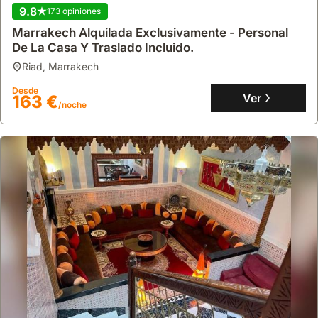
9.8
173 opiniones
Marrakech Alquilada Exclusivamente - Personal
De La Casa Y Traslado Incluido.
riad
,
Marrakech
Desde
Ver
163 €
/noche