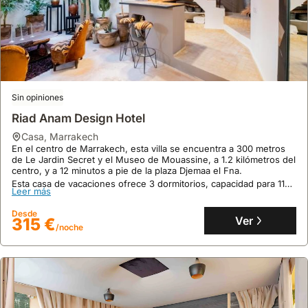
Sin opiniones
Riad Anam Design Hotel
casa
,
Marrakech
En el centro de Marrakech, esta villa se encuentra a 300 metros
de Le Jardin Secret y el Museo de Mouassine, a 1.2 kilómetros del
centro, y a 12 minutos a pie de la plaza Djemaa el Fna.
Esta casa de vacaciones ofrece 3 dormitorios, capacidad para 11
Leer más
personas, aire acondicionado, WiFi gratuito y una piscina en la
azotea para un alquiler vacacional cómodo.
Desde
Ver
315 €
/noche