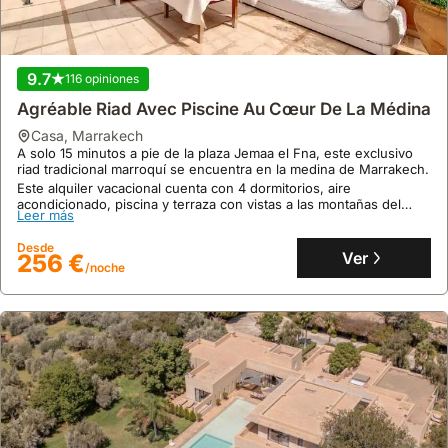
9.7
116 opiniones
Agréable Riad Avec Piscine Au Cœur De La Médina
casa
,
Marrakech
A solo 15 minutos a pie de la plaza Jemaa el Fna, este exclusivo
riad tradicional marroquí se encuentra en la medina de Marrakech.
Este alquiler vacacional cuenta con 4 dormitorios, aire
acondicionado, piscina y terraza con vistas a las montañas del
Leer más
Atlas, ofreciendo una capacidad para 10 personas.
Desde
Ver
256 €
/noche