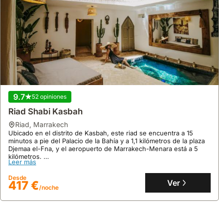
9.7
52 opiniones
Riad Shabi Kasbah
riad
,
Marrakech
Ubicado en el distrito de Kasbah, este riad se encuentra a 15
minutos a pie del Palacio de la Bahía y a 1,1 kilómetros de la plaza
Djemaa el-Fna, y el aeropuerto de Marrakech-Menara está a 5
kilómetros.
Leer más
Disfrute de una superficie de 250 metros cuadrados con 4
dormitorios, aire acondicionado, piscina interior y terraza, ideal
Desde
para hasta 15 huéspedes, ofreciendo también barbacoa y servicio
Ver
417 €
/noche
de habitaciones para una estancia confortable.