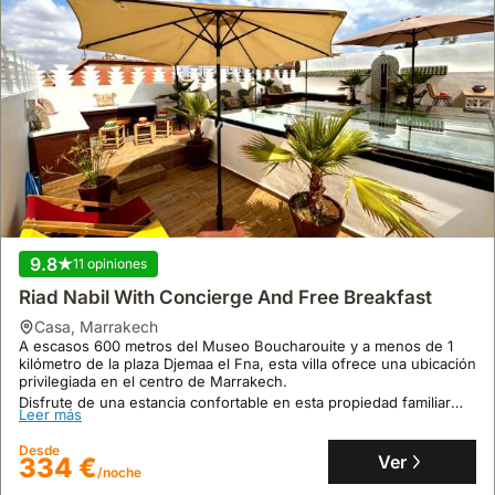
9.8
11 opiniones
Riad Nabil With Concierge And Free Breakfast
casa
,
Marrakech
A escasos 600 metros del Museo Boucharouite y a menos de 1
kilómetro de la plaza Djemaa el Fna, esta villa ofrece una ubicación
privilegiada en el centro de Marrakech.
Disfrute de una estancia confortable en esta propiedad familiar
Leer más
con capacidad para 21 personas, que incluye una cocina
equipada, aire acondicionado, terraza y balcón con vistas a la
Desde
ciudad, además de servicio de conserjería y desayuno incluido,
Ver
334 €
perfecto como alquiler vacacional.
/noche