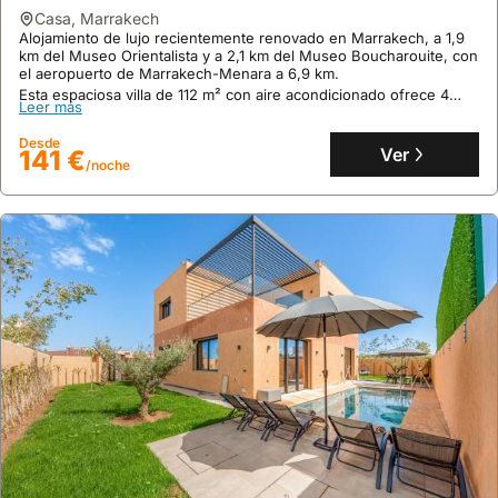
9.5
14 opiniones
casa
,
Marrakech
Alojamiento de lujo recientemente renovado en Marrakech, a 1,9
Riad Darkom Private
km del Museo Orientalista y a 2,1 km del Museo Boucharouite, con
casa
,
Marrakech
el aeropuerto de Marrakech-Menara a 6,9 km.
A solo 15 minutos a pie del Museo Yves Saint Laurent y 1,6
Esta espaciosa villa de 112 m² con aire acondicionado ofrece 4
Leer más
kilómetros de la plaza Djemaa el-Fna, esta villa se encuentra a 965
dormitorios, piscina privada, cocina equipada y capacidad para 17
metros del centro de Marrakech.
personas, siendo una opción excelente para alquiler de villas en la
Desde
Esta casa de vacaciones, con capacidad para 15 personas y 2
zona.
Ver
141 €
Leer más
baños, ofrece aire acondicionado, una terraza con vistas a la
/noche
ciudad y conexión WiFi gratuita.
Desde
Ver
92 €
/noche