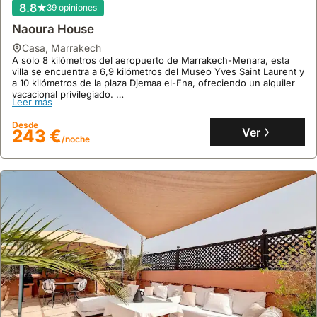
8.8
39 opiniones
Naoura House
casa
,
Marrakech
A solo 8 kilómetros del aeropuerto de Marrakech-Menara, esta
villa se encuentra a 6,9 kilómetros del Museo Yves Saint Laurent y
a 10 kilómetros de la plaza Djemaa el-Fna, ofreciendo un alquiler
vacacional privilegiado.
Leer más
Esta espaciosa casa de vacaciones de 430 m² cuenta con 5
dormitorios, 3 baños y una capacidad para 19 personas,
Desde
destacando su piscina infinita, piscina cubierta, spa y sauna.
Ver
243 €
/noche