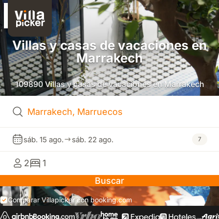
Villas y casas de vacaciones en
Marrakech
109890 Villas y casas de vacaciones en Marrakech
sáb. 15 ago.
sáb. 22 ago.
7
2
1
Buscar
Comparar Villapicker con booking.com