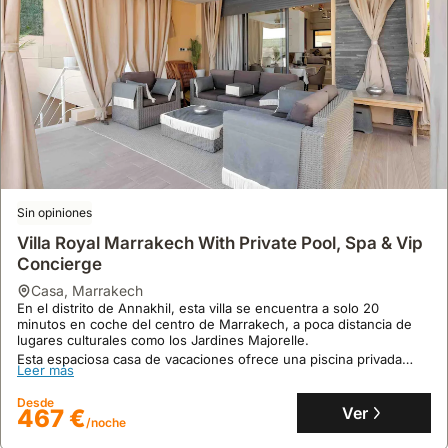
Sin opiniones
Villa Royal Marrakech With Private Pool, Spa & Vip
Concierge
casa
,
Marrakech
En el distrito de Annakhil, esta villa se encuentra a solo 20
minutos en coche del centro de Marrakech, a poca distancia de
lugares culturales como los Jardines Majorelle.
Esta espaciosa casa de vacaciones ofrece una piscina privada
Leer más
climatizada, instalaciones de spa marroquí bajo petición y un chef
en la villa para una experiencia culinaria auténtica, con capacidad
Desde
para 10 personas.
Ver
467 €
/noche