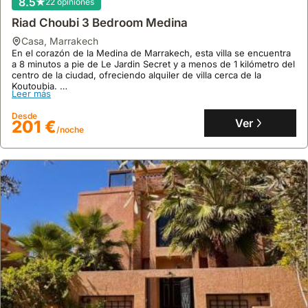
8.5
22 opiniones
de
barrios
vinos,
o
elegir
Riad Choubi 3 Bedroom Medina
residenciales
la
con
entre
cercanos
oferta
buen
casa
,
Marrakech
una
a
es
acceso
En el corazón de la Medina de Marrakech, esta villa se encuentra
a 8 minutos a pie de Le Jardin Secret y a menos de 1 kilómetro del
gama
la
más
a
centro de la ciudad, ofreciendo alquiler de villa cerca de la
más
Medina,
limitada
transporte
Koutoubia.
Leer más
amplia
ofreciendo
y
público
Disfrute de 120 m² con aire acondicionado, 3 dormitorios y 3
baños para hasta 11 personas, además de una cocina equipada y
de
un
puede
o
Desde
una terraza con comedor exterior para una estancia confortable y
Ver
201 €
propiedades.
equilibrio
requerir
taxis,
/noche
acceso a casas de vacaciones.
entre
desplazamientos
puede
acceso
más
que
a
largos
no
la
fuera
sea
ciudad
de
estrictamente
y
la
necesario,
tranquilidad.
ciudad.
pero
un
coche
siempre
da