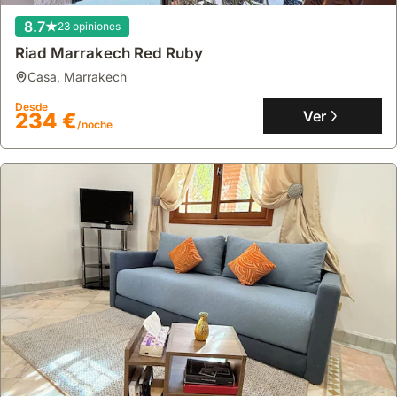
8.7
23 opiniones
Riad Marrakech Red Ruby
casa
,
Marrakech
Desde
Ver
234 €
/noche