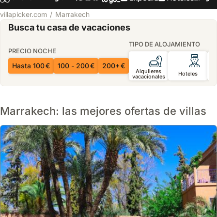
villapicker.com
Marrakech
Busca tu casa de vacaciones
TIPO DE ALOJAMIENTO
PRECIO NOCHE
Hasta 100 €
100 - 200 €
200+ €
Alquileres
Hoteles
vacacionales
h
Marrakech: las mejores ofertas de villas