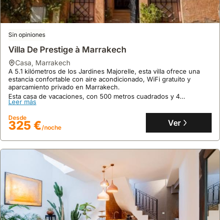
mayor
libertad
para
explorar.
Sin opiniones
Villa De Prestige à Marrakech
casa
,
Marrakech
A 5.1 kilómetros de los Jardines Majorelle, esta villa ofrece una
estancia confortable con aire acondicionado, WiFi gratuito y
aparcamiento privado en Marrakech.
Esta casa de vacaciones, con 500 metros cuadrados y 4
Leer más
dormitorios, dispone de piscina privada y cocina totalmente
equipada para alojar hasta 19 personas.
Desde
Ver
325 €
/noche