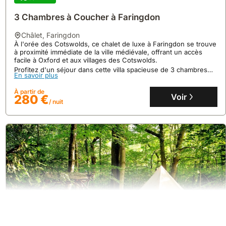
3 Chambres à Coucher à Faringdon
châlet
,
Faringdon
À l'orée des Cotswolds, ce chalet de luxe à Faringdon se trouve
à proximité immédiate de la ville médiévale, offrant un accès
facile à Oxford et aux villages des Cotswolds.
Profitez d'un séjour dans cette villa spacieuse de 3 chambres
En savoir plus
pour 6 personnes, dotée d'une cuisine entièrement équipée,
d'un jacuzzi privé et d'une terrasse pour des repas en plein air,
À partir de
entourée par la campagne de l'Oxfordshire.
Voir
280 €
/ nuit