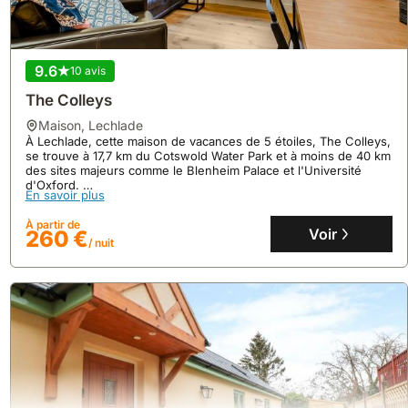
9.6
10 avis
The Colleys
maison
,
Lechlade
À Lechlade, cette maison de vacances de 5 étoiles, The Colleys,
se trouve à 17,7 km du Cotswold Water Park et à moins de 40 km
des sites majeurs comme le Blenheim Palace et l'Université
d'Oxford.
En savoir plus
Cette villa accueillante propose 2 chambres, 2 salles de bain,
une cuisine équipée, le WiFi gratuit, un jardin privé et peut
À partir de
accueillir jusqu'à 7 personnes.
Voir
260 €
/ nuit