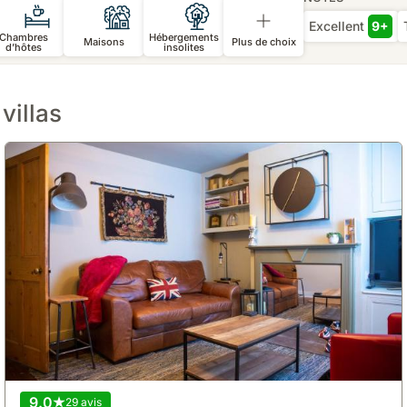
Excellent
9+
Chambres
Hébergements
Maisons
Plus de choix
d’hôtes
insolites
villas
9.0
29 avis