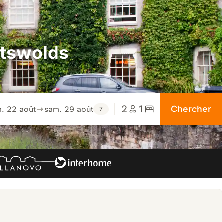
otswolds
2
1
Chercher
. 22 août
sam. 29 août
7