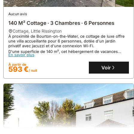
Aucun avis
140 M² Cottage ∙ 3 Chambres ∙ 6 Personnes
cottage
,
Little Rissington
À proximité de Bourton-on-the-Water, ce cottage de luxe offre
une villa accueillante pour 6 personnes, dotée d'un jardin
privatif avec jacuzzi et d'une connexion Wi-Fi.
D'une superficie de 140 m², cet hébergement de vacances
10
1 avis
En savoir plus
dispose de 3 chambres, 3 salles de bains et une cuisine
entièrement équipée, parfait pour une location maison
Beech Lodge
À partir de
vacances.
Voir
593 €
maison
,
Birtsmorton
/ nuit
À 6,6 kilomètres du château d'Eastnor, cette maison de
vacances à Birtsmorton offre un accès facile aux châteaux de
Wilton et à la cathédrale de Worcester.
Cette villa de 1 chambre dispose d'une connexion Wi-Fi gratuite,
En savoir plus
d'un jardin et d'un parking privé pour 3 personnes.
À partir de
Voir
150 €
/ nuit