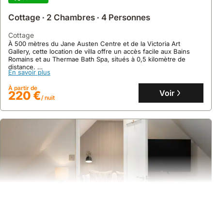
Cottage ∙ 2 Chambres ∙ 4 Personnes
cottage
À 500 mètres du Jane Austen Centre et de la Victoria Art
Gallery, cette location de villa offre un accès facile aux Bains
Romains et au Thermae Bath Spa, situés à 0,5 kilomètre de
distance.
En savoir plus
Ce cottage accueillant, conçu pour quatre personnes, dispose
d'une cuisine moderne ouverte sur un espace de vie avec de
À partir de
hauts plafonds et une salle de bain contemporaine.
Voir
220 €
/ nuit