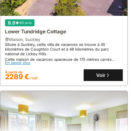
8.9
40 avis
Lower Tundridge Cottage
maison
,
Suckley
Située à Suckley, cette villa de vacances se trouve à 45
kilomètres de Coughton Court et à 48 kilomètres du parc
national de Lickey Hills.
10
1 avis
Cette maison de vacances spacieuse de 175 mètres carrés
En savoir plus
500 M² Maison De Vacances ∙ 8 Chambres ∙ 16
propose 6 chambres, une cuisine équipée d'un lave-vaisselle, le
WiFi gratuit, un jardin et une piscine extérieure avec jacuzzi.
Personnes
À partir de
Voir
2289 €
maison
,
Tormarton
/ nuit
À Tormarton, ce domaine country se trouve à proximité du
domaine de Badminton et des villages des Cotswolds, dans le
South Gloucestershire.
Cette villa spacieuse de 500 m² peut accueillir 16 personnes
En savoir plus
dans ses 8 chambres, avec une piscine extérieure chauffée
ouverte de mai à octobre et un jardin italien.
À partir de
Voir
1553 €
/ nuit