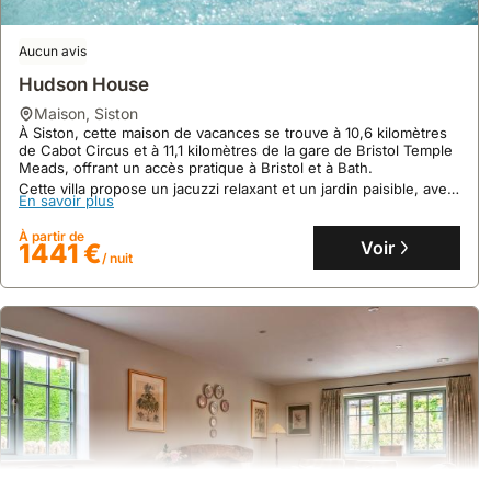
Aucun avis
Hudson House
maison
,
Siston
À Siston, cette maison de vacances se trouve à 10,6 kilomètres
de Cabot Circus et à 11,1 kilomètres de la gare de Bristol Temple
Meads, offrant un accès pratique à Bristol et à Bath.
Cette villa propose un jacuzzi relaxant et un jardin paisible, avec
10
2 avis
En savoir plus
une connexion Wi-Fi gratuite et un parking privé pour
agrémenter votre séjour.
Cottage ∙ 1 Chambre ∙ 2 Personnes
À partir de
Voir
1441 €
cottage
,
Bushton
/ nuit
À 5,8 kilomètres de Lyneham, ce cottage de luxe, acceptant les
animaux, est niché dans la campagne du nord du Wiltshire, près
des Cotswold Hills.
Cette location de villa offre un espace de vie ouvert et un jardin,
En savoir plus
avec une capacité d'accueil de 2 personnes et une connexion
internet pour un séjour confortable.
À partir de
Voir
73 €
/ nuit