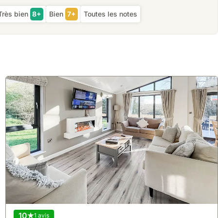
Très bien
8+
Bien
7+
Toutes les notes
10
1 avis