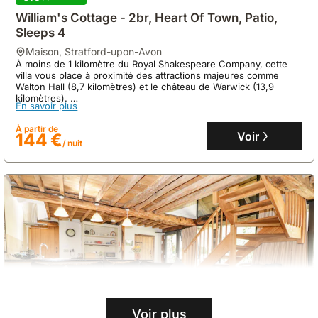
William's Cottage - 2br, Heart Of Town, Patio,
Sleeps 4
maison
,
Stratford-upon-Avon
À moins de 1 kilomètre du Royal Shakespeare Company, cette
villa vous place à proximité des attractions majeures comme
Walton Hall (8,7 kilomètres) et le château de Warwick (13,9
kilomètres).
En savoir plus
Cette maison de vacances de 111 mètres carrés, pouvant
accueillir jusqu'à 7 personnes, dispose de 2 chambres, d'une
À partir de
cuisine moderne équipée et d'un jardin paisible.
Voir
144 €
/ nuit
Voir plus