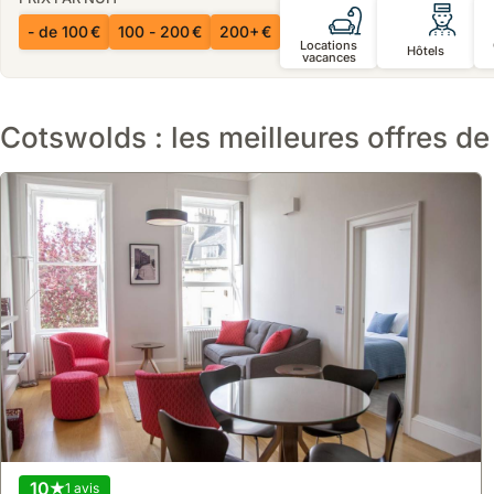
- de 100 €
100 - 200 €
200+ €
Locations
Hôtels
vacances
Cotswolds : les meilleures offres de 
10
1 avis