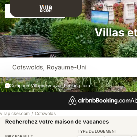
Connexion
Villas 
Comparer Villapicker avec booking.com
villapicker.com
Cotswolds
Recherchez votre maison de vacances
TYPE DE LOGEMENT
PRIX PAR NUIT