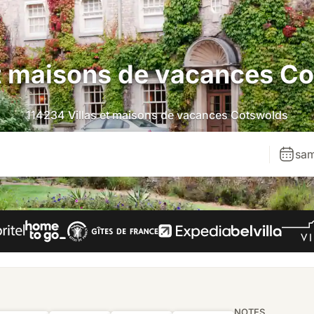
et maisons de vacances C
114234 Villas et maisons de vacances Cotswolds
sam
NOTES