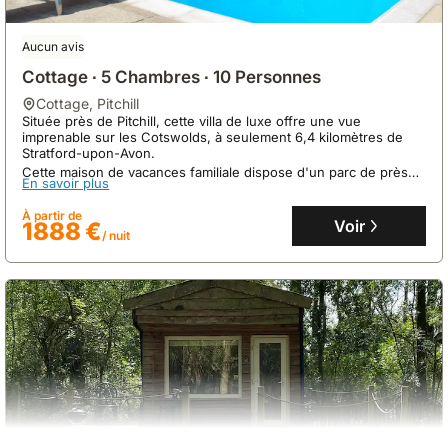
Aucun avis
Cottage ∙ 5 Chambres ∙ 10 Personnes
cottage
,
Pitchill
Située près de Pitchill, cette villa de luxe offre une vue
imprenable sur les Cotswolds, à seulement 6,4 kilomètres de
Stratford-upon-Avon.
Cette maison de vacances familiale dispose d'un parc de près
9.0
37 avis
En savoir plus
de 2 hectares avec piscine chauffée, court de tennis privé et
aire de jeux, pouvant accueillir jusqu'à 10 personnes.
The Old Cider Press
À partir de
Voir
1888 €
maison
,
Broadway
/ nuit
À Broadway, cette maison de vacances se trouve à 30
kilomètres du Kingsholm Stadium et à 32 kilomètres du Walton
Hall.
Cette location de villa de 105 mètres carrés accueille 4
En savoir plus
personnes dans 2 chambres et offre le Wi-Fi gratuit ainsi qu'un
jardin.
À partir de
Voir
260 €
/ nuit