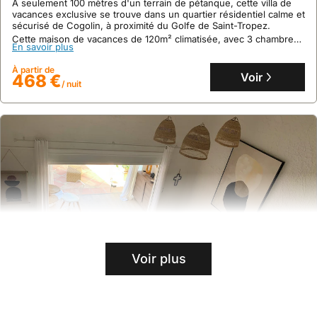
À seulement 100 mètres d'un terrain de pétanque, cette villa de
vacances exclusive se trouve dans un quartier résidentiel calme et
sécurisé de Cogolin, à proximité du Golfe de Saint-Tropez.
Cette maison de vacances de 120m² climatisée, avec 3 chambres,
En savoir plus
peut accueillir jusqu'à 8 personnes et dispose d'une piscine
privée, d'un jardin clôturé, d'une terrasse avec barbecue et de
À partir de
nombreuses activités de loisirs.
Voir
468 €
/ nuit
Voir plus