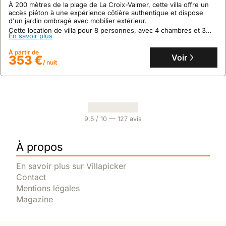
À 200 mètres de la plage de La Croix-Valmer, cette villa offre un
accès piéton à une expérience côtière authentique et dispose
d'un jardin ombragé avec mobilier extérieur.
Cette location de villa pour 8 personnes, avec 4 chambres et 3
En savoir plus
salles de bain, propose un espace de vie ouvert incluant cuisine,
salle à manger et salon, le tout dans un quartier paisible à
À partir de
proximité des sentiers côtiers.
Voir
353 €
/ nuit
9.5
/ 10 —
127
avis
À propos
En savoir plus sur Villapicker
Contact
Mentions légales
Magazine