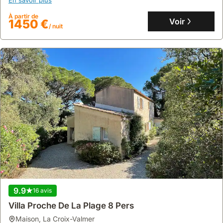
personnes dans ses 4 chambres et 4 salles de bains, et dispose
d'une piscine extérieure, d'un jardin, du WiFi gratuit et de la
À partir de
climatisation.
Voir
1450 €
/ nuit
9.9
16 avis
Villa Proche De La Plage 8 Pers
maison
,
La Croix-Valmer