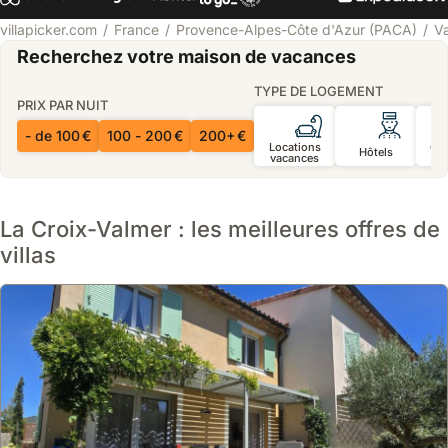
villapicker.com
France
Provence-Alpes-Côte d'Azur (PACA)
V
Recherchez votre maison de vacances
TYPE DE LOGEMENT
PRIX PAR NUIT
- de 100 €
100 - 200 €
200+ €
Locations
Ch
Hôtels
vacances
d’
La Croix-Valmer : les meilleures offres de
villas