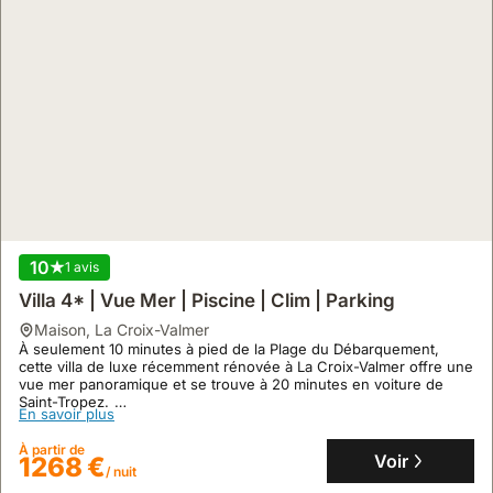
Voir
275 €
/ nuit
10
1 avis
Villa 4* | Vue Mer | Piscine | Clim | Parking
maison
,
La Croix-Valmer
À seulement 10 minutes à pied de la Plage du Débarquement,
cette villa de luxe récemment rénovée à La Croix-Valmer offre une
9.9
18 avis
vue mer panoramique et se trouve à 20 minutes en voiture de
Saint-Tropez.
En savoir plus
Villa Rénovée 3 Chambres Piscine Chauffée
D'une superficie de 220 m², cet hébergement de vacances
propose des intérieurs modernes avec climatisation, une cuisine
maison
,
Saint-Tropez
À partir de
hyper-moderne, un salon spacieux de 45 m² et une piscine privée
Voir
1268 €
À proximité immédiate du Château de la Messardière, cette villa
/ nuit
chauffée, le tout complété par un parking pour 2 voitures.
de luxe se trouve sur le Chemin de Valfere, à quelques pas du