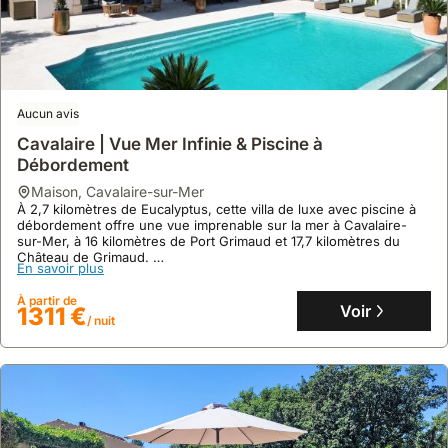
Aucun avis
Le Petit Refuge L Authentic L Shellter Rentals
maison
,
Saint-Tropez
Aucun avis
À seulement 6 minutes de marche de la Plage de Bouillabaisse,
cette villa offre un accès rapide au littoral de Saint-Tropez.
Cavalaire | Vue Mer Infinie & Piscine à
Cette maison de vacances climatisée, disposant de deux
Débordement
chambres et pouvant accueillir jusqu'à 5 personnes, propose une
En savoir plus
connexion WiFi gratuite et une cuisine équipée.
maison
,
Cavalaire-sur-Mer
À 2,7 kilomètres de Eucalyptus, cette villa de luxe avec piscine à
À partir de
Voir
776 €
débordement offre une vue imprenable sur la mer à Cavalaire-
/ nuit
sur-Mer, à 16 kilomètres de Port Grimaud et 17,7 kilomètres du
Château de Grimaud.
En savoir plus
Cette maison de vacances spacieuse de 300 m² peut accueillir
jusqu'à 23 personnes avec ses 5 chambres, 5 salles de bain, une
À partir de
cuisine équipée et un bar, garantissant un séjour confortable.
Voir
1311 €
/ nuit