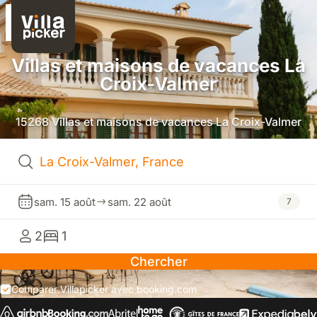
Villas et maisons de vacances La
Croix-Valmer
15268 Villas et maisons de vacances La Croix-Valmer
sam. 15 août
sam. 22 août
7
2
1
Chercher
Comparer Villapicker avec booking.com