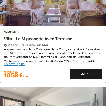
Aucun avis
Villa - La Mignonette Avec Terrasse
maison
,
Cavalaire-sur-Mer
À quelques pas de la Calanque de la Cron, cette villa à Cavalaire-
sur-Mer offre une location de villa exceptionnelle, à 16 kilomètres
de Port Grimaud et 17,5 kilomètres du Château de Grimaud.
Cette maison de vacances climatisée de 120 m² peut accueillir
En savoir plus
jusqu'à 14 personnes dans ses 4 chambres et dispose d'une
terrasse avec vue sur la mer, d'un jardin et du WiFi gratuit.
À partir de
Voir
1058 €
/ nuit