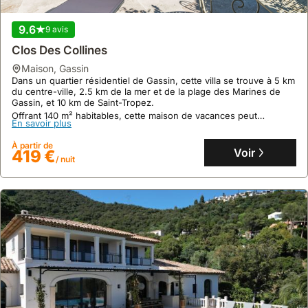
Maison De Village
maison
,
Gassin
9.6
9 avis
Au cœur du vieux Gassin, cette maison de vacances atypique et
restaurée s'étend sur trois niveaux dans une ruelle pittoresque.
Clos Des Collines
Cette location de villa, dotée de la climatisation et d'une
connexion Wi-Fi, accueille confortablement 2 personnes dans
maison
,
Gassin
En savoir plus
une chambre avec salle de bain attenante.
Dans un quartier résidentiel de Gassin, cette villa se trouve à 5 km
du centre-ville, 2.5 km de la mer et de la plage des Marines de
À partir de
Voir
Gassin, et 10 km de Saint-Tropez.
202 €
/ nuit
Offrant 140 m² habitables, cette maison de vacances peut
En savoir plus
accueillir 8 personnes et dispose d'une piscine privée, d'une
terrasse de 30 m² avec barbecue électrique et du WiFi gratuit.
À partir de
Voir
419 €
/ nuit