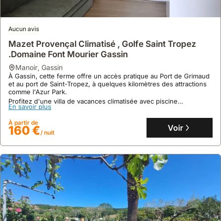
Aucun avis
Mazet Provençal Climatisé , Golfe Saint Tropez
.Domaine Font Mourier Gassin
manoir
,
Gassin
À Gassin, cette ferme offre un accès pratique au Port de Grimaud
Aucun avis
et au port de Saint-Tropez, à quelques kilomètres des attractions
comme l'Azur Park.
Authentique Mas Douillet Cœur Du Golfe St Tropez
Profitez d'une villa de vacances climatisée avec piscine
Près Des Plages De Sable Fin
En savoir plus
extérieure, cuisine équipée et connexion Wi-Fi gratuite, idéale
pour quatre personnes.
manoir
,
Grimaud
À partir de
Voir
160 €
À seulement 400 mètres de L'Église Saint-Michel et du Château
/ nuit
de Grimaud, cette ferme propose une expérience familiale
authentique avec climatisation et piscine privée.
Cette location de vacances, pouvant accueillir 4 personnes,
En savoir plus
dispose de 2 chambres, 2 salles de bains, d'une cuisine équipée
et d'un jardin, à proximité des parcs d'attractions Azur Park et
À partir de
Aqualand Sainte-Maxime.
Voir
193 €
/ nuit