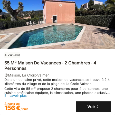
Aucun avis
55 M² Maison De Vacances ∙ 2 Chambres ∙ 4
Personnes
maison
,
La Croix-Valmer
Dans un domaine privé, cette maison de vacances se trouve à 2,4
kilomètres du village et de la plage de La Croix-Valmer.
Cette villa de 55 m² propose 2 chambres pour 4 personnes, une
cuisine américaine équipée, la climatisation, une piscine exclusive
En savoir plus
et une terrasse dans une résidence sécurisée.
À partir de
Voir
156 €
/ nuit