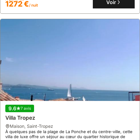
d'une cuisine moderne et de la climatisation.
Voir
1272 €
/ nuit
9.6
7 avis
Villa Tropez
maison
,
Saint-Tropez
À quelques pas de la plage de La Ponche et du centre-ville, cette
villa de luxe offre un séjour au cœur du quartier historique de