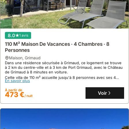
8.0
1 avis
110 M² Maison De Vacances ∙ 4 Chambres ∙ 8
Personnes
maison
,
Grimaud
Dans une résidence sécurisée à Grimaud, ce logement se trouve
à 2 km du centre-ville et à 3 km de Port Grimaud, avec le Château
de Grimaud à 8 minutes en voiture.
Cette villa de 110 m² accueille jusqu'à 8 personnes avec ses 4
En savoir plus
chambres, sa cuisine équipée, sa terrasse et son jardin, offrant un
accès facile à la plage à 5 km.
À partir de
Voir
473 €
/ nuit