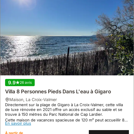
9.9
26 avis
Villa 8 Personnes Pieds Dans L'eau à Gigaro
maison
,
La Croix-Valmer
Directement sur la plage de Gigaro à La Croix-Valmer, cette villa
de luxe rénovée en 2021 offre un accès exclusif au sable et se
trouve à 150 mètres du Parc National de Cap Lardier.
Cette maison de vacances spacieuse de 120 m² peut accueillir 8
En savoir plus
personnes dans 4 chambres avec salles de douche
indépendantes, et dispose d'un jardin avec terrasse vue mer,
À partir de