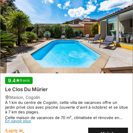
9.4
9 avis
Le Clos Du Mûrier
maison
,
Cogolin
À 1 km du centre de Cogolin, cette villa de vacances offre un
jardin privé clos avec piscine (ouverte d'avril à octobre) et se situe
à 7 km des plages.
Cette maison de vacances de 70 m², climatisée et rénovée en
En savoir plus
2023, peut accueillir 4 personnes et dispose d'une terrasse de 20
m² avec barbecue électrique et d'une cuisine entièrement
À partir de
équipée.