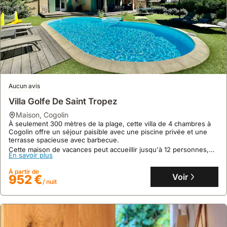
Aucun avis
Villa Golfe De Saint Tropez
maison
,
Cogolin
À seulement 300 mètres de la plage, cette villa de 4 chambres à
Cogolin offre un séjour paisible avec une piscine privée et une
terrasse spacieuse avec barbecue.
Cette maison de vacances peut accueillir jusqu'à 12 personnes,
En savoir plus
disposant de la climatisation, d'internet et d'une cuisine
entièrement équipée pour un séjour confortable.
À partir de
Voir
952 €
/ nuit