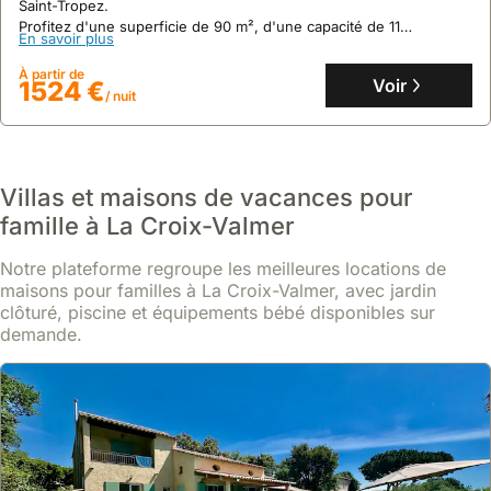
Saint-Tropez.
Profitez d'une superficie de 90 m², d'une capacité de 11
En savoir plus
personnes, d'une terrasse avec vue mer et d'une cuisine
entièrement équipée pour un séjour des plus agréables.
À partir de
Voir
1524 €
/ nuit
Villas et maisons de vacances pour
famille à La Croix-Valmer
Notre plateforme regroupe les meilleures locations de
maisons pour familles à La Croix-Valmer, avec jardin
clôturé, piscine et équipements bébé disponibles sur
demande.