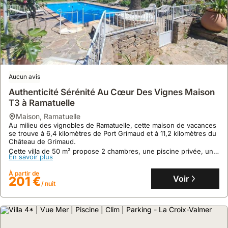
Aucun avis
Authenticité Sérénité Au Cœur Des Vignes Maison
T3 à Ramatuelle
maison
,
Ramatuelle
Au milieu des vignobles de Ramatuelle, cette maison de vacances
9.6
5 avis
se trouve à 6,4 kilomètres de Port Grimaud et à 11,2 kilomètres du
Château de Grimaud.
Maison Neuve Climatisé 2 Chambres 50m Plage
Cette villa de 50 m² propose 2 chambres, une piscine privée, une
Gigaro
En savoir plus
terrasse et un barbecue, pouvant accueillir jusqu'à 7 personnes.
maison
,
La Croix-Valmer
À partir de
Voir
201 €
À 50 mètres de la plage de Gigaro, cette villa neuve et climatisée
/ nuit
offre un accès direct aux commerces et restaurants dans le
quartier prisé de La Croix-Valmer.
Ce logement de vacances, pouvant accueillir 4 personnes,
En savoir plus
propose un espace extérieur privé de 200m² avec vue mer, une
cuisine moderne entièrement équipée et la climatisation intégrale.
À partir de