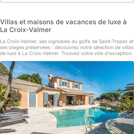
centre de Saint-Tropez et de ses plages renommées.
Cette location de villa de 102m², récemment rénovée en 2024,
En savoir plus
propose 3 chambres, une mezzanine, 2 salles de bain, une
piscine chauffée, un jardin, une terrasse et peut accueillir jusqu'à
Villas et maisons de vacances de luxe à
À partir de
8 personnes avec un service de nettoyage quotidien sur
Voir
2292 €
demande.
/ nuit
La Croix-Valmer
La Croix-Valmer, ses vignobles du golfe de Saint-Tropez et
ses plages préservées : découvrez notre sélection de villas
de luxe à La Croix-Valmer. Trouvez votre villa d'exception.
9.7
7 avis