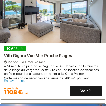
10
27 avis
Villa Gigaro Vue Mer Proche Plages
maison
,
La Croix-Valmer
À 14 minutes à pied de la Plage de la Bouillabaisse et 13 minutes
de la Plage du Vergeron, cette villa est une location de vacances
parfaite pour les amateurs de la mer à La Croix-Valmer.
Cette maison de vacances spacieuse de 280 m², pouvant
En savoir plus
accueillir 12 personnes, dispose de 6 chambres, d'une piscine
chauffée et d'un grand jardin avec terrasse.
À partir de
Voir
1108 €
/ nuit