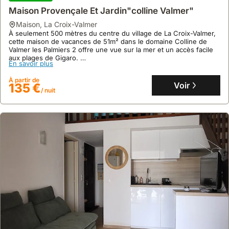
Maison Provençale Et Jardin"colline Valmer"
maison
,
La Croix-Valmer
À seulement 500 mètres du centre du village de La Croix-Valmer,
9.4
52 avis
cette maison de vacances de 51m² dans le domaine Colline de
Valmer les Palmiers 2 offre une vue sur la mer et un accès facile
Superbe Vue Mer, Région De St Tropez. 6
aux plages de Gigaro.
Personnes
En savoir plus
Cette villa accueillante, parfaite pour 4 personnes, dispose de la
climatisation, d'une connexion internet, d'une piscine collective
maison
,
La Croix-Valmer
À partir de
exclusive et d'un jardin privatif pour profiter pleinement de votre
Voir
135 €
Sur une colline tranquille, cette villa offre une vue panoramique
/ nuit
séjour.
sur la baie de Cavalaire, à 2 km des plages et 1 km du centre de
La Croix-Valmer.
Cette location de vacances dispose d'une grande terrasse avec
En savoir plus
piscine, d'un jardin méditerranéen et d'un piano électronique pour
des moments de détente.
À partir de
Voir
545 €
/ nuit