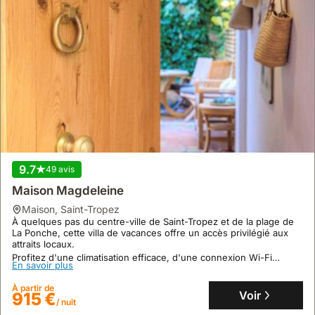
9.7
49 avis
Maison Magdeleine
maison
,
Saint-Tropez
À quelques pas du centre-ville de Saint-Tropez et de la plage de
La Ponche, cette villa de vacances offre un accès privilégié aux
attraits locaux.
Profitez d'une climatisation efficace, d'une connexion Wi-Fi
En savoir plus
gratuite et d'un parking privé dans cette maison de vacances
accueillante, parfaite pour 4 personnes.
À partir de
Voir
915 €
/ nuit