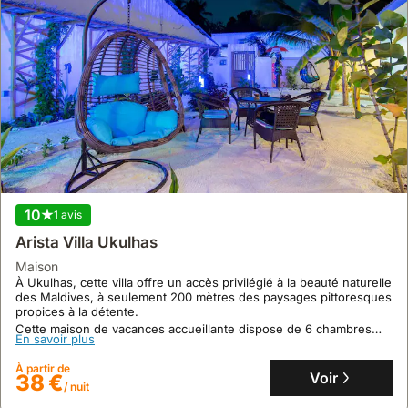
10
1 avis
Arista Villa Ukulhas
maison
À Ukulhas, cette villa offre un accès privilégié à la beauté naturelle
des Maldives, à seulement 200 mètres des paysages pittoresques
propices à la détente.
Cette maison de vacances accueillante dispose de 6 chambres
En savoir plus
pour 16 personnes, avec climatisation et cuisine, pour un séjour
mémorable.
À partir de
Voir
38 €
/ nuit