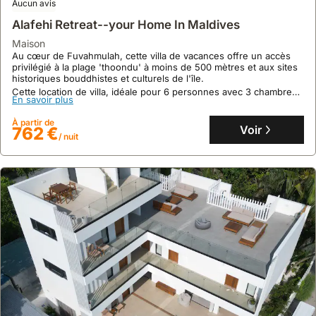
10
1 avis
Aucun avis
Luxury 3 Bed Room Apartment With Sun Rise View.
Alafehi Retreat--your Home In Maldives
maison
maison
À Malé, cette villa de luxe se trouve au cœur de Hulhumale City, à
Au cœur de Fuvahmulah, cette villa de vacances offre un accès
proximité immédiate des centres commerciaux et de l'hôpital, avec
privilégié à la plage 'thoondu' à moins de 500 mètres et aux sites
un arrêt de bus juste en dessous.
historiques bouddhistes et culturels de l'île.
Cet hébergement de vacances, idéal pour 7 personnes, dispose
Cette location de villa, idéale pour 6 personnes avec 3 chambres
En savoir plus
En savoir plus
de 3 chambres, 3 salles de bains, d'une cuisine équipée, de la
et 3 salles de bain, propose un cadre serein avec piscine, jardin et
climatisation et d'un balcon privé offrant une vue au lever du
climatisation, à proximité des célèbres sites de plongée de l'océan
À partir de
À partir de
soleil.
Indien.
Voir
356 €
Voir
762 €
/ nuit
/ nuit