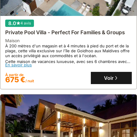
8.7
10 avis
8.0
4 avis
Thulusdhoo Garden Villa
Private Pool Villa - Perfect For Families & Groups
maison
,
Thulusdhoo
maison
À 0 mètre de la plage Bikini, cette villa offre un accès direct à la
À 200 mètres d'un magasin et à 4 minutes à pied du port et de la
mer et met à disposition des vélos gratuits pour explorer
plage, cette villa exclusive sur l'île de Goidhoo aux Maldives offre
Thulusdhoo.
un accès privilégié aux commodités et à l'océan.
Cette maison de vacances propose quatre chambres spacieuses,
Cette maison de vacances luxueuse, avec ses 6 chambres avec
En savoir plus
En savoir plus
quatre salles de bains, une cuisine entièrement équipée avec four
salle de bain privée et une capacité de 12 personnes, propose
et bouilloire, ainsi qu'un espace repas extérieur pour des
une piscine privée, un espace extérieur aménagé et des activités
À partir de
À partir de
moments conviviaux.
nautiques organisées.
Voir
176 €
Voir
675 €
/ nuit
/ nuit