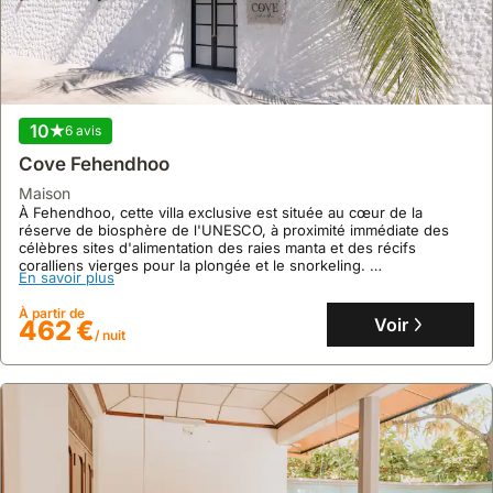
et
un
accès
direct
à
la
10
6 avis
plage
Cove Fehendhoo
ou
maison
à
À Fehendhoo, cette villa exclusive est située au cœur de la
l'océan.
réserve de biosphère de l'UNESCO, à proximité immédiate des
C'est
célèbres sites d'alimentation des raies manta et des récifs
coralliens vierges pour la plongée et le snorkeling.
une
En savoir plus
Cette maison de vacances de 3 chambres, avec une capacité
option
d'accueil de 9 personnes, offre une connexion Internet, la
À partir de
privilégiée
climatisation, un jardin privé et des salles de bains privatives pour
Voir
462 €
/ nuit
chaque chambre, tout en facilitant les transferts en bateau rapide
pour
depuis l'aéroport international de Male.
les
familles,
les
couples
recherchant
la