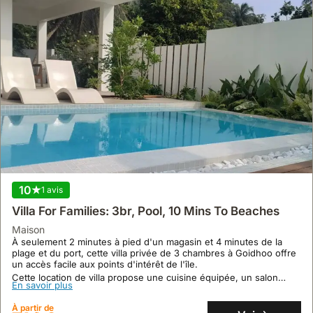
10
1 avis
Villa For Families: 3br, Pool, 10 Mins To Beaches
maison
À seulement 2 minutes à pied d'un magasin et 4 minutes de la
plage et du port, cette villa privée de 3 chambres à Goidhoo offre
un accès facile aux points d'intérêt de l'île.
Cette location de villa propose une cuisine équipée, un salon
En savoir plus
spacieux, une piscine privée, un jardin avec des chaises longues
et une aire de jeux extérieure, accueillant jusqu'à 6 personnes et
À partir de
permettant les animaux de compagnie.