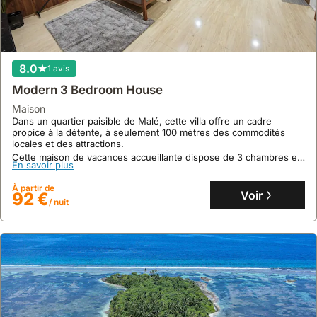
8.0
1 avis
Modern 3 Bedroom House
maison
Dans un quartier paisible de Malé, cette villa offre un cadre
propice à la détente, à seulement 100 mètres des commodités
locales et des attractions.
Cette maison de vacances accueillante dispose de 3 chambres et
En savoir plus
3 salles de bains, pouvant héberger jusqu'à 9 personnes avec
climatisation, jardin et parking inclus.
À partir de
Voir
92 €
/ nuit