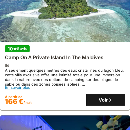
10
5 avis
Camp On A Private Island In The Maldives
île
À seulement quelques mètres des eaux cristallines du lagon bleu,
cette villa exclusive offre une intimité totale pour une immersion
dans la nature avec des options de camping sur des plages de
sable ou dans des zones boisées isolées.
En savoir plus
Cette location de villa, conçue pour 15 personnes, propose une
expérience unique du mode de vie "lagon bleu", avec la
À partir de
possibilité de faire livrer des repas et un service de collecte des
Voir
166 €
/ nuit
déchets sur demande pour un séjour sans souci.