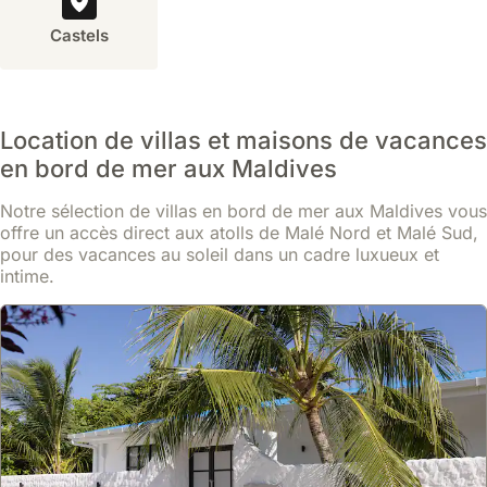
exclusivité
Castels
que
les
hôtels
ne
peuvent
Location de villas et maisons de vacances
égaler.
en bord de mer aux Maldives
Une
villa
Notre sélection de villas en bord de mer aux Maldives vous
permet
offre un accès direct aux atolls de Malé Nord et Malé Sud,
de
pour des vacances au soleil dans un cadre luxueux et
intime.
profiter
d'un
espace
privé,
souvent
avec
une
piscine
dédiée