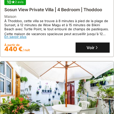
10
2 avis
Sosun View Private Villa | 4 Bedroom | Thoddoo
maison
À Thoddoo, cette villa se trouve à 8 minutes à pied de la plage de
Sunset, à 12 minutes de Wow Magu et à 15 minutes de Bikini
Beach avec Turtle Point, le tout entouré de champs de pastèques.
Cette maison de vacances spacieuse peut accueillir jusqu'à 12
En savoir plus
personnes et propose 4 chambres climatisées, une cuisine
entièrement équipée, le WiFi haut débit, des vélos et du thé/café
À partir de
à volonté.
Voir
440 €
/ nuit