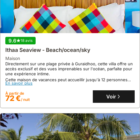
Hanifaru Bay.
Cette maison de vacances spacieuse peut accueillir jusqu'à 8
En savoir plus
personnes et dispose de 3 chambres climatisées, d'une cuisine
équipée et propose des petits déjeuners et des visites guidées.
À partir de
Voir
202 €
/ nuit
9.6
18 avis
Ithaa Seaview - Beach/ocean/sky
maison
Directement sur une plage privée à Guraidhoo, cette villa offre un
accès exclusif et des vues imprenables sur l'océan, parfaite pour
une expérience intime.
Cette maison de vacances peut accueillir jusqu'à 12 personnes
En savoir plus
avec ses 5 chambres et 5 salles de bains, incluant la climatisation
et une cuisine entièrement équipée.
À partir de
Voir
72 €
/ nuit
9.9
14 avis