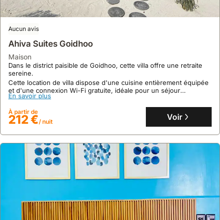
À partir de
Voir
44 €
/ nuit
Aucun avis
Ahiva Suites Goidhoo
maison
Dans le district paisible de Goidhoo, cette villa offre une retraite
sereine.
Cette location de villa dispose d'une cuisine entièrement équipée
et d'une connexion Wi-Fi gratuite, idéale pour un séjour
En savoir plus
confortable.
À partir de
Voir
212 €
/ nuit
10
1 avis
3 Bed Room House With Kitchen And Living Room
maison
À quelques pas de la plage de Maalhos, Baa Atoll, cette villa offre
un accès direct à des excursions pour observer les raies manta à