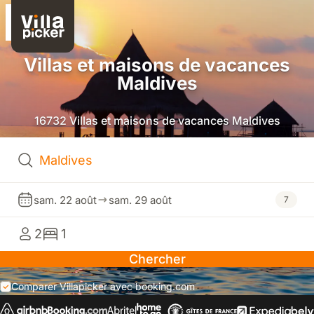
Villas et maisons de vacances
Maldives
16732 Villas et maisons de vacances Maldives
sam. 22 août
sam. 29 août
7
2
1
Chercher
Comparer Villapicker avec booking.com