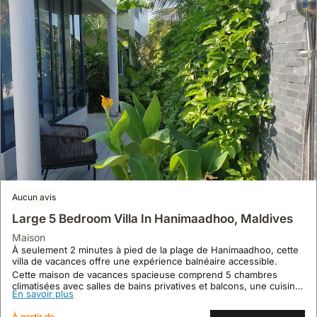
majordome.
Aucun avis
Large 5 Bedroom Villa In Hanimaadhoo, Maldives
maison
À seulement 2 minutes à pied de la plage de Hanimaadhoo, cette
villa de vacances offre une expérience balnéaire accessible.
Cette maison de vacances spacieuse comprend 5 chambres
climatisées avec salles de bains privatives et balcons, une cuisine
En savoir plus
principale, un salon, une salle de divertissement et un jardin
tropical, pouvant accueillir jusqu'à 10 personnes.
À partir de