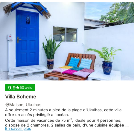
9.9
50 avis
Villa Boheme
maison
,
Ukulhas
À seulement 2 minutes à pied de la plage d'Ukulhas, cette villa
offre un accès privilégié à l'océan.
Cette maison de vacances de 75 m², idéale pour 4 personnes,
dispose de 2 chambres, 2 salles de bain, d'une cuisine équipée et
En savoir plus
d'une connexion Wi-Fi gratuite, le tout dans un cadre verdoyant