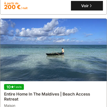
avec jardin et aire de pique-nique.
À partir de
Voir
200 €
/ nuit
10
1 avis
Entire Home In The Maldives | Beach Access
Retreat
maison