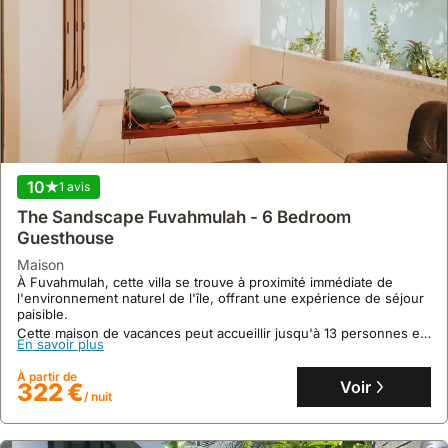
tranquillité,
ou
ceux
qui
souhaitent
une
expérience
plus
10
1 avis
personnalisée
avec
The Sandscape Fuvahmulah - 6 Bedroom
Guesthouse
des
services
maison
sur
À Fuvahmulah, cette villa se trouve à proximité immédiate de
l'environnement naturel de l'île, offrant une expérience de séjour
mesure,
paisible.
comme
Cette maison de vacances peut accueillir jusqu'à 13 personnes et
En savoir plus
un
dispose d'un jardin luxuriant, d'une cuisine équipée d'un
réfrigérateur et de la climatisation pour un confort optimal.
chef
À partir de
Voir
322 €
privé
/ nuit
ou
un