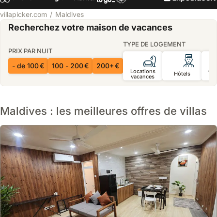
villapicker.com
Maldives
Recherchez votre maison de vacances
TYPE DE LOGEMENT
PRIX PAR NUIT
- de 100 €
100 - 200 €
200+ €
Locations
Ch
Hôtels
vacances
d’
Maldives : les meilleures offres de villas