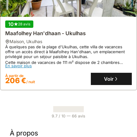
10
28 avis
Maafolhey Han'dhaan - Ukulhas
maison
,
Ukulhas
À quelques pas de la plage d'Ukulhas, cette villa de vacances
offre un accès direct à Maafolhey Han'dhaan, un emplacement
privilégié pour un séjour paisible à Ukulhas.
Cette maison de vacances de 111 m² dispose de 2 chambres
En savoir plus
climatisées, d'une cuisine équipée, d'un jardin et d'une zone de
plage privée, idéale pour des activités de snorkeling.
À partir de
Voir
206 €
/ nuit
9.7
/ 10 —
66
avis
À propos