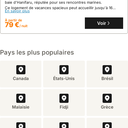
baie d'Hanifaru, réputée pour ses rencontres marines.
Ce logement de vacances spacieux peut accueillir jusqu'à 16
En savoir plus
personnes avec ses 9 chambres et 10 salles de bains, et propose
des repas délicieux ainsi qu'un accès facile au snorkeling et à la
À partir de
plongée.
Voir
79 €
/ nuit
Pays les plus populaires
Canada
États-Unis
Brésil
Malaisie
Fidji
Grèce