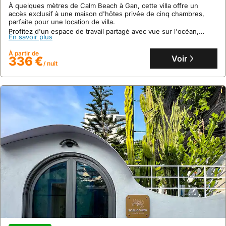
À quelques mètres de Calm Beach à Gan, cette villa offre un
accès exclusif à une maison d'hôtes privée de cinq chambres,
parfaite pour une location de villa.
Profitez d'un espace de travail partagé avec vue sur l'océan,
En savoir plus
d'une cuisine extérieure avec barbecue, et d'une location
exclusive de hors-bord pour explorer les activités aquatiques.
À partir de
Voir
336 €
/ nuit