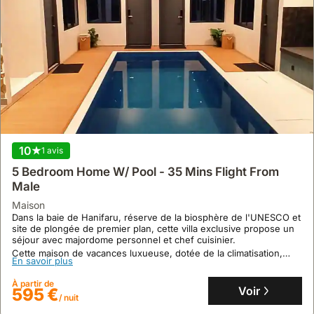
9.9
10
14 avis
1 avis
Beautiful Beach Home - Steps From The Beach!
5 Bedroom Home W/ Pool - 35 Mins Flight From
Male
maison
Directement sur la plage à Malé, cette villa de 4 chambres est à 40
maison
minutes en hydravion de l'aéroport international de Velana et offre
Dans la baie de Hanifaru, réserve de la biosphère de l'UNESCO et
un accès immédiat à la mer.
site de plongée de premier plan, cette villa exclusive propose un
Cette maison de vacances propose 4 chambres pour 12
séjour avec majordome personnel et chef cuisinier.
En savoir plus
personnes, avec climatisation, internet, et une cuisine équipée, à
Cette maison de vacances luxueuse, dotée de la climatisation,
distance de marche des commodités locales et des activités
En savoir plus
d'une piscine et d'un jardin, peut accueillir jusqu'à 12 personnes
À partir de
nautiques.
Voir
313 €
et inclut un forfait tout compris avec transferts et excursions.
/ nuit
À partir de
Voir
595 €
/ nuit