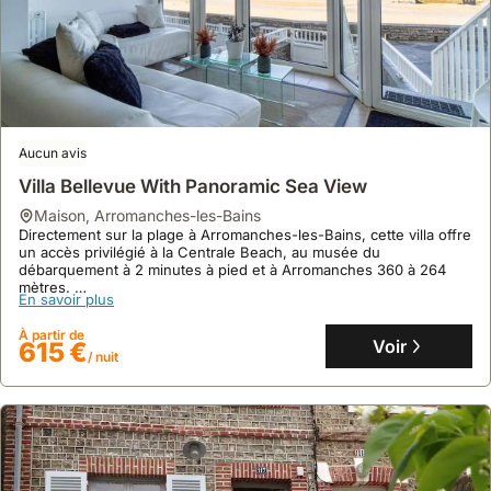
est
un
rendez-
vous
important
pour
la
Aucun avis
musique
Villa Bellevue With Panoramic Sea View
en
maison
,
Arromanches-les-Bains
juin.
Directement sur la plage à Arromanches-les-Bains, cette villa offre
Le
un accès privilégié à la Centrale Beach, au musée du
débarquement à 2 minutes à pied et à Arromanches 360 à 264
'Festival
mètres.
des
En savoir plus
Cette maison de vacances familiale de 150 m² peut accueillir 16
Andelys'
personnes dans ses 5 chambres, avec une cuisine équipée, une
À partir de
terrasse et le WiFi gratuit.
propose
Voir
615 €
/ nuit
des
spectacles
variés
en
été.
En