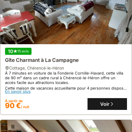
10
15 avis
Gîte Charmant à La Campagne
cottage
,
Chérencé-le-Héron
À 7 minutes en voiture de la Fonderie Cornille-Havard, cette villa
de 90 m² dans un cadre rural à Chérencé-le-Héron offre un
accès facile aux attractions locales.
Cette maison de vacances accueillante pour 4 personnes dispose
En savoir plus
d'un jacuzzi, d'une terrasse avec mobilier et d'un jardin, idéale
pour un séjour en famille.
À partir de
Voir
90 €
/ nuit