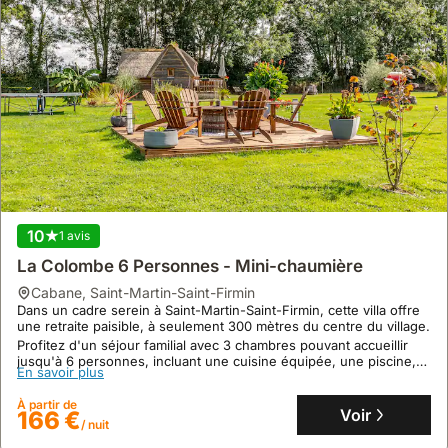
10
1 avis
La Colombe 6 Personnes - Mini-chaumière
cabane
,
Saint-Martin-Saint-Firmin
Dans un cadre serein à Saint-Martin-Saint-Firmin, cette villa offre
une retraite paisible, à seulement 300 mètres du centre du village.
Profitez d'un séjour familial avec 3 chambres pouvant accueillir
jusqu'à 6 personnes, incluant une cuisine équipée, une piscine,
En savoir plus
un jacuzzi et un jardin, parfait pour une location de vacances
relaxante.
À partir de
Voir
166 €
/ nuit