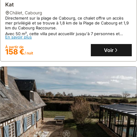
Aucun avis
Kat
160 M² Cottage ∙ 5 Chambres ∙ 8 Personnes
châlet
,
Cabourg
cottage
,
Rives d'Andaine
Directement sur la plage de Cabourg, ce chalet offre un accès
mer privilégié et se trouve à 1,8 km de la Plage de Cabourg et 1,9
À Haleine, cette villa de 5 chambres offre une immersion
km du Cabourg Raccourse.
authentique près de la station touristique de La Ferté-Macé et des
sentiers forestiers d'Andaine.
Avec 50 m², cette villa peut accueillir jusqu'à 7 personnes et
En savoir plus
dispose d'une piscine extérieure saisonnière, d'une terrasse,
Disposant de 160 m² et d'une capacité de 8 personnes, cette
En savoir plus
d'un jardin, d'un bar et d'un court de tennis.
maison de vacances comprend un garage, un grand jardin clos
À partir de
avec barbecue et un intérieur moderne avec Wi-Fi.
Voir
158 €
À partir de
/ nuit
Voir
142 €
/ nuit