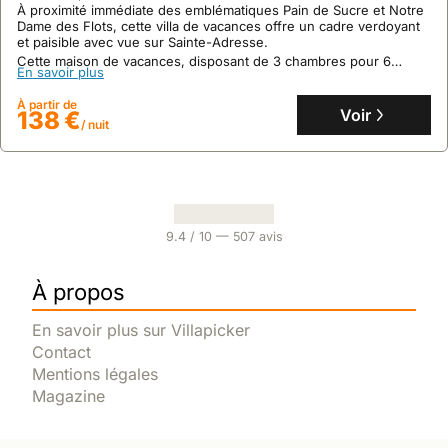
À proximité immédiate des emblématiques Pain de Sucre et Notre
Dame des Flots, cette villa de vacances offre un cadre verdoyant
et paisible avec vue sur Sainte-Adresse.
Cette maison de vacances, disposant de 3 chambres pour 6
En savoir plus
personnes, propose un environnement conçu pour le
ressourcement avec accès internet et un jardin, bien que non
À partir de
adaptée aux personnes à mobilité réduite.
Voir
138 €
/ nuit
9.4
/ 10 —
507
avis
À propos
En savoir plus sur Villapicker
Contact
Mentions légales
Magazine