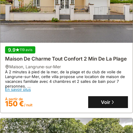
9.9
119 avis
Maison De Charme Tout Confort 2 Min De La Plage
maison
,
Langrune-sur-Mer
À 2 minutes à pied de la mer, de la plage et du club de voile de
Langrune-sur-Mer, cette villa propose une location de maison de
vacances familiale avec 4 chambres et 2 salles de bain pour 7
personnes.
En savoir plus
Profitez d'une connexion internet fibre optique, d'un espace de
travail avec vue sur jardin, d'une terrasse exposée sud, d'un
À partir de
jardin clos, d'un babyfoot et de 4 vélos gratuits pour explorer la
Voir
150 €
/ nuit
côte.