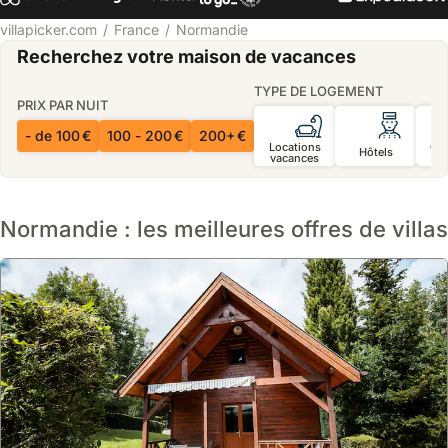
villapicker.com
France
Normandie
Recherchez votre maison de vacances
TYPE DE LOGEMENT
PRIX PAR NUIT
- de 100 €
100 - 200 €
200+ €
Locations
Ch
Hôtels
vacances
d’
Normandie : les meilleures offres de villas