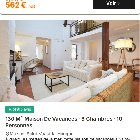
Voir
562 €
/ nuit
8.8
5 avis
130 M² Maison De Vacances ∙ 6 Chambres ∙ 10
Personnes
maison
,
Saint-Vaast-la-Hougue
À quelques mètres de la mer, cette maison de vacances à Saint-