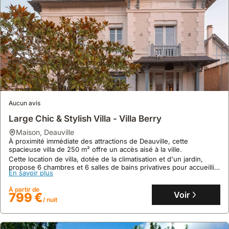
9.0
Maison Calme Et Idéalement Placée Caen/st
Contest
maison
,
Cambes-en-Plaine
À 5 kilomètres du Mémorial de Caen et 5,1 kilomètres du Jardin
botanique de Caen, cette villa offre un cadre paisible à Cambes-
en-Plaine, avec un accès Wi-Fi gratuit et un parking privé.
Cette maison de vacances de 65 m² dispose de 2 chambres,
En savoir plus
d'une salle de bain, d'une cuisine équipée, d'une terrasse et d'un
jardin, idéale pour un séjour en famille.
À partir de
Voir
112 €
Aucun avis
/ nuit
Large Chic & Stylish Villa - Villa Berry
maison
,
Deauville
À proximité immédiate des attractions de Deauville, cette
spacieuse villa de 250 m² offre un accès aisé à la ville.
Cette location de villa, dotée de la climatisation et d'un jardin,
propose 6 chambres et 6 salles de bains privatives pour accueillir
En savoir plus
confortablement votre famille.
À partir de
Voir
799 €
/ nuit