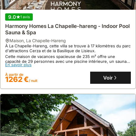
9.0
1 avis
9.9
54 avis
Harmony Homes La Chapelle-hareng - Indoor Pool
Le Chalet Dieppois
Sauna & Spa
châlet
,
Dieppe
maison
,
La Chapelle-Hareng
À 2.5 km du centre-ville de Dieppe, cette villa offre un accès facile
À La Chapelle-Hareng, cette villa se trouve à 17 kilomètres du parc
à la plage, aux falaises et au casino, avec la gare SNCF et le
d'attractions Cerza et de la Basilique de Lisieux.
terminal de ferry pour l'Angleterre à proximité.
Cette maison de vacances spacieuse de 235 m² offre une
Ce chalet familial, acceptant les animaux, dispose d'un jardin clos
capacité de 29 personnes avec une piscine intérieure, un sauna
En savoir plus
En savoir plus
de 400 m² et peut accueillir jusqu'à 4 personnes, incluant des
et un jacuzzi pour un séjour relaxant.
équipements pour les familles et une machine à café Tassimo.
À partir de
À partir de
Voir
106 €
Voir
1262 €
/ nuit
/ nuit