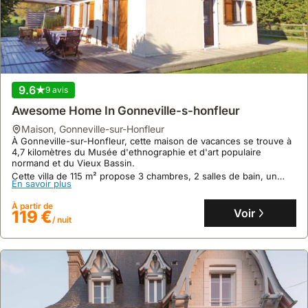
À Villedieu-les-Poêles-Rouffigny, cette maison de vacances
authentique avec murs en pierre se trouve dans un cadre boisé
paisible, à moins d'une heure du Mont Saint-Michel et des plages.
Cette villa de 80 m² pour 4 personnes, avec deux chambres et
En savoir plus
deux salles de bain, offre une vue sur un parc paysager et inclut
le Wi-Fi, une cuisine équipée, et le linge de maison, le tout
À partir de
sécurisé par un portail électrique.
Voir
133 €
/ nuit
9.6
9 avis
Awesome Home In Gonneville-s-honfleur
maison
,
Gonneville-sur-Honfleur
À Gonneville-sur-Honfleur, cette maison de vacances se trouve à
4,7 kilomètres du Musée d'ethnographie et d'art populaire
normand et du Vieux Bassin.
Cette villa de 115 m² propose 3 chambres, 2 salles de bain, un
En savoir plus
salon avec télévision, une cuisine équipée avec coin repas et un
jardin, offrant un accès Wi-Fi gratuit et un parking privé.
À partir de
Voir
119 €
/ nuit
175 avis