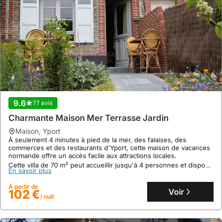
octobre,
le
'Festival
du
Goût'
à
Rouen
met
à
9.6
77 avis
l'honneur
Charmante Maison Mer Terrasse Jardin
les
produits
maison
,
Yport
À seulement 4 minutes à pied de la mer, des falaises, des
du
commerces et des restaurants d'Yport, cette maison de vacances
terroir
normande offre un accès facile aux attractions locales.
normand.
Cette villa de 70 m² peut accueillir jusqu'à 4 personnes et dispose
En savoir plus
de deux terrasses fleuries avec jardin, conservant un charme
d'antan avec son mobilier vintage.
À partir de
Voir
102 €
/ nuit