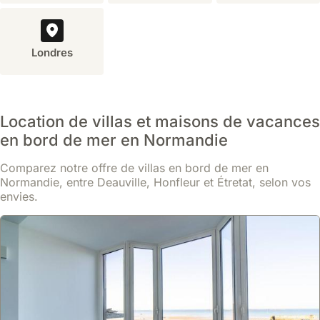
qui
se
tient
Londres
généralement
en
septembre,
est
Location de villas et maisons de vacances
un
événement
en bord de mer en Normandie
culturel
Comparez notre offre de villas en bord de mer en
majeur.
Normandie, entre Deauville, Honfleur et Étretat, selon vos
Le
envies.
festival
'Papillons
de
Nuit'
près
de
Saint-
Lô