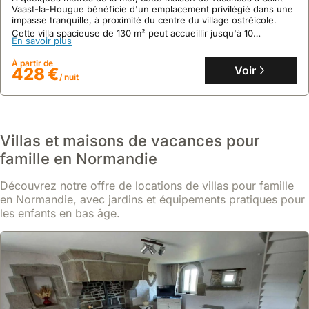
Vaast-la-Hougue bénéficie d'un emplacement privilégié dans une
impasse tranquille, à proximité du centre du village ostréicole.
Cette villa spacieuse de 130 m² peut accueillir jusqu'à 10
En savoir plus
personnes, offrant 6 chambres, 2 salles de bain, une cuisine
équipée et une cour pour des moments de détente.
À partir de
Voir
428 €
/ nuit
Villas et maisons de vacances pour
famille en Normandie
Découvrez notre offre de locations de villas pour famille
en Normandie, avec jardins et équipements pratiques pour
les enfants en bas âge.