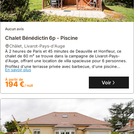
Aucun avis
Chalet Bénédictin 6p - Piscine
châlet
,
Livarot-Pays-d'Auge
À 2 heures de Paris et 45 minutes de Deauville et Honfleur, ce
chalet de 60 m² se trouve dans la campagne de Livarot-Pays-
d'Auge, offrant une location de villa spacieuse pour 6 personnes.
Profitez d'une terrasse privée avec barbecue, d'une piscine
En savoir plus
chauffée partagée et d'un terrain de pétanque, dans cet
hébergement de vacances acceptant les animaux.
À partir de
Voir
194 €
/ nuit