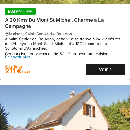
À partir de
Voir
239 €
/ nuit
9.9
236 avis
A 20 Kms Du Mont St Michel, Charme à La
Campagne
maison
,
Saint-Senier-de-Beuvron
À Saint-Senier-de-Beuvron, cette villa se trouve à 24 kilomètres
de l'Abbaye du Mont-Saint-Michel et à 17,7 kilomètres du
Scriptorial d'Avranches.
Cette maison de vacances de 50 m² propose une cuisine
En savoir plus
équipée, un salon avec télévision à écran plat, une salle de bain
avec douche à l'italienne, et un jardin avec jeux d'extérieur,
À partir de
offrant ainsi une location de villa parfaite pour les familles.
Voir
211 €
/ nuit
Aucun avis
Charmante Maison En Pierre à Villedieu Avec
Jardin
cottage
,
Villedieu-les-Poêles-Rouffigny