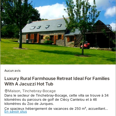
Aucun avis
Luxury Rural Farmhouse Retreat Ideal For Families
With A Jacuzzi Hot Tub
maison
,
Tinchebray-Bocage
Dans le secteur de Tinchebray-Bocage, cette villa se trouve à 34
kilomètres du parcours de golf de Clécy Cantelou et à 46
kilomètres du Zoo de Jurques.
Ce spacieux hébergement de vacances de 250 m², accueillant
En savoir plus
jusqu'à 11 personnes, dispose d'un jardin avec jacuzzi, d'une