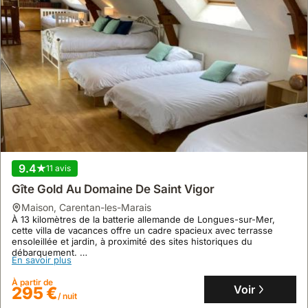
9.4
11 avis
Gîte Gold Au Domaine De Saint Vigor
maison
,
Carentan-les-Marais
À 13 kilomètres de la batterie allemande de Longues-sur-Mer,
cette villa de vacances offre un cadre spacieux avec terrasse
ensoleillée et jardin, à proximité des sites historiques du
débarquement.
En savoir plus
Cette maison de vacances de 160 m² dispose d'une cuisine
équipée, d'une salle de jeux et d'une borne de recharge pour
À partir de
véhicules électriques, accueillant jusqu'à 29 personnes.
Voir
295 €
/ nuit