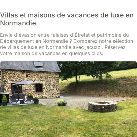
Villas et maisons de vacances de luxe en
Normandie
Envie d'évasion entre falaises d'Étretat et patrimoine du
Débarquement en Normandie ? Comparez notre sélection
de villas de luxe en Normandie avec jacuzzi. Réservez
votre maison de vacances en quelques clics.
10
4 avis
Maison De Campagne, Avec Piscine
maison
,
Le Fidelaire
À 1 heure et 40 minutes de Paris, cette villa normande authentique
se trouve dans un village paisible, près de champs agricoles et de
forêts.
Cette location de villa, pouvant accueillir 8 personnes, propose
En savoir plus
une piscine chauffée de 8m x 4m avec spa, un grand jardin de 1
700m², et une maison d'amis indépendante.