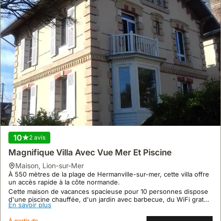
10
2 avis
Magnifique Villa Avec Vue Mer Et Piscine
maison
,
Lion-sur-Mer
À 550 mètres de la plage de Hermanville-sur-mer, cette villa offre
un accès rapide à la côte normande.
Cette maison de vacances spacieuse pour 10 personnes dispose
d'une piscine chauffée, d'un jardin avec barbecue, du WiFi gratuit
En savoir plus
et d'un centre de fitness.
À partir de