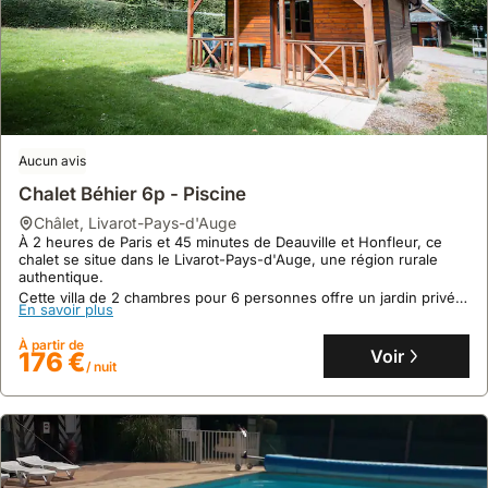
Aucun avis
Aucun avis
Gite De Charme 8 Personnes Entre Caen Et La Mer
Chalet Béhier 6p - Piscine
cottage
,
Saline
châlet
,
Livarot-Pays-d'Auge
À seulement 5 minutes en voiture du cimetière de guerre de
À 2 heures de Paris et 45 minutes de Deauville et Honfleur, ce
Banneville-la-Campagne, ce cottage idéalement situé à Troarn
chalet se situe dans le Livarot-Pays-d'Auge, une région rurale
propose un accès facile aux attractions locales.
authentique.
Cette villa de vacances de 105 m² peut accueillir jusqu'à 8
Cette villa de 2 chambres pour 6 personnes offre un jardin privé
En savoir plus
En savoir plus
personnes et dispose d'une cuisine entièrement équipée, de la
de 400 m² avec terrasse et barbecue, ainsi qu'une piscine
climatisation et d'un jardin avec barbecue, parfait pour un séjour
chauffée commune et une aire de jeux, parfaite pour une location
À partir de
confortable.
À partir de
Voir
de vacances familiale.
187 €
Voir
176 €
/ nuit
/ nuit