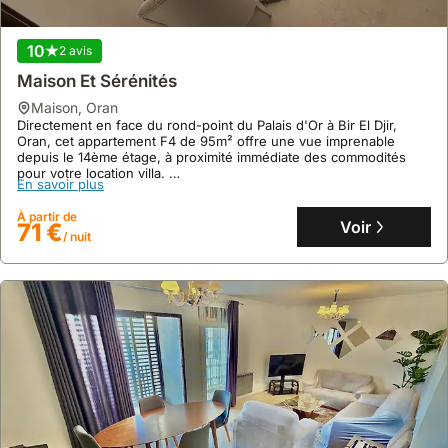
10
2 avis
Maison Et Sérénités
maison
,
Oran
Directement en face du rond-point du Palais d'Or à Bir El Djir,
Oran, cet appartement F4 de 95m² offre une vue imprenable
depuis le 14ème étage, à proximité immédiate des commodités
pour votre location villa.
En savoir plus
Profitez d'une cuisine équipée, de la climatisation et d'une
connexion internet fiable dans cet hébergement de vacances
À partir de
sécurisé, parfait pour 4 personnes recherchant une maison de
Voir
71 €
/ nuit
vacances confortable.