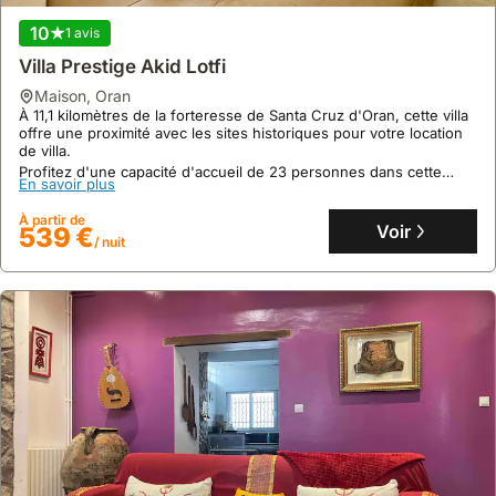
mer, offrant une expérience de séjour incomparable.
10
1 avis
Cette maison de vacances avec hammam privé et trois salons
En savoir plus
spacieux peut accueillir jusqu'à 6 voyageurs, et propose une
Villa Prestige Akid Lotfi
connexion WiFi fiable et la climatisation dans tout l'hébergement.
À partir de
Voir
150 €
maison
,
Oran
/ nuit
À 11,1 kilomètres de la forteresse de Santa Cruz d'Oran, cette villa
offre une proximité avec les sites historiques pour votre location
de villa.
Profitez d'une capacité d'accueil de 23 personnes dans cette
En savoir plus
maison de vacances avec cuisine équipée, climatisation et accès à
une terrasse avec vue sur jardin.
À partir de
Voir
539 €
/ nuit
Aucun avis