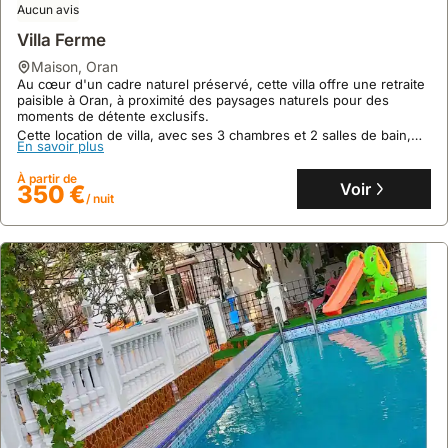
Aucun avis
Villa Ferme
Aucun avis
maison
,
Oran
Grande Maison Piscine Privée Emplacement
Au cœur d'un cadre naturel préservé, cette villa offre une retraite
Impecable
paisible à Oran, à proximité des paysages naturels pour des
moments de détente exclusifs.
maison
,
Oran
Cette location de villa, avec ses 3 chambres et 2 salles de bain,
Directement derrière le célèbre Hôtel Sheraton d'Oran, cette villa
En savoir plus
accueille jusqu'à 6 personnes et propose des installations
de 1300m2 offre un accès privilégié aux commodités de la ville.
luxueuses incluant piscine privée, hammam et sauna.
À partir de
Cette maison de vacances spacieuse peut accueillir 8 personnes
Voir
350 €
et dispose d'un jardin luxuriant, d'une piscine privée et de la
/ nuit
En savoir plus
climatisation pour un séjour confortable.
À partir de
Voir
242 €
/ nuit