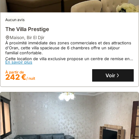
Aucun avis
The Villa Prestige
maison
,
Bir El Djir
À proximité immédiate des zones commerciales et des attractions
d'Oran, cette villa spacieuse de 6 chambres offre un séjour
familial confortable.
Cette location de villa exclusive propose un centre de remise en
En savoir plus
forme, un jardin privé et une connexion Internet pour un séjour
pratique à Bir El Djir.
À partir de
Voir
242 €
/ nuit