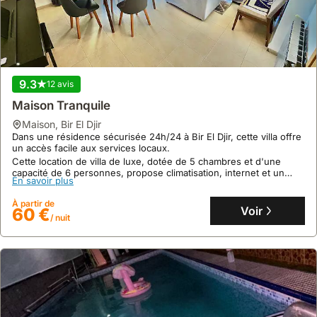
9.3
12 avis
Maison Tranquile
maison
,
Bir El Djir
Dans une résidence sécurisée 24h/24 à Bir El Djir, cette villa offre
un accès facile aux services locaux.
Cette location de villa de luxe, dotée de 5 chambres et d'une
capacité de 6 personnes, propose climatisation, internet et un
En savoir plus
centre de fitness pour un séjour confortable.
À partir de
Voir
60 €
/ nuit