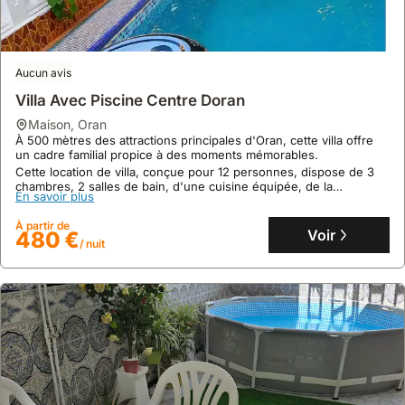
Aucun avis
Villa Avec Piscine Centre Doran
maison
,
Oran
10
1 avis
À 500 mètres des attractions principales d'Oran, cette villa offre
Villa Familiale - Canastel - 6 Personnes
un cadre familial propice à des moments mémorables.
Cette location de villa, conçue pour 12 personnes, dispose de 3
maison
,
Oran
chambres, 2 salles de bain, d'une cuisine équipée, de la
À proximité des commodités et des axes majeurs, cette villa
En savoir plus
climatisation et d'une piscine pour des vacances réussies.
bénéficie d'un emplacement stratégique à Oran, facilitant les
déplacements.
À partir de
Voir
480 €
Cette location de villa de 3 chambres peut accueillir 6 personnes
/ nuit
En savoir plus
et dispose d'une connexion internet, de la climatisation, d'une
piscine et d'un jardin, offrant un séjour confortable.
À partir de
Voir
143 €
/ nuit