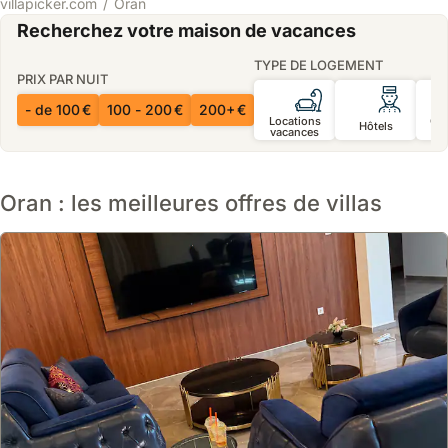
villapicker.com
Oran
Recherchez votre maison de vacances
TYPE DE LOGEMENT
PRIX PAR NUIT
- de 100 €
100 - 200 €
200+ €
Locations
Ch
Hôtels
vacances
d’
Oran : les meilleures offres de villas