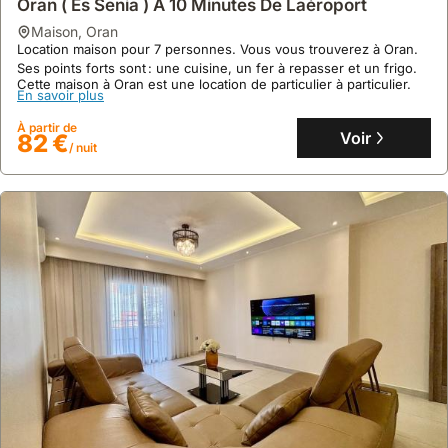
Oran ( Es Senia ) A 10 Minutes De Laéroport
À partir de
Voir
239 €
/ nuit
maison
,
Oran
Location maison pour 7 personnes. Vous vous trouverez à Oran.
Ses points forts sont : une cuisine, un fer à repasser et un frigo.
Cette maison à Oran est une location de particulier à particulier.
En savoir plus
À partir de
Voir
82 €
/ nuit
9.6
16 avis
Duplex Premium Centralespace Et Confort
maison
,
Oran
Au cœur du quartier Miramar à Oran, cette villa exclusive se
trouve à quelques pas des commerces, restaurants et du front de