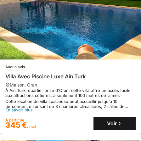
Aucun avis
Villa Avec Piscine Luxe Ain Turk
maison
,
Oran
À Ain Turk, quartier prisé d'Oran, cette villa offre un accès facile
aux attractions côtières, à seulement 100 mètres de la mer.
Cette location de villa spacieuse peut accueillir jusqu'à 10
personnes, disposant de 3 chambres climatisées, 2 salles de
En savoir plus
bains, une cuisine équipée et une piscine chauffée pour un
séjour confortable.
À partir de
Voir
345 €
/ nuit