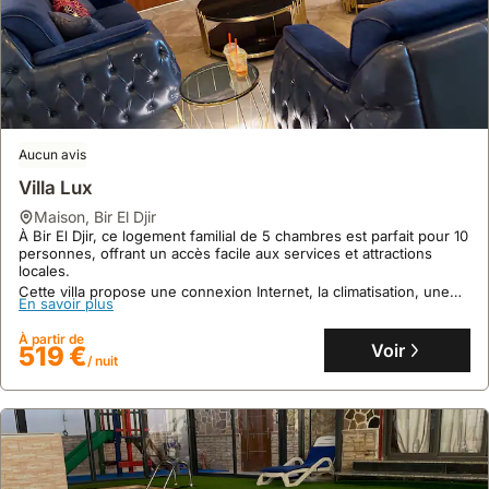
Aucun avis
Villa Lux
maison
,
Bir El Djir
À Bir El Djir, ce logement familial de 5 chambres est parfait pour 10
personnes, offrant un accès facile aux services et attractions
locales.
Cette villa propose une connexion Internet, la climatisation, une
En savoir plus
cuisine équipée et un centre de fitness pour un séjour
confortable.
À partir de
Voir
519 €
/ nuit