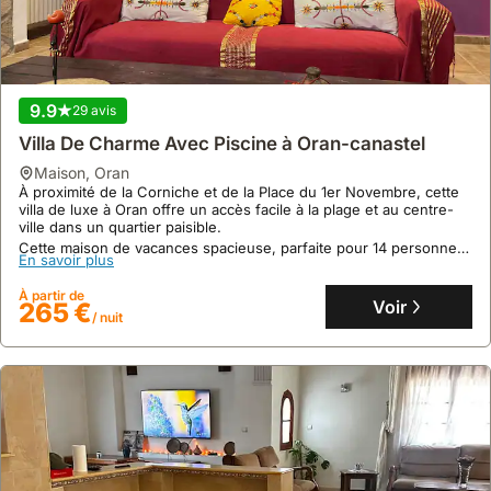
Villa Mostaganem Stidia
maison
,
Oran
À 1,5 kilomètres de la plage, cette villa est située au centre du
village d'Oran, offrant un accès direct aux commodités locales.
Cette maison de vacances spacieuse dispose de 4 chambres, 2
9.9
29 avis
salles de bain et un jardin accueillant, parfaite pour accueillir 6
En savoir plus
personnes avec un parking sécurisé et un système de chauffage
Villa De Charme Avec Piscine à Oran-canastel
central.
À partir de
Voir
93 €
maison
,
Oran
/ nuit
À proximité de la Corniche et de la Place du 1er Novembre, cette
villa de luxe à Oran offre un accès facile à la plage et au centre-
ville dans un quartier paisible.
Cette maison de vacances spacieuse, parfaite pour 14 personnes,
En savoir plus
dispose de 5 chambres climatisées, d'une piscine privée, d'une
cuisine extérieure et d'un garage pour deux véhicules.
À partir de
Voir
265 €
/ nuit