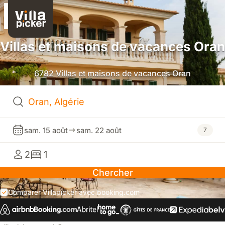
Villas et maisons de vacances Oran
6782 Villas et maisons de vacances Oran
sam. 15 août
sam. 22 août
7
2
1
Chercher
Comparer Villapicker avec booking.com