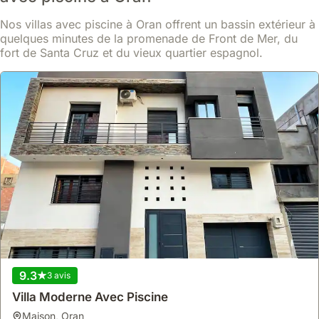
Bella.
Nos villas avec piscine à Oran offrent un bassin extérieur à
Cette location de villa de 160 m² propose une cuisine équipée, la
En savoir plus
climatisation, un jacuzzi et une terrasse privée, accueillant jusqu'à
quelques minutes de la promenade de Front de Mer, du
19 personnes.
fort de Santa Cruz et du vieux quartier espagnol.
À partir de
Voir
152 €
/ nuit
9.3
3 avis
Villa Moderne Avec Piscine
10
1 avis
maison
,
Oran