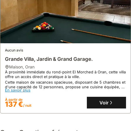
Aucun avis
Grande Villa, Jardin & Grand Garage.
maison
,
Oran
À proximité immédiate du rond-point El Morched à Oran, cette villa
offre un accès direct et pratique à la ville.
Cette maison de vacances spacieuse, disposant de 5 chambres et
d'une capacité de 12 personnes, propose une cuisine équipée, un
En savoir plus
grand jardin et un garage sécurisé pour plus de 3 véhicules.
À partir de
Voir
137 €
/ nuit