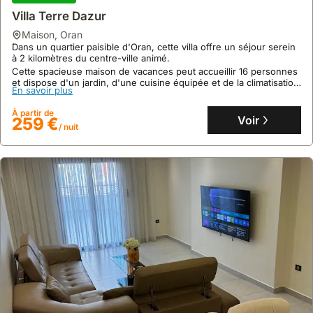
Villa Terre Dazur
maison
,
Oran
Dans un quartier paisible d'Oran, cette villa offre un séjour serein
à 2 kilomètres du centre-ville animé.
Cette spacieuse maison de vacances peut accueillir 16 personnes
et dispose d'un jardin, d'une cuisine équipée et de la climatisation
En savoir plus
pour un séjour confortable.
À partir de
Voir
259 €
/ nuit