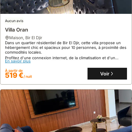
Aucun avis
Villa Oran
maison
,
Bir El Djir
Dans un quartier résidentiel de Bir El Djir, cette villa propose un
hébergement chic et spacieux pour 10 personnes, à proximité des
commodités locales.
Profitez d'une connexion internet, de la climatisation et d'un
En savoir plus
centre de fitness dans cette maison de vacances de 5 chambres,
parfaite pour des séjours en famille.
À partir de
Voir
519 €
/ nuit