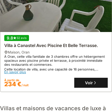
9.8
32 avis
Villa à Canastel Avec Piscine Et Belle Terrasse.
maison
,
Oran
Aucun avis
À Oran, cette villa familiale de 3 chambres offre un hébergement
Villa Luxe & Spa Avec Piscine Privée à Oran
spacieux avec piscine privée et terrasse, à proximité immédiate
des restaurants et commerces.
maison
,
Oran
Cette location de villa, avec une capacité de 16 personnes,
Dans un quartier paisible d'Oran, cette villa exclusive propose un
En savoir plus
dispose d'une cuisine équipée, de la climatisation et d'un parking
séjour de luxe avec piscine privée, jacuzzis et salle de sport, à
privé sécurisé.
proximité des attractions principales.
À partir de
Voir
234 €
Cette location de villa de 5 chambres peut accueillir jusqu'à 12
/ nuit
En savoir plus
personnes, offrant un cadre intime avec des espaces extérieurs
aménagés pour un confort optimal.
À partir de
Voir
702 €
/ nuit
Villas et maisons de vacances de luxe à