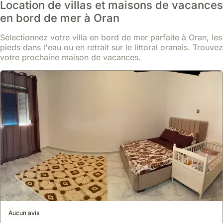
la
Location de villas et maisons de vacances
surtout
découvrir
Corniche,
si
en bord de mer à Oran
la
une
vous
gastronomie
voiture
Sélectionnez votre villa en bord de mer parfaite à Oran, les
prévoyez
locale
est
pieds dans l'eau ou en retrait sur le littoral oranais. Trouvez
de
à
fortement
votre prochaine maison de vacances.
voyager
travers
recommandée
pendant
des
pour
les
restaurants
se
périodes
traditionnels
déplacer
de
et
facilement
vacances
des
à
scolaires
marchés.
Oran
ou
et
les
explorer
fêtes
les
locales.
alentours.
Aucun avis