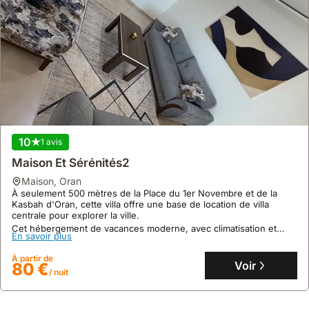
10
1 avis
Maison Et Sérénités2
maison
,
Oran
À seulement 500 mètres de la Place du 1er Novembre et de la
Kasbah d'Oran, cette villa offre une base de location de villa
centrale pour explorer la ville.
Cet hébergement de vacances moderne, avec climatisation et
En savoir plus
connexion internet, peut accueillir confortablement 4 personnes
dans ses 2 chambres et 2 salles de bain, à proximité immédiate
À partir de
des commodités et de la Corniche.
Voir
80 €
/ nuit