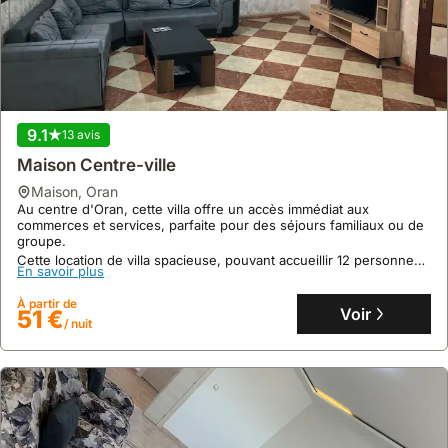
9.1
13 avis
Maison Centre-ville
maison
,
Oran
Au centre d'Oran, cette villa offre un accès immédiat aux
commerces et services, parfaite pour des séjours familiaux ou de
groupe.
Cette location de villa spacieuse, pouvant accueillir 12 personnes,
En savoir plus
dispose de la climatisation, d'une piscine, d'un jardin, d'un centre
de fitness et de deux terrasses.
À partir de
Voir
51 €
/ nuit