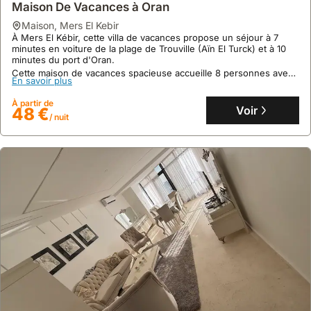
Maison De Vacances à Oran
maison
,
Mers El Kebir
À Mers El Kébir, cette villa de vacances propose un séjour à 7
minutes en voiture de la plage de Trouville (Aïn El Turck) et à 10
minutes du port d'Oran.
Cette maison de vacances spacieuse accueille 8 personnes avec
En savoir plus
4 chambres, une cuisine équipée, la climatisation et une cour
extérieure.
À partir de
Voir
48 €
/ nuit