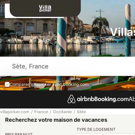
Connexion
Vill
Comparer Villapicker avec booking.com
villapicker.com
France
Occitanie
Sète
Recherchez votre maison de vacances
TYPE DE LOGEMENT
PRIX PAR NUIT