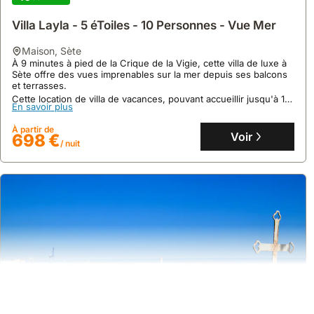
Villa Layla - 5 éToiles - 10 Personnes - Vue Mer
maison
,
Sète
À 9 minutes à pied de la Crique de la Vigie, cette villa de luxe à
Sète offre des vues imprenables sur la mer depuis ses balcons
et terrasses.
Cette location de villa de vacances, pouvant accueillir jusqu'à 10
En savoir plus
personnes, dispose d'une piscine privée, d'un service de
massage sur place et d'une connexion Wi-Fi gratuite.
À partir de
Voir
698 €
/ nuit