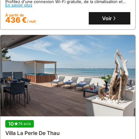
Profitez d'une connexion Wi-Fi gratuite, de la climatisation et
En savoir plus
d'un parking privé dans cette maison de vacances entièrement
équipée, dotée d'une cuisine, d'une piscine et d'une terrasse.
À partir de
Voir
436 €
/ nuit
10
74 avis
Villa La Perle De Thau