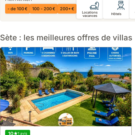
- de 100 €
100 - 200 €
200+ €
Locations
Hôtels
vacances
Sète : les meilleures offres de villas
10
1 avis