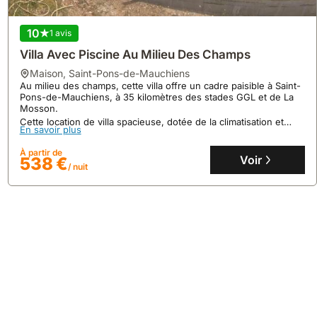
10
1 avis
Villa Avec Piscine Au Milieu Des Champs
maison
,
Saint-Pons-de-Mauchiens
Au milieu des champs, cette villa offre un cadre paisible à Saint-
Pons-de-Mauchiens, à 35 kilomètres des stades GGL et de La
Mosson.
Cette location de villa spacieuse, dotée de la climatisation et
10
23 avis
En savoir plus
d'une piscine intérieure, peut accueillir jusqu'à 19 personnes
pour un séjour confortable.
Villa Bellmar La Maisonnette Avec Jardin 2/4pers
À partir de
Voir
538 €
maison
,
Mèze
/ nuit
À quelques minutes à pied du centre de Mèze, du port et des
plages, cette villa de vacances offre un accès facile à toutes les
commodités.
Ce logement de 30m2, pouvant accueillir jusqu'à 4 personnes,
En savoir plus
dispose d'un jardin privé, de la climatisation, du WIFI et d'un
barbecue pour des moments de détente.
À partir de
Voir
138 €
/ nuit