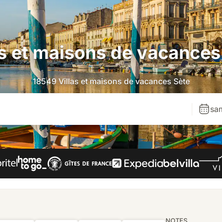
as et maisons de vacances
18549 Villas et maisons de vacances Sète
sa
NOTES