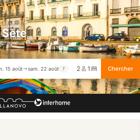
 Sète
2
1
Chercher
m. 15 août
sam. 22 août
7