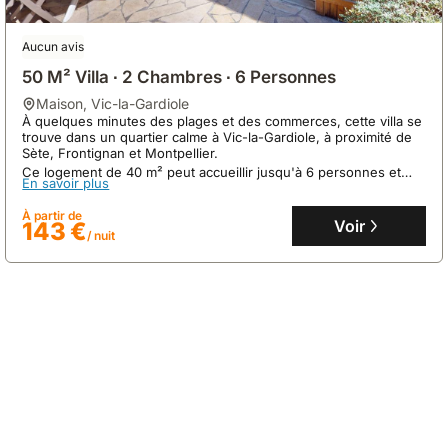
Aucun avis
50 M² Villa ∙ 2 Chambres ∙ 6 Personnes
maison
,
Vic-la-Gardiole
À quelques minutes des plages et des commerces, cette villa se
trouve dans un quartier calme à Vic-la-Gardiole, à proximité de
Sète, Frontignan et Montpellier.
Ce logement de 40 m² peut accueillir jusqu'à 6 personnes et
8.4
5 avis
En savoir plus
dispose d'une cuisine équipée, d'un jardin privatif avec espace
repas ombragé et d'un accès à une piscine collective dans une
La Maison Brocante
À partir de
résidence sécurisée.
Voir
143 €
maison
,
Pézenas
/ nuit
À 30 kilomètres de l'aéroport de Béziers Cap d'Agde, cette
maison de vacances récemment rénovée offre une expérience
de séjour paisible à Pézenas.
Cette villa accueillante de 70 m² dispose de 2 chambres, 2 salles
En savoir plus
de bains et peut accueillir jusqu'à 7 personnes, avec une cuisine
entièrement équipée et le WiFi gratuit.
À partir de
Voir
126 €
/ nuit