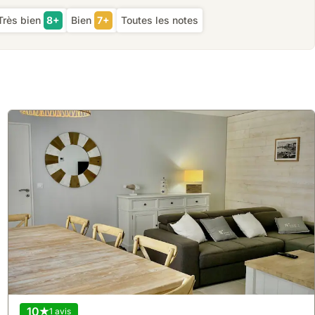
Très bien
8+
Bien
7+
Toutes les notes
10
1 avis