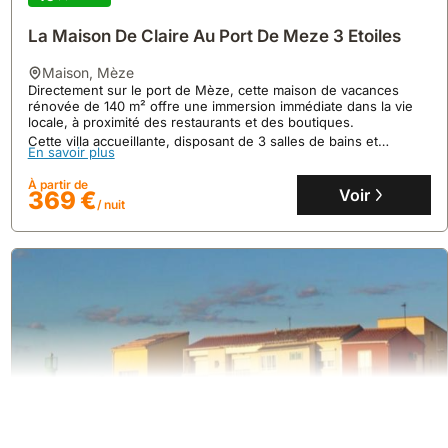
La Maison De Claire Au Port De Meze 3 Etoiles
maison
,
Mèze
Directement sur le port de Mèze, cette maison de vacances
rénovée de 140 m² offre une immersion immédiate dans la vie
locale, à proximité des restaurants et des boutiques.
Cette villa accueillante, disposant de 3 salles de bains et
En savoir plus
pouvant accueillir 8 personnes, propose une cuisine bien
équipée ouvrant sur une terrasse couverte et un garage
À partir de
spacieux pour deux véhicules.
Voir
369 €
/ nuit