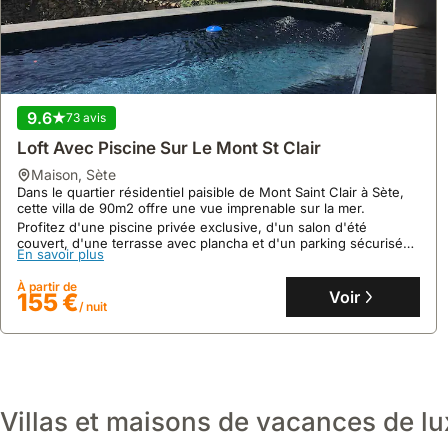
9.6
73 avis
Loft Avec Piscine Sur Le Mont St Clair
maison
,
Sète
Dans le quartier résidentiel paisible de Mont Saint Clair à Sète,
cette villa de 90m2 offre une vue imprenable sur la mer.
Profitez d'une piscine privée exclusive, d'un salon d'été
couvert, d'une terrasse avec plancha et d'un parking sécurisé
8.0
1 avis
En savoir plus
pour un séjour confortable.
Maison 3 Chambres Mont Saint Clair
À partir de
Voir
155 €
maison
,
Sète
/ nuit
Sur les hauteurs du Mont Saint Clair à Sète, cette villa offre une
vue imprenable sur la mer et un accès privilégié aux sites
culturels comme l'Espace Georges Brassens.
Cette spacieuse maison de vacances de 185m² peut accueillir
En savoir plus
jusqu'à 8 personnes et dispose d'un jardin de 400m² avec
terrasses, d'une cuisine entièrement équipée et de trois salles
Villas et maisons de vacances de lu
À partir de
de bain.
Voir
270 €
/ nuit