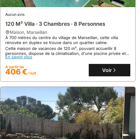
Aucun avis
120 M² Villa ∙ 3 Chambres ∙ 8 Personnes
maison
,
Marseillan
À 700 mètres du centre du village de Marseillan, cette villa
rénovée en duplex se trouve dans un quartier calme.
Cette maison de vacances de 120 m², pouvant accueillir 8
personnes, dispose de la climatisation, d'une piscine privée et
10
2 avis
En savoir plus
d'un jardin arboré avec barbecue.
De Plain-pied Jardin
À partir de
Voir
406 €
maison
,
Sète
/ nuit
À seulement 4 minutes en voiture de l'Étang de Thau, cette villa
propose un séjour à Sète, à 13 minutes à pied de l'Espace
Georges Brassens.
Profitez de 4 chambres, 2 salles de bain, un jardin, un deck, un
En savoir plus
patio, le WiFi gratuit, la climatisation et un parking, pour une
capacité de 8 personnes dans cette location de vacances.
À partir de
Voir
296 €
/ nuit