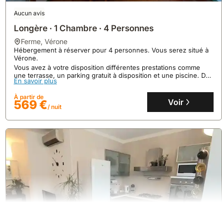
Aucun avis
Longère ∙ 1 Chambre ∙ 4 Personnes
ferme
,
Vérone
Hébergement à réserver pour 4 personnes. Vous serez situé à
Vérone.
Vous avez à votre disposition différentes prestations comme
une terrasse, un parking gratuit à disposition et une piscine. De
8.3
9 avis
En savoir plus
plus, l‘hébergement dispose de la climatisation !
À partir de
Enzo House
Voir
569 €
/ nuit
maison
,
Vérone
À seulement 1,4 km de la suggestive Ponte Pietra et 1,6 km de
Sant'Anastasia, cette maison de vacances offre un accès rapide
au centre historique de Vérone.
Cette villa de 75 m² peut accueillir jusqu'à 7 personnes, dispose
En savoir plus
de 2 chambres, d'une cuisine équipée d'un micro-ondes et d'un
réfrigérateur, et propose le WiFi gratuit.
À partir de
Voir
167 €
/ nuit