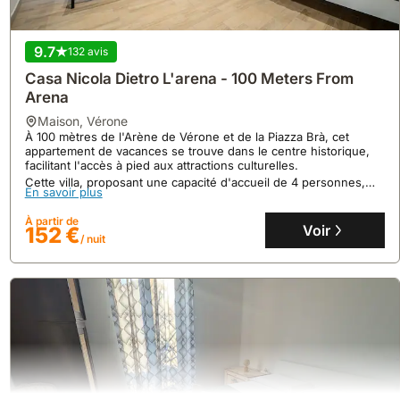
9.7
132 avis
Casa Nicola Dietro L'arena - 100 Meters From
Arena
maison
,
Vérone
À 100 mètres de l'Arène de Vérone et de la Piazza Brà, cet
appartement de vacances se trouve dans le centre historique,
facilitant l'accès à pied aux attractions culturelles.
Cette villa, proposant une capacité d'accueil de 4 personnes,
En savoir plus
dispose d'une cuisine équipée avec plaque à induction,
climatisation et Wi-Fi, idéale pour un séjour confortable.
À partir de
Voir
152 €
/ nuit