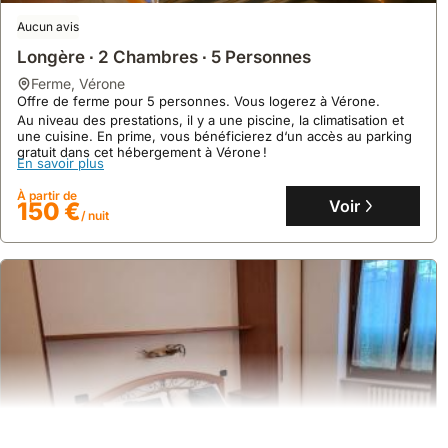
Aucun avis
Longère ∙ 2 Chambres ∙ 5 Personnes
ferme
,
Vérone
Offre de ferme pour 5 personnes. Vous logerez à Vérone.
Au niveau des prestations, il y a une piscine, la climatisation et
une cuisine. En prime, vous bénéficierez d‘un accès au parking
gratuit dans cet hébergement à Vérone !
Aucun avis
En savoir plus
Casa Matilde In Duomo Eleganza Nel Cuore Di
À partir de
Voir
150 €
Verona
/ nuit
maison
,
Vérone
Au cœur du quartier historique du Duomo à Vérone, cet
appartement est à quelques pas du Duomo, de la Piazza Erbe et
du Ponte Pietra, offrant une villa parfaite pour explorer la ville.
Cette location de villa, pouvant accueillir jusqu'à 4 personnes,
En savoir plus
propose une chambre double intime avec vue sur les toits, un
salon avec canapé-lit, une cuisine entièrement équipée et le Wi-
À partir de
Fi haut débit.
Voir
165 €
/ nuit