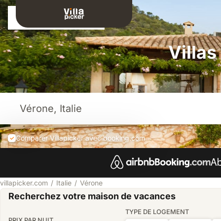
Connexion
Villa
Comparer Villapicker avec booking.com
villapicker.com
Italie
Vérone
Recherchez votre maison de vacances
TYPE DE LOGEMENT
PRIX PAR NUIT