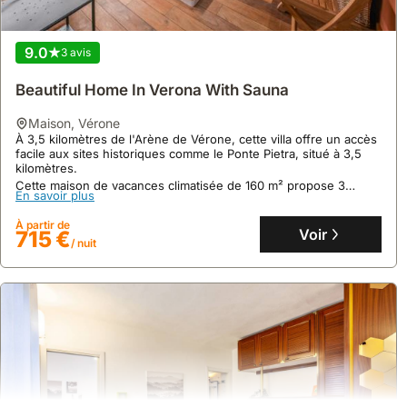
9.0
3 avis
Beautiful Home In Verona With Sauna
maison
,
Vérone
À 3,5 kilomètres de l'Arène de Vérone, cette villa offre un accès
9.9
365 avis
facile aux sites historiques comme le Ponte Pietra, situé à 3,5
kilomètres.
La Maison Du Lys (400 Metri Dallarena Di Verona)
Cette maison de vacances climatisée de 160 m² propose 3
En savoir plus
chambres, une cuisine équipée d'un lave-vaisselle, un jacuzzi,
maison
,
Vérone
un sauna et un parking privé pour jusqu'à 11 personnes.
À seulement 400 mètres de l'Arène de Vérone, cette maison de
À partir de
Voir
715 €
vacances exclusive offre un accès privé à un bâtiment historique
/ nuit
sur Corso Porta Nuova.
Cette villa luxueuse, pouvant accueillir 4 personnes, propose
En savoir plus
une kitchenette équipée, le Wi-Fi gratuit et un parking gardé, le
tout dans un espace ouvert aux finitions élégantes.
À partir de
Voir
159 €
/ nuit