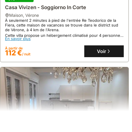
Casa Vivizen - Soggiorno In Corte
maison
,
Vérone
À seulement 2 minutes à pied de l'entrée Re Teodorico de la
Fiera, cette maison de vacances se trouve dans le district sud
de Vérone, à 4 km de l'Arena.
Cette villa propose un hébergement climatisé pour 4 personnes
En savoir plus
avec un jardin, un parking privé et un dehor extérieur, incluant
une cuisine équipée avec machine Nespresso.
À partir de
Voir
112 €
/ nuit