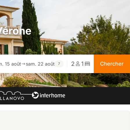
Vérone
2
1
Chercher
m. 15 août
sam. 22 août
7