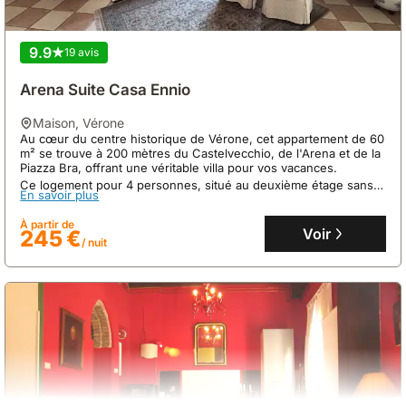
9.9
19 avis
Arena Suite Casa Ennio
maison
,
Vérone
Au cœur du centre historique de Vérone, cet appartement de 60
9.8
44 avis
m² se trouve à 200 mètres du Castelvecchio, de l'Arena et de la
Piazza Bra, offrant une véritable villa pour vos vacances.
Villa Lambranzi
Ce logement pour 4 personnes, situé au deuxième étage sans
En savoir plus
ascenseur, dispose d'une cuisine équipée, de la climatisation et
maison
,
Vérone
d'un accès internet, parfait pour une location maison vacances.
À huit minutes à pied des principaux monuments, églises et
À partir de
Voir
245 €
musées de Vérone, cette villa se trouve dans un quartier
/ nuit
résidentiel calme et verdoyant, directement adjacente à l'Adige.
Cette location de villa, nichée dans une villa Art Déco avec jardin
En savoir plus
et entrée privée, offre un hébergement sur deux niveaux pour
deux personnes, avec climatisation et connexion internet.
À partir de
Voir
145 €
/ nuit