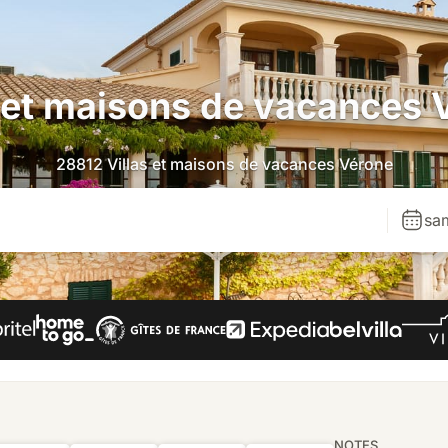
s et maisons de vacances 
28812 Villas et maisons de vacances Vérone
sa
NOTES