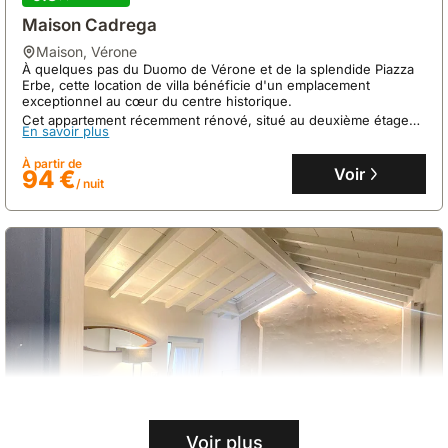
Maison Cadrega
maison
,
Vérone
À quelques pas du Duomo de Vérone et de la splendide Piazza
Erbe, cette location de villa bénéficie d'un emplacement
exceptionnel au cœur du centre historique.
Cet appartement récemment rénové, situé au deuxième étage
En savoir plus
d'un immeuble de trois unités, offre une capacité d'accueil de 4
personnes avec une cuisine équipée, la climatisation et une
À partir de
connexion WiFi fibre optique.
Voir
94 €
/ nuit
Voir plus