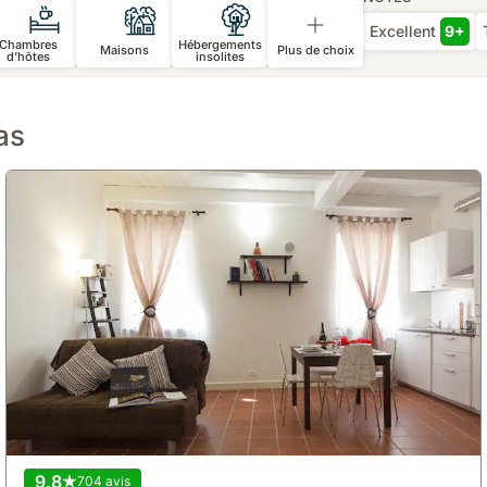
Excellent
9+
Chambres
Hébergements
Maisons
Plus de choix
d’hôtes
insolites
as
9.8
704 avis