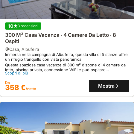
10
3 recensioni
300 M² Casa Vacanza ∙ 4 Camere Da Letto ∙ 8
Ospiti
casa
,
Albufeira
Immersa nella campagna di Albufeira, questa villa di 5 stanze offre
un rifugio tranquillo con vista panoramica.
Questa spaziosa casa vacanze di 300 m² dispone di 4 camere da
letto, piscina privata, connessione WiFi e può ospitare
Scopri di più
comodamente fino a 8 persone.
Da
Mostra
358 €
/notte