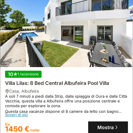
10
1 recensione
Villa Lilas: 8 Bed Central Albufeira Pool Villa
casa
,
Albufeira
A soli 7 minuti a piedi dalla Strip, dalla spiaggia di Oura e dalla Città
Vecchia, questa villa a Albufeira offre una posizione centrale e
comoda per esplorare la zona.
Questa casa vacanze dispone di 8 camere da letto con bagno
Scopri di più
privato, un'ampia zona giorno a pianta aperta, piscina privata,
vasca idromassaggio sul tetto e zona barbecue, ospitando fino a
Da
16 persone per vacanze di gruppo.
Mostra
1450 €
/notte