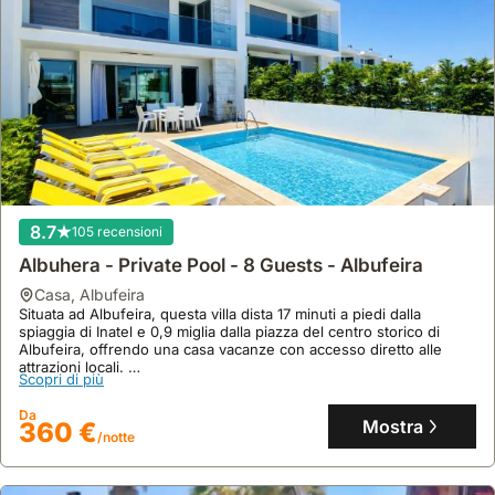
8.7
105 recensioni
Albuhera - Private Pool - 8 Guests - Albufeira
casa
,
Albufeira
Situata ad Albufeira, questa villa dista 17 minuti a piedi dalla
spiaggia di Inatel e 0,9 miglia dalla piazza del centro storico di
Albufeira, offrendo una casa vacanze con accesso diretto alle
attrazioni locali.
Scopri di più
Questa spaziosa proprietà di 125 mq, dotata di piscina privata con
vista mozzafiato, aria condizionata e WiFi gratuito, è perfetta per
Da
chi cerca comfort e relax.
Mostra
360 €
/notte