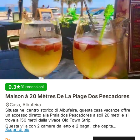
9.3
31 recensioni
Maison à 20 Mètres De La Plage Dos Pescadores
casa
,
Albufeira
Situata nel centro storico di Albufeira, questa casa vacanze offre
un accesso diretto alla Praia dos Pescadores a soli 20 metri e si
trova a 150 metri dalla vivace Old Town Strip.
Questa villa con 2 camere da letto e 2 bagni, che ospita
Scopri di più
comodamente fino a 6 persone, dispone di un giardino privato
con barbecue e parcheggio privato, rendendola una scelta
Da