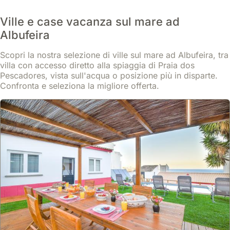
luglio
in
passi
villa
e
altre
dalle
Ville e case vacanza sul mare ad
è
agosto,
regioni
zone
situata
Albufeira
è
vinicole
più
vicino
consigliabile
del
animate,
Scopri la nostra selezione di ville sul mare ad Albufeira, tra
al
prenotare
Portogallo.
offrendo
villa con accesso diretto alla spiaggia di Praia dos
centro
con
Tuttavia,
un
Pescadores, vista sull'acqua o posizione più in disparte.
città
un
è
facile
Confronta e seleziona la migliore offerta.
o
anticipo
possibile
accesso
alla
di
organizzare
a
Marina,
sei
tour
ristoranti,
dove
mesi
enogastronomici
negozi
si
o
che
e
possono
anche
includono
alla
trovare
più.
degustazioni
Praia
ristoranti,
Per
di
dos
negozi
la
vini
Pescadores.
e
bassa
dell'Algarve
Altre
spiagge
o
e
ville
raggiungibili
media
prodotti
possono
a
stagione,
locali,
essere