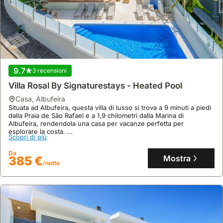
9.7
3 recensioni
Villa Rosal By Signaturestays - Heated Pool
casa
,
Albufeira
Situata ad Albufeira, questa villa di lusso si trova a 9 minuti a piedi
dalla Praia de São Rafael e a 1,9 chilometri dalla Marina di
Albufeira, rendendola una casa per vacanze perfetta per
esplorare la costa.
Scopri di più
Con 600 metri quadrati di superficie e 4 camere da letto, questa
proprietà può ospitare comodamente fino a 15 persone, offrendo
Da
una piscina privata, Wi-Fi gratuito e un'area spiaggia riservata.
Mostra
385 €
/notte