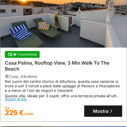
10
1 recensione
Casa Palma, Rooftop View, 3 Min Walk To The
Beach
casa
,
Albufeira
Nel cuore del centro storico di Albufeira, questa casa vacanze si
trova a soli 3 minuti a piedi dalle spiagge di Peneco e Pescadores
e a meno di 1 km da negozi e ristoranti.
Questa villa, ideale per 3 ospiti, offre una terrazza privata all'ultimo
Scopri di più
piano e un'autentica esperienza nel centro storico, sebbene
richieda di salire 3 rampe di scale.
Da
Mostra
225 €
/notte