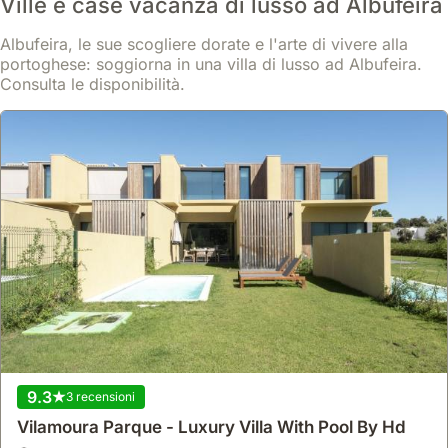
Ville e case vacanza di lusso ad Albufeira
Albufeira, le sue scogliere dorate e l'arte di vivere alla
portoghese: soggiorna in una villa di lusso ad Albufeira.
Consulta le disponibilità.
Nessuna recensione
Apartment Arrifes - Great Central Location !
casa
,
Albufeira
Situata nel cuore di Albufeira, questa casa vacanza offre un
accesso privilegiato a 300 metri dal centro e alle sue attrazioni.
9.3
3 recensioni
Questa villa dispone di aria condizionata, piscina e parcheggio,
ideale per famiglie che cercano comfort e servizi completi.
Vilamoura Parque - Luxury Villa With Pool By Hd
Scopri di più