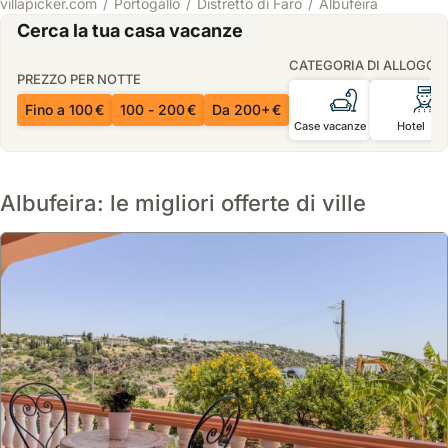
villapicker.com
Portogallo
Distretto di Faro
Albufeira
Cerca la tua casa vacanze
CATEGORIA DI ALLOGGI
PREZZO PER NOTTE
Fino a 100 €
100 - 200 €
Da 200+ €
Case vacanze
Hotel
Albufeira: le migliori offerte di ville