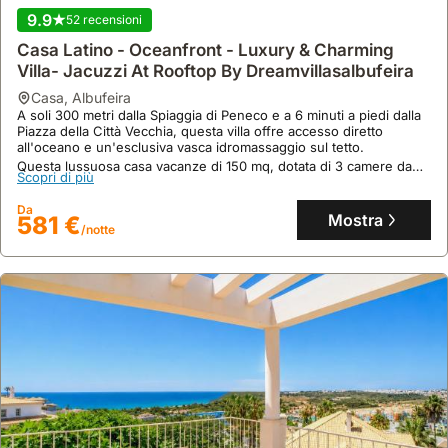
A soli 2 minuti a piedi dalla Spiaggia dei Pescatori e dalla Spiaggia
9.9
52 recensioni
di Peneco, questa casa vacanze si trova nel cuore del centro
storico di Albufeira, circondata da ristoranti e locali notturni.
Casa Latino - Oceanfront - Luxury & Charming
Questa moderna villa soppalcata offre un design contemporaneo,
Villa- Jacuzzi At Rooftop By Dreamvillasalbufeira
Scopri di più
una cucina completamente attrezzata, un letto king-size e un
divano letto, ospitando comodamente fino a 3 persone e un
casa
,
Albufeira
Da
piccolo cane.
Mostra
256 €
A soli 300 metri dalla Spiaggia di Peneco e a 6 minuti a piedi dalla
/notte
Piazza della Città Vecchia, questa villa offre accesso diretto
all'oceano e un'esclusiva vasca idromassaggio sul tetto.
Questa lussuosa casa vacanze di 150 mq, dotata di 3 camere da
Scopri di più
letto e 4 bagni, include una piscina privata, un giardino, aria
condizionata e connessione Wi-Fi gratuita, ideale per un
Da
soggiorno indimenticabile ad Albufeira.
Mostra
581 €
/notte