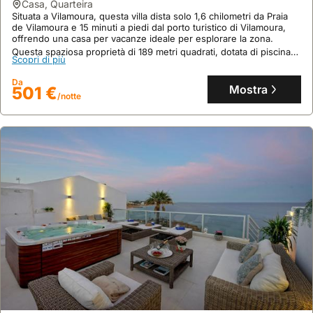
casa
,
Quarteira
Da
Mostra
977 €
Situata a Vilamoura, questa villa dista solo 1,6 chilometri da Praia
/notte
de Vilamoura e 15 minuti a piedi dal porto turistico di Vilamoura,
offrendo una casa per vacanze ideale per esplorare la zona.
Questa spaziosa proprietà di 189 metri quadrati, dotata di piscina
Scopri di più
privata, WiFi gratuito e parcheggio privato, può ospitare
comodamente fino a 15 persone.
Da
Mostra
501 €
/notte
10
2 recensioni
Casa Da Porta Da Praia- 1 Bedroom Castle Wall
Loft
casa
,
Albufeira