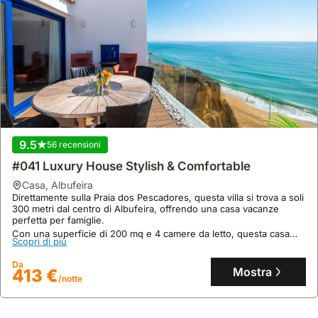
9.5
56 recensioni
#041 Luxury House Stylish & Comfortable
casa
,
Albufeira
Direttamente sulla Praia dos Pescadores, questa villa si trova a soli
300 metri dal centro di Albufeira, offrendo una casa vacanze
perfetta per famiglie.
Con una superficie di 200 mq e 4 camere da letto, questa casa
Scopri di più
vacanza dispone di aria condizionata, WiFi e una terrazza con vista
mare, oltre a una cucina completa di lavastoviglie e forno.
Da
Mostra
413 €
/notte