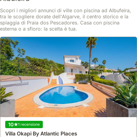
Albufeira e al campo da golf Salgados.
Questa casa vacanze per 7 persone vanta una piscina privata, un
Scopri i migliori annunci di ville con piscina ad Albufeira,
Scopri di più
ampio giardino con zona barbecue e Wi-Fi gratuito, ideale per
tra le scogliere dorate dell'Algarve, il centro storico e la
soggiorni rilassanti.
Da
spiaggia di Praia dos Pescadores. Casa con piscina
Mostra
220 €
/notte
esterna o a sfioro: la scelta è tua.
10
1 recensione
Nessuna recensione
Villa Okapi By Atlantic Places