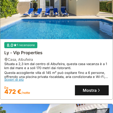
8.0
1 recensione
Ly - Vip Properties
casa
,
Albufeira
Situata a 2,3 km dal centro di Albufeira, questa casa vacanza è a 1
km dal mare e a soli 170 metri dai ristoranti.
Questa accogliente villa di 145 m² può ospitare fino a 6 persone,
offrendo una piscina privata riscaldata, aria condizionata e Wi-Fi,
Scopri di più
con comodo parcheggio disponibile.
Da
Mostra
472 €
/notte