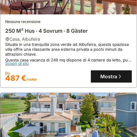
Nessuna recensione
250 M² Hus ∙ 4 Sovrum ∙ 8 Gäster
casa
,
Albufeira
Situata in una tranquilla zona verde ad Albufeira, questa spaziosa
villa offre una rilassante area esterna privata a pochi minuti da
attrazioni chiave.
Questa casa vacanza di 249 mq dispone di 4 camere da letto, può
Scopri di più
ospitare fino a 8 persone e vanta una cucina completamente
attrezzata, aria condizionata in ogni stanza e un giardino con
Da
barbecue.
Mostra
487 €
/notte