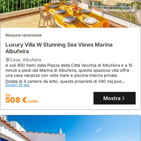
8.0
1 recensione
Santa Maria N By Check-in Portugal
chalet
,
Albufeira
Situata in un tranquillo complesso residenziale ad Albufeira,
questa villa si trova a pochi passi dal centro storico, dai ristoranti e
dalle spiagge di Peneco e dei Pescatori.
Nessuna recensione
Questa casa vacanze di 130 m² può ospitare fino a 6 persone,
Luxury Villa W Stunning Sea Views Marina
Scopri di più
offrendo una cucina indipendente completamente attrezzata, un
Albufeira
giardino, una terrazza e una piscina comune.
Da
Mostra
222 €
casa
,
Albufeira
/notte
A soli 800 metri dalla Piazza della Città Vecchia di Albufeira e a 15
minuti a piedi dal Marina di Albufeira, questa spaziosa villa offre
una casa vacanza con vista mare e piscina interna privata.
Dotata di 4 camere da letto, questa proprietà di 340 mq può
Scopri di più
ospitare fino a 15 persone, con accesso a un giardino, barbecue,
area pranzo esterna e un ristorante in loco per famiglie.
Da
Mostra
508 €
/notte