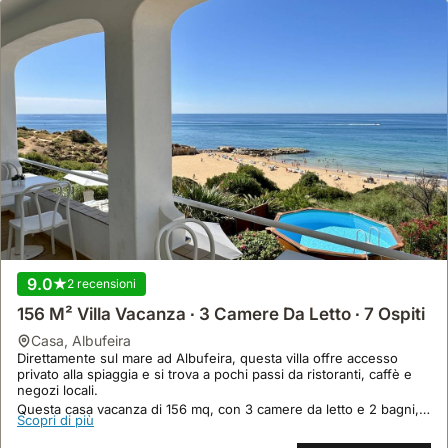
9.0
2 recensioni
156 M² Villa Vacanza ∙ 3 Camere Da Letto ∙ 7 Ospiti
casa
,
Albufeira
Direttamente sul mare ad Albufeira, questa villa offre accesso
privato alla spiaggia e si trova a pochi passi da ristoranti, caffè e
negozi locali.
Questa casa vacanza di 156 mq, con 3 camere da letto e 2 bagni,
Scopri di più
ospita comodamente fino a 7 persone, vanta una piscina privata,
aria condizionata e una terrazza con vista mare.