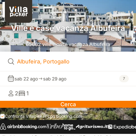
Ville e case vacanza Albufeira
65662 ville e case vacanza Albufeira
sab 22 ago
sab 29 ago
7
2
1
Cerca
Confronta Villapicker con booking.com