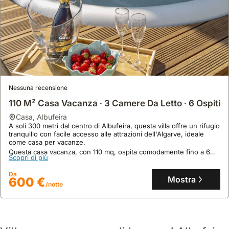
Nessuna recensione
110 M² Casa Vacanza ∙ 3 Camere Da Letto ∙ 6 Ospiti
Nessuna recensione
casa
,
Albufeira
Villa Palancar | Heated Pool, 2 Hot Tubs & Games
A soli 300 metri dal centro di Albufeira, questa villa offre un rifugio
Room
tranquillo con facile accesso alle attrazioni dell'Algarve, ideale
casa
,
Albufeira
come casa per vacanze.
A soli 300 metri dalla Marina di Albufeira e dalle spiagge, questa
Questa casa vacanza, con 110 mq, ospita comodamente fino a 6
Scopri di più
spaziosa villa offre una posizione privilegiata per esplorare la
persone offrendo aria condizionata, piscina e jacuzzi per un
costa, rendendo il noleggio auto superfluo per godere delle
soggiorno rilassante.
Da
attrazioni locali.
Mostra
600 €
Scopri di più
/notte
Questa casa vacanze, con 160 mq di superficie, dispone di 8
camere da letto per ospitare fino a 26 persone, e vanta una
Da
piscina riscaldata e due vasche idromassaggio (a costo aggiuntivo)
Mostra
989 €
/notte
per il massimo relax.