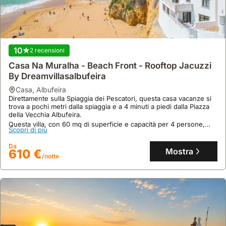
disposizione
tipiche.
offre
maggiore
flessibilità.
10
2 recensioni
Casa Na Muralha - Beach Front - Rooftop Jacuzzi
By Dreamvillasalbufeira
casa
,
Albufeira
Direttamente sulla Spiaggia dei Pescatori, questa casa vacanze si
trova a pochi metri dalla spiaggia e a 4 minuti a piedi dalla Piazza
della Vecchia Albufeira.
Questa villa, con 60 mq di superficie e capacità per 4 persone,
Scopri di più
offre aria condizionata, Wi-Fi, una vasca idromassaggio e accesso
diretto al mare.
Da
Mostra
610 €
/notte