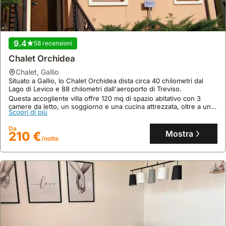
9.4
58 recensioni
Chalet Orchidea
chalet
,
Gallio
10
16 recensioni
Situato a Gallio, lo Chalet Orchidea dista circa 40 chilometri dal
Lago di Levico e 88 chilometri dall'aeroporto di Treviso.
Villa Tugurio. La Tua Casa Immersa Nel Verde
Questa accogliente villa offre 120 mq di spazio abitativo con 3
camere da letto, un soggiorno e una cucina attrezzata, oltre a un
casa
,
Zugliano
Scopri di più
giardino con camino esterno e una terrazza con vista sulle
Immersa nel verde a Grumolo Pedemonte, VILLA TUGURIO si trova
montagne.
a 26 chilometri dalla Stazione Centrale di Vicenza e a 27 chilometri
Da
da Fiera di Vicenza, con il Golf Club Vicenza a 29 chilometri.
Mostra
210 €
/notte
Questa spaziosa casa per vacanze di 250 mq offre 4 camere da
Scopri di più
letto, una cucina completamente attrezzata con lavastoviglie e
forno, e un patio per il relax all'aperto, ideale per famiglie amanti
Da
della tranquillità.
Mostra
419 €
/notte