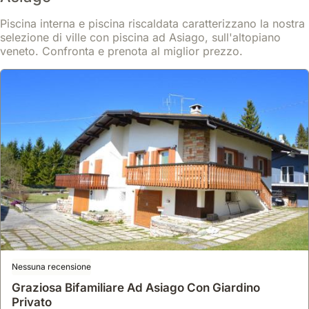
vacanze offre una vista panoramica rilassante su prati e boschi,
con facile accesso a sentieri per passeggiate, ciaspolate e
Piscina interna e piscina riscaldata caratterizzano la nostra
mountain bike tutto l'anno.
selezione di ville con piscina ad Asiago, sull'altopiano
Scopri di più
Questa villa, perfetta per ospitare fino a 5 persone, dispone di 2
veneto. Confronta e prenota al miglior prezzo.
camere da letto e 1 bagno distribuiti su due livelli, e si trova a
Da
pochi chilometri da piste da sci, piscina e campi da tennis,
Mostra
154 €
/notte
garantendo sia relax che attività sportive.
Nessuna recensione
Graziosa Bifamiliare Ad Asiago Con Giardino
Privato
Nessuna recensione