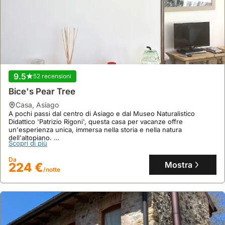
un
concentrano
mezzo
su
proprio
queste
o
eccellenze
noleggiare
locali.
un'auto
offre
9.5
52 recensioni
una
Bice's Pear Tree
maggiore
flessibilità.
casa
,
Asiago
A pochi passi dal centro di Asiago e dal Museo Naturalistico
Didattico 'Patrizio Rigoni', questa casa per vacanze offre
un'esperienza unica, immersa nella storia e nella natura
dell'altopiano.
Scopri di più
Con 140 mq e un'altezza generosa, la villa accoglie fino a 6 ospiti,
vantando una biblioteca-studio suggestiva, una terrazza su due
Da
lati e un parcheggio comodo, perfetta per famiglie e gruppi che
Mostra
224 €
/notte
cercano una villa accogliente.