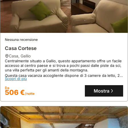
Nessuna recensione
Casa Cortese
casa
,
Gallio
Centralmente situato a Gallio, questo appartamento offre un facile
accesso al centro paese e si trova a pochi passi dalle piste da sci,
una villa perfetta per gli amanti della montagna.
Questa casa vacanza accogliente dispone di 3 camere da letto, 2
Scopri di più
bagni, una cucina completamente attrezzata e un giardino,
ospitando comodamente fino a 6 persone.
Da
Mostra
506 €
/notte