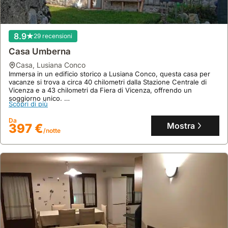
8.9
29 recensioni
Casa Umberna
casa
,
Lusiana Conco
Immersa in un edificio storico a Lusiana Conco, questa casa per
vacanze si trova a circa 40 chilometri dalla Stazione Centrale di
Vicenza e a 43 chilometri da Fiera di Vicenza, offrendo un
soggiorno unico.
Scopri di più
Questa spaziosa villa di 110 mq può ospitare fino a 15 persone, con
3 camere da letto, 2 bagni, una cucina attrezzata e una terrazza
Da
panoramica con vista sulle montagne, ideale per godersi la
Mostra
397 €
/notte
tranquillità.