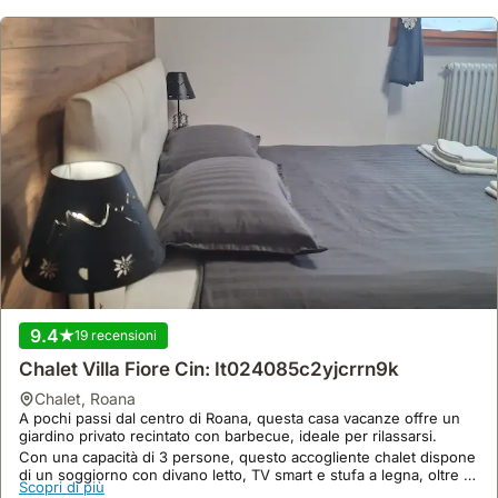
9.4
19 recensioni
Chalet Villa Fiore Cin: It024085c2yjcrrn9k
chalet
,
Roana
A pochi passi dal centro di Roana, questa casa vacanze offre un
giardino privato recintato con barbecue, ideale per rilassarsi.
Con una capacità di 3 persone, questo accogliente chalet dispone
di un soggiorno con divano letto, TV smart e stufa a legna, oltre a
Scopri di più
un parcheggio privato.