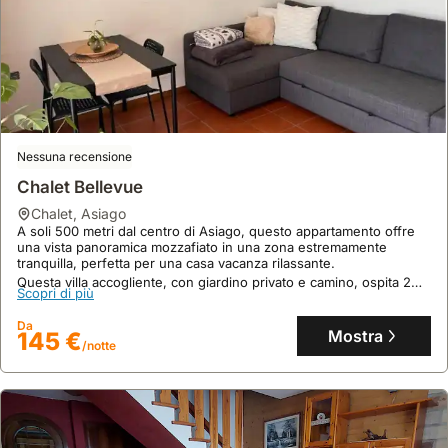
Nessuna recensione
Chalet Bellevue
chalet
,
Asiago
8.0
1 recensione
A soli 500 metri dal centro di Asiago, questo appartamento offre
una vista panoramica mozzafiato in una zona estremamente
Chalet In Altopiano
tranquilla, perfetta per una casa vacanza rilassante.
Questa villa accogliente, con giardino privato e camino, ospita 2
chalet
,
Gallio
Scopri di più
persone e dispone di lavatrice e connessione internet, con la
A soli 300 metri dal centro di Gallio, questo accogliente
possibilità di portare animali domestici.
appartamento offre una tranquilla ambientazione sull'Altopiano dei
Da
Sette Comuni, con viste panoramiche mozzafiato.
Mostra
145 €
/notte
Questa villa, perfetta per 4 ospiti, dispone di 2 camere da letto, 2
Scopri di più
bagni, un soggiorno con camino e ampie terrazze, ideale per
esplorare sentieri escursionistici e piste ciclabili.
Da
Mostra
148 €
/notte