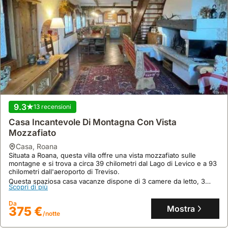
9.3
13 recensioni
Casa Incantevole Di Montagna Con Vista
Mozzafiato
casa
,
Roana
Situata a Roana, questa villa offre una vista mozzafiato sulle
montagne e si trova a circa 39 chilometri dal Lago di Levico e a 93
chilometri dall'aeroporto di Treviso.
Questa spaziosa casa vacanze dispone di 3 camere da letto, 3
Scopri di più
bagni, una cucina attrezzata e una terrazza, ideale per ospitare
fino a 11 persone in un ambiente accogliente con camino.
Da
Mostra
375 €
/notte