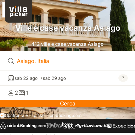
Ville e case vacanza Asiago
412 ville e case vacanza Asiago
sab 22 ago
sab 29 ago
7
2
1
Cerca
Confronta Villapicker con booking.com