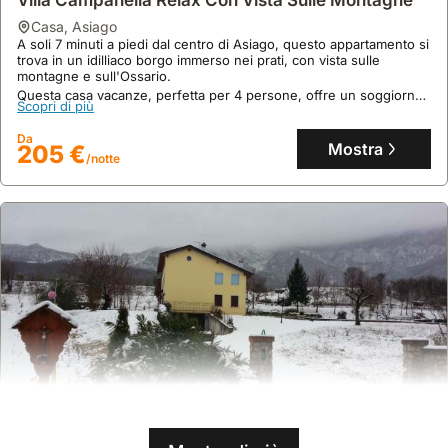
Villa Campanella Relax Con Vista Sulle Montagne
casa
,
Asiago
A soli 7 minuti a piedi dal centro di Asiago, questo appartamento si
trova in un idilliaco borgo immerso nei prati, con vista sulle
montagne e sull'Ossario.
Questa casa vacanze, perfetta per 4 persone, offre un soggiorno
Scopri di più
con divano letto e camino, una cucina attrezzata e una spaziosa
terrazza.
Da
Mostra
205 €
/notte