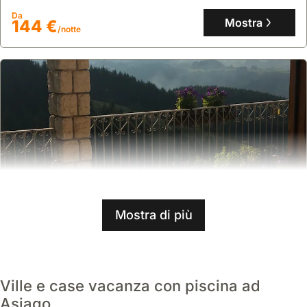
Da
Mostra
144 €
/notte
Mostra di più
Nessuna recensione
Casa Accogliente E Panoramica
Ville e case vacanza con piscina ad
casa
,
Roana
Asiago
Immersa nel verde vicino a Roana, questa accogliente casa