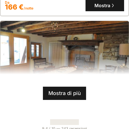
bagno, una cucina attrezzata, un camino, una terrazza panoramica
Da
con barbecue e la vicinanza a numerose attività all'aperto tutto
Mostra
166 €
/notte
l'anno, perfetta per 4 ospiti.
Mostra di più
9.2
7 recensioni
Casadelsale
casa
,
Lusiana Conco
A circa 37 chilometri dalla Stazione di Vicenza e 42 chilometri da
9.4
/ 10 —
243
recensioni