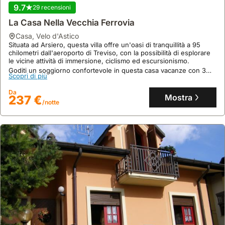
9.7
29 recensioni
La Casa Nella Vecchia Ferrovia
9.2
77 recensioni
casa
,
Velo d'Astico
Situata ad Arsiero, questa villa offre un'oasi di tranquillità a 95
Graziosa Bifamiliare Ad Asiago Con Giardino
chilometri dall'aeroporto di Treviso, con la possibilità di esplorare
Privato
le vicine attività di immersione, ciclismo ed escursionismo.
Goditi un soggiorno confortevole in questa casa vacanze con 3
casa
,
Asiago
Scopri di più
camere da letto, dotata di cucina attrezzata, 2 bagni, terrazza
A 38 chilometri da Lago di Levico, questa casa vacanze a Asiago
panoramica, giardino e barbecue per momenti indimenticabili
offre un rifugio tranquillo con giardino privato.
Da
all'aperto.
Mostra
237 €
Questa villa dispone di due camere da letto e due bagni, una
/notte
cucina attrezzata e un soggiorno con TV a schermo piatto, ideale
Scopri di più
per famiglie, con parcheggio privato gratuito e WiFi.
Da
Mostra
256 €
/notte