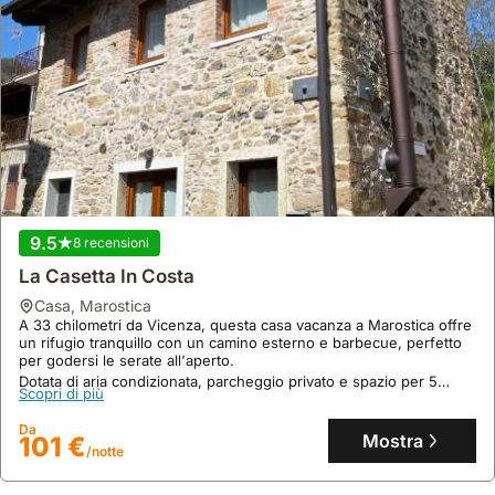
9.5
8 recensioni
La Casetta In Costa
casa
,
Marostica
A 33 chilometri da Vicenza, questa casa vacanza a Marostica offre
un rifugio tranquillo con un camino esterno e barbecue, perfetto
per godersi le serate all'aperto.
Dotata di aria condizionata, parcheggio privato e spazio per 5
Scopri di più
persone, questa villa di 95 mq è completa di cucina attrezzata e
zona giorno accogliente.
Da
Mostra
101 €
/notte