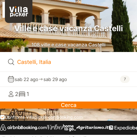
Ville e case vacanza Castelli
108 ville e case vacanza Castelli
sab 22 ago
sab 29 ago
7
2
1
Cerca
Confronta Villapicker con booking.com