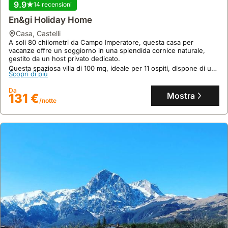
9.9
aree
14 recensioni
prenotazione
legati
più
può
alla
En&gi Holiday Home
remote,
essere
tradizione
casa
,
Castelli
avere
effettuata
abruzzese.
A soli 80 chilometri da Campo Imperatore, questa casa per
un'automobile
vacanze offre un soggiorno in una splendida cornice naturale,
con
È
gestito da un host privato dedicato.
è
un
possibile
Questa spaziosa villa di 100 mq, ideale per 11 ospiti, dispone di una
fortemente
preavviso
organizzare
Scopri di più
cucina attrezzata con lavastoviglie e forno, un balcone con vista
consigliato
minore.
tour
montagne e Wi-Fi gratuito.
Da
per
Mostra
131 €
enogastronomici
/notte
godere
per
appieno
scoprire
della
i
bellezza
sapori
del
locali,
territorio
spesso
circostante.
con
prenotazione
anticipata.