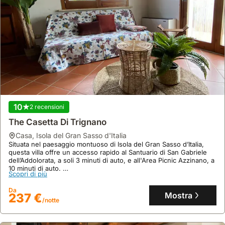
10
2 recensioni
The Casetta Di Trignano
casa
,
Isola del Gran Sasso d'Italia
Situata nel paesaggio montuoso di Isola del Gran Sasso d’Italia,
questa villa offre un accesso rapido al Santuario di San Gabriele
dell’Addolorata, a soli 3 minuti di auto, e all'Area Picnic Azzinano, a
10 minuti di auto.
Scopri di più
Questa casa vacanza, ideale per 7 ospiti, dispone di 2 camere da
letto, 3 bagni, aria condizionata, Wi-Fi gratuito, una terrazza
Da
panoramica con giardino arredato e barbecue per godere appieno
Mostra
237 €
/notte
del contesto rurale.