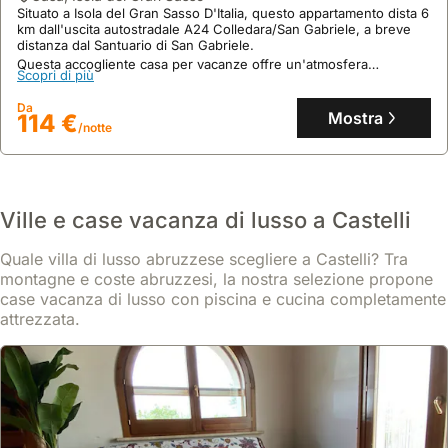
Casa Vacanze En&gi
Situato a Isola del Gran Sasso D'Italia, questo appartamento dista 6
km dall'uscita autostradale A24 Colledara/San Gabriele, a breve
casa
,
Castelli
distanza dal Santuario di San Gabriele.
Situato in un quartiere tranquillo di Castelli, questo appartamento
Questa accogliente casa per vacanze offre un'atmosfera
offre un rifugio sereno, a pochi passi dai rinomati laboratori di
Scopri di più
rilassante, una piscina, una jacuzzi e un centro fitness, perfetta
ceramica artigianale.
per ospitare fino a 4 persone.
Questa casa vacanza, perfetta per sei ospiti, dispone di due
Da
Scopri di più
Mostra
camere da letto, un accogliente soggiorno con camino e un
114 €
/notte
giardino privato, garantendo un soggiorno rilassante.
Da
Mostra
122 €
/notte
Ville e case vacanza di lusso a Castelli
Quale villa di lusso abruzzese scegliere a Castelli? Tra
montagne e coste abruzzesi, la nostra selezione propone
case vacanza di lusso con piscina e cucina completamente
attrezzata.