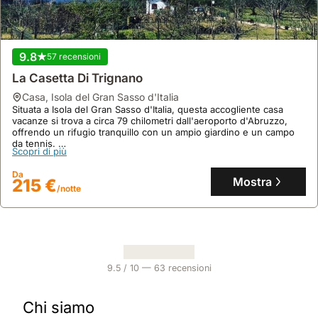
9.8
57 recensioni
La Casetta Di Trignano
casa
,
Isola del Gran Sasso d'Italia
Situata a Isola del Gran Sasso d'Italia, questa accogliente casa
vacanze si trova a circa 79 chilometri dall'aeroporto d'Abruzzo,
offrendo un rifugio tranquillo con un ampio giardino e un campo
da tennis.
Scopri di più
Questa villa di 115 metri quadrati dispone di 2 camere da letto, 3
bagni, una cucina completamente attrezzata con frigorifero e
Da
congelatore, e connessione Wi-Fi gratuita, perfetta per famiglie e
Mostra
215 €
/notte
amanti degli animali.
9.5
/ 10 —
63
recensioni
Chi siamo