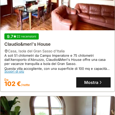
9.7
22 recensioni
Claudio&meri's House
casa
,
Isola del Gran Sasso d'Italia
A soli 51 chilometri da Campo Imperatore e 75 chilometri
dall'Aeroporto d'Abruzzo, Claudio&Meri's House offre una casa
per vacanze tranquilla a Isola del Gran Sasso.
Questa villa accogliente, con una superficie di 100 mq e capacità
Scopri di più
per 7 persone, dispone di 2 camere da letto, 2 bagni, aria
condizionata, cucina attrezzata, terrazza, balcone e jacuzzi,
Da
rendendola una scelta eccellente per famiglie.
Mostra
102 €
/notte