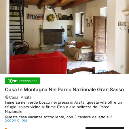
10
1 recensione
Casa In Montagna Nel Parco Nazionale Gran Sasso
casa
,
Arsita
Immersa nel verde bosco nei pressi di Arsita, questa villa offre un
rifugio isolato vicino al fiume Fino e alle bellezze del Parco
Nazionale.
Questa casa vacanze accogliente, con 3 camere da letto e 2
Scopri di più
bagni, ospita comodamente fino a 6 persone, perfetta per attività
all'aria aperta e soggiorni rigeneranti.