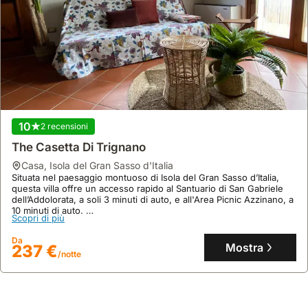
10
2 recensioni
The Casetta Di Trignano
casa
,
Isola del Gran Sasso d'Italia
Situata nel paesaggio montuoso di Isola del Gran Sasso d’Italia,
questa villa offre un accesso rapido al Santuario di San Gabriele
dell’Addolorata, a soli 3 minuti di auto, e all'Area Picnic Azzinano, a
10 minuti di auto.
Scopri di più
Questa casa vacanza, ideale per 7 ospiti, dispone di 2 camere da
letto, 3 bagni, aria condizionata, Wi-Fi gratuito, una terrazza
Da
panoramica con giardino arredato e barbecue per godere appieno
Mostra
237 €
/notte
del contesto rurale.