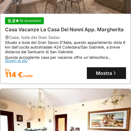
9.8
18 recensioni
Casa Vacanze La Casa Dei Nonni App. Margherita
casa
,
Isola del Gran Sasso
Situato a Isola del Gran Sasso D'Italia, questo appartamento dista 6
km dall'uscita autostradale A24 Colledara/San Gabriele, a breve
distanza dal Santuario di San Gabriele.
Questa accogliente casa per vacanze offre un'atmosfera
Scopri di più
rilassante, una piscina, una jacuzzi e un centro fitness, perfetta
per ospitare fino a 4 persone.
Da
Mostra
114 €
/notte