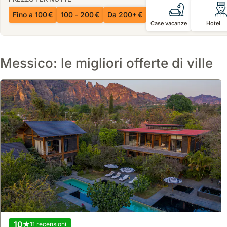
Fino a 100 €
100 - 200 €
Da 200+ €
Case vacanze
Hotel
Messico: le migliori offerte di ville
10
11 recensioni