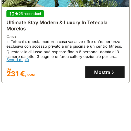
10
25 recensioni
Ultimate Stay Modern & Luxury In Tetecala
Morelos
casa
In Tetecala, questa moderna casa vacanze offre un'esperienza
10
esclusiva con accesso privato a una piscina e un centro fitness.
3 recensioni
Questa villa di lusso può ospitare fino a 8 persone, dotata di 3
camere da letto, 3 bagni e un'area cattery opzionale per un
Hermosa Y Elegante Suite En El Bosque
Scopri di più
soggiorno unico.
Da
baita
Mostra
231 €
Immersa nella natura incontaminata tra pini, questa elegante
/notte
suite si trova a soli 3 minuti dalla strada principale,
strategicamente posizionata vicino a Valle de Bravo e Avándaro,
offrendo un rifugio appartato con un giardino di 400m².
Scopri di più
Questa villa accogliente, ideale per 3 ospiti, dispone di una
cucina attrezzata, jacuzzi, terrazza con braciere e ping pong, a
Da
soli 5 minuti dalla riserva naturale di Monte Alto e 20 minuti dal
Mostra
181 €
/notte
lago di Valle de Bravo.