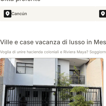
Mostra
502 €
/notte
una casa vacanze perfetta per gruppi numerosi.
Cancún
Ville e case vacanza di lusso in Me
Voglia di unire hacienda coloniali e Riviera Maya? Soggiorna 