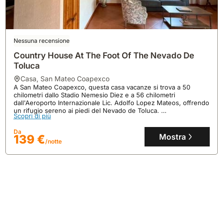
Nessuna recensione
Country House At The Foot Of The Nevado De
Toluca
casa
,
San Mateo Coapexco
A San Mateo Coapexco, questa casa vacanze si trova a 50
chilometri dallo Stadio Nemesio Diez e a 56 chilometri
dall'Aeroporto Internazionale Lic. Adolfo Lopez Mateos, offrendo
un rifugio sereno ai piedi del Nevado de Toluca.
Scopri di più
Questa spaziosa villa, ideale per 15 ospiti, vanta una cucina
attrezzata, Wi-Fi gratuito, parcheggio privato e un'ampia terrazza
Da
con vista sulle montagne, perfetta per godersi la tranquillità della
Mostra
139 €
/notte
campagna.