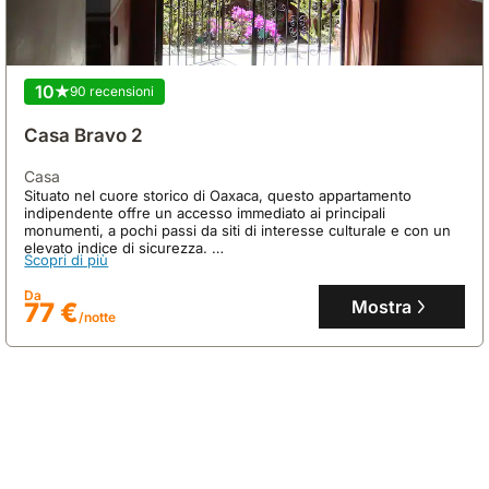
10
90 recensioni
Casa Bravo 2
casa
Situato nel cuore storico di Oaxaca, questo appartamento
indipendente offre un accesso immediato ai principali
monumenti, a pochi passi da siti di interesse culturale e con un
elevato indice di sicurezza.
Scopri di più
Questa accogliente casa vacanze, ideale per 4 ospiti, dispone di
2 camere da letto, 1 bagno e una cucina attrezzata con
Da
frigorifero, offrendo un'esperienza autentica nel patrimonio
Mostra
77 €
/notte
coloniale della città.