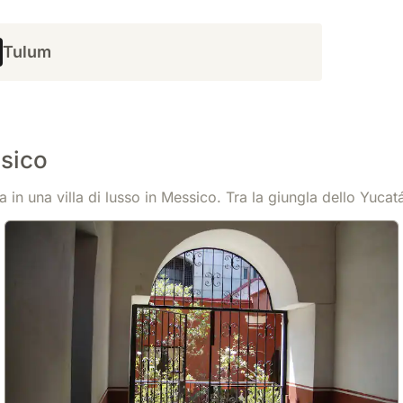
Mostra
141 €
/notte
Tulum
ssico
in una villa di lusso in Messico. Tra la giungla dello Yucatán