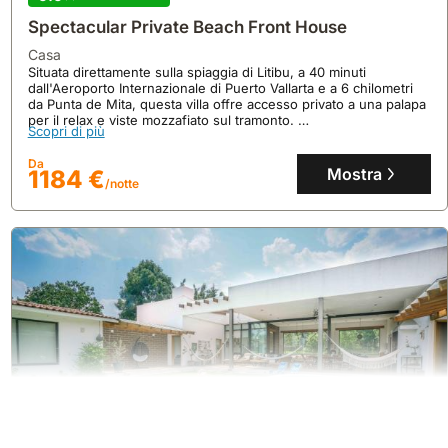
Spectacular Private Beach Front House
casa
Situata direttamente sulla spiaggia di Litibu, a 40 minuti
dall'Aeroporto Internazionale di Puerto Vallarta e a 6 chilometri
da Punta de Mita, questa villa offre accesso privato a una palapa
per il relax e viste mozzafiato sul tramonto.
Scopri di più
Questa lussuosa casa vacanze, con 5 camere da letto e 6 bagni,
può ospitare fino a 12 persone e dispone di una piscina a sfioro,
Da
una sala giochi e la vicinanza a rinomate spiagge e campi da golf.
Mostra
1184 €
/notte