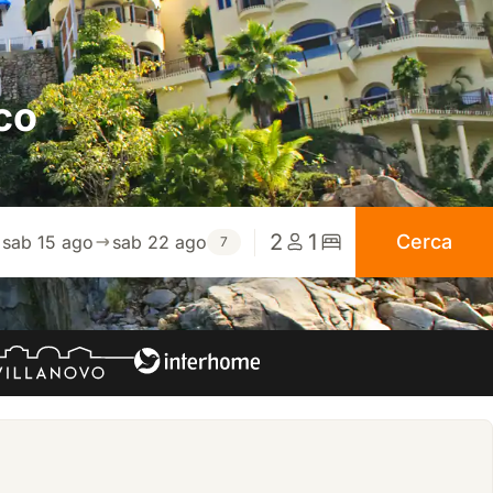
co
2
1
Cerca
sab 15 ago
sab 22 ago
7