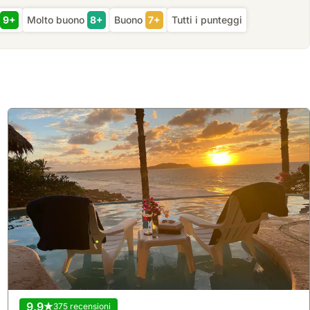
9+
Molto buono
8+
Buono
7+
Tutti i punteggi
9.9
375 recensioni