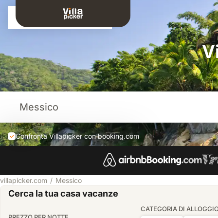
Connessione
V
Confronta Villapicker con booking.com
villapicker.com
Messico
Cerca la tua casa vacanze
CATEGORIA DI ALLOGGI
PREZZO PER NOTTE