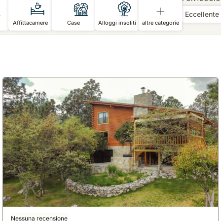
Eccellente
Affittacamere
Case
Alloggi insoliti
altre categorie
Nessuna recensione