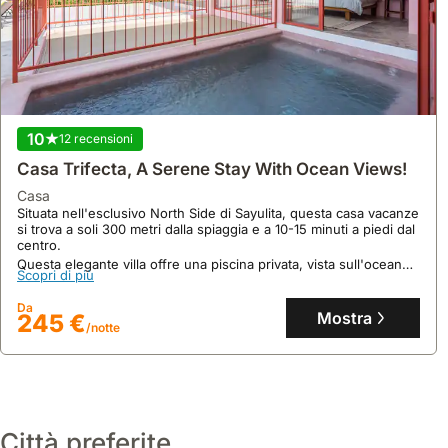
10
12 recensioni
Casa Trifecta, A Serene Stay With Ocean Views!
casa
Situata nell'esclusivo North Side di Sayulita, questa casa vacanze
si trova a soli 300 metri dalla spiaggia e a 10-15 minuti a piedi dal
centro.
10
76 recensioni
Questa elegante villa offre una piscina privata, vista sull'oceano
Scopri di più
e un'area living open-space che si apre su un patio spazioso,
Casa Cortázar | Private Luxury Estate | Staffed
ideale per ospitare fino a 3 persone.
Da
Mostra
245 €
/notte
casa
Nel cuore del Centro Histórico di Mazatlán, questa storica
residenza si trova a un solo isolato dalla spiaggia di Olas Altas e
a pochi passi da Plaza Machado, offrendo un'esperienza
autentica di casa messicana.
Scopri di più
Questa esclusiva villa di oltre 650 mq, ideale per ospitare fino a
18 persone, vanta un cortile centrale con piscina, un centro
Città preferite
Da
fitness e accesso al tetto con vista sulla città, rappresentando