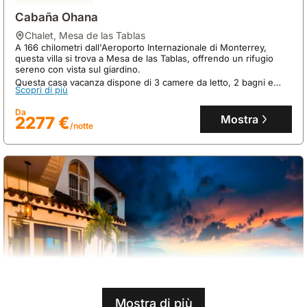
Cabaña Ohana
chalet
,
Mesa de las Tablas
A 166 chilometri dall'Aeroporto Internazionale di Monterrey,
questa villa si trova a Mesa de las Tablas, offrendo un rifugio
sereno con vista sul giardino.
Questa casa vacanza dispone di 3 camere da letto, 2 bagni e
Scopri di più
può ospitare fino a 19 persone, con una cucina completamente
attrezzata e una spaziosa terrazza per godersi l'esterno.
Da
Mostra
2277 €
/notte
Mostra di più