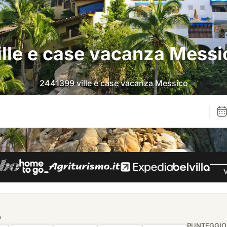
ille e case vacanza Messi
2441399 ville e case vacanza Messico
O
PUNTEGGIO