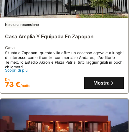
Nessuna recensione
Casa Amplia Y Equipada En Zapopan
casa
Situata a Zapopan, questa villa offre un accesso agevole a luoghi
di interesse come il centro commerciale Andares, l'Auditorio
Telmex, lo Estadio Akron e Plaza Patria, tutti raggiungibili in pochi
chilometri.
Scopri di più
Questa casa vacanza dispone di 3 camere da letto, 2 bagni e
mezzo, una cucina attrezzata e un giardino, ospitando
Da
comodamente fino a 6 persone per un soggiorno rilassante.
Mostra
73 €
/notte