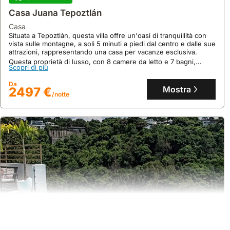
Casa Juana Tepoztlán
casa
Situata a Tepoztlán, questa villa offre un'oasi di tranquillità con
vista sulle montagne, a soli 5 minuti a piedi dal centro e dalle sue
attrazioni, rappresentando una casa per vacanze esclusiva.
Questa proprietà di lusso, con 8 camere da letto e 7 bagni,
Scopri di più
ospita comodamente fino a 16 persone, offrendo una piscina,
jacuzzi, sauna, campo da pickleball e la possibilità di esperienze
Da
culinarie private.
Mostra
2497 €
/notte