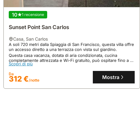
10
1 recensione
Sunset Point San Carlos
casa
,
San Carlos
A soli 720 metri dalla Spiaggia di San Francisco, questa villa offre
un accesso diretto a una terrazza con vista sul giardino.
Nessuna recensione
Questa casa vacanza, dotata di aria condizionata, cucina
Cabaña Roble Boutique En Avándaro, Valle De
completamente attrezzata e Wi-Fi gratuito, può ospitare fino a 19
Scopri di più
Bravo
persone e dispone di parcheggio privato.
casa
,
Valle de Bravo
Da
Mostra
312 €
Ad Avándaro, questa casa vacanze si trova a 8 chilometri dalle
/notte
Cascate Velo de Novia e a 83 chilometri dall'Aeroporto
Internazionale Lic. Adolfo López Mateos.
Questa villa accogliente, con jacuzzi e terrazza con vista sulle
Scopri di più
montagne, può ospitare fino a 9 persone, offrendo
un'esperienza rilassante.
Da
Mostra
236 €
/notte