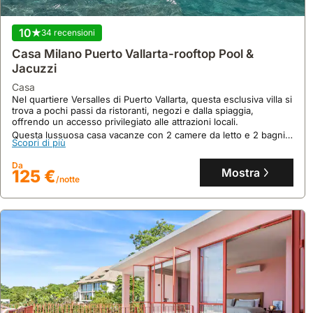
10
34 recensioni
Casa Milano Puerto Vallarta-rooftop Pool &
Jacuzzi
casa
Nel quartiere Versalles di Puerto Vallarta, questa esclusiva villa si
10
trova a pochi passi da ristoranti, negozi e dalla spiaggia,
9 recensioni
offrendo un accesso privilegiato alle attrazioni locali.
Questa lussuosa casa vacanze con 2 camere da letto e 2 bagni
Casa De Los Arcos
Scopri di più
può ospitare fino a 4 persone, vanta una splendida piscina sul
tetto con vista panoramica sulla Baia di Banderas e una cucina
casa
Da
completamente attrezzata.
Mostra
125 €
Nel quartiere tranquillo di Le Pêcheur, questa casa per vacanze
/notte
offre un rifugio sereno, a pochi passi da attrazioni locali,
garantendo un soggiorno indisturbato.
Questa accogliente villa, perfetta per 6 ospiti con 2 camere da
Scopri di più
letto e 1 bagno, dispone di cucina attrezzata con frigorifero,
congelatore e microonde, e promette un'esperienza di "casa
Da
lontano da casa".
Mostra
129 €
/notte