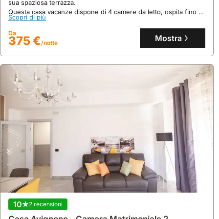
sua spaziosa terrazza.
Questa casa vacanze dispone di 4 camere da letto, ospita fino a
Scopri di più
17 persone e vanta una piscina, un campo da tennis e aree gioco
per bambini, ideali per una vacanza in famiglia.
Da
Mostra
375 €
/notte
10
2 recensioni
Casa Avignone - Camera Matrimoniale 2