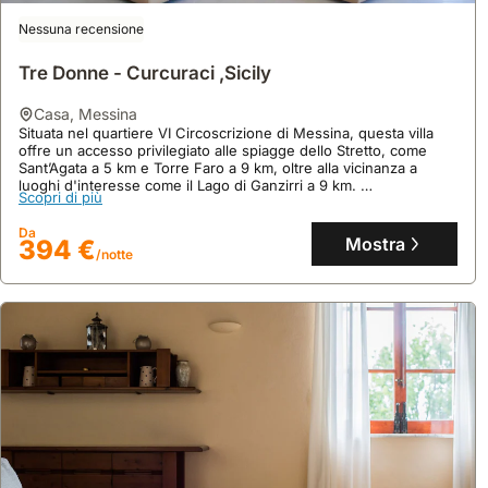
Nessuna recensione
Tre Donne - Curcuraci ,Sicily
casa
,
Messina
Situata nel quartiere VI Circoscrizione di Messina, questa villa
offre un accesso privilegiato alle spiagge dello Stretto, come
Sant’Agata a 5 km e Torre Faro a 9 km, oltre alla vicinanza a
Nessuna recensione
luoghi d'interesse come il Lago di Ganzirri a 9 km.
Scopri di più
Casa Stretto Di Messina
Questa casa vacanza di 70 mq con 2 camere da letto e 2 bagni
può ospitare 4 persone, vanta una piscina privata (9x5.5m)
Da
casa
,
Messina
aperta da aprile a novembre, connessione Wi-Fi, parcheggio e
Mostra
394 €
/notte
Centralmente situato a Messina, questo appartamento
una veranda per cene all'aperto.
recentemente ristrutturato offre un accesso comodo a 300 metri
da Piazza del Duomo e dal centro storico, rappresentando
un'ottima base per esplorare la città.
Scopri di più
Questa casa per vacanze, che può ospitare fino a 5 persone,
dispone di 2 camere da letto, 2 bagni e una cucina moderna
Da
completamente attrezzata, garantendo un soggiorno
Mostra
153 €
/notte
confortevole e funzionale.