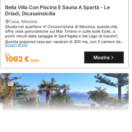
Bella Villa Con Piscina E Sauna A Spartà - Le
Driadi, Dicasainsicilia
casa
,
Messina
Situata nel quartiere VI Circoscrizione di Messina, questa villa
offre viste panoramiche sul Mar Tirreno e sulle Isole Eolie, a
pochi minuti dalla spiaggia di Sant'Agata e dal Lago di Ganzirri.
Questa spaziosa casa per vacanze di 300 mq, con 5 camere da
Scopri di più
letto e 4 bagni, dispone di aria condizionata, Wi-Fi, una piscina
salata di 5x15 metri con solarium e sauna, e un ampio giardino
Da
mediterraneo con barbecue, ideale per ospitare fino a 10
Mostra
1002 €
persone.
/notte