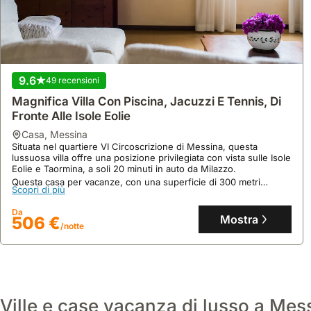
9.6
49 recensioni
Magnifica Villa Con Piscina, Jacuzzi E Tennis, Di
Fronte Alle Isole Eolie
casa
,
Messina
Situata nel quartiere VI Circoscrizione di Messina, questa
lussuosa villa offre una posizione privilegiata con vista sulle Isole
10
7 recensioni
Eolie e Taormina, a soli 20 minuti in auto da Milazzo.
Casa Sindaro House
Questa casa per vacanze, con una superficie di 300 metri
Scopri di più
quadrati, può ospitare fino a 15 persone in 6 camere da letto e
casa
,
Messina
dispone di piscina, jacuzzi, campo da tennis privato e
Da
A Rodia, a pochi minuti dalla spiaggia e dalle dune di sabbia di
connessione internet.
Mostra
506 €
Santo Saba, questa casa vacanza offre un'ottima base per
/notte
esplorare Milazzo e Taormina grazie all'immediata vicinanza
all'autostrada.
Scopri di più
Questa accogliente villa, con aria condizionata e connessione
internet, dispone di una cucina attrezzata con frigorifero e può
Da
ospitare fino a 3 persone, con la possibilità di richiedere una
Mostra
91 €
/notte
culla e un posto auto privato.
Ville e case vacanza di lusso a Mes