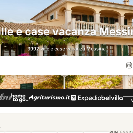
ille e case vacanza Messi
3992 ville e case vacanza Messina
O
PUNTEGGIO