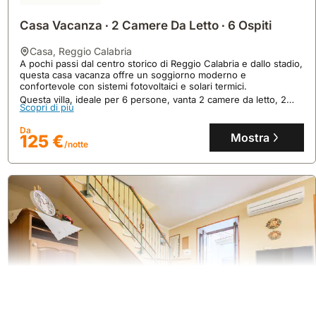
Casa Vacanza ∙ 2 Camere Da Letto ∙ 6 Ospiti
casa
,
Reggio Calabria
A pochi passi dal centro storico di Reggio Calabria e dallo stadio,
questa casa vacanza offre un soggiorno moderno e
confortevole con sistemi fotovoltaici e solari termici.
Questa villa, ideale per 6 persone, vanta 2 camere da letto, 2
Scopri di più
bagni, aria condizionata, riscaldamento a pavimento e una cucina
completamente attrezzata.
Da
Mostra
125 €
/notte