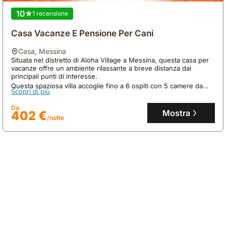
10
1 recensione
Casa Vacanze E Pensione Per Cani
casa
,
Messina
Situata nel distretto di Aloha Village a Messina, questa casa per
vacanze offre un ambiente rilassante a breve distanza dai
principali punti di interesse.
9.5
14 recensioni
Questa spaziosa villa accoglie fino a 6 ospiti con 5 camere da
Scopri di più
letto, 3 bagni, cucina completa e un'esclusiva piscina, perfetta
Alba Sullo Stretto
per eventi speciali e vacanze tranquille.
Da
casa
,
Messina
Mostra
402 €
Direttamente sul lungomare di Alba sullo Stretto, questa
/notte
esclusiva villa offre accesso privato alla spiaggia e viste
mozzafiato sul mare, a soli 2 km da Mortelle Beach.
Questa spaziosa casa vacanze di 330 mq dispone di 5 camere
Scopri di più
da letto, 2 soggiorni, una piscina a sfioro, una sauna e
parcheggio privato gratuito.
Da
Mostra
681 €
/notte