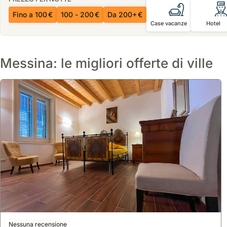
Fino a 100 €
100 - 200 €
Da 200+ €
Case vacanze
Hotel
Messina: le migliori offerte di ville
Nessuna recensione