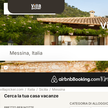
Connessione
V
Confronta Villapicker con booking.com
villapicker.com
Italia
Sicilia
Messina
Cerca la tua casa vacanze
CATEGORIA DI ALLOGGI
PREZZO PER NOTTE