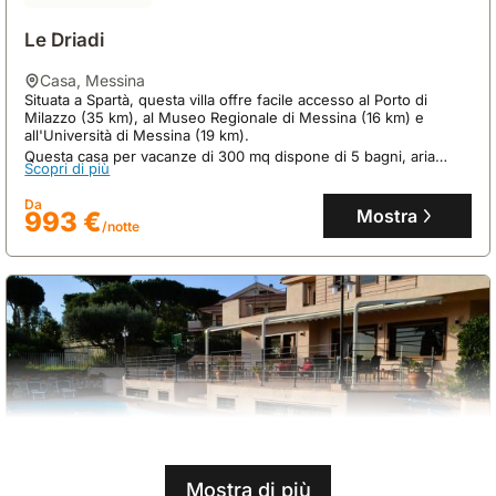
Le Driadi
casa
,
Messina
Situata a Spartà, questa villa offre facile accesso al Porto di
Milazzo (35 km), al Museo Regionale di Messina (16 km) e
all'Università di Messina (19 km).
Questa casa per vacanze di 300 mq dispone di 5 bagni, aria
Scopri di più
condizionata, Wi-Fi, piscina privata, terrazza e parcheggio
gratuito, accogliendo fino a 19 ospiti per un soggiorno
Da
confortevole.
Mostra
993 €
/notte
Mostra di più