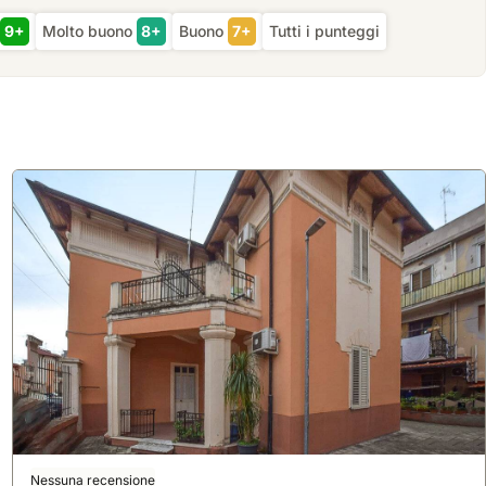
9+
Molto buono
8+
Buono
7+
Tutti i punteggi
Nessuna recensione