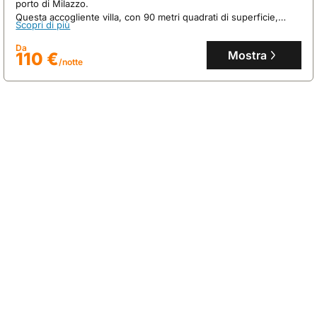
porto di Milazzo.
Questa accogliente villa, con 90 metri quadrati di superficie,
Scopri di più
ospita fino a 9 persone offrendo aria condizionata, Wi-Fi gratuito
e una cucina completamente attrezzata.
Da
Mostra
110 €
/notte