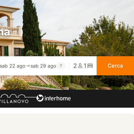
na
2
1
Cerca
sab 22 ago
sab 29 ago
7