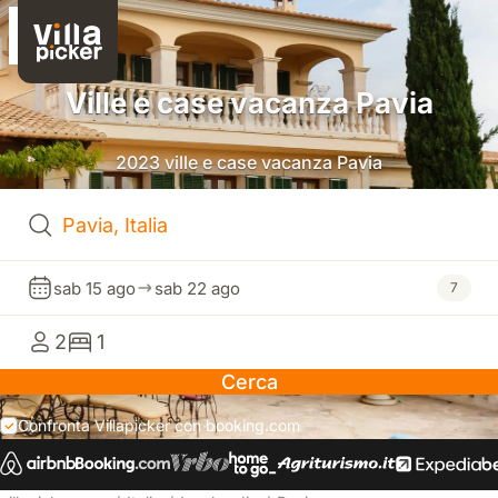
Ville e case vacanza Pavia
2023 ville e case vacanza Pavia
sab 15 ago
sab 22 ago
7
2
1
Cerca
Confronta Villapicker con booking.com