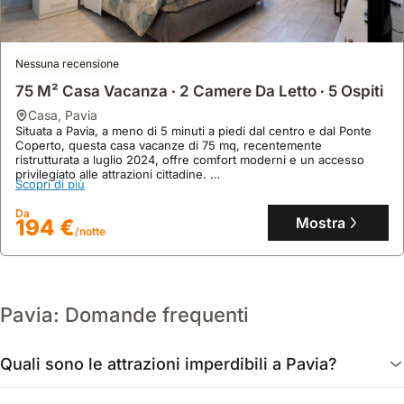
Nessuna recensione
75 M² Casa Vacanza ∙ 2 Camere Da Letto ∙ 5 Ospiti
casa
,
Pavia
Situata a Pavia, a meno di 5 minuti a piedi dal centro e dal Ponte
Coperto, questa casa vacanze di 75 mq, recentemente
ristrutturata a luglio 2024, offre comfort moderni e un accesso
privilegiato alle attrazioni cittadine.
Scopri di più
Questa accogliente villa dispone di 2 camere da letto, può ospitare
fino a 5 persone ed è dotata di aria condizionata, Wi-Fi e cucina
Da
attrezzata, rendendola perfetta per famiglie e professionisti in
Mostra
194 €
/notte
smart working, a soli 43 km da Milano.
Pavia: Domande frequenti
Quali sono le attrazioni imperdibili a Pavia?
A Pavia, le attrazioni da non perdere includono il Ponte