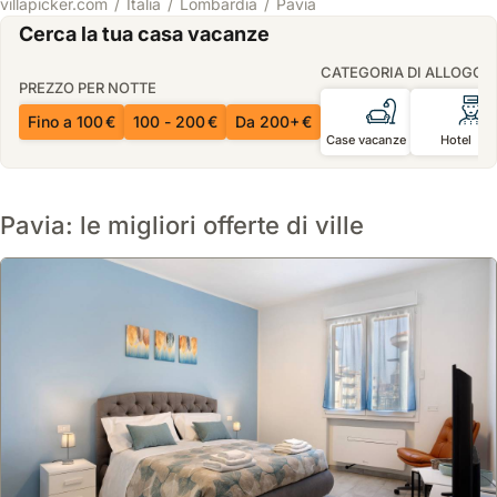
villapicker.com
Italia
Lombardia
Pavia
Cerca la tua casa vacanze
CATEGORIA DI ALLOGGI
PREZZO PER NOTTE
Fino a 100 €
100 - 200 €
Da 200+ €
Case vacanze
Hotel
Pavia: le migliori offerte di ville