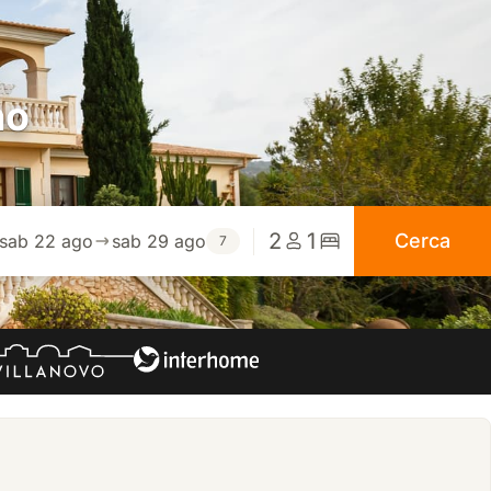
no
2
1
Cerca
sab 22 ago
sab 29 ago
7