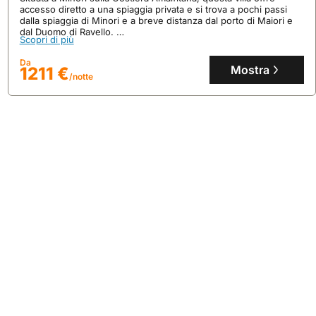
accesso diretto a una spiaggia privata e si trova a pochi passi
dalla spiaggia di Minori e a breve distanza dal porto di Maiori e
dal Duomo di Ravello.
Scopri di più
Questa esclusiva casa vacanze, con una superficie di 400 mq,
dispone di 3 camere da letto, piscina sul tetto, jacuzzi, sauna,
Da
centro fitness e parcheggio privato, accogliendo fino a 11 ospiti.
Mostra
1211 €
/notte