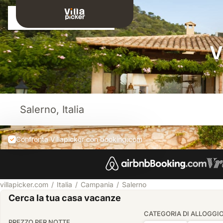
Connessione
V
Confronta Villapicker con booking.com
villapicker.com
Italia
Campania
Salerno
Cerca la tua casa vacanze
CATEGORIA DI ALLOGGI
PREZZO PER NOTTE