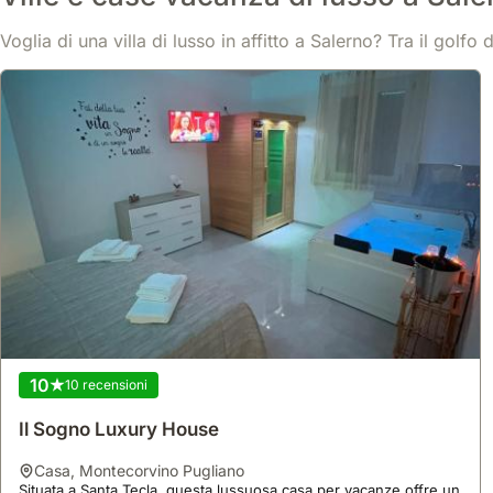
Voglia di una villa di lusso in affitto a Salerno? Tra il go
10
10 recensioni
Il Sogno Luxury House
casa
,
Montecorvino Pugliano
Situata a Santa Tecla, questa lussuosa casa per vacanze offre un