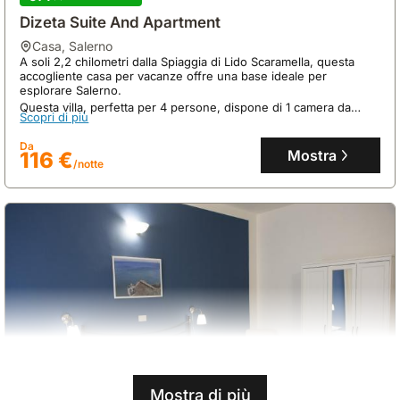
Dizeta Suite And Apartment
casa
,
Salerno
A soli 2,2 chilometri dalla Spiaggia di Lido Scaramella, questa
accogliente casa per vacanze offre una base ideale per
esplorare Salerno.
Questa villa, perfetta per 4 persone, dispone di 1 camera da
Scopri di più
letto, 1 bagno, una cucina completamente attrezzata e una
terrazza privata con vista sui dintorni.
Da
Mostra
116 €
/notte
Mostra di più