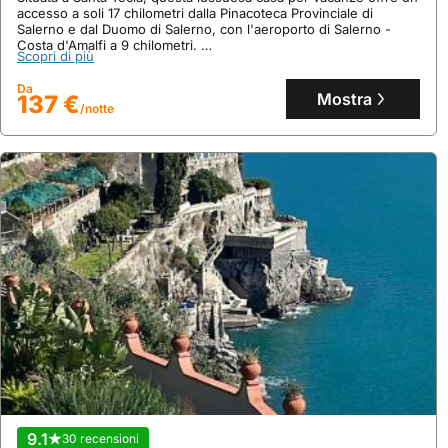
accesso a soli 17 chilometri dalla Pinacoteca Provinciale di
Salerno e dal Duomo di Salerno, con l'aeroporto di Salerno -
Costa d'Amalfi a 9 chilometri.
Scopri di più
Questa villa accogliente, ideale per 9 persone, dispone di 85
mq, 2 camere da letto, aria condizionata, jacuzzi, sauna, terrazza
Da
con vista mare e cucina con lavastoviglie.
Mostra
137 €
/notte
9.1
30 recensioni