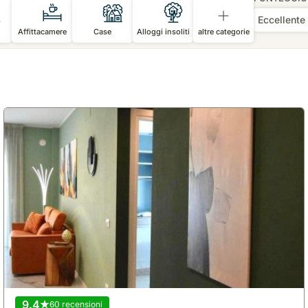
Eccellente
Affittacamere
Case
Alloggi insoliti
altre categorie
9.4
60 recensioni