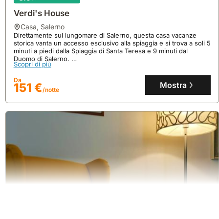
Verdi's House
casa
,
Salerno
Direttamente sul lungomare di Salerno, questa casa vacanze
storica vanta un accesso esclusivo alla spiaggia e si trova a soli 5
minuti a piedi dalla Spiaggia di Santa Teresa e 9 minuti dal
Duomo di Salerno.
Scopri di più
Questa accogliente villa di 55 mq offre 1 camera da letto, 1
bagno, aria condizionata, Wi-Fi gratuito e una cucina attrezzata,
Da
ideale per chi cerca case vacanza con comfort e vicinanza al
Mostra
151 €
/notte
mare.