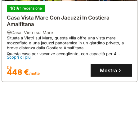
10
1 recensione
Casa Vista Mare Con Jacuzzi In Costiera
Amalfitana
casa
,
Vietri sul Mare
Situata a Vietri sul Mare, questa villa offre una vista mare
Nessuna recensione
mozzafiato e una jacuzzi panoramica in un giardino privato, a
breve distanza dalla Costiera Amalfitana.
1000 M² Villa Vacanza ∙ 2 Camere Da Letto ∙ 6
Questa casa per vacanze accogliente, con capacità per 4
Scopri di più
Ospiti
persone, dispone di 2 camere da letto con letti king-size, una
cucina completamente attrezzata e un centro fitness.
casa
,
Pontecagnano Faiano
Da
Mostra
448 €
A soli 300 metri da Pontecagnano Faiano, questa villa offre vista
/notte
panoramica sull'iconica Costiera Amalfitana, rappresentando una
casa per vacanze esclusiva.
Questa lussuosa casa vacanze da 1000 mq, con 2 camere da
Scopri di più
letto e 4 bagni, accoglie fino a 6 ospiti con aria condizionata,
connessione internet e un ampio giardino privato.
Da
Mostra
411 €
/notte