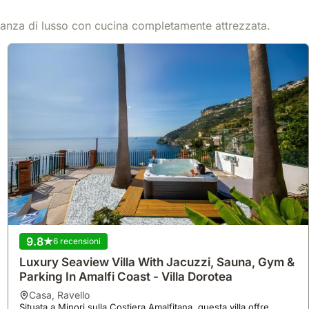
 vacanza di lusso con cucina completamente attrezzata.
9.8
6 recensioni
Luxury Seaview Villa With Jacuzzi, Sauna, Gym &
Parking In Amalfi Coast - Villa Dorotea
casa
,
Ravello
Situata a Minori sulla Costiera Amalfitana, questa villa offre