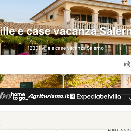
ille e case vacanza Saler
12301 ville e case vacanza Salerno
O
PUNTEGGIO