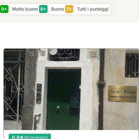
9+
Molto buono
8+
Buono
7+
Tutti i punteggi
8.9
48 recensioni