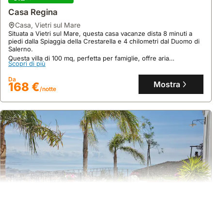
Casa Regina
casa
,
Vietri sul Mare
Situata a Vietri sul Mare, questa casa vacanze dista 8 minuti a
piedi dalla Spiaggia della Crestarella e 4 chilometri dal Duomo di
Salerno.
Questa villa di 100 mq, perfetta per famiglie, offre aria
Scopri di più
condizionata, WiFi gratuito e un balcone con vista sul giardino e
sulle montagne.
Da
Mostra
168 €
/notte