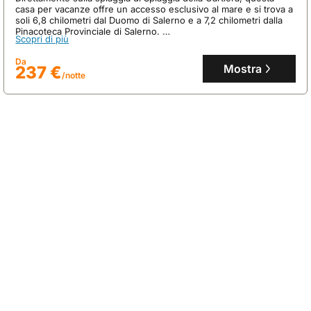
casa per vacanze offre un accesso esclusivo al mare e si trova a
soli 6,8 chilometri dal Duomo di Salerno e a 7,2 chilometri dalla
Pinacoteca Provinciale di Salerno.
Scopri di più
Questa villa di 120 mq, ideale per famiglie, dispone di due
camere da letto, un soggiorno, una cucina attrezzata e un bagno
Da
moderno, con aria condizionata e connessione internet inclusa.
Mostra
237 €
/notte