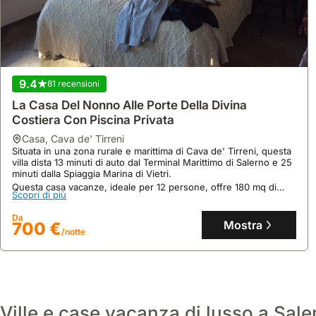
9.4
81 recensioni
La Casa Del Nonno Alle Porte Della Divina
Costiera Con Piscina Privata
casa
,
Cava de' Tirreni
Situata in una zona rurale e marittima di Cava de' Tirreni, questa
9.8
59 recensioni
villa dista 13 minuti di auto dal Terminal Marittimo di Salerno e 25
minuti dalla Spiaggia Marina di Vietri.
Casa Ripa
Questa casa vacanze, ideale per 12 persone, offre 180 mq di
Scopri di più
spazio abitativo con 5 camere da letto, 2 bagni, una piscina, un
casa
,
Salerno
giardino e connessione internet gratuita.
A soli 10 minuti a piedi dal Duomo di Salerno e 800 metri dalla
Da
Mostra
700 €
Pinacoteca Provinciale, questa casa vacanza offre un soggiorno
/notte
comodo e centrale.
Questa villa di 50 mq, con 1 camera da letto e 1 bagno, dispone
Scopri di più
di aria condizionata, Wi-Fi gratuito, cucina attrezzata con
lavastoviglie e un giardino privato con balcone per godersi la
Da
vista.
Mostra
216 €
/notte
Ville e case vacanza di lusso a Sale