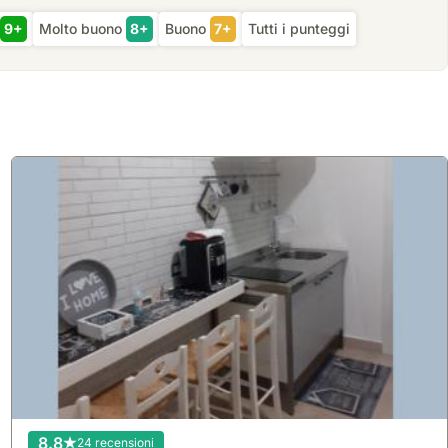
9+
Molto buono
8+
Buono
7+
Tutti i punteggi
8.8
24 recensioni