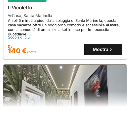
Il Vicoletto
casa
,
Santa Marinella
A soli 5 minuti a piedi dalla spiaggia di Santa Marinella, questa
casa vacanze offre un soggiorno comodo e accessibile al mare,
con la comodità di un mini-market in loco per le necessità
quotidiane.
Scopri di più
Questa villa, con una superficie di 50 metri quadrati, può
ospitare fino a 9 persone e dispone di aria condizionata, Wi-Fi
Da
gratuito e un angolo cottura attrezzato.
Mostra
140 €
/notte