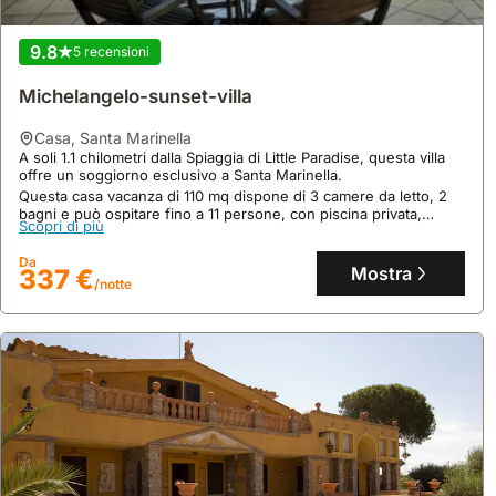
9.8
5 recensioni
Michelangelo-sunset-villa
casa
,
Santa Marinella
9.4
14 recensioni
A soli 1.1 chilometri dalla Spiaggia di Little Paradise, questa villa
offre un soggiorno esclusivo a Santa Marinella.
Chalet Al Mare
Questa casa vacanza di 110 mq dispone di 3 camere da letto, 2
bagni e può ospitare fino a 11 persone, con piscina privata,
casa
,
Civitavecchia
Scopri di più
giardino e parcheggio gratuito.
A soli 1,7 chilometri dalla Spiaggia di Grotta Aurelia, questa
accogliente villa offre un soggiorno indimenticabile a
Da
Civitavecchia, a 54 chilometri dall'Aeroporto di Fiumicino.
Mostra
337 €
/notte
Questa casa vacanze, con i suoi 60 mq, ospita fino a 7 persone
Scopri di più
disponendo di 1 camera da letto, 1 bagno, cucina attrezzata con
frigorifero, microonde e lavastoviglie, aria condizionata, giardino,
Da
parcheggio privato e WiFi gratuito, ideale per godersi la
Mostra
212 €
tranquillità e il comfort.
/notte