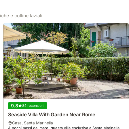
he e colline laziali.
9.8
84 recensioni
Seaside Villa With Garden Near Rome
casa
,
Santa Marinella
A pochi passi dal mare, questa villa esclusiva a Santa Marinella