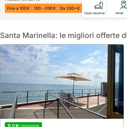
Fino a 100 €
100 - 200 €
Da 200+ €
Case vacanze
Hotel
Santa Marinella: le migliori offerte di
9.0
1 recensione