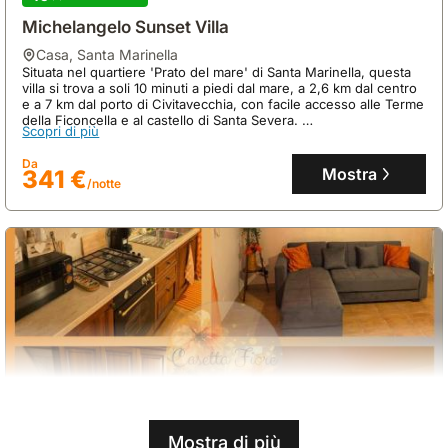
Michelangelo Sunset Villa
casa
,
Santa Marinella
Situata nel quartiere 'Prato del mare' di Santa Marinella, questa
villa si trova a soli 10 minuti a piedi dal mare, a 2,6 km dal centro
e a 7 km dal porto di Civitavecchia, con facile accesso alle Terme
della Ficoncella e al castello di Santa Severa.
Scopri di più
Questa accogliente casa vacanze, ideale per 6 persone, offre
una piscina privata con idromassaggio, un giardino con
Da
barbecue e viste mozzafiato sul mare, oltre alla vicinanza a
Mostra
341 €
/notte
impianti sportivi e al sito archeologico della 'Punta della Vipera'.
Mostra di più