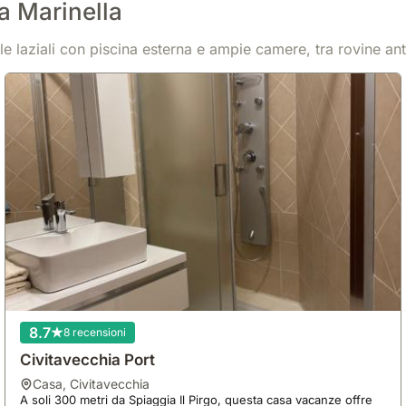
a Marinella
e laziali con piscina esterna e ampie camere, tra rovine antic
8.7
8 recensioni
Civitavecchia Port
casa
,
Civitavecchia
A soli 300 metri da Spiaggia Il Pirgo, questa casa vacanze offre