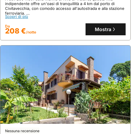
indipendente offre un'oasi di tranquillità a 4 km dal porto di
Civitavecchia, con comodo accesso all'autostrada e alla stazione
ferroviaria.
Scopri di più
Questa casa per vacanze, con un giardino di 450 mq e
parcheggio privato, dispone di 1 camera da letto, 1 bagno e può
Da
ospitare fino a 4 persone, offrendo comfort moderni e sicurezza
Mostra
208 €
/notte
avanzata.
Nessuna recensione