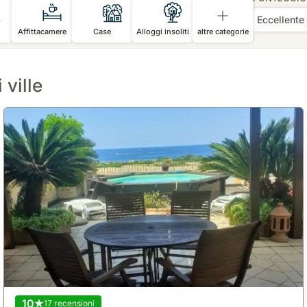
Eccellente
Affittacamere
Case
Alloggi insoliti
altre categorie
 ville
10
17 recensioni