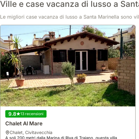
Ville e case vacanza di lusso a Sant
Le migliori case vacanza di lusso a Santa Marinella sono vill
9.8
13 recensioni
Chalet Al Mare
chalet
,
Civitavecchia
A soli 200 metri dalla Marina di Riva di Traiano, questa villa