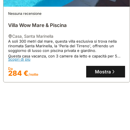
Nessuna recensione
Villa Wow Mare & Piscina
casa
,
Santa Marinella
8.8
16 recensioni
A soli 300 metri dal mare, questa villa esclusiva si trova nella
rinomata Santa Marinella, la 'Perla del Tirreno', offrendo un
La Rosa Del Mare
soggiorno di lusso con piscina privata e giardino.
Questa casa vacanza, con 3 camere da letto e capacità per 5
casa
,
Santa Marinella
Scopri di più
persone, dispone di cucina attrezzata con lavastoviglie e
A soli 10 minuti a piedi dalla Spiaggia Stabilimento Rosa Dei Venti,
frigorifero, garantendo ogni comfort per una vacanza rilassante.
questa casa vacanze si trova a Santa Marinella, a 51 km da Parco
Da
Commerciale Da Vinci.
Mostra
284 €
/notte
Questa villa accogliente, con 55 mq di superficie e capacità per
Scopri di più
9 persone, offre 2 camere da letto, 1 bagno, aria condizionata,
Wi-Fi gratuito e un balcone privato con vista mare, ideale per
Da
godersi il barbecue e l'arredamento da esterno.
Mostra
136 €
/notte