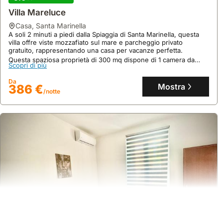
Villa Mareluce
casa
,
Santa Marinella
A soli 2 minuti a piedi dalla Spiaggia di Santa Marinella, questa
villa offre viste mozzafiato sul mare e parcheggio privato
gratuito, rappresentando una casa per vacanze perfetta.
Questa spaziosa proprietà di 300 mq dispone di 1 camera da
Scopri di più
letto, 4 bagni e può ospitare fino a 19 persone, con una cucina
completamente attrezzata e un giardino incantevole.
Da
Mostra
386 €
/notte