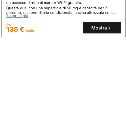
un accesso diretto al mare e Wi-Fi gratuito.
Questa villa, con una superficie di 50 mq e capacità per 7
persone, dispone di aria condizionata, cucina attrezzata con
Scopri di più
forno e microonde, e lavatrice.
Da
Mostra
135 €
/notte