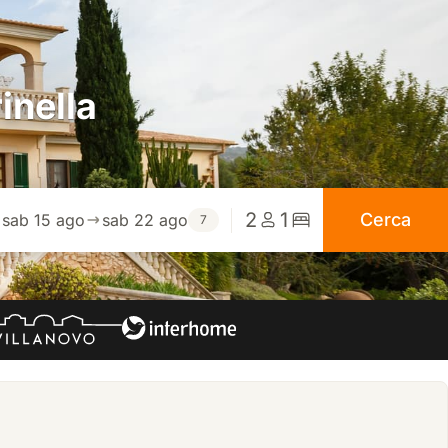
inella
2
1
Cerca
sab 15 ago
sab 22 ago
7