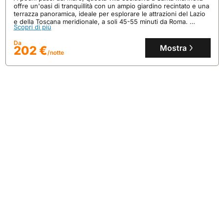
offre un'oasi di tranquillità con un ampio giardino recintato e una
terrazza panoramica, ideale per esplorare le attrazioni del Lazio
e della Toscana meridionale, a soli 45-55 minuti da Roma.
Scopri di più
Questa casa per vacanze dispone di cinque camere da letto, tre
bagni, aria condizionata, connessione internet e un parcheggio
Da
sicuro, perfetta per ospitare comodamente fino a 10 persone
Mostra
202 €
/notte
con servizi su richiesta per famiglie.