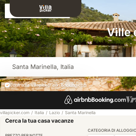
Connessione
Ville
Confronta Villapicker con booking.com
villapicker.com
Italia
Lazio
Santa Marinella
Cerca la tua casa vacanze
CATEGORIA DI ALLOGGI
PREZZO PER NOTTE