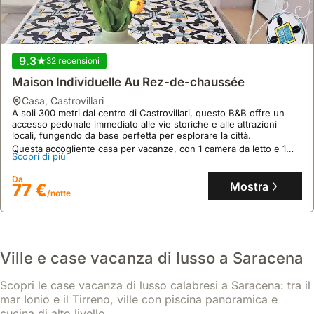
9.3
32 recensioni
Maison Individuelle Au Rez-de-chaussée
casa
,
Castrovillari
A soli 300 metri dal centro di Castrovillari, questo B&B offre un
accesso pedonale immediato alle vie storiche e alle attrazioni
locali, fungendo da base perfetta per esplorare la città.
Questa accogliente casa per vacanze, con 1 camera da letto e 1
Scopri di più
bagno, dispone di aria condizionata, giardino e parcheggio,
accogliendo fino a 2 ospiti con la possibilità di portare i propri
Da
animali domestici.
Mostra
77 €
/notte
Ville e case vacanza di lusso a Saracena
Scopri le case vacanza di lusso calabresi a Saracena: tra il
mar Ionio e il Tirreno, ville con piscina panoramica e
cucina di alto livello.