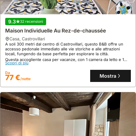
9.3
32 recensioni
Maison Individuelle Au Rez-de-chaussée
casa
,
Castrovillari
A soli 300 metri dal centro di Castrovillari, questo B&B offre un
accesso pedonale immediato alle vie storiche e alle attrazioni
locali, fungendo da base perfetta per esplorare la città.
Questa accogliente casa per vacanze, con 1 camera da letto e 1
Scopri di più
bagno, dispone di aria condizionata, giardino e parcheggio,
accogliendo fino a 2 ospiti con la possibilità di portare i propri
Da
animali domestici.
Mostra
77 €
/notte