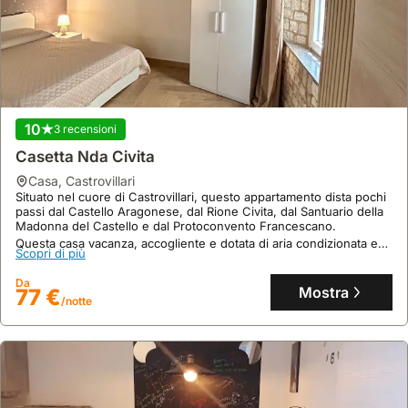
10
3 recensioni
Casetta Nda Civita
casa
,
Castrovillari
Situato nel cuore di Castrovillari, questo appartamento dista pochi
passi dal Castello Aragonese, dal Rione Civita, dal Santuario della
Madonna del Castello e dal Protoconvento Francescano.
Questa casa vacanza, accogliente e dotata di aria condizionata e
Scopri di più
internet, ospita comodamente fino a 4 persone e offre una cucina
attrezzata con frigorifero e congelatore.
Da
Mostra
77 €
/notte