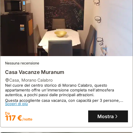
Nessuna recensione
Casa Vacanze Muranum
casa
,
Morano Calabro
Nel cuore del centro storico di Morano Calabro, questo
appartamento offre un'immersione completa nell'atmosfera
autentica, a pochi passi dalle principali attrazioni.
Questa accogliente casa vacanza, con capacità per 3 persone,
Scopri di più
dispone di cucina, aria condizionata e due bagni, rappresentando
una base perfetta per esplorare la bellezza della zona.
Da
Mostra
117 €
/notte