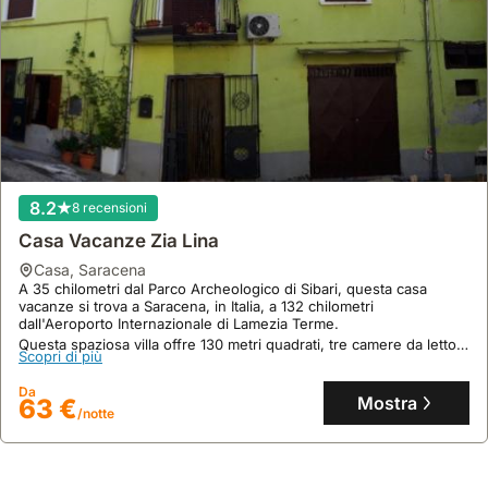
8.2
8 recensioni
Casa Vacanze Zia Lina
casa
,
Saracena
A 35 chilometri dal Parco Archeologico di Sibari, questa casa
vacanze si trova a Saracena, in Italia, a 132 chilometri
dall'Aeroporto Internazionale di Lamezia Terme.
Questa spaziosa villa offre 130 metri quadrati, tre camere da letto,
Scopri di più
aria condizionata, un balcone e la possibilità di ospitare fino a 11
persone, con un minimarket e un parrucchiere in loco.
Da
Mostra
63 €
/notte