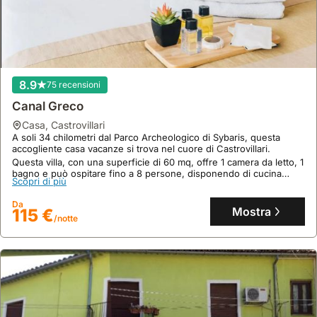
veicolo
Per
organizzare
si
facilita
soggiorni
visite
trovano
gli
in
guidate
leggermente
spostamenti
bassa
per
più
verso
stagione,
scoprire
discoste,
le
è
8.9
75 recensioni
le
immerse
attrazioni
possibile
tradizioni
nel
Canal Greco
naturali,
trovare
culinarie
verde.
casa
,
Castrovillari
le
disponibilità
del
A soli 34 chilometri dal Parco Archeologico di Sybaris, questa
cantine
con
territorio.
accogliente casa vacanze si trova nel cuore di Castrovillari.
e
un
Questa villa, con una superficie di 60 mq, offre 1 camera da letto, 1
bagno e può ospitare fino a 8 persone, disponendo di cucina
i
preavviso
Scopri di più
attrezzata, aria condizionata e un incantevole giardino.
borghi
minore.
Da
vicini,
Mostra
115 €
/notte
consentendo
una
maggiore
libertà
di
movimento.