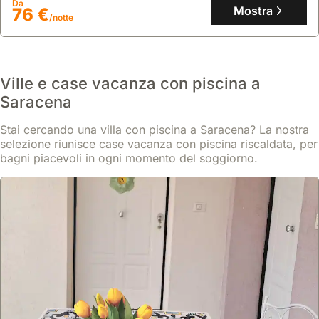
Da
Mostra
76 €
/notte
Ville e case vacanza con piscina a
Saracena
Stai cercando una villa con piscina a Saracena? La nostra
selezione riunisce case vacanza con piscina riscaldata, per
bagni piacevoli in ogni momento del soggiorno.