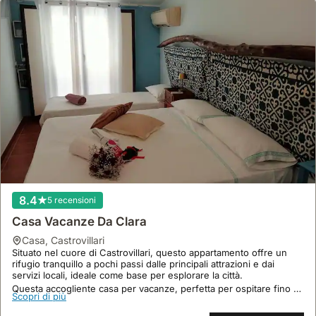
8.4
5 recensioni
Casa Vacanze Da Clara
casa
,
Castrovillari
Situato nel cuore di Castrovillari, questo appartamento offre un
rifugio tranquillo a pochi passi dalle principali attrazioni e dai
servizi locali, ideale come base per esplorare la città.
Questa accogliente casa per vacanze, perfetta per ospitare fino a
Scopri di più
3 persone, vanta aria condizionata, connessione internet e un
parcheggio, rendendola una villa ideale per ogni soggiorno.