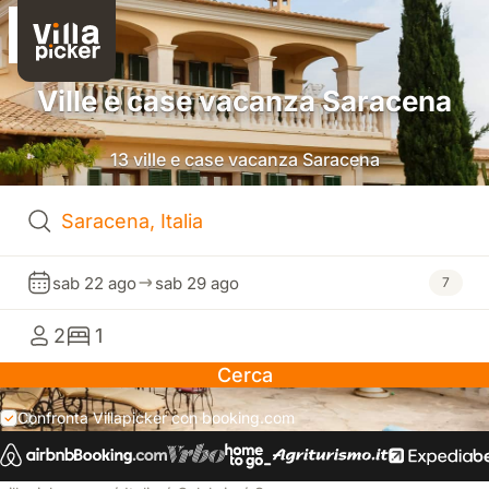
Ville e case vacanza Saracena
13 ville e case vacanza Saracena
sab 22 ago
sab 29 ago
7
2
1
Cerca
Confronta Villapicker con booking.com