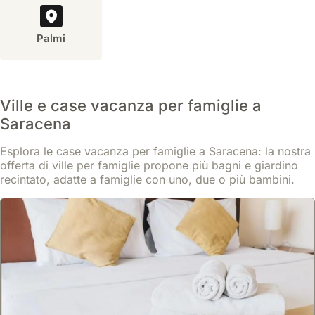
Italia,
macchina
periodi
diverse
che
è
di
aziende
offrono
Palmi
fortemente
maggiore
agricole
un
raccomandata.
affluenza
e
buon
Sebbene
come
cantine
compromesso
alcune
l'estate
che
tra
ville
Ville e case vacanza per famiglie a
o
offrono
tranquillità
possano
le
Saracena
degustazioni
e
essere
festività,
di
comodità
vicine
Esplora le case vacanza per famiglie a Saracena: la nostra
è
prodotti
per
al
offerta di ville per famiglie propone più bagni e giardino
consigliabile
tipici,
raggiungere
recintato, adatte a famiglie con uno, due o più bambini.
centro
prenotare
inclusi
i
e
con
vini
servizi
ai
un
locali
del
servizi
anticipo
e
paese
essenziali,
di
specialità
a
la
almeno
gastronomiche
piedi.
presenza
3-
calabresi.
Tuttavia,
di
6
È
molte
un
mesi.
possibile
ville