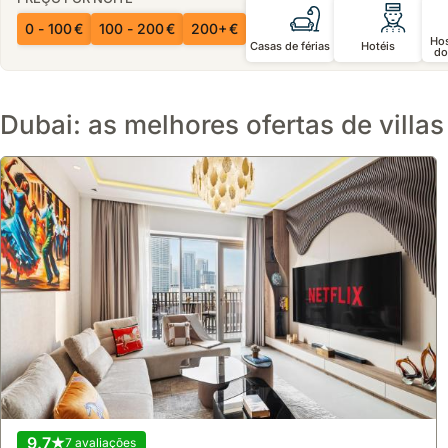
0 - 100 €
100 - 200 €
200+ €
Ho
Casas de férias
Hotéis
do
Dubai: as melhores ofertas de villas
9.7
7 avaliações