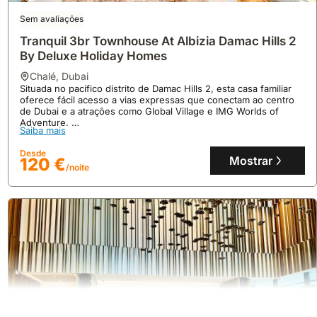
Sem avaliações
Tranquil 3br Townhouse At Albizia Damac Hills 2
By Deluxe Holiday Homes
chalé
,
Dubai
Situada no pacífico distrito de Damac Hills 2, esta casa familiar
oferece fácil acesso a vias expressas que conectam ao centro
de Dubai e a atrações como Global Village e IMG Worlds of
Adventure.
5.0
2 avaliações
Saiba mais
Esta villa de 203 metros quadrados acomoda até 7 pessoas, com
3 quartos, 2 casas de banho, cozinha equipada e acesso a
Desde
Elegant 1-bed Waterfront Living
piscina comunitária e ginásio.
Mostrar
120 €
/noite
casa
,
Dubai
Situada em Dubai, esta villa de luxo oferece uma experiência de
vida à beira-mar, a 8,2 quilômetros do Dubai World Trade Centre
e a 9,3 quilômetros da Fonte de Dubai.
Esta acomodação de 103 metros quadrados, com capacidade
Saiba mais
para 5 pessoas, dispõe de ar condicionado, piscina e Wi-Fi de
alta velocidade, tornando-se uma excelente opção de casas de
Desde
férias.
Mostrar
403 €
/noite