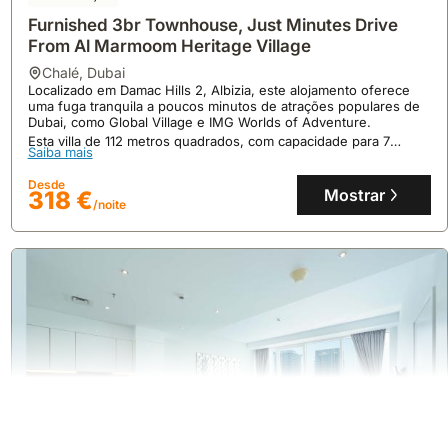
Furnished 3br Townhouse, Just Minutes Drive
From Al Marmoom Heritage Village
chalé
,
Dubai
Localizado em Damac Hills 2, Albizia, este alojamento oferece
uma fuga tranquila a poucos minutos de atrações populares de
Dubai, como Global Village e IMG Worlds of Adventure.
Esta villa de 112 metros quadrados, com capacidade para 7
Saiba mais
pessoas, dispõe de 3 quartos, 2 casas de banho, ar
condicionado, internet, piscina comunitária e um jardim privativo
Desde
para relaxamento.
Mostrar
318 €
/noite