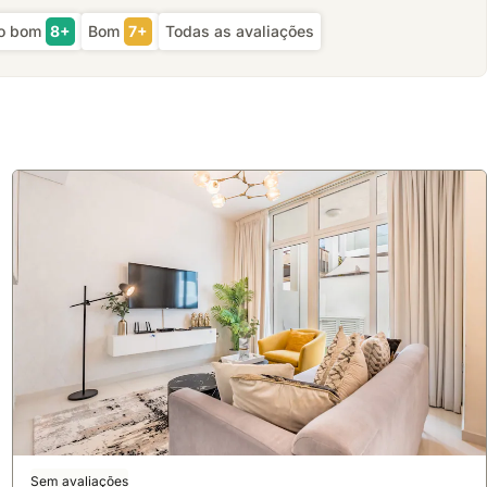
to bom
8+
Bom
7+
Todas as avaliações
Sem avaliações