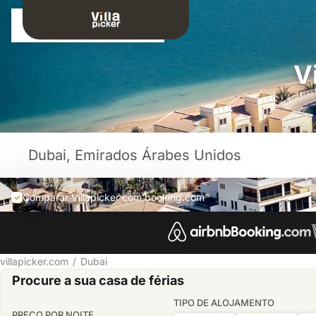
Iniciar sessão
V
Comparar Villapicker com booking.com
villapicker.com
Dubai
Procure a sua casa de férias
TIPO DE ALOJAMENTO
PREÇO POR NOITE