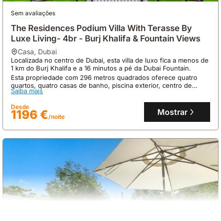
Sem avaliações
The Residences Podium Villa With Terasse By
Luxe Living- 4br - Burj Khalifa & Fountain Views
casa
,
Dubai
Localizada no centro de Dubai, esta villa de luxo fica a menos de
1 km do Burj Khalifa e a 16 minutos a pé da Dubai Fountain.
Esta propriedade com 296 metros quadrados oferece quatro
quartos, quatro casas de banho, piscina exterior, centro de
9.2
5 avaliações
Saiba mais
fitness e capacidade para 15 pessoas, sendo um alojamento
completo para famílias.
The Lofts - Luxurious Space With Burj Khalifa
Desde
Mostrar
1196 €
View
/noite
casa
,
Dubai
Na centralidade de Dubai, esta villa oferece vistas diretas para o
Burj Khalifa, a 7 minutos a pé do icónico arranha-céu e a 1,1
quilómetros do Dubai Mall.
Esta casa de férias de 126 m², com capacidade para 7 pessoas,
Saiba mais
dispõe de 2 quartos, uma cozinha equipada, varanda com vista
para a cidade e acesso a uma piscina exterior durante todo o
Desde
ano.
Mostrar
582 €
/noite