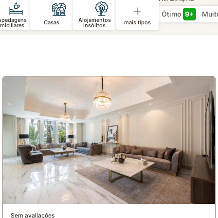
Ótimo
9+
Mui
spedagens
Alojamentos
Casas
mais tipos
miciliares
insólitos
Sem avaliações