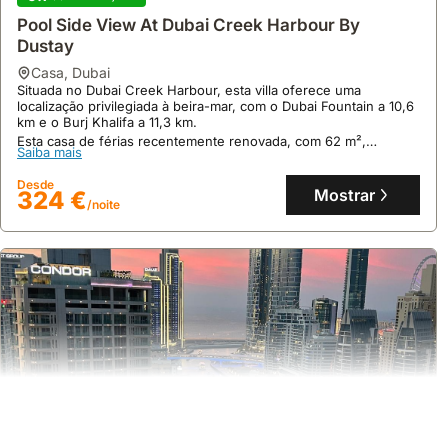
Pool Side View At Dubai Creek Harbour By
Dustay
casa
,
Dubai
Situada no Dubai Creek Harbour, esta villa oferece uma
localização privilegiada à beira-mar, com o Dubai Fountain a 10,6
km e o Burj Khalifa a 11,3 km.
Esta casa de férias recentemente renovada, com 62 m²,
Saiba mais
acomoda até 3 pessoas e dispõe de piscina exterior, varanda e
cozinha totalmente equipada.
Desde
Mostrar
324 €
/noite