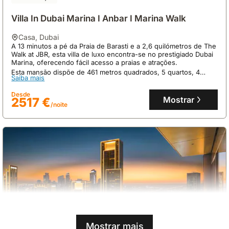
Villa In Dubai Marina I Anbar I Marina Walk
casa
,
Dubai
A 13 minutos a pé da Praia de Barasti e a 2,6 quilómetros de The
Walk at JBR, esta villa de luxo encontra-se no prestigiado Dubai
Marina, oferecendo fácil acesso a praias e atrações.
Esta mansão dispõe de 461 metros quadrados, 5 quartos, 4
Saiba mais
casas de banho e capacidade para 25 pessoas, com piscina
exterior, ar condicionado, Wi-Fi gratuito e estacionamento
Desde
privado.
Mostrar
2517 €
/noite
Mostrar mais