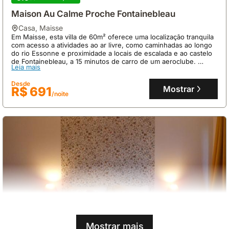
Maison Au Calme Proche Fontainebleau
casa
,
Maisse
Em Maisse, esta villa de 60m² oferece uma localização tranquila
com acesso a atividades ao ar livre, como caminhadas ao longo
do rio Essonne e proximidade a locais de escalada e ao castelo
de Fontainebleau, a 15 minutos de carro de um aeroclube.
Leia mais
Com capacidade para 2 pessoas, a propriedade dispõe de uma
piscina acima do solo partilhada durante o verão e um grande
Desde
parque totalmente vedado, proporcionando um espaço exterior
Mostrar
R$ 691
/noite
privado e seguro com terraço sombreado.
Mostrar mais