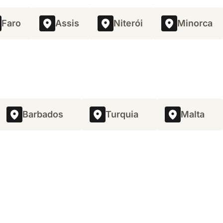
Faro
Assis
Niterói
Minorca
Barbados
Turquia
Malta