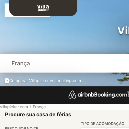
Entrar
Vi
Comparar Villapicker vs. booking.com
villapicker.com
França
Procure sua casa de férias
TIPO DE ACOMODAÇÃO
PREÇO POR NOITE