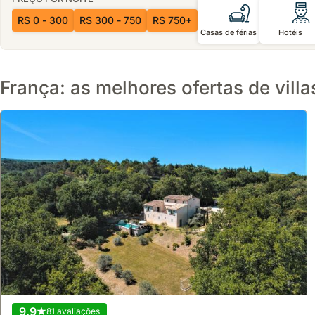
R$ 0 - 300
R$ 300 - 750
R$ 750+
Casas de férias
Hotéis
França: as melhores ofertas de villa
9.9
81 avaliações