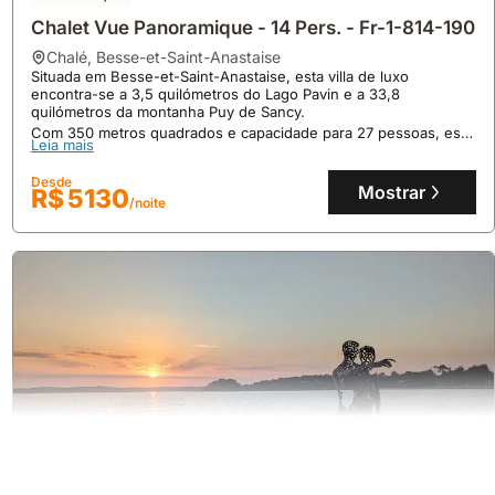
Chalet Vue Panoramique - 14 Pers. - Fr-1-814-190
chalé
,
Besse-et-Saint-Anastaise
Situada em Besse-et-Saint-Anastaise, esta villa de luxo
encontra-se a 3,5 quilómetros do Lago Pavin e a 33,8
quilómetros da montanha Puy de Sancy.
Com 350 metros quadrados e capacidade para 27 pessoas, este
Leia mais
alojamento dispõe de cinco quartos, cinco casas de banho, uma
cozinha totalmente equipada, sala de estar ampla e um terraço
Desde
com vistas panorâmicas, sendo uma opção perfeita para famílias
Mostrar
R$ 5130
/noite
ou grupos que procuram casas de férias.