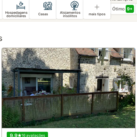
Ótimo
9+
Hospedagens
Alojamentos
Casas
mais tipos
domiciliares
insólitos
s
9.9
16 avaliações