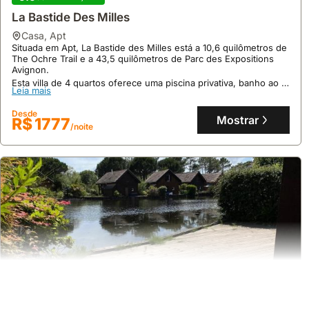
La Bastide Des Milles
casa
,
Apt
Situada em Apt, La Bastide des Milles está a 10,6 quilômetros de
The Ochre Trail e a 43,5 quilômetros de Parc des Expositions
Avignon.
Esta villa de 4 quartos oferece uma piscina privativa, banho ao ar
Leia mais
livre e comodidades para churrasco, sendo uma excelente
opção de casas de férias com acesso Wi-Fi gratuito e
Desde
estacionamento privativo.
Mostrar
R$ 1777
/noite