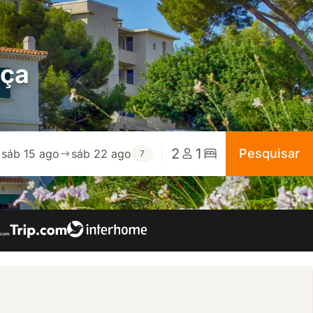
nça
2
1
Pesquisar
sáb 15 ago
sáb 22 ago
7