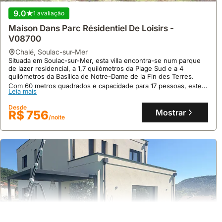
9.0
1 avaliação
Maison Dans Parc Résidentiel De Loisirs -
V08700
chalé
,
Soulac-sur-Mer
Situada em Soulac-sur-Mer, esta villa encontra-se num parque
de lazer residencial, a 1,7 quilómetros da Plage Sud e a 4
9.7
quilómetros da Basílica de Notre-Dame de la Fin des Terres.
15 avaliações
Com 60 metros quadrados e capacidade para 17 pessoas, este
Leia mais
alojamento dispõe de 5 quartos, uma cozinha equipada com
Su Lei Campanes
máquina de lavar loiça e piscina privativa, sendo uma opção de
Desde
casas de férias com estacionamento gratuito.
Mostrar
R$ 756
casa
,
Lauris
/noite
Situada em Lauris, esta casa de férias encontra-se a cerca de 32
quilómetros do Parc des Expositions Avignon e do
ITER/Cadarache, e a aproximadamente 20 quilómetros do Village
des Bories e a 27 quilómetros do Ochre Trail.
Leia mais
Esta villa com 110 metros quadrados, que acomoda até 17
pessoas, dispõe de três quartos com ar condicionado, duas
Desde
casas de banho, uma cozinha totalmente equipada com máquina
Mostrar
R$ 1237
/noite
de café e acesso a atividades como ciclismo e pesca.