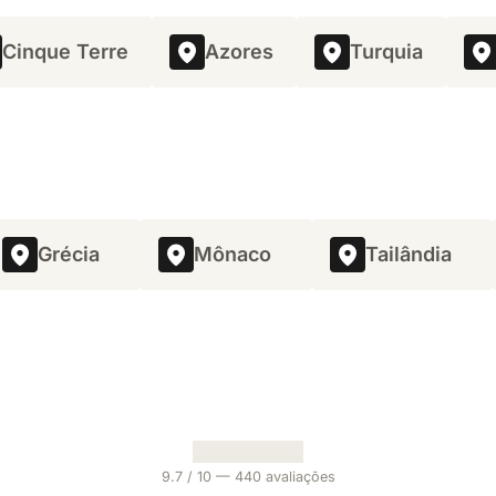
Cinque Terre
Azores
Turquia
Grécia
Mônaco
Tailândia
9.7
/ 10 —
440
avaliações