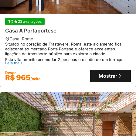
10
23 avaliações
Casa A Portaportese
casa
,
Rome
Situado no coração de Trastevere, Roma, este alojamento fica
adjacente ao mercado Porta Portese e oferece excelentes
ligações de transporte público para explorar a cidade.
Esta villa permite acomodar 2 pessoas e dispõe de um terraço
Leia mais
privativo com vistas panorâmicas, ar condicionado, internet e
estacionamento, proporcionando um refúgio tranquilo num jardim
Desde
comunal florido.
Mostrar
R$ 965
/noite