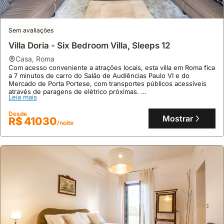
Sem avaliações
Villa Doria - Six Bedroom Villa, Sleeps 12
casa
,
Roma
Com acesso conveniente a atrações locais, esta villa em Roma fica
Sem avaliações
a 7 minutos de carro do Salão de Audiências Paulo VI e do
Leone Vatican House
Mercado de Porta Portese, com transportes públicos acessíveis
através de paragens de elétrico próximas.
casa
,
Roma
Leia mais
Esta mansão de luxo com 600 m² dispõe de 6 quartos, 6 casas de
Situado no distrito do Vaticano, este alojamento oferece acesso
banho, piscina privada, terraço com vista, comodidades para
conveniente aos Museus do Vaticano, a poucos metros de
Desde
churrasco e mesa de bilhar para 12 pessoas.
Mostrar
R$ 41030
distância.
/noite
Esta villa de 75 metros quadrados dispõe de ar condicionado,
Leia mais
cozinha equipada com frigorífico e micro-ondas, e
estacionamento para uma estadia confortável.
Desde
Mostrar
R$ 1177
/noite