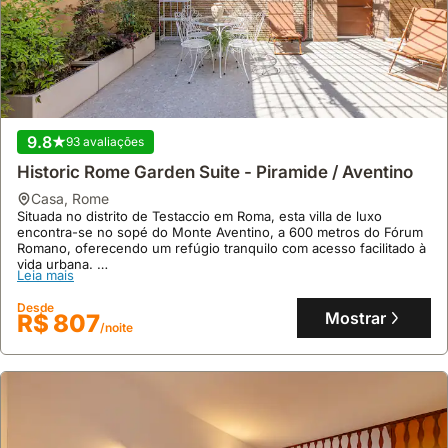
9.8
93 avaliações
Historic Rome Garden Suite - Piramide / Aventino
casa
,
Rome
Situada no distrito de Testaccio em Roma, esta villa de luxo
encontra-se no sopé do Monte Aventino, a 600 metros do Fórum
Romano, oferecendo um refúgio tranquilo com acesso facilitado à
vida urbana.
Leia mais
Esta propriedade recém-construída, com capacidade para 4
pessoas, dispõe de 2 quartos elegantes com casas de banho
Desde
privativas, ar condicionado, internet e um jardim exclusivo com
Mostrar
R$ 807
/noite
esculturas da era romana, proporcionando uma experiência de
alojamento de excelência.