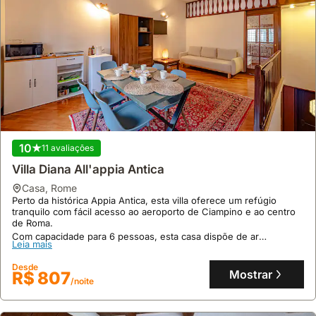
10
11 avaliações
Villa Diana All'appia Antica
casa
,
Rome
Perto da histórica Appia Antica, esta villa oferece um refúgio
tranquilo com fácil acesso ao aeroporto de Ciampino e ao centro
de Roma.
Com capacidade para 6 pessoas, esta casa dispõe de ar
Leia mais
condicionado, Wi-Fi, estacionamento privado e uma cozinha
equipada, sendo uma opção de alojamento conveniente para
Desde
famílias.
Mostrar
R$ 807
/noite