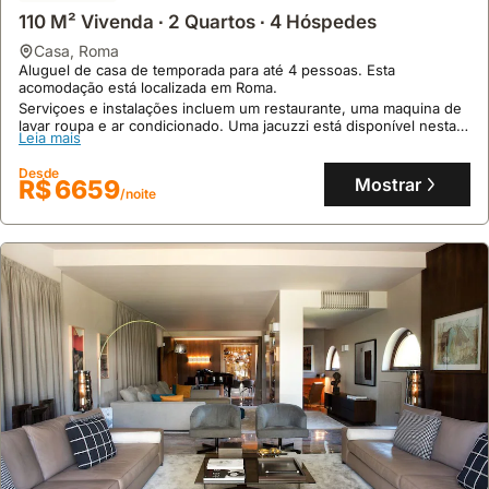
110 M² Vivenda ∙ 2 Quartos ∙ 4 Hóspedes
casa
,
Roma
9.3
Aluguel de casa de temporada para até 4 pessoas. Esta
42 avaliações
acomodação está localizada em Roma.
F Loft 5
Serviçoes e instalações incluem um restaurante, uma maquina de
lavar roupa e ar condicionado. Uma jacuzzi está disponível nesta
cabana
,
Rome
Leia mais
casa em Roma!
Em Pigneto, este mini-loft urbano com arte imersiva situa-se a 5
minutos do metro, perto de bares e restaurantes.
Desde
Mostrar
R$ 6659
Esta villa oferece acomodação para duas pessoas com um quarto,
/noite
uma casa de banho privativa, cozinha partilhada totalmente
Leia mais
equipada e acesso a um terraço com vista para Roma.
Desde
Mostrar
R$ 382
/noite