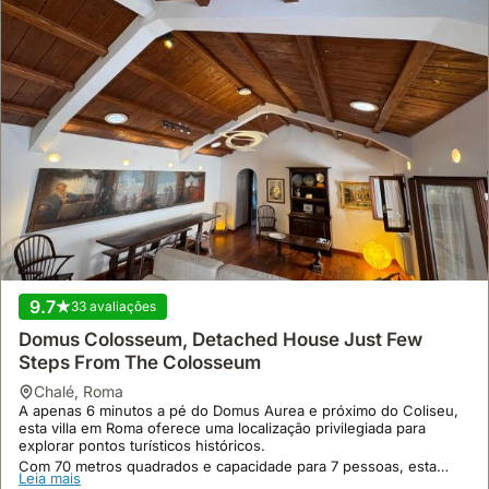
9.7
33 avaliações
Domus Colosseum, Detached House Just Few
Steps From The Colosseum
chalé
,
Roma
A apenas 6 minutos a pé do Domus Aurea e próximo do Coliseu,
esta villa em Roma oferece uma localização privilegiada para
explorar pontos turísticos históricos.
Com 70 metros quadrados e capacidade para 7 pessoas, esta
Leia mais
casa de férias dispõe de ar condicionado, cozinha totalmente