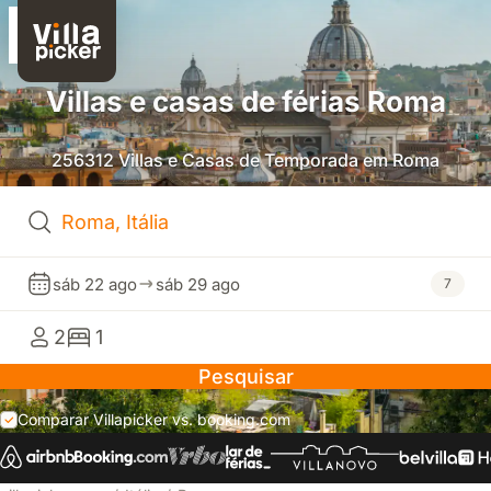
Villas e casas de férias Roma
256312 Villas e Casas de Temporada em Roma
sáb 22 ago
sáb 29 ago
7
2
1
Pesquisar
Comparar Villapicker vs. booking.com