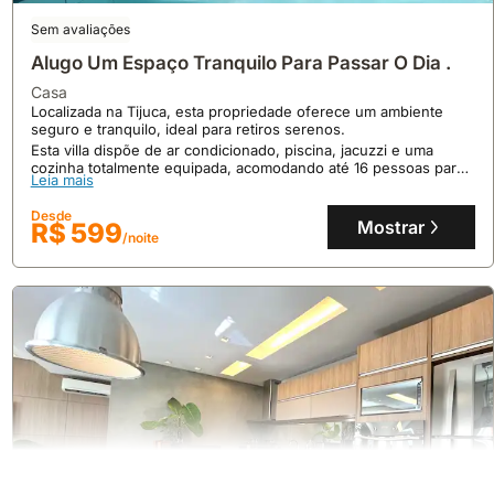
Sem avaliações
Alugo Um Espaço Tranquilo Para Passar O Dia .
casa
Localizada na Tijuca, esta propriedade oferece um ambiente
seguro e tranquilo, ideal para retiros serenos.
Esta villa dispõe de ar condicionado, piscina, jacuzzi e uma
cozinha totalmente equipada, acomodando até 16 pessoas para
Leia mais
eventos e estadias memoráveis.
10
1 avaliação
Desde
Mostrar
Casa Gávea Vista Cristo/ Christ View 5 Suítes
R$ 599
/noite
casa
Em Gávea, esta villa de luxo oferece vistas panorâmicas
espetaculares do Cristo Redentor e da lagoa, situada num local
tranquilo a apenas 500 metros de marcos icónicos.
Com 5 suítes espaçosas e capacidade para 16 pessoas, esta
Leia mais
residência de dois andares dispõe de piscina privada, área
gourmet para refeições ao ar livre e amplos jardins, sendo um
Desde
alojamento perfeito para eventos e férias memoráveis.
Mostrar
R$ 8975
/noite