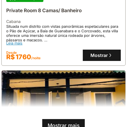
Private Room 8 Camas/ Banheiro
cabana
Situada num distrito com vistas panorâmicas espetaculares para
o Pão de Açúcar, a Baía de Guanabara e o Corcovado, esta villa
oferece uma imersão natural única rodeada por árvores,
pássaros e macacos.
Leia mais
Esta casa de férias acomoda até 8 pessoas e dispõe de piscina,
internet e cozinha, com pequeno-almoço variado e
Desde
comodidades para churrasco disponíveis mediante pagamento
Mostrar
R$ 1760
/noite
adicional.
Mostrar mais