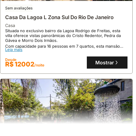
Sem avaliações
Casa Da Lagoa L Zona Sul Do Rio De Janeiro
casa
Situada no exclusivo bairro da Lagoa Rodrigo de Freitas, esta
villa oferece vistas panorâmicas do Cristo Redentor, Pedra da
Gávea e Morro Dois Irmãos.
Com capacidade para 16 pessoas em 7 quartos, esta mansão
Leia mais
dispõe de piscina privada e área de churrasco, além de acesso
9.4
38 avaliações
opcional à área de eventos externos.
Desde
Mostrar
Adorable 1-bedroom Backyard Guesthouse
R$ 12002
/noite
casa
Situada no bairro Jardim Botânico, esta villa encontra-se a meros
50 metros de uma avenida comercial e a uma curta distância a
pé do Jardim Botânico, Parque Lage e da Lagoa Rodrigo de
Freitas.
Leia mais
Este alojamento oferece um quintal privativo com mesa de
piquenique, chuveiro exterior e churrasqueira, comportando até
Desde
3 pessoas com 1 quarto e 1 casa de banho, além de ar
Mostrar
R$ 782
/noite
condicionado e frigorífico na cozinha.