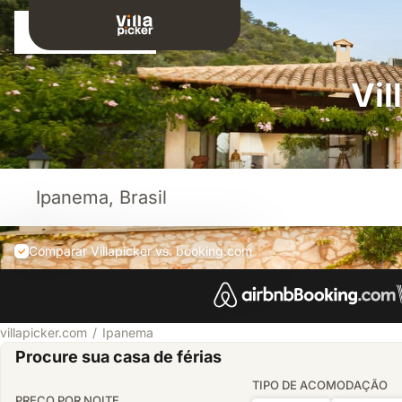
Entrar
Vil
Comparar Villapicker vs. booking.com
villapicker.com
Ipanema
Procure sua casa de férias
TIPO DE ACOMODAÇÃO
PREÇO POR NOITE