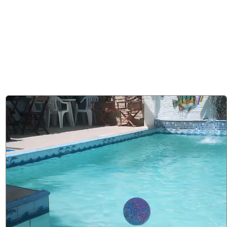
10
8 avaliações
Casa Ipanema - Excelente Localização
casa
Situada em Ipanema, Rio de Janeiro, esta villa encontra-se a
apenas 50 metros da praia e a 100 metros da estação de metro,
oferecendo acesso rápido à Lagoa Rodrigo de Freitas a 500
metros.
Leia mais
Esta casa de férias, com capacidade para 3 pessoas, dispõe de
ar condicionado, cozinha completa e internet, inserida num
Desde
enclave privado e seguro com padarias, supermercados e
Mostrar
R$ 455
/noite
restaurantes nas proximidades.