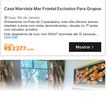
Casa Marvista Mar Frontal Exclusivo Para Grupos
casa
,
Rio de Janeiro
Diretamente na Praia de Copacabana, esta villa oferece acesso
imediato à areia com vistas deslumbrantes, situada no 7º andar
com elevador privativo.
Este alojamento de luxo com 500m² acomoda até 15 pessoas,
Leia mais
dispondo de 5 quartos com ar condicionado, cozinha equipada e
acesso direto à praia, sendo uma opção perfeita de casas de
Desde
férias no Rio de Janeiro.
Mostrar
R$ 2377
/noite