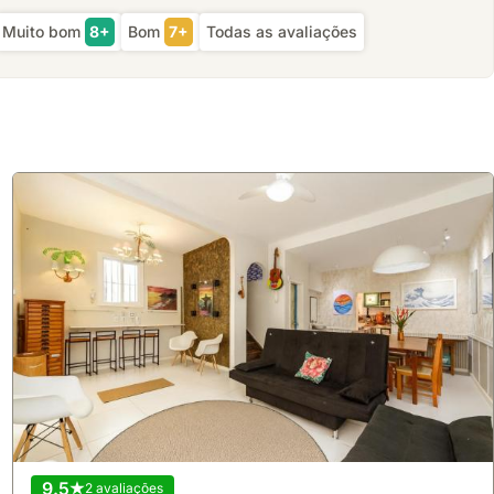
Muito bom
8+
Bom
7+
Todas as avaliações
9.5
2 avaliações