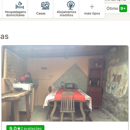
Ótimo
9+
Hospedagens
Alojamentos
Casas
mais tipos
domiciliares
insólitos
las
9.0
2 avaliações