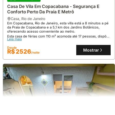
Casa De Vila Em Copacabana - Segurança E
Conforto Perto Da Praia E Metrô
casa
,
Rio de Janeiro
Em Copacabana, Rio de Janeiro, esta villa está a 8 minutos a pé
da Praia de Copacabana e a 5,1 km dos Jardins Botânicos,
oferecendo acesso conveniente ao metro.
Esta casa de férias com 110 m² acomoda até 17 pessoas, dispõe
Leia mais
de ar condicionado, Wi-Fi gratuito, cozinha equipada com micro-
ondas e frigorífico, e estacionamento privado gratuito.
Desde
Mostrar
R$ 2526
/noite