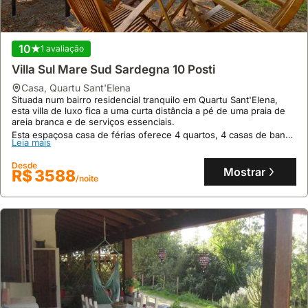
10
1 avaliação
Villa Sul Mare Sud Sardegna 10 Posti
casa
,
Quartu Sant'Elena
Situada num bairro residencial tranquilo em Quartu Sant'Elena,
esta villa de luxo fica a uma curta distância a pé de uma praia de
areia branca e de serviços essenciais.
Esta espaçosa casa de férias oferece 4 quartos, 4 casas de banho
Leia mais
e acomoda até 10 pessoas, com ar condicionado em toda a
propriedade e um jardim com área de refeições exterior.
Desde
Mostrar
R$ 3588
/noite