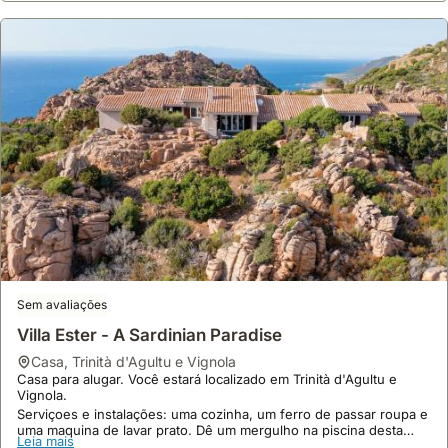
Sem avaliações
Villa Ester - A Sardinian Paradise
casa
,
Trinità d'Agultu e Vignola
Casa para alugar. Você estará localizado em Trinità d'Agultu e
Vignola.
Serviçoes e instalações: uma cozinha, um ferro de passar roupa e
uma maquina de lavar prato. Dê um mergulho na piscina desta
Leia mais
casa em Trinità d'Agultu e Vignola!