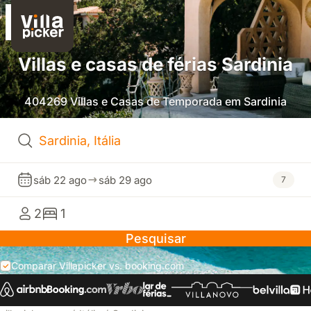
Villas e casas de férias Sardinia
404269 Villas e Casas de Temporada em Sardinia
sáb 22 ago
sáb 29 ago
7
2
1
Pesquisar
Comparar Villapicker vs. booking.com