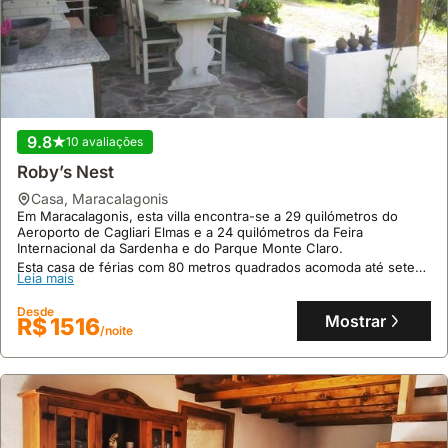
9.8
10 avaliações
Roby’s Nest
casa
,
Maracalagonis
Em Maracalagonis, esta villa encontra-se a 29 quilómetros do
Aeroporto de Cagliari Elmas e a 24 quilómetros da Feira
Internacional da Sardenha e do Parque Monte Claro.
Esta casa de férias com 80 metros quadrados acomoda até sete
Leia mais
pessoas, oferecendo ar condicionado, Wi-Fi e uma cozinha
totalmente equipada, além de um terraço e varanda para desfrutar
Desde
do exterior.
Mostrar
R$ 1516
/noite