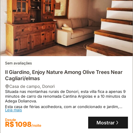
Sem avaliações
Il Giardino, Enjoy Nature Among Olive Trees Near
Cagliari/elmas
casa de campo
,
Donorì
Situada nas montanhas rurais de Donori, esta villa fica a apenas 9
minutos de carro da renomada Cantina Argiolas e a 10 minutos da
Adega Dolianova.
Esta casa de férias acolhedora, com ar condicionado e jardim,
Leia mais
acomoda confortavelmente até 7 pessoas, com cozinha totalmente
equipada e estacionamento no local.
Desde
Mostrar
R$ 1098
/noite