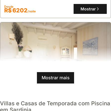
Desde
Mostrar
R$ 6202
/noite
Mostrar mais
Sem avaliações
Leucia Cervo By Klodge A Porto Cervo Retreat
Villas e Casas de Temporada com Piscina
chalé
,
Arzachena
em Sardinia