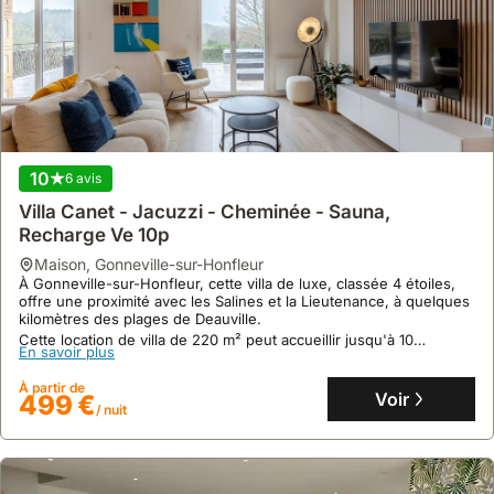
10
6 avis
Villa Canet - Jacuzzi - Cheminée - Sauna,
Recharge Ve 10p
maison
,
Gonneville-sur-Honfleur
À Gonneville-sur-Honfleur, cette villa de luxe, classée 4 étoiles,
offre une proximité avec les Salines et la Lieutenance, à quelques
kilomètres des plages de Deauville.
Cette location de villa de 220 m² peut accueillir jusqu'à 10
En savoir plus
personnes dans ses 5 chambres, avec un espace bien-être
incluant sauna et jacuzzi sur une terrasse de 40 m² avec vue sur
À partir de
la vallée.
Voir
499 €
/ nuit