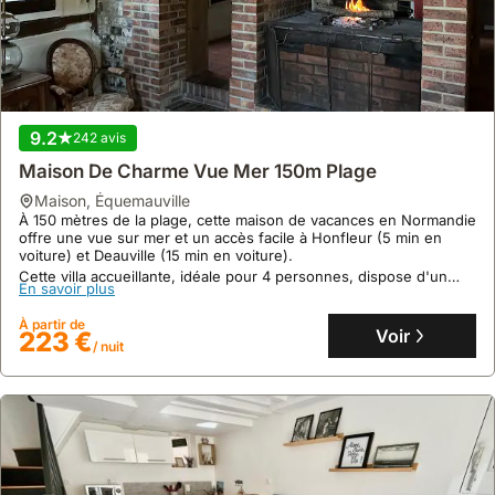
9.2
242 avis
Maison De Charme Vue Mer 150m Plage
maison
,
Équemauville
À 150 mètres de la plage, cette maison de vacances en Normandie
offre une vue sur mer et un accès facile à Honfleur (5 min en
voiture) et Deauville (15 min en voiture).
Cette villa accueillante, idéale pour 4 personnes, dispose d'un
En savoir plus
grand jardin de 3000m² avec vergers, d'une cuisine équipée et
de jeux pour enfants, constituant une location de villa parfaite
À partir de
pour les familles.
Voir
223 €
/ nuit