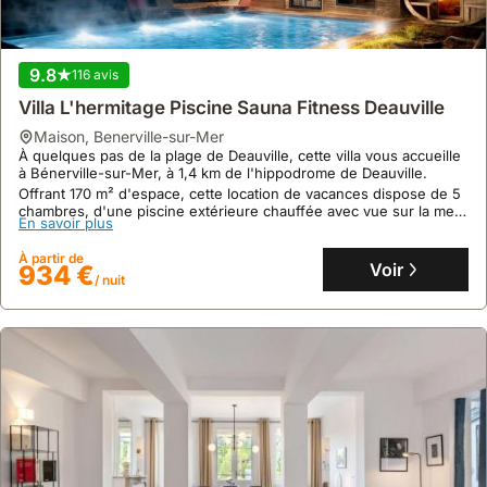
La Cabane De Milo - Typical Honfleur Fisherman's
House - 2 Bedrooms
9.8
116 avis
maison
,
Honfleur
À seulement 600 mètres du Musée d'Ethnographie et d'Art
Villa L'hermitage Piscine Sauna Fitness Deauville
Populaire Normand, cette maison de vacances à Honfleur offre
une immersion authentique dans le quartier des pêcheurs, à
maison
,
Benerville-sur-Mer
proximité immédiate du port ancien et de la plage de Butin.
À quelques pas de la plage de Deauville, cette villa vous accueille
En savoir plus
Cette villa de 60 m² accueille jusqu'à 7 personnes dans 2
à Bénerville-sur-Mer, à 1,4 km de l'hippodrome de Deauville.
chambres, disposant d'une cuisine équipée avec lave-vaisselle et
Offrant 170 m² d'espace, cette location de vacances dispose de 5
À partir de
d'une connexion Wi-Fi gratuite, parfaite pour un séjour
Voir
142 €
chambres, d'une piscine extérieure chauffée avec vue sur la mer,
/ nuit
confortable.
En savoir plus
d'un sauna, d'une salle de sport et d'un barbecue pour vos
moments de détente.
À partir de
Voir
934 €
/ nuit