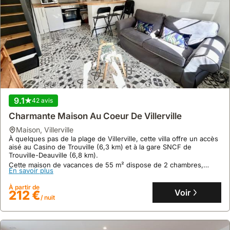
9.1
42 avis
Charmante Maison Au Coeur De Villerville
maison
,
Villerville
À quelques pas de la plage de Villerville, cette villa offre un accès
aisé au Casino de Trouville (6,3 km) et à la gare SNCF de
Trouville-Deauville (6,8 km).
Cette maison de vacances de 55 m² dispose de 2 chambres,
En savoir plus
d'une cuisine équipée et d'une connexion Wi-Fi gratuite.
À partir de
Voir
212 €
/ nuit