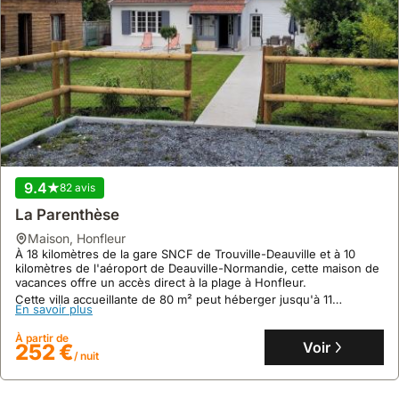
9.4
82 avis
La Parenthèse
maison
,
Honfleur
À 18 kilomètres de la gare SNCF de Trouville-Deauville et à 10
kilomètres de l'aéroport de Deauville-Normandie, cette maison de
vacances offre un accès direct à la plage à Honfleur.
Cette villa accueillante de 80 m² peut héberger jusqu'à 11
En savoir plus
personnes et dispose d'une cuisine équipée, d'un jardin avec
barbecue et d'une connexion Wi-Fi gratuite.
À partir de
Voir
252 €
/ nuit