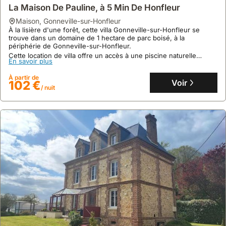
La Maison De Pauline, à 5 Min De Honfleur
maison
,
Gonneville-sur-Honfleur
8.3
24 avis
À la lisière d'une forêt, cette villa Gonneville-sur-Honfleur se
La Terrasse De Sacha House With Terrace &
trouve dans un domaine de 1 hectare de parc boisé, à la
périphérie de Gonneville-sur-Honfleur.
Fireplace 4 Guests
Cette location de villa offre un accès à une piscine naturelle
En savoir plus
maison
,
Honfleur
chauffée de 12x4m (mai-septembre 2025) et peut accueillir
À 500 mètres du Vieux Port de Honfleur, cette villa de vacances
jusqu'à 4 personnes dans son annexe restaurée et lumineuse.
À partir de
offre un accès rapide à la plage de Butin en 12 minutes de
Voir
102 €
marche.
/ nuit
Cette maison de vacances de 58 m² peut accueillir jusqu'à 7
En savoir plus
personnes et dispose d'une terrasse avec vue sur la ville, d'une
cuisine équipée et d'une connexion Wi-Fi gratuite.
À partir de
Voir
297 €
/ nuit