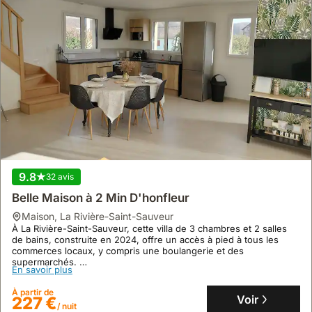
9.8
32 avis
Belle Maison à 2 Min D'honfleur
maison
,
La Rivière-Saint-Sauveur
À La Rivière-Saint-Sauveur, cette villa de 3 chambres et 2 salles
de bains, construite en 2024, offre un accès à pied à tous les
commerces locaux, y compris une boulangerie et des
supermarchés.
En savoir plus
Profitez d'une spacieuse terrasse de 40m² avec barbecue et d'un
intérieur moderne pouvant accueillir jusqu'à 6 personnes, incluant
À partir de
un parking pour deux voitures et des équipements familiaux sur
Voir
227 €
/ nuit
demande.