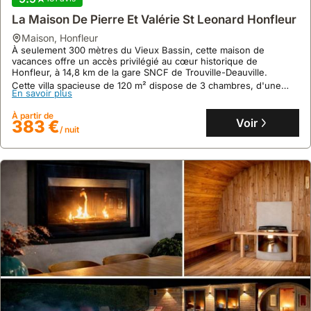
à quelques pas de toutes les commodités et de sites historiques.
La Maison De Pierre Et Valérie St Leonard Honfleur
Cette villa propose un jardin avec un ruisseau, un barbecue, et un
accès à un sauna, pour un séjour de détente jusqu'à 2
maison
,
Honfleur
En savoir plus
personnes.
À seulement 300 mètres du Vieux Bassin, cette maison de
vacances offre un accès privilégié au cœur historique de
À partir de
Voir
138 €
Honfleur, à 14,8 km de la gare SNCF de Trouville-Deauville.
/ nuit
Cette villa spacieuse de 120 m² dispose de 3 chambres, d'une
En savoir plus
cuisine équipée, d'une terrasse avec vue sur la ville et propose
des activités de plein air telles que le vélo et la randonnée.
À partir de
Voir
383 €
/ nuit
9.0
31 avis