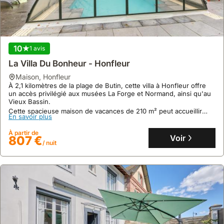
10
1 avis
La Villa Du Bonheur - Honfleur
maison
,
Honfleur
À 2,1 kilomètres de la plage de Butin, cette villa à Honfleur offre
un accès privilégié aux musées La Forge et Normand, ainsi qu'au
Vieux Bassin.
Cette spacieuse maison de vacances de 210 m² peut accueillir
En savoir plus
jusqu'à 11 personnes dans ses 4 chambres, et dispose d'une
piscine privée, d'un jardin et d'un sauna.
À partir de
Voir
807 €
/ nuit