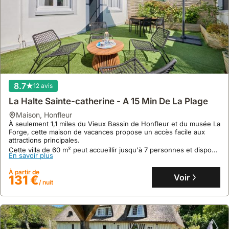
8.7
12 avis
La Halte Sainte-catherine - A 15 Min De La Plage
maison
,
Honfleur
À seulement 1,1 miles du Vieux Bassin de Honfleur et du musée La
Forge, cette maison de vacances propose un accès facile aux
attractions principales.
Cette villa de 60 m² peut accueillir jusqu'à 7 personnes et dispose
En savoir plus
d'un jardin, d'une terrasse et du WiFi gratuit.
À partir de
Voir
131 €
/ nuit