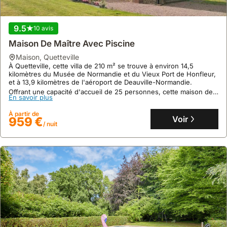
9.5
10 avis
Maison De Maître Avec Piscine
maison
,
Quetteville
À Quetteville, cette villa de 210 m² se trouve à environ 14,5
9.7
51 avis
kilomètres du Musée de Normandie et du Vieux Port de Honfleur,
et à 13,9 kilomètres de l'aéroport de Deauville-Normandie.
Maison De Pêcheur Honfleuraise Centre, Cour
Offrant une capacité d'accueil de 25 personnes, cette maison de
Privée
En savoir plus
vacances dispose d'une piscine privée, d'un grand jardin, d'une
terrasse avec vue, d'une cuisine équipée et d'un coin salon avec
maison
,
Honfleur
À partir de
cheminée.
Voir
Au cœur du quartier historique de Honfleur, cette maison de
959 €
/ nuit
vacances offre un accès immédiat aux commerces et un parking
gratuit à proximité.
Cette location de villa familiale, pouvant accueillir 4 personnes,
En savoir plus
dispose d'un jardin privatif et se trouve à seulement 10 minutes à
pied de la plage et du musée Erik Satie.
À partir de
Voir
132 €
/ nuit