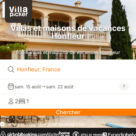
Villas et maisons de vacances
Honfleur
6554 Villas et maisons de vacances Honfleur
sam. 15 août
sam. 22 août
7
2
1
Chercher
Comparer Villapicker avec booking.com