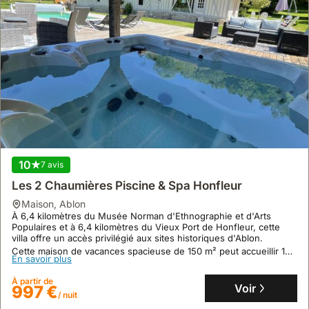
10
7 avis
Les 2 Chaumières Piscine & Spa Honfleur
maison
,
Ablon
À 6,4 kilomètres du Musée Norman d'Ethnographie et d'Arts
Populaires et à 6,4 kilomètres du Vieux Port de Honfleur, cette
villa offre un accès privilégié aux sites historiques d'Ablon.
Cette maison de vacances spacieuse de 150 m² peut accueillir 12
En savoir plus
personnes dans 3 chambres et dispose d'une cuisine équipée,
d'une piscine privée, d'un jacuzzi et d'un jardin, avec des activités
À partir de
de plein air telles que le vélo et la pêche à proximité.
Voir
997 €
/ nuit