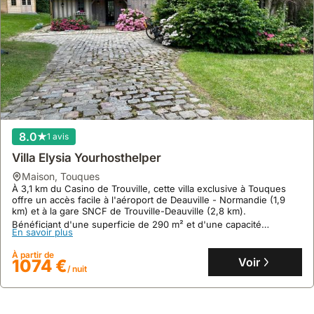
8.0
1 avis
Villa Elysia Yourhosthelper
maison
,
Touques
À 3,1 km du Casino de Trouville, cette villa exclusive à Touques
offre un accès facile à l'aéroport de Deauville - Normandie (1,9
Aucun avis
km) et à la gare SNCF de Trouville-Deauville (2,8 km).
Bénéficiant d'une superficie de 290 m² et d'une capacité
Maison Avec Jardin Près De Honfleur
En savoir plus
d'accueil de 23 personnes, cette maison de vacances propose un
jardin luxuriant avec piscine, une connexion Wi-Fi gratuite et une
maison
,
Gonneville-sur-Honfleur
À partir de
table de ping-pong pour des moments de détente.
Voir
À quelques minutes de Honfleur, cette villa de vacances vous
1074 €
/ nuit
accueille dans un cadre paisible en Normandie.
Cette maison de vacances spacieuse de 110 m² offre 3 chambres
pour 7 personnes, avec un jardin, une terrasse et un barbecue, à
En savoir plus
proximité du Bois du Breuil et des Falaises des Roches Noires.