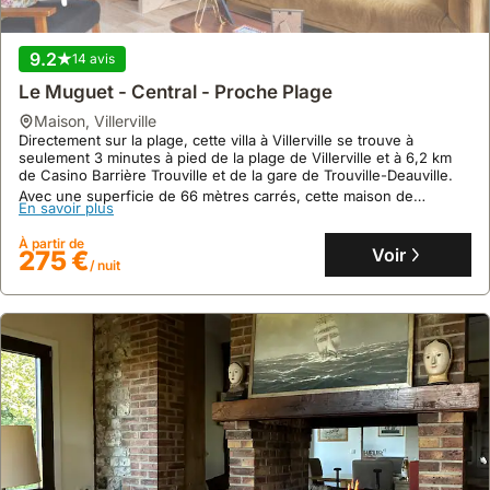
9.2
14 avis
Le Muguet - Central - Proche Plage
maison
,
Villerville
Directement sur la plage, cette villa à Villerville se trouve à
seulement 3 minutes à pied de la plage de Villerville et à 6,2 km
de Casino Barrière Trouville et de la gare de Trouville-Deauville.
Avec une superficie de 66 mètres carrés, cette maison de
En savoir plus
vacances peut accueillir jusqu'à 9 personnes dans ses 3
chambres et 2 salles de bains, et propose une cuisine
À partir de
entièrement équipée, une terrasse et un accès WiFi gratuit.
Voir
275 €
/ nuit