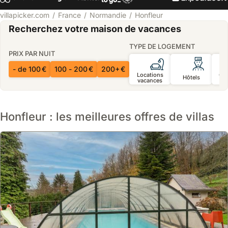
villapicker.com
France
Normandie
Honfleur
Recherchez votre maison de vacances
TYPE DE LOGEMENT
PRIX PAR NUIT
- de 100 €
100 - 200 €
200+ €
Locations
Ch
Hôtels
vacances
d’
Honfleur : les meilleures offres de villas