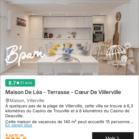
8.7
21 avis
Maison De Léa - Terrasse - Cœur De Villerville
maison
,
Villerville
À quelques pas de la plage de Villerville, cette villa se trouve à 6,3
kilomètres du Casino de Trouville et à 8 kilomètres du Casino de
Deauville.
Cette maison de vacances de 140 m² peut accueillir 15 personnes
En savoir plus
et dispose d'une cuisine équipée, de deux salles de bains et
d'une terrasse avec vue sur cour intérieure.
À partir de
Voir