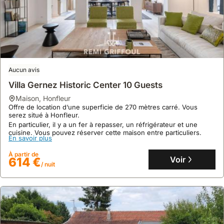
9.2
16 avis
Laventoliere Trouville
maison
,
Trouville-sur-Mer
Aucun avis
À 19 minutes à pied de la plage de Trouville, cette villa de 6
Villa Gernez Historic Center 10 Guests
chambres est située à Trouville-sur-Mer, à seulement 800 mètres
de la gare SNCF de Trouville-Deauville.
maison
,
Honfleur
Cette location de villa propose 200 m² d'espace, une cuisine
Offre de location d‘une superficie de 270 mètres carré. Vous
En savoir plus
équipée, la climatisation, et un jardin privé avec terrasse pour des
serez situé à Honfleur.
séjours confortables.
En particulier, il y a un fer à repasser, un réfrigérateur et une
À partir de
Voir
712 €
cuisine. Vous pouvez réserver cette maison entre particuliers.
/ nuit
En savoir plus
À partir de
Voir
614 €
/ nuit