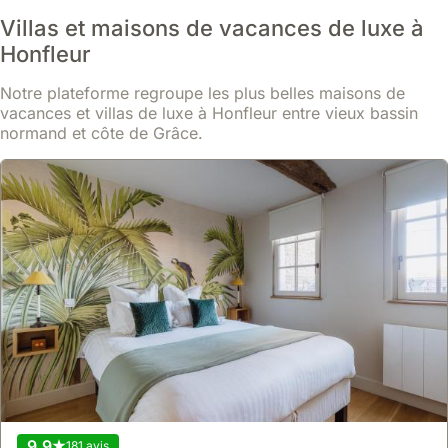
À partir de
Villas et maisons de vacances de luxe à
Voir
143 €
/ nuit
Honfleur
Notre plateforme regroupe les plus belles maisons de
vacances et villas de luxe à Honfleur entre vieux bassin
normand et côte de Grâce.
9.4
337 avis
~ Maisonnette Avec Sauna ~ Honfleur ~
maison
,
Honfleur
En plein centre de Honfleur, cette maison de vacances se trouve
9.9
181 avis