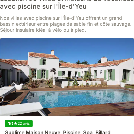
À 400 mètres du port, ce studio offre un accès facile aux
avec piscine sur l'Île-d'Yeu
commodités et à la vie de l'Île-d'Yeu, tout en étant situé dans une
cour calme.
Nos villas avec piscine sur l'Île-d'Yeu offrent un grand
Cette location de villa dispose d'une mezzanine avec un
En savoir plus
couchage double, d'une kitchenette équipée et d'une salle de
bassin extérieur entre plages de sable fin et côte sauvage.
bain privative, pouvant accueillir jusqu'à 3 personnes pour un
Séjour insulaire idéal à vélo ou à pied.
À partir de
séjour confortable.
Voir
139 €
/ nuit
10
22 avis
Sublime Maison Neuve, Piscine, Spa, Billard,