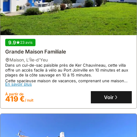
9.9
23 avis
Grande Maison Familiale
maison
,
L'Île-d'Yeu
Dans un cul-de-sac paisible près de Ker Chauvineau, cette villa
offre un accès facile à vélo au Port Joinville en 10 minutes et aux
plages de la côte sauvage en 10 à 15 minutes.
Cette spacieuse maison de vacances, comprenant une maison
En savoir plus
principale et une dépendance, peut accueillir jusqu'à 10
personnes et dispose d'un grand jardin arboré pour un séjour
À partir de
reposant.
Voir
419 €
/ nuit