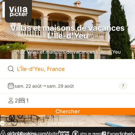
Villas et maisons de vacances
L'Île-d'Yeu
2102 Villas et maisons de vacances L'Île-d'Yeu
sam. 22 août
sam. 29 août
7
2
1
Chercher
Comparer Villapicker avec booking.com