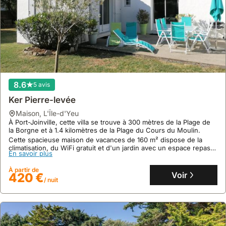
8.6
5 avis
Ker Pierre-levée
maison
,
L'Île-d'Yeu
À Port-Joinville, cette villa se trouve à 300 mètres de la Plage de
la Borgne et à 1.4 kilomètres de la Plage du Cours du Moulin.
Cette spacieuse maison de vacances de 160 m² dispose de la
climatisation, du WiFi gratuit et d'un jardin avec un espace repas
En savoir plus
extérieur, offrant un hébergement confortable pour les familles et
les groupes.
À partir de
Voir
420 €
/ nuit