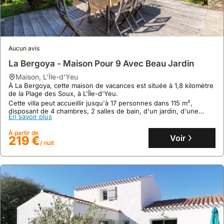
Aucun avis
La Bergoya - Maison Pour 9 Avec Beau Jardin
maison
,
L'Île-d'Yeu
À La Bergoya, cette maison de vacances est située à 1,8 kilomètre
de la Plage des Soux, à L'Île-d'Yeu.
Cette villa peut accueillir jusqu'à 17 personnes dans 115 m²,
disposant de 4 chambres, 2 salles de bain, d'un jardin, d'une
En savoir plus
terrasse, du WiFi gratuit et d'un parking privé.
À partir de
Voir
219 €
/ nuit