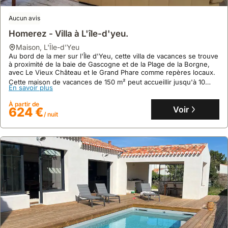
Aucun avis
Homerez - Villa à L'île-d'yeu.
maison
,
L'Île-d'Yeu
10
13 avis
Au bord de la mer sur l'Île d'Yeu, cette villa de vacances se trouve
Maison D'architecte Cote Sauvage
à proximité de la baie de Gascogne et de la Plage de la Borgne,
avec Le Vieux Château et le Grand Phare comme repères locaux.
maison
,
L'Île-d'Yeu
Cette maison de vacances de 150 m² peut accueillir jusqu'à 10
À seulement 50 mètres de la mer et de la côte sauvage, cette
En savoir plus
personnes et dispose d'une piscine privée ouverte de mai à
vaste maison de vacances de 160m² est une invitation à la détente
octobre, d'une terrasse avec barbecue et d'un parking sur place.
sur l'Île d'Yeu, à 8 minutes à vélo de Port Joinville.
À partir de
Voir
624 €
Profitez de 4 chambres pouvant accueillir 8 personnes, d'un jardin
/ nuit
En savoir plus
de 1800m² avec terrasse, d'une connexion internet et d'un terrain
de tennis pour un séjour tout confort.
À partir de
Voir
483 €
/ nuit