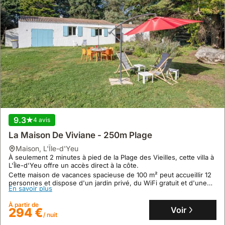
9.3
4 avis
La Maison De Viviane - 250m Plage
maison
,
L'Île-d'Yeu
À seulement 2 minutes à pied de la Plage des Vieilles, cette villa à
L'Île-d'Yeu offre un accès direct à la côte.
Cette maison de vacances spacieuse de 100 m² peut accueillir 12
personnes et dispose d'un jardin privé, du WiFi gratuit et d'une
En savoir plus
cuisine équipée.
À partir de
Voir
294 €
/ nuit