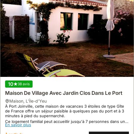
10
38 avis
Maison De Village Avec Jardin Clos Dans Le Port
maison
,
L'Île-d'Yeu
À Port Joinville, cette maison de vacances 3 étoiles de type Gîte
de France offre un séjour paisible à quelques pas du port et à 3
minutes à pied du supermarché.
Ce logement familial peut accueillir jusqu'à 7 personnes dans une
En savoir plus
villa comprenant une maison principale rénovée et un studio
indépendant, avec un jardin clos d'environ 200 m² doté d'une