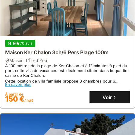
9.9
56 avis
Maison Secteur Cadouère
maison
,
L'Île-d'Yeu
À 5-10 minutes à vélo des plages de Sabias et Belle Maison, cette
maison de vacances récente et lumineuse bénéficie d'un
environnement paisible sur L'Île-d'Yeu.
9.9
70 avis
Cette location de villa, classée 3 étoiles, peut accueillir jusqu'à 6
En savoir plus
personnes et dispose d'un jardin clos avec terrasse en bois,
Maison Ker Chalon 3ch/6 Pers Plage 100m
d'une cuisine équipée et d'un salon ouvert.
À partir de
Voir
92 €
maison
,
L'Île-d'Yeu
/ nuit
À 100 mètres de la plage de Ker Chalon et à 12 minutes à pied du
port, cette villa de vacances est idéalement située dans le quartier
calme de Ker Chalon.
Cette location de villa familiale propose 3 chambres pour 6
En savoir plus
personnes, avec un jardin clos et un accès internet, offrant un
séjour confortable avec une cuisine entièrement équipée.
À partir de
Voir
150 €
/ nuit