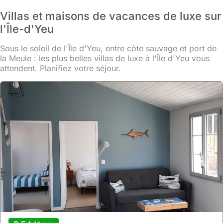
Villas et maisons de vacances de luxe sur
l'Île-d'Yeu
Sous le soleil de l'Île d'Yeu, entre côte sauvage et port de
la Meule : les plus belles villas de luxe à l'Île d'Yeu vous
attendent. Planifiez votre séjour.
9.6
36 avis
Maison Lumineuse Port Joinville, Cour Privée.
maison
,
L'Île-d'Yeu
À 150 mètres du port et des commerces de L'Île-d'Yeu, cette
maison de pêcheurs de début XXe siècle propose un séjour
authentique.