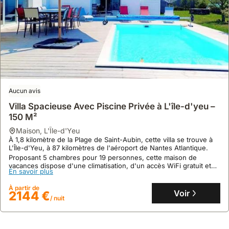
Aucun avis
Villa Spacieuse Avec Piscine Privée à L'île-d'yeu –
150 M²
maison
,
L'Île-d'Yeu
9.5
16 avis
À 1,8 kilomètre de la Plage de Saint-Aubin, cette villa se trouve à
Maison De Ville La Veronette
L'Île-d'Yeu, à 87 kilomètres de l'aéroport de Nantes Atlantique.
Proposant 5 chambres pour 19 personnes, cette maison de
maison
,
L'Île-d'Yeu
vacances dispose d'une climatisation, d'un accès WiFi gratuit et
À Port Joinville, cette maison de vacances de 60m² se trouve
En savoir plus
d'une piscine extérieure saisonnière.
dans une ruelle, à moins de dix minutes à pied des terminaux de
ferry, des commerces et des plages, parfaite pour explorer L'Île-
À partir de
Voir
2144 €
d'Yeu.
/ nuit
En savoir plus
Cette villa, offrant une capacité d'accueil de 4 personnes, dispose
d'une cuisine entièrement équipée et de deux chambres
À partir de
confortables, avec une douche moderne et des WC intégrés.
Voir
150 €
/ nuit