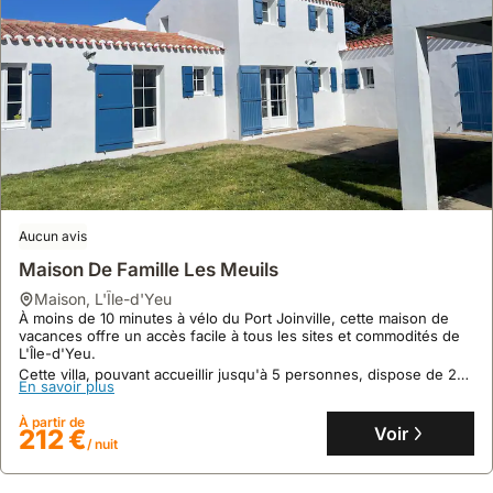
Aucun avis
Maison De Famille Les Meuils
maison
,
L'Île-d'Yeu
À moins de 10 minutes à vélo du Port Joinville, cette maison de
vacances offre un accès facile à tous les sites et commodités de
L'Île-d'Yeu.
Cette villa, pouvant accueillir jusqu'à 5 personnes, dispose de 2
En savoir plus
chambres et 1 salle de bain, parfaite pour explorer L'Île-d'Yeu à
vélo.
À partir de
Voir
212 €
/ nuit