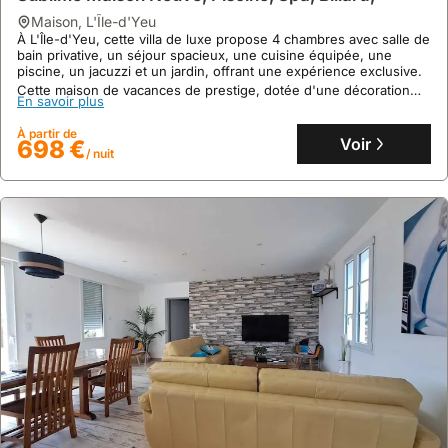
Aucun avis
maison
,
L'Île-d'Yeu
105 M² Maison De Vacances ∙ 3 Chambres ∙ 9
À L'Île-d'Yeu, cette villa de luxe propose 4 chambres avec salle de
Personnes
bain privative, un séjour spacieux, une cuisine équipée, une
piscine, un jacuzzi et un jardin, offrant une expérience exclusive.
maison
,
L'Île-d'Yeu
Cette maison de vacances de prestige, dotée d'une décoration
Logement pouvant accueillir jusqu‘à 9 personnes. Vous logerez à
En savoir plus
raffinée et de mobilier design, inclut un terrain de pétanque et
L'Île-d'Yeu.
une salle de billard pour des moments de détente et de
À partir de
Différentes prestations sont à votre disposition notamment un
convivialité.
Voir
698 €
restaurant, un réfrigérateur et une machine à laver. En plus, cet
/ nuit
En savoir plus
hébergement à L'Île-d'Yeu est idéal pour les familles.
À partir de
Voir
195 €
/ nuit