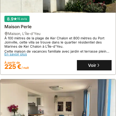
maison
,
L'Île-d'Yeu
À 800m du port de L'Île-d'Yeu, cette maison de vacances de 67m²
propose un accès facile aux commodités locales, situées à 600m.
Cette villa accueillante, parfaite pour 6 personnes, offre une
8.9
15 avis
terrasse privée de 30m² orientée ouest, idéale pour profiter des
En savoir plus
soirées, et dispose de l'équipement bébé nécessaire.
Maison Perle
À partir de
Voir
132 €
maison
,
L'Île-d'Yeu
/ nuit
À 100 mètres de la plage de Ker Chalon et 800 mètres du Port
Joinville, cette villa se trouve dans le quartier résidentiel des
Marines de Ker Chalon à L'Île-d'Yeu.
Cette maison de vacances familiale avec jardin et terrasse plein
En savoir plus
sud peut accueillir jusqu'à 6 personnes et dispose d'une cuisine
équipée et d'un barbecue.
À partir de
Voir
225 €
/ nuit