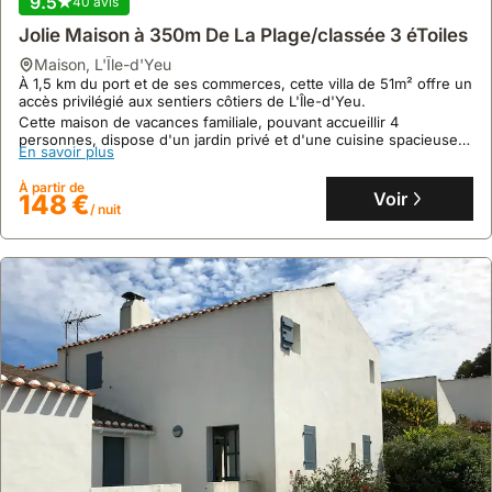
9.5
40 avis
Cette location de villa, pouvant accueillir 4 personnes, dispose de
En savoir plus
2 chambres à l'étage, d'une salle de bain avec douche au rez-de-
Jolie Maison à 350m De La Plage/classée 3 éToiles
chaussée, et d'un tourne-disque avec vinyles pour une touche
À partir de
vintage.
Voir
210 €
maison
,
L'Île-d'Yeu
/ nuit
À 1,5 km du port et de ses commerces, cette villa de 51m² offre un
accès privilégié aux sentiers côtiers de L'Île-d'Yeu.
Cette maison de vacances familiale, pouvant accueillir 4
personnes, dispose d'un jardin privé et d'une cuisine spacieuse
En savoir plus
équipée pour préparer des spécialités locales.
À partir de
Voir
148 €
/ nuit
9.8
75 avis
Maison 6 Personnes Dans Le Port De L'île D'yeu