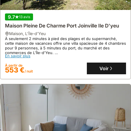
9.7
13 avis
Maison Pleine De Charme Port Joinville Ile D'yeu
maison
,
L'Île-d'Yeu
À seulement 2 minutes à pied des plages et du supermarché,
cette maison de vacances offre une villa spacieuse de 4 chambres
pour 9 personnes, à 5 minutes du port, du marché et des
commerces de L'Île-d'Yeu.
En savoir plus
Profitez d'une location de villa rénovée avec jardin, terrasse
équipée d'un barbecue, et une dépendance indépendante pour
À partir de
un séjour confortable et bien situé.
Voir
553 €
/ nuit