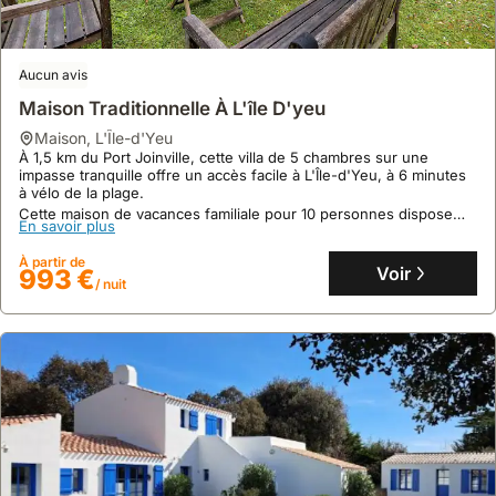
Aucun avis
Maison Traditionnelle À L'île D'yeu
maison
,
L'Île-d'Yeu
À 1,5 km du Port Joinville, cette villa de 5 chambres sur une
impasse tranquille offre un accès facile à L'Île-d'Yeu, à 6 minutes
à vélo de la plage.
Cette maison de vacances familiale pour 10 personnes dispose
En savoir plus
d'un grand jardin de 500 m², d'une cuisine équipée et d'une
connexion Internet, avec une maison principale et une annexe
À partir de
séparée pour plus de flexibilité.
Voir
993 €
/ nuit