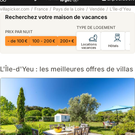
villapicker.com
France
Pays de la Loire
Vendée
L'Île-d'Yeu
Recherchez votre maison de vacances
TYPE DE LOGEMENT
PRIX PAR NUIT
- de 100 €
100 - 200 €
200+ €
Locations
Ch
Hôtels
vacances
d’
L'Île-d'Yeu : les meilleures offres de villas