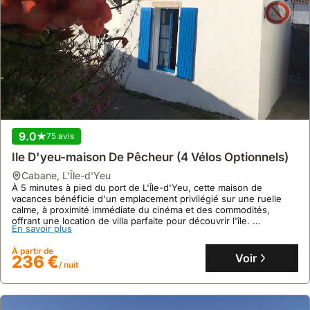
9.0
75 avis
Ile D'yeu-maison De Pêcheur (4 Vélos Optionnels)
cabane
,
L'Île-d'Yeu
À 5 minutes à pied du port de L'Île-d'Yeu, cette maison de
vacances bénéficie d'un emplacement privilégié sur une ruelle
calme, à proximité immédiate du cinéma et des commodités,
offrant une location de villa parfaite pour découvrir l'île.
En savoir plus
Cette villa accueillante pour 5 personnes propose 2 chambres,
une cuisine équipée, un jardin avec barbecue et une cabane
À partir de
unique avec lits superposés, ainsi que 3 vélos pour explorer les
Voir
236 €
/ nuit
environs.