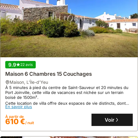
9.9
22 avis
Maison 6 Chambres 15 Couchages
maison
,
L'Île-d'Yeu
À 5 minutes à pied du centre de Saint-Sauveur et 20 minutes du
Port Joinville, cette villa de vacances est nichée sur un terrain
boisé de 1500m².
Cette location de villa offre deux espaces de vie distincts, dont
En savoir plus
une annexe avec cuisine d'été et salle de bain, pouvant accueillir
jusqu'à 15 personnes.
À partir de
Voir
610 €
/ nuit