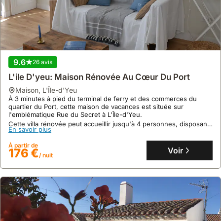
9.6
26 avis
L'ile D'yeu: Maison Rénovée Au Cœur Du Port
maison
,
L'Île-d'Yeu
À 3 minutes à pied du terminal de ferry et des commerces du
quartier du Port, cette maison de vacances est située sur
l'emblématique Rue du Secret à L'Île-d'Yeu.
Cette villa rénovée peut accueillir jusqu'à 4 personnes, disposant
En savoir plus
de 2 chambres confortables, d'une cuisine équipée et d'une salle
de bain avec lave-linge, offrant un séjour moderne.
À partir de
Voir
176 €
/ nuit