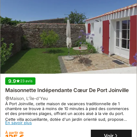
9.9
23 avis
Maisonnette Indépendante Cœur De Port Joinville
maison
,
L'Île-d'Yeu
À Port Joinville, cette maison de vacances traditionnelle de 1
chambre se trouve à moins de 10 minutes à pied des commerces
et des premières plages, offrant un accès aisé à la vie du port.
Cette villa accueillante, dotée d'un jardin orienté sud, propose
En savoir plus
une cuisine entièrement équipée avec machine à expresso et une
capacité d'accueil de 2 personnes pour un séjour confortable.
À partir de
Voir