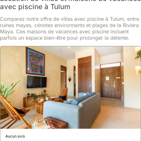
avec piscine à Tulum
Luxury 5 Bedroom Pool Tiki Bar & Outdoor Gym
maison
,
Tulum
Comparez notre offre de villas avec piscine à Tulum, entre
À 5,8 kilomètres du site archéologique de Tulum et à 19 minutes à
ruines mayas, cénotes environnants et plages de la Riviera
pied de la gare routière, cette villa offre une localisation
Maya. Ces maisons de vacances avec piscine incluent
stratégique pour explorer la région.
parfois un espace bien-être pour prolonger la détente.
Cette luxueuse maison de vacances de 232 m² peut accueillir
En savoir plus
jusqu'à 22 personnes et dispose de 5 chambres, d'une piscine
privée, d'un bar tiki et d'une salle de sport extérieure.
À partir de
Voir
708 €
/ nuit
Aucun avis