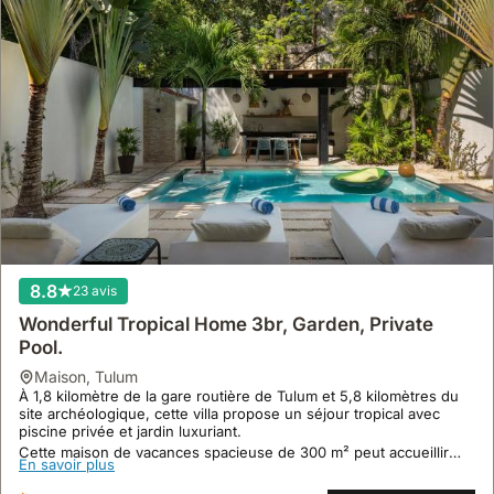
8.8
23 avis
Wonderful Tropical Home 3br, Garden, Private
Pool.
maison
,
Tulum
À 1,8 kilomètre de la gare routière de Tulum et 5,8 kilomètres du
site archéologique, cette villa propose un séjour tropical avec
piscine privée et jardin luxuriant.
Cette maison de vacances spacieuse de 300 m² peut accueillir
En savoir plus
jusqu'à 13 personnes et offre une connexion Wi-Fi gratuite, la
climatisation et un parking privé.