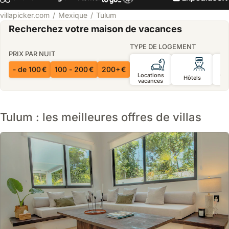
villapicker.com
Mexique
Tulum
Recherchez votre maison de vacances
TYPE DE LOGEMENT
PRIX PAR NUIT
- de 100 €
100 - 200 €
200+ €
Locations
Ch
Hôtels
vacances
d’
Tulum : les meilleures offres de villas