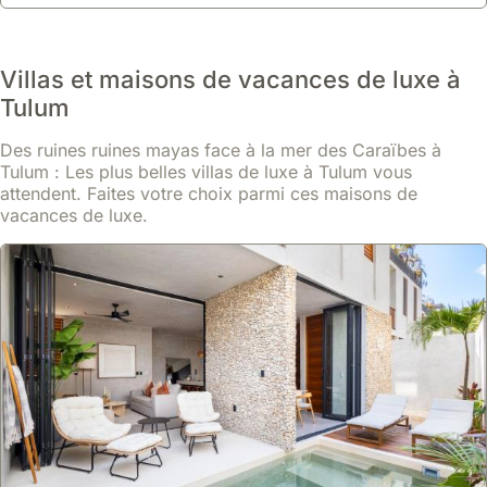
de Tulum.
Cette location de villa spacieuse, avec 4 chambres et 4 salles de
En savoir plus
bain, peut accueillir jusqu'à 12 personnes et dispose d'une
piscine, d'un jacuzzi et d'un barbecue pour des moments
À partir de
Villas et maisons de vacances de luxe à
conviviaux.
Voir
222 €
/ nuit
Tulum
Des ruines ruines mayas face à la mer des Caraïbes à
Tulum : Les plus belles villas de luxe à Tulum vous
attendent. Faites votre choix parmi ces maisons de
vacances de luxe.
8.2
32 avis
4bdr Luxury Villa 2 Private Pools 10 Min Beach &