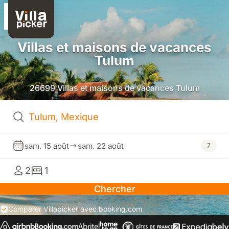
Villas et maisons de vacances
Tulum
26699 Villas et maisons de vacances Tulum
sam. 15 août
sam. 22 août
7
2
1
Chercher
Comparer Villapicker avec booking.com