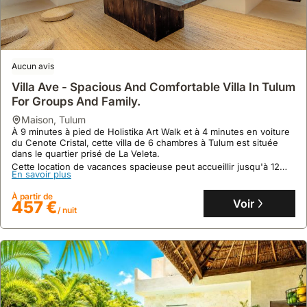
Aucun avis
Villa Ave - Spacious And Comfortable Villa In Tulum
For Groups And Family.
maison
,
Tulum
À 9 minutes à pied de Holistika Art Walk et à 4 minutes en voiture
du Cenote Cristal, cette villa de 6 chambres à Tulum est située
dans le quartier prisé de La Veleta.
Cette location de vacances spacieuse peut accueillir jusqu'à 12
En savoir plus
personnes et dispose d'une piscine, de la climatisation et d'une
connexion Wi-Fi gratuite pour un séjour confortable.
À partir de
Voir
457 €
/ nuit