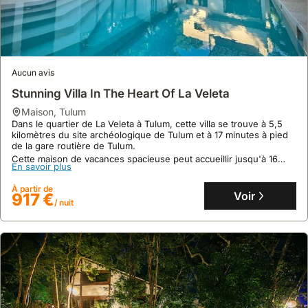
spéciaux.
vélo
restant
marchés
Les
ou
à
locaux
villas
de
quelques
permettent
les
prendre
minutes
aussi
plus
des
en
de
Aucun avis
recherchées
taxis
voiture
découvrir
Stunning Villa In The Heart Of La Veleta
partent
pour
des
les
maison
,
Tulum
rapidement.
explorer
plages
produits
Dans le quartier de La Veleta à Tulum, cette villa se trouve à 5,5
les
et
frais
kilomètres du site archéologique de Tulum et à 17 minutes à pied
environs.
des
de la gare routière de Tulum.
de
Pour
Cette maison de vacances spacieuse peut accueillir jusqu'à 16
sites
la
En savoir plus
personnes, dispose de 6 chambres et d'une piscine privée,
plus
archéologiques.
région.
offrant un séjour confortable pour les grands groupes.
de
À partir de
Voir
917 €
/ nuit
liberté
et
pour
visiter
des
sites
plus