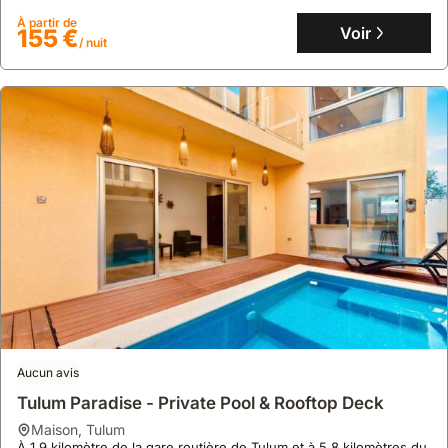
équipée et d'une connexion Wi-Fi gratuite.
À partir de
Voir
155 €
/ nuit
Aucun avis
Tulum Paradise - Private Pool & Rooftop Deck
maison
,
Tulum
À 1,9 kilomètre de la gare routière de Tulum et à 5,8 kilomètres du