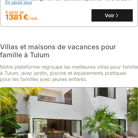
En savoir plus
salles de bains, une piscine intérieure, un centre de remise en
forme et une cuisine entièrement équipée, parfait pour une
À partir de
escapade en famille.
Voir
1381 €
/ nuit
Villas et maisons de vacances pour
famille à Tulum
Notre plateforme regroupe les meilleures villas pour famille
à Tulum, avec jardin, piscine et équipements pratiques
pour les familles avec jeunes enfants.