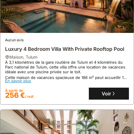
10
1 avis
Villa à Tulum Avec Piscine Et Jacuzzi Privés
maison
,
Tulum
À La Veleta, Tulum, cette villa exclusive se trouve à moins de 5
Aucun avis
kilomètres des plages paradisiaques et à proximité du parc
Luxury 4 Bedroom Villa With Private Rooftop Pool
national de Tulum.
Cette maison de vacances de 242 m² peut accueillir jusqu'à 12
maison
,
Tulum
En savoir plus
personnes et dispose de 4 chambres, 3 salles de bain, d'une
À 3,1 kilomètres de la gare routière de Tulum et 4 kilomètres du
piscine privée et d'un service de conciergerie pour un séjour
Parc national de Tulum, cette villa offre une location de vacances
À partir de
confortable.
Voir
353 €
idéale avec une piscine privée sur le toit.
/ nuit
Cette maison de vacances spacieuse de 186 m² peut accueillir 14
En savoir plus
personnes avec 4 chambres climatisées et une cuisine
entièrement équipée.
À partir de
Voir
256 €
/ nuit