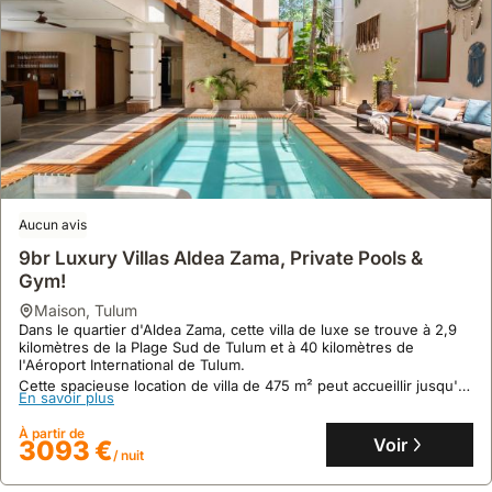
Aucun avis
Casa Areca, Awarded Architectural Villa Located
In A Secured Gated Community, With Concierge
Service
Aucun avis
maison
,
Tulum
Logement d‘une surface de 204 mètres carré. Vous serez logé à
9br Luxury Villas Aldea Zama, Private Pools &
Tulum.
Gym!
Prestations : un frigo, une terrasse et une machine à laver. Vous
pourrez également profiter de la piscine avec cette maison à
maison
,
Tulum
En savoir plus
Tulum !
Dans le quartier d'Aldea Zama, cette villa de luxe se trouve à 2,9
kilomètres de la Plage Sud de Tulum et à 40 kilomètres de
À partir de
Voir
960 €
l'Aéroport International de Tulum.
/ nuit
Cette spacieuse location de villa de 475 m² peut accueillir jusqu'à
En savoir plus
57 personnes avec 9 chambres, 11 salles de bain, une piscine
privée, un jacuzzi et un centre de fitness, offrant un séjour
À partir de
exclusif avec des visites guidées et un bar sur place.
Voir
3093 €
/ nuit