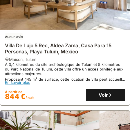
Aucun avis
Villa De Lujo 5 Rec, Aldea Zama, Casa Para 15
Personas, Playa Tulum, México
maison
,
Tulum
À 3,4 kilomètres du site archéologique de Tulum et 5 kilomètres
du Parc National de Tulum, cette villa offre un accès privilégié aux
Aucun avis
attractions majeures.
Proposant 445 m² de surface, cette location de villa peut accueillir
Casa Alegria By Sandy Powerful
En savoir plus
18 personnes avec ses 5 chambres et 5 salles de bain, incluant
une salle de fitness privée et un jardin luxuriant.
maison
,
Tulum
À partir de
Voir
Dans le quartier La Veleta à Tulum, cette maison de vacances se
844 €
/ nuit
trouve à moins de 2 kilomètres du Holistika Art Walk et de l'Hôpital
de Tulum.
Profitez d'une villa avec piscine privée, climatisation, WiFi gratuit
En savoir plus
et une cuisine entièrement équipée, à proximité du centre
commercial Hunab Lifestyle et du parc Jaguar.
À partir de
Voir
444 €
/ nuit