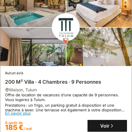
Aucun avis
200 M² Villa ∙ 4 Chambres ∙ 9 Personnes
maison
,
Tulum
Offre de location de vacances d‘une capacité de 9 personnes.
Vous logerez à Tulum.
Prestations : un frigo, un parking gratuit à disposition et une
machine à laver. Une terrasse est également à votre disposition
En savoir plus
dans cette maison à Tulum !
À partir de
Voir
185 €
/ nuit