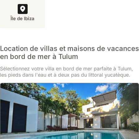
de
nombreuses
mois
et
Tulum,
excursions
à
des
souvent
gastronomiques
Île de Ibiza
l'avance,
activités
appelées
et
surtout
prévues.
Tulum
des
si
Si
Pueblo.
restaurants
vous
la
Ces
proposant
prévoyez
villa
Location de villas et maisons de vacances
villas
une
de
est
offrent
en bord de mer à Tulum
cuisine
voyager
située
un
mexicaine
pendant
dans
Sélectionnez votre villa en bord de mer parfaite à Tulum,
accès
et
la
la
les pieds dans l'eau et à deux pas du littoral yucatèque.
facile
internationale
haute
zone
aux
de
saison
hôtelière,
restaurants,
qualité,
(de
il
boutiques
accessibles
décembre
est
et
depuis
à
possible
à
la
avril)
de
l'ambiance
plupart
ou
se
locale,
des
lors
déplacer
tout
villas.
d'événements
à
en
Des