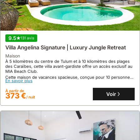
9.5
131 avis
Villa Angelina Signature | Luxury Jungle Retreat
maison
À 5 kilomètres du centre de Tulum et à 10 kilomètres des plages
des Caraïbes, cette villa avant-gardiste offre un accès exclusif au
MIA Beach Club.
Cette maison de vacances spacieuse, conçue pour 10 personnes,
En savoir plus
propose une cuisine entièrement équipée, une connexion
internet haut débit, la climatisation et une piscine privée, avec des
À partir de
services optionnels de conciergerie et de chef privé.
Voir
373 €
/ nuit