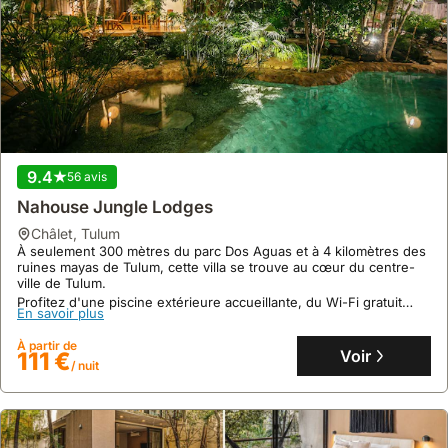
éloignés
comme
Coba,
une
voiture
de
location
est
9.4
56 avis
recommandée.
Nahouse Jungle Lodges
châlet
,
Tulum
À seulement 300 mètres du parc Dos Aguas et à 4 kilomètres des
ruines mayas de Tulum, cette villa se trouve au cœur du centre-
ville de Tulum.
Profitez d'une piscine extérieure accueillante, du Wi-Fi gratuit
En savoir plus
dans les espaces publics et d'un service de conciergerie pour
organiser vos excursions, faisant de cette location de villa un
À partir de
choix parfait pour votre séjour.
Voir
111 €
/ nuit