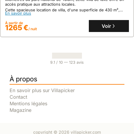
accès pratique aux attractions locales.
Cette spacieuse location de villa, d'une superficie de 430 m²,
En savoir plus
peut accueillir jusqu'à 27 personnes et dispose de trois piscines
privées, d'un jacuzzi, d'un sauna et d'un centre de fitness.
À partir de
Voir
1265 €
/ nuit
9.1
/ 10 —
123
avis
À propos
En savoir plus sur Villapicker
Contact
Mentions légales
Magazine
copyright © 2026 villapicker.com