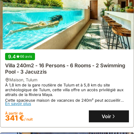
9.4
66 avis
Villa 240m2 - 16 Persons - 6 Rooms - 2 Swimming
Pool - 3 Jacuzzis
maison
,
Tulum
À 1,8 km de la gare routière de Tulum et à 5,8 km du site
archéologique de Tulum, cette villa offre un accès privilégié aux
attraits de la Riviera Maya.
Cette spacieuse maison de vacances de 240m² peut accueillir
En savoir plus
jusqu'à 16 personnes et dispose de deux piscines, trois jacuzzis,
un accès à un spa, et une cuisine entièrement équipée avec
À partir de
réfrigérateur, congélateur, micro-ondes et lave-vaisselle.
Voir
341 €
/ nuit