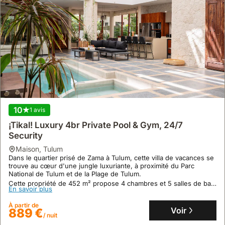
10
1 avis
¡Tikal! Luxury 4br Private Pool & Gym, 24/7
Security
maison
,
Tulum
Dans le quartier prisé de Zama à Tulum, cette villa de vacances se
9.4
3 avis
trouve au cœur d'une jungle luxuriante, à proximité du Parc
National de Tulum et de la Plage de Tulum.
New Villa 4bdr Private Pool & Hot Tub Tulum Veleta
Cette propriété de 452 m² propose 4 chambres et 5 salles de bain
12 People
En savoir plus
pour accueillir jusqu'à 14 personnes, avec une piscine intérieure,
un jacuzzi et une salle de sport pour votre détente.
maison
,
Tulum
À partir de
Voir
À 3 minutes en voiture du Cenote Cristal et 4 minutes du Cenote
889 €
/ nuit
Calavera, cette villa de luxe est située dans le quartier La Veleta