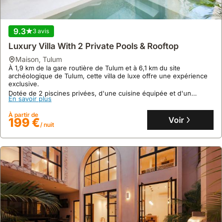
Zamna
maison
,
Tulum
9.3
À 5,3 kilomètres du site archéologique de Tulum et à 15 minutes à
3 avis
pied de la gare routière de Tulum, cette villa offre un accès
Luxury Villa With 2 Private Pools & Rooftop
pratique aux attractions locales.
Cette luxueuse maison de vacances, d'une superficie de 200 m²,
maison
,
Tulum
En savoir plus
peut accueillir jusqu'à 23 personnes avec ses quatre chambres,
À 1,9 km de la gare routière de Tulum et à 6,1 km du site
quatre salles de bains, deux piscines privées, une cuisine
archéologique de Tulum, cette villa de luxe offre une expérience
À partir de
équipée et un jardin avec des espaces extérieurs aménagés.
Voir
447 €
exclusive.
/ nuit
Dotée de 2 piscines privées, d'une cuisine équipée et d'un
En savoir plus
barbecue, cette location de villa peut accueillir jusqu'à 12
personnes pour un séjour mémorable.
À partir de
Voir
199 €
/ nuit