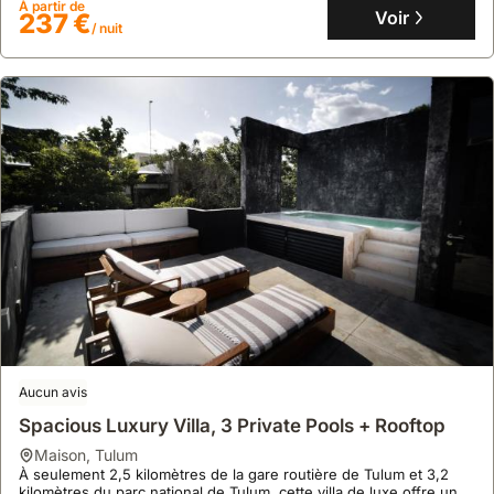
À partir de
Voir
237 €
/ nuit
Aucun avis
Spacious Luxury Villa, 3 Private Pools + Rooftop
maison
,
Tulum
À seulement 2,5 kilomètres de la gare routière de Tulum et 3,2
kilomètres du parc national de Tulum, cette villa de luxe offre un