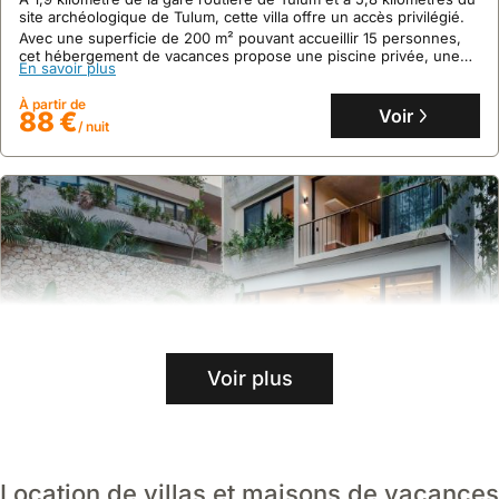
site archéologique de Tulum, cette villa offre un accès privilégié.
Avec une superficie de 200 m² pouvant accueillir 15 personnes,
cet hébergement de vacances propose une piscine privée, une
En savoir plus
terrasse avec vue et une connexion Wi-Fi gratuite.
À partir de
Voir
88 €
/ nuit
Voir plus
Location de villas et maisons de vacances
Aucun avis