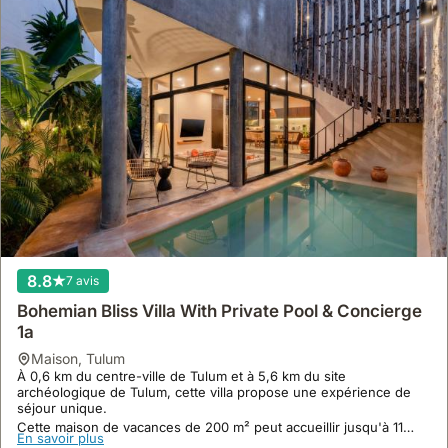
8.8
7 avis
Bohemian Bliss Villa With Private Pool & Concierge
1a
maison
,
Tulum
À 0,6 km du centre-ville de Tulum et à 5,6 km du site
archéologique de Tulum, cette villa propose une expérience de
séjour unique.
Cette maison de vacances de 200 m² peut accueillir jusqu'à 11
En savoir plus
personnes et dispose d'une piscine extérieure, d'une cuisine