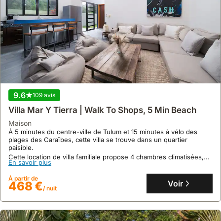
9.6
109 avis
Villa Mar Y Tierra | Walk To Shops, 5 Min Beach
maison
À 5 minutes du centre-ville de Tulum et 15 minutes à vélo des
plages des Caraïbes, cette villa se trouve dans un quartier
paisible.
Cette location de villa familiale propose 4 chambres climatisées,
En savoir plus
une connexion internet fibre optique, une piscine privée et des
avantages exclusifs au Mia Beach Club.
À partir de
Voir
468 €
/ nuit