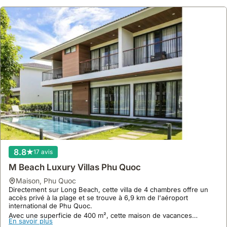
8.8
17 avis
M Beach Luxury Villas Phu Quoc
maison
,
Phu Quoc
Directement sur Long Beach, cette villa de 4 chambres offre un
accès privé à la plage et se trouve à 6,9 km de l'aéroport
international de Phu Quoc.
Avec une superficie de 400 m², cette maison de vacances
En savoir plus
spacieuse dispose d'une piscine extérieure, d'un jardin et d'une