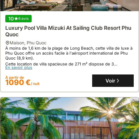
Village, à seulement 30 minutes en voiture de l'aéroport
À partir de
international de Phu Quoc.
Voir
298 €
/ nuit
10
6 avis
Luxury Pool Villa Mizuki At Sailing Club Resort Phu
Quoc
maison
,
Phu Quoc
À moins de 1,6 km de la plage de Long Beach, cette villa de luxe à
Phu Quoc offre un accès facile à l'aéroport international de Phu
Quoc (8,9 km).
Cette location de villa spacieuse de 271 m² dispose de 3
En savoir plus
chambres, accueille jusqu'à 11 personnes et propose une piscine
privée, une terrasse avec vue sur le jardin, une cuisine équipée et
À partir de
un centre de remise en forme.
Voir
1090 €
/ nuit
8.3
4 avis
Homestay Suối Mây Quốc An
maison
,
Phu Quoc