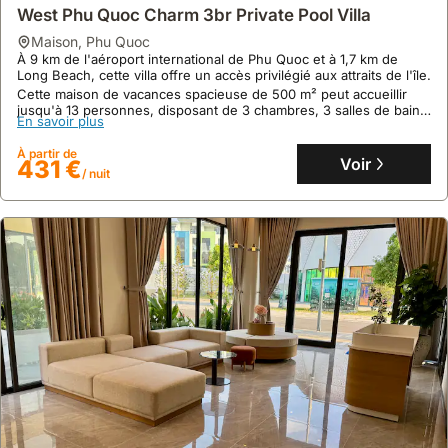
West Phu Quoc Charm 3br Private Pool Villa
Aucun avis
maison
,
Phu Quoc
Luxury Villa Phu Quoc
À 9 km de l'aéroport international de Phu Quoc et à 1,7 km de
Long Beach, cette villa offre un accès privilégié aux attraits de l'île.
maison
,
Phu Quoc
Cette maison de vacances spacieuse de 500 m² peut accueillir
À seulement 7 minutes à pied de la populaire Long Beach, cette
jusqu'à 13 personnes, disposant de 3 chambres, 3 salles de bain,
villa de luxe à Phú Quốc offre un accès facile à des sites comme la
En savoir plus
d'une piscine privée et d'une cuisine entièrement équipée pour
pagode Sung Hung (11,4 km) et la prison de Phú Quốc (4,5 km).
un séjour confortable.
Cette location de villa propose 2 chambres, 4 salles de bain, une
À partir de
En savoir plus
Voir
431 €
cuisine équipée, la climatisation, une piscine privée, une terrasse
/ nuit
avec vue sur le jardin et le Wi-Fi gratuit pour accueillir jusqu'à 15
À partir de
personnes.
Voir
137 €
/ nuit