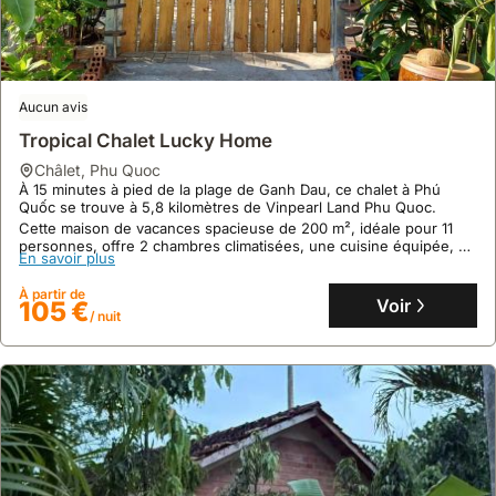
Aucun avis
Tropical Chalet Lucky Home
châlet
,
Phu Quoc
À 15 minutes à pied de la plage de Ganh Dau, ce chalet à Phú
Quốc se trouve à 5,8 kilomètres de Vinpearl Land Phu Quoc.
Cette maison de vacances spacieuse de 200 m², idéale pour 11
personnes, offre 2 chambres climatisées, une cuisine équipée, un
En savoir plus
jacuzzi et une terrasse avec vue sur le jardin.
À partir de
Voir
105 €
/ nuit