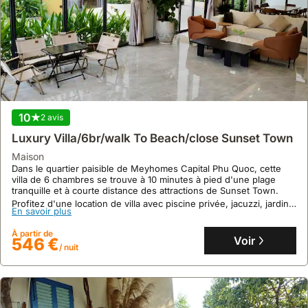
10
2 avis
Luxury Villa/6br/walk To Beach/close Sunset Town
maison
Dans le quartier paisible de Meyhomes Capital Phu Quoc, cette
villa de 6 chambres se trouve à 10 minutes à pied d'une plage
tranquille et à courte distance des attractions de Sunset Town.
Profitez d'une location de villa avec piscine privée, jacuzzi, jardin,
En savoir plus
salle de sport et une capacité d'accueil de 14 personnes, idéale
pour des vacances en famille ou entre amis.
À partir de
Voir
546 €
/ nuit