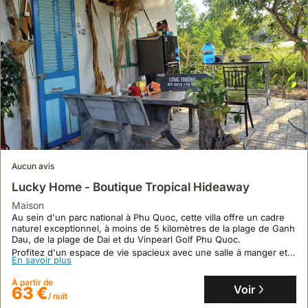
Aucun avis
Lucky Home - Boutique Tropical Hideaway
maison
Au sein d'un parc national à Phu Quoc, cette villa offre un cadre
naturel exceptionnel, à moins de 5 kilomètres de la plage de Ganh
Dau, de la plage de Dai et du Vinpearl Golf Phu Quoc.
Profitez d'un espace de vie spacieux avec une salle à manger et
En savoir plus
un coin salon séparés, ainsi que d'un jardin avec barbecue, pour
un séjour de détente à proximité des attractions majeures comme
À partir de
VinWonders Phu Quoc.
Voir
63 €
/ nuit