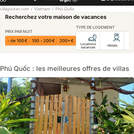
villapicker.com
Vietnam
Phú Quốc
Recherchez votre maison de vacances
TYPE DE LOGEMENT
PRIX PAR NUIT
- de 100 €
100 - 200 €
200+ €
Locations
Ch
Hôtels
vacances
d’
Phú Quốc : les meilleures offres de villas