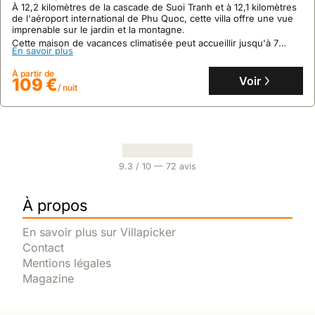
À 12,2 kilomètres de la cascade de Suoi Tranh et à 12,1 kilomètres
de l'aéroport international de Phu Quoc, cette villa offre une vue
imprenable sur le jardin et la montagne.
Cette maison de vacances climatisée peut accueillir jusqu'à 7
En savoir plus
personnes dans ses 2 chambres et 3 salles de bain, et dispose
d'une cuisine entièrement équipée, d'une terrasse avec vue sur
À partir de
la mer et d'un parking privé gratuit.
Voir
109 €
/ nuit
9.3
/ 10 —
72
avis
À propos
En savoir plus sur Villapicker
Contact
Mentions légales
Magazine