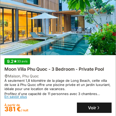
9.3
9.2
3 avis
33 avis
Beachbi Villa
Moon Villa Phu Quoc - 3 Bedroom - Private Pool
maison
maison
,
Phu Quoc
À seulement 300 mètres du marché nocturne animé de Phú Quốc,
À seulement 1,8 kilomètre de la plage de Long Beach, cette villa
cette villa de luxe offre un accès privilégié à la plage en 5 à 7
de luxe à Phu Quoc offre une piscine privée et un jardin luxuriant,
minutes de marche, idéal pour une maison de vacances.
idéale pour une location de vacances.
Cet hébergement de vacances spacieux peut accueillir jusqu'à 16
Profitez d'une capacité de 11 personnes avec 3 chambres
En savoir plus
En savoir plus
personnes dans ses 5 chambres climatisées, disposant chacune
climatisées, une cuisine entièrement équipée, un bar sur place et
d'un balcon privé et d'une connexion Internet, avec une grande
des services de location de vélos et de voitures pour explorer
À partir de
À partir de
piscine commune à proximité.
l'île.
Voir
224 €
Voir
381 €
/ nuit
/ nuit