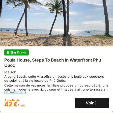
9.9
15 avis
Poula House, Steps To Beach In Waterfront Phu
Quoc
maison
À Long Beach, cette villa offre un accès privilégié aux couchers
de soleil et à la vie locale de Phú Quốc.
Cette maison de vacances familiale propose un bureau dédié, une
cuisine moderne avec riz cuiseur et friteuse à air, une terrasse sur
En savoir plus
le toit avec barbecue, et un grand salon avec TV Netflix, tout en
garantissant une intimité totale pour 5 personnes.
À partir de
Voir
42 €
/ nuit