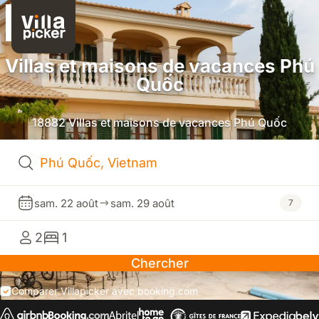
Villas et maisons de vacances Phú
Quốc
18882 Villas et maisons de vacances Phú Quốc
sam. 22 août
sam. 29 août
7
2
1
Chercher
Comparer Villapicker avec booking.com