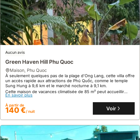
Aucun avis
Green Haven Hill Phu Quoc
maison
,
Phu Quoc
À seulement quelques pas de la plage d'Ong Lang, cette villa offre
un accès rapide aux attractions de Phú Quốc, comme le temple
Sung Hung à 9,6 km et le marché nocturne à 9,1 km.
Cette maison de vacances climatisée de 85 m² peut accueillir
En savoir plus
jusqu'à 7 personnes avec ses 2 chambres, 2 salles de bain, une
cuisine équipée et un jardin, le tout complété par une connexion
À partir de
Wi-Fi gratuite et un parking.
Voir
140 €
/ nuit