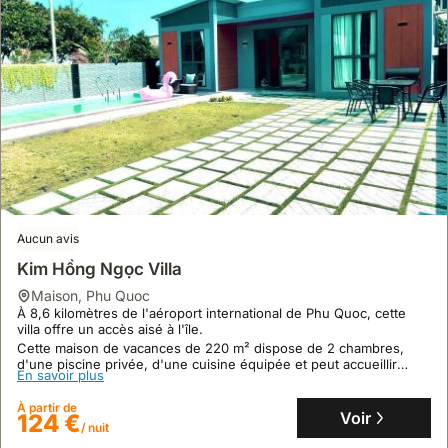
Aucun avis
Kim Hồng Ngọc Villa
maison
,
Phu Quoc
À 8,6 kilomètres de l'aéroport international de Phu Quoc, cette
villa offre un accès aisé à l'île.
Cette maison de vacances de 220 m² dispose de 2 chambres,
d'une piscine privée, d'une cuisine équipée et peut accueillir
En savoir plus
jusqu'à 7 personnes, offrant une location de villa confortable.
À partir de
Voir
124 €
/ nuit