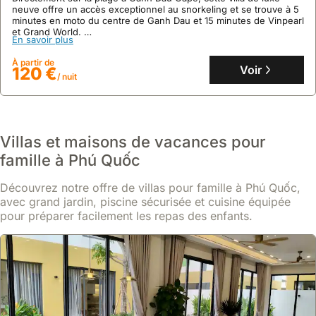
neuve offre un accès exceptionnel au snorkeling et se trouve à 5
minutes en moto du centre de Ganh Dau et 15 minutes de Vinpearl
et Grand World.
En savoir plus
Cette location de villa, idéale pour 4 personnes, dispose de 2
chambres avec vue mer, d'une terrasse de 50m² et propose un
À partir de
service de transfert aéroport avec arrêt marché.
Voir
120 €
/ nuit
Villas et maisons de vacances pour
famille à Phú Quốc
Découvrez notre offre de villas pour famille à Phú Quốc,
avec grand jardin, piscine sécurisée et cuisine équipée
pour préparer facilement les repas des enfants.