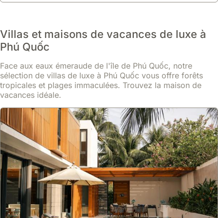
Villas et maisons de vacances de luxe à
Phú Quốc
Face aux eaux émeraude de l'île de Phú Quốc, notre
sélection de villas de luxe à Phú Quốc vous offre forêts
tropicales et plages immaculées. Trouvez la maison de
vacances idéale.
9.9
14 avis
Evelyn Villa 3 (V708)-4br Villa With Private Pool
maison
À 10 minutes à pied de la plage de Khem, cette villa de luxe à Phu
Quoc offre 4 chambres et 3 salles de bain pour 9 personnes, avec
une cuisine équipée, climatisation, piscine privée et jacuzzi.
Profitez d'une connexion WiFi gratuite et d'un jardin tranquille
En savoir plus
dans cette maison de vacances située dans le Sun Tropical