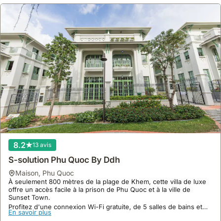
8.2
13 avis
S-solution Phu Quoc By Ddh
maison
,
Phu Quoc
À seulement 800 mètres de la plage de Khem, cette villa de luxe
offre un accès facile à la prison de Phu Quoc et à la ville de
Sunset Town.
Profitez d'une connexion Wi-Fi gratuite, de 5 salles de bains et
En savoir plus
d'une cour privée dans cette location de villa spacieuse, parfaite