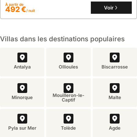
pour explorer Phu Quoc.
À partir de
Voir
492 €
/ nuit
Villas dans les destinations populaires
Antalya
Ollioules
Biscarrosse
Mouilleron-le-
Minorque
Malte
Captif
Pyla sur Mer
Tolède
Agde