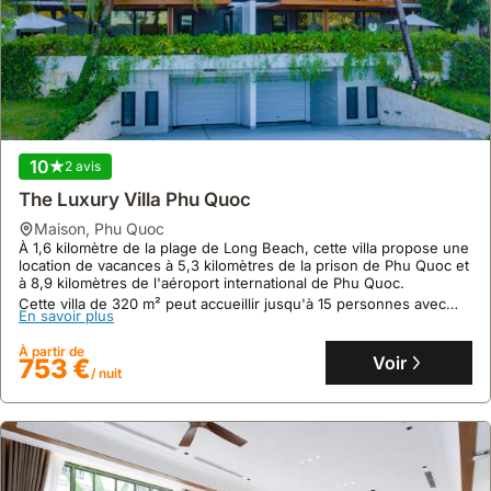
À 2,6 kilomètres de la cascade de Suoi Tranh, cette villa de
vacances à Phú Quốc offre un accès facile à l'aéroport
international de Phú Quốc, situé à 10 kilomètres.
Cette maison de vacances accueillante, avec une capacité de 10
En savoir plus
personnes, propose un jardin, la climatisation, le WiFi gratuit et
des cuisines entièrement équipées pour votre séjour.
À partir de
Voir
50 €
/ nuit
10
2 avis
The Luxury Villa Phu Quoc
maison
,
Phu Quoc
À 1,6 kilomètre de la plage de Long Beach, cette villa propose une
location de vacances à 5,3 kilomètres de la prison de Phu Quoc et
à 8,9 kilomètres de l'aéroport international de Phu Quoc.
Cette villa de 320 m² peut accueillir jusqu'à 15 personnes avec
En savoir plus
ses 4 chambres, 5 salles de bain, une piscine privée, un bar et
une cuisine entièrement équipée.
À partir de
Voir
753 €
/ nuit
Aucun avis