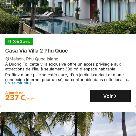
9.3
3 avis
Casa Via Villa 2 Phu Quoc
maison
,
Phu Quoc Island
À Duong To, cette villa exclusive offre un accès privilégié aux
attractions de l'île, à seulement 308 m² d'espace habitable.
Profitez d'une piscine extérieure, d'un jardin luxuriant et d'une
connexion Internet pour un séjour confortable dans cette location
En savoir plus
de villa.
À partir de
Voir
237 €
/ nuit