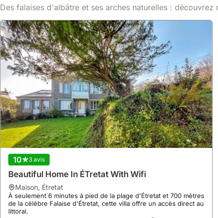
Voir
72 €
/ nuit
Des falaises d'albâtre et ses arches naturelles : découvrez n
10
3 avis
Beautiful Home In ÉTretat With Wifi
maison
,
Étretat
À seulement 6 minutes à pied de la plage d'Étretat et 700 mètres
de la célèbre Falaise d'Étretat, cette villa offre un accès direct au
littoral.