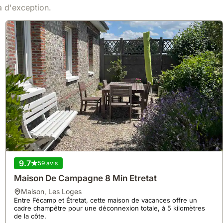
Voir
166 €
/ nuit
la d'exception.
9.7
59 avis
Maison De Campagne 8 Min Etretat
maison
,
Les Loges
Entre Fécamp et Étretat, cette maison de vacances offre un
cadre champêtre pour une déconnexion totale, à 5 kilomètres
de la côte.