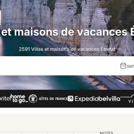
s et maisons de vacances É
2591 Villas et maisons de vacances Étretat
sa
NOTES