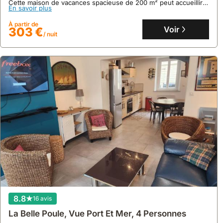
Cette maison de vacances spacieuse de 200 m² peut accueillir
En savoir plus
jusqu'à 13 personnes et dispose de 4 chambres, 2 salles de
bain, d'une cuisine équipée et d'un jardin, avec WiFi et parking
À partir de
gratuits.
Voir
303 €
/ nuit
8.8
16 avis
La Belle Poule, Vue Port Et Mer, 4 Personnes