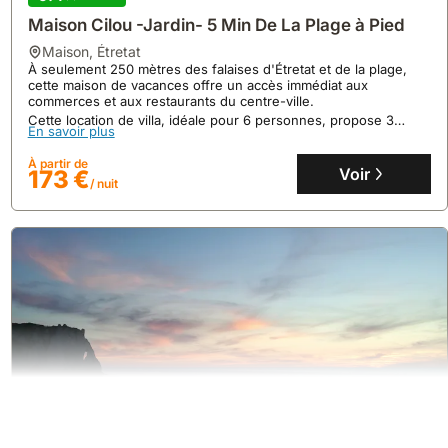
Maison Cilou -Jardin- 5 Min De La Plage à Pied
maison
,
Étretat
À seulement 250 mètres des falaises d'Étretat et de la plage,
cette maison de vacances offre un accès immédiat aux
commerces et aux restaurants du centre-ville.
Cette location de villa, idéale pour 6 personnes, propose 3
En savoir plus
chambres, une cuisine équipée et un jardin, avec un service de
conciergerie disponible.
À partir de
Voir
173 €
/ nuit