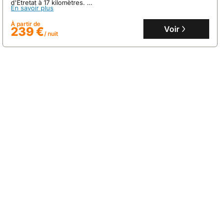
d'Étretat à 17 kilomètres.
En savoir plus
Cette villa de 67 m² peut accueillir jusqu'à 7 personnes dans sa
chambre et dispose d'une cuisine équipée, d'une connexion
À partir de
Wi-Fi gratuite et d'un parking privé.
Voir
239 €
/ nuit