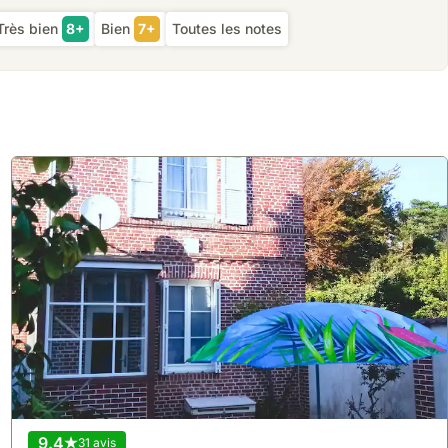
Très bien
8+
Bien
7+
Toutes les notes
9.4
31 avis