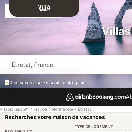
Connexion
Villa
Comparer Villapicker avec booking.com
villapicker.com
France
Normandie
Étretat
Recherchez votre maison de vacances
TYPE DE LOGEMENT
PRIX PAR NUIT