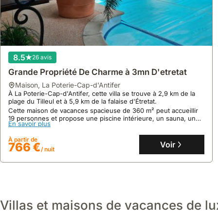
8.5
26 avis
Grande Propriété De Charme à 3mn D'etretat
maison
,
La Poterie-Cap-d'Antifer
À La Poterie-Cap-d'Antifer, cette villa se trouve à 2,9 km de la
plage du Tilleul et à 5,9 km de la falaise d'Étretat.
Cette maison de vacances spacieuse de 360 m² peut accueillir
19 personnes et propose une piscine intérieure, un sauna, un
9.1
22 avis
En savoir plus
jardin, une terrasse avec vue sur piscine et des activités comme
le billard.
Longère Normande à 5 Km D'étretat/chambre
À partir de
Voir
766 €
N°1
/ nuit
maison
,
Sainte-Marie-au-Bosc
À 5 km des falaises d'Étretat, cette maison de vacances
Normande offre un cadre paisible avec un jardin fleuri et un
charmant Obrador.
Cette villa, idéale pour 2 personnes, propose une cuisine
En savoir plus
équipée et un accès internet, avec la possibilité d'un petit-
Villas et maisons de vacances de lux
déjeuner local.
À partir de