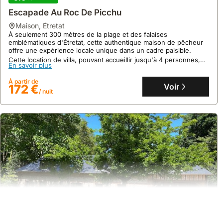
Escapade Au Roc De Picchu
maison
,
Étretat
À seulement 300 mètres de la plage et des falaises
emblématiques d'Étretat, cette authentique maison de pêcheur
offre une expérience locale unique dans un cadre paisible.
Cette location de villa, pouvant accueillir jusqu'à 4 personnes,
En savoir plus
propose un séjour confortable avec poêle à granulés, une
cuisine équipée et une cour extérieure privée, à proximité
À partir de
immédiate des commerces.
Voir
172 €
/ nuit