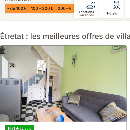
- de 100 €
100 - 200 €
200+ €
Locations
Hôtels
vacances
Étretat : les meilleures offres de vill
9.0
22 avis