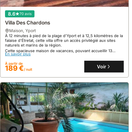
8.6
70 avis
Villa Des Chardons
maison
,
Yport
À 12 minutes à pied de la plage d'Yport et à 12,5 kilomètres de la
falaise d'Étretat, cette villa offre un accès privilégié aux sites
naturels et marins de la région.
9.8
128 avis
Cette spacieuse maison de vacances, pouvant accueillir 13
En savoir plus
Très Belle Maison De Pêcheur Rénovée Face à La
personnes, dispose d'une piscine privée, d'une connexion Wi-
Fi gratuite et d'un parking privé pour un séjour confortable.
Mer
À partir de
Voir
189 €
maison
,
Étretat
/ nuit
À quelques pas de la mer, cette maison de vacances rénovée à
Étretat offre un accès direct aux falaises emblématiques.
Cette villa de vacances propose 6 couchages, une cuisine
équipée et une salle de bain moderne, parfaite pour une
En savoir plus
location maison vacances avec jardin et terrasse.
À partir de
Voir
142 €
/ nuit