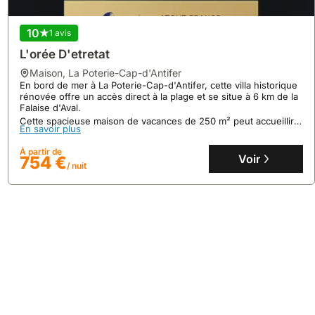
10
1 avis
L'orée D'etretat
maison
,
La Poterie-Cap-d'Antifer
En bord de mer à La Poterie-Cap-d'Antifer, cette villa historique
rénovée offre un accès direct à la plage et se situe à 6 km de la
Falaise d'Aval.
9.5
226 avis
Cette spacieuse maison de vacances de 250 m² peut accueillir
En savoir plus
Cabine Du Capitaine- 50 M De La Plage &
jusqu'à 15 personnes et propose des installations de spa, une
piscine intérieure, et une multitude d'activités nautiques.
Falaises
À partir de
Voir
754 €
maison
,
Étretat
/ nuit
À 50 mètres de la plage d'Étretat, cette villa offre un accès direct
au centre-ville et à ses restaurants.
Cette location de vacances dispose d'un jardin intérieur avec
terrasse, d'une cuisine équipée et d'une capacité de 2
En savoir plus
personnes.
À partir de
Voir
78 €
/ nuit