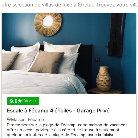
Voir
167 €
/ nuit
otre sélection de villas de luxe à Étretat. Trouvez votre vil
9.8
100 avis
Escale à Fécamp 4 éToiles - Garage Privé
maison
,
Fécamp
Directement sur la plage de Fécamp, cette maison de vacances
offre un accès privilégié à la côte et se trouve à seulement
quelques minutes de la plage de Fécamp, avec la falaise