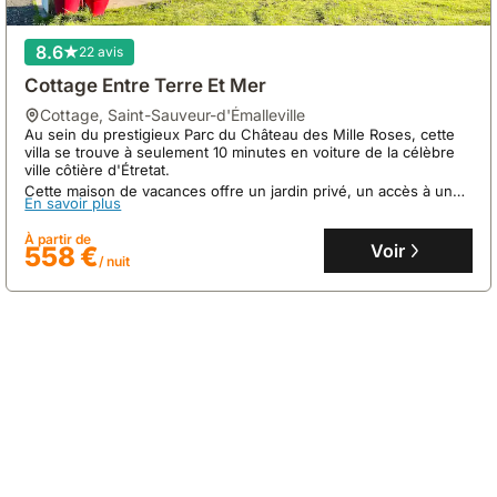
8.6
22 avis
Cottage Entre Terre Et Mer
cottage
,
Saint-Sauveur-d'Émalleville
Au sein du prestigieux Parc du Château des Mille Roses, cette
villa se trouve à seulement 10 minutes en voiture de la célèbre
ville côtière d'Étretat.
8.4
66 avis
Cette maison de vacances offre un jardin privé, un accès à une
En savoir plus
piscine commune, un court de tennis, un terrain de pétanque,
Maison De Ville Avec Jardin Etretat
une salle de fitness, un sauna et un hammam pour 14
À partir de
personnes.
Voir
558 €
maison
,
Étretat
/ nuit
À seulement 550 mètres de la plage d'Étretat, cette maison de
vacances offre un accès direct aux falaises emblématiques.
Cette villa de 55 m² pour 5 personnes dispose d'un jardin privé,
d'une cuisine équipée et du WiFi gratuit.
En savoir plus
À partir de
Voir
155 €
/ nuit