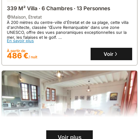
339 M² Villa ∙ 6 Chambres ∙ 13 Personnes
maison
,
Étretat
À 200 mètres du centre-ville d'Étretat et de sa plage, cette villa
d'architecte, classée 'Œuvre Remarquable' dans une zone
UNESCO, offre des vues panoramiques exceptionnelles sur la
mer, les falaises et le golf.
En savoir plus
Cette vaste propriété de 339 m² propose des hébergements
modulables avec 6 chambres et 3 salles de bain pour jusqu'à 13
À partir de
personnes, incluant une piscine, un jacuzzi, un sauna, un
Voir
486 €
/ nuit
espace fitness, un chalet de jeux et un parking privé avec
bornes de recharge pour véhicules électriques.
Voir plus