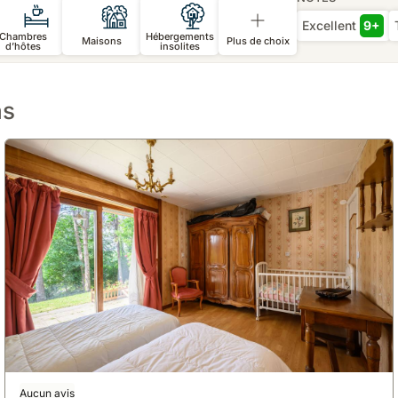
Excellent
9+
Chambres
Hébergements
Maisons
Plus de choix
d’hôtes
insolites
as
Aucun avis