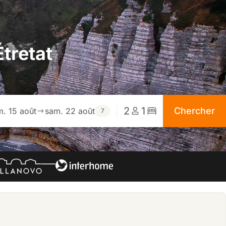
tretat
2
1
Chercher
m. 15 août
sam. 22 août
7