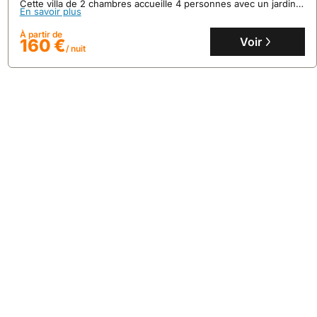
Cette villa de 2 chambres accueille 4 personnes avec un jardin
En savoir plus
privé, un coin lecture et une cuisine équipée, favorisant une
pause sans technologie.
À partir de
Voir
160 €
/ nuit