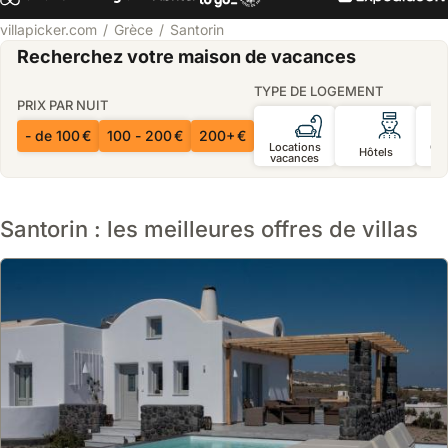
villapicker.com
Grèce
Santorin
Recherchez votre maison de vacances
TYPE DE LOGEMENT
PRIX PAR NUIT
- de 100 €
100 - 200 €
200+ €
Locations
Ch
Hôtels
vacances
d’
Santorin : les meilleures offres de villas