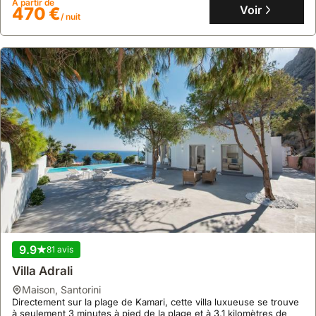
À partir de
une expérience unique au cœur de l'activité volcanique de
Voir
470 €
/ nuit
Santorin.
9.9
81 avis
Villa Adrali
maison
,
Santorini
Directement sur la plage de Kamari, cette villa luxueuse se trouve
à seulement 3 minutes à pied de la plage et à 3,1 kilomètres de