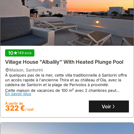
10
149 avis
Village House "Albalily" With Heated Plunge Pool
maison
,
Santorini
À quelques pas de la mer, cette villa traditionnelle à Santorin offre
un accès rapide à l'ancienne Thira et au château d'Oia, avec la
caldeira de Santorin et la plage de Perivolos à proximité.
Cette maison de vacances de 100 m² avec 2 chambres peut
En savoir plus
accueillir jusqu'à 4 personnes et dispose d'une piscine privée,
d'une terrasse spacieuse et de la climatisation.
À partir de
Voir
322 €
/ nuit