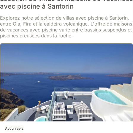
Située à Karterados, cette maison de vacances se trouve à 6
avec piscine à Santorin
minutes à pied de la plage de Karterados et à 2 kilomètres de
l'aéroport international de Santorin.
Explorez notre sélection de villas avec piscine à Santorin,
Offrant 80 mètres carrés, cette villa peut accueillir 14 personnes et
En savoir plus
dispose d'une piscine avec vue, d'une terrasse bien exposée et
entre Oia, Fira et la caldeira volcanique. L'offre de maisons
d'un jardin luxuriant.
de vacances avec piscine varie entre bassins suspendus et
À partir de
Voir
351 €
piscines creusées dans la roche.
/ nuit
Aucun avis