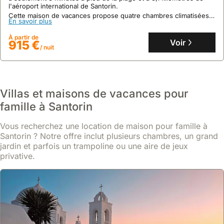
l'aéroport international de Santorin.
Cette maison de vacances propose quatre chambres climatisées,
En savoir plus
quatre salles de bain, une piscine à débordement et une
connexion Wi-Fi gratuite, offrant une expérience de séjour
À partir de
exceptionnelle.
Voir
915 €
/ nuit
Villas et maisons de vacances pour
famille à Santorin
Vous recherchez une location de maison pour famille à
Santorin ? Notre offre inclut plusieurs chambres, un grand
jardin et parfois un trampoline ou une aire de jeux
privative.