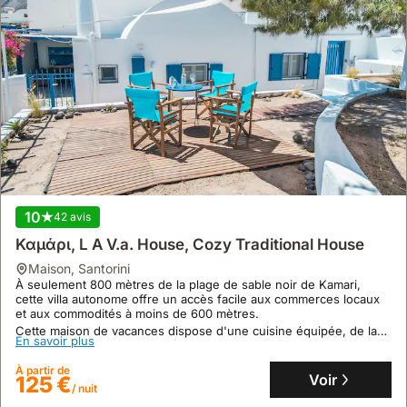
10
42 avis
Καμάρι, L A V.a. House, Cozy Traditional House
maison
,
Santorini
À seulement 800 mètres de la plage de sable noir de Kamari,
cette villa autonome offre un accès facile aux commerces locaux
et aux commodités à moins de 600 mètres.
Cette maison de vacances dispose d'une cuisine équipée, de la
En savoir plus
climatisation et d'une connexion Wi-Fi, avec une capacité
d'accueil de 4 personnes et une vue sur la mer Égée depuis son
À partir de
patio privé.
Voir
125 €
/ nuit