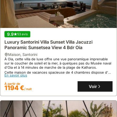
À Fira, cette villa de vacances se trouve à 7 minutes à pied du
Musée Archéologique de Théra et à 1 km de la Cathédrale
Métropolitaine Orthodoxe.
Ce logement de 90 m² dispose d'une cuisine équipée, de la
En savoir plus
climatisation et d'une terrasse avec vue sur la mer, offrant un
accès facile aux activités nautiques.
À partir de
Voir
211 €
/ nuit
9.9
53 avis
Luxury Santorini Villa Sunset Villa Jacuzzi
Panoramic Sunsetsea View 4 Bdr Oia
maison
,
Santorini
À Oia, cette villa de luxe offre une vue panoramique imprenable
sur le coucher de soleil et la mer, à quelques pas du Musée naval
d'Oia et à 14 minutes de marche de la plage de Katharos.
Cette maison de vacances spacieuse de 4 chambres dispose d'un
En savoir plus
jacuzzi, d'une piscine, et se trouve à seulement 11 miles de
l'aéroport international de Santorin.
À partir de
Voir
1194 €
/ nuit
Aucun avis