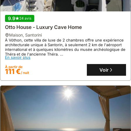
Cette location de villa offre une piscine avec chaises longues, une
cuisine commune, une terrasse extérieure et une réception pour
À partir de
réserver des activités locales.
Voir
66 €
/ nuit
9.9
24 avis
Otto House - Luxury Cave Home
maison
,
Santorini
À Vóthon, cette villa de luxe de 2 chambres offre une expérience
architecturale unique à Santorin, à seulement 2 km de l'aéroport
international et à quelques kilomètres du musée archéologique de
Théra et de l'ancienne Théra.
En savoir plus
Profitez d'un espace de 76 m² pouvant accueillir jusqu'à 9
personnes, avec une cuisine équipée, un jacuzzi extérieur, une
À partir de
terrasse et un jardin avec barbecue, idéal pour les familles
Voir
111 €
/ nuit
recherchant une location maison vacances.
9.8
99 avis
Atlantida Spacious Flat
maison
,
Santorini