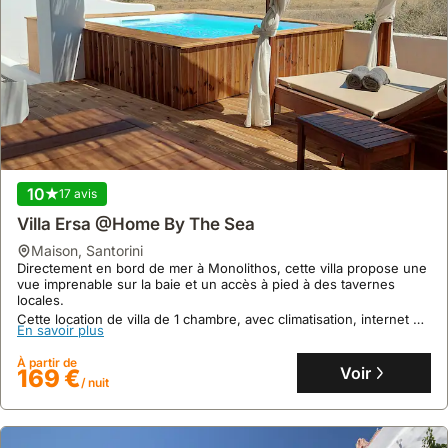
d'un
quad
ou
d'un
scooter
est
aussi
une
10
17 avis
option
populaire.
Villa Ersa @Home By The Sea
maison
,
Santorini
Directement en bord de mer à Monolithos, cette villa propose une
vue imprenable sur la baie et un accès à pied à des tavernes
locales.
Cette location de villa de 1 chambre, avec climatisation, internet et
En savoir plus
piscine privée, peut accueillir 2 personnes pour un séjour
confortable.
À partir de
Voir
169 €
/ nuit