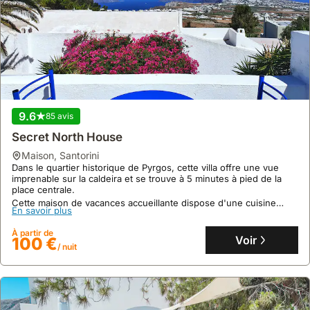
9.6
85 avis
Secret North House
maison
,
Santorini
Dans le quartier historique de Pyrgos, cette villa offre une vue
imprenable sur la caldeira et se trouve à 5 minutes à pied de la
place centrale.
Cette maison de vacances accueillante dispose d'une cuisine
En savoir plus
équipée, de la climatisation et d'un jardin, parfaite pour un séjour
jusqu'à 2 personnes.
À partir de
Voir
100 €
/ nuit