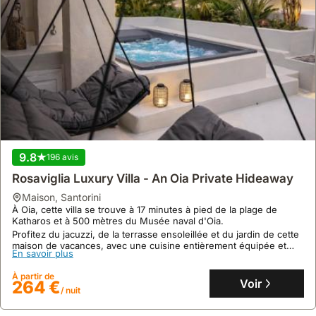
Charmantes Ferienhaus In Ia Mit Privater Terrasse
maison
,
Santorini
À seulement 25 mètres de la mer avec accès privé, cette villa de
vacances offre une localisation en bord de mer sur Santorin, à 35
mètres des transports publics menant à Fira et Oia.
Ce logement de vacances propose 78 m², 4 chambres, la
En savoir plus
climatisation, une piscine privée et un jacuzzi, avec des tavernes
et supermarchés à 2 km.
À partir de
Voir
416 €
/ nuit
9.8
196 avis
Rosaviglia Luxury Villa - An Oia Private Hideaway
maison
,
Santorini
À Oia, cette villa se trouve à 17 minutes à pied de la plage de
Katharos et à 500 mètres du Musée naval d'Oia.
Profitez du jacuzzi, de la terrasse ensoleillée et du jardin de cette
maison de vacances, avec une cuisine entièrement équipée et
En savoir plus
une connexion Wi-Fi gratuite.
À partir de
Voir
264 €
/ nuit