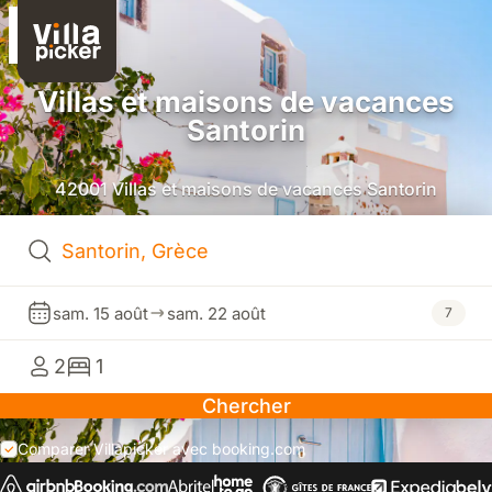
Villas et maisons de vacances
Santorin
42001 Villas et maisons de vacances Santorin
sam. 15 août
sam. 22 août
7
2
1
Chercher
Comparer Villapicker avec booking.com