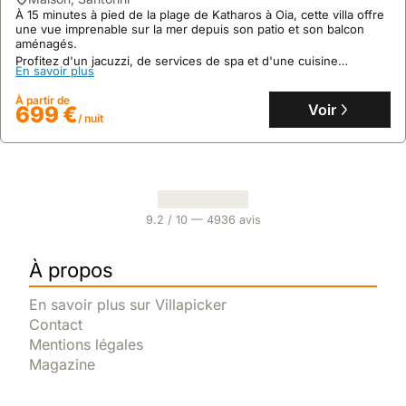
À 15 minutes à pied de la plage de Katharos à Oia, cette villa offre
une vue imprenable sur la mer depuis son patio et son balcon
aménagés.
Profitez d'un jacuzzi, de services de spa et d'une cuisine
En savoir plus
entièrement équipée dans cette maison de vacances accueillante,
idéale pour explorer les environs.
À partir de
Voir
699 €
/ nuit
9.2
/ 10 —
4936
avis
À propos
En savoir plus sur Villapicker
Contact
Mentions légales
Magazine