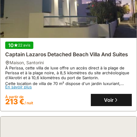
9.9
10
300 avis
22 avis
Premium Two Bedroom Villa With Jacuzzi & Sea
Captain Lazaros Detached Beach Villa And Suites
View
maison
,
Santorini
À Perissa, cette villa de luxe offre un accès direct à la plage de
maison
,
Santorini
Perissa et à la plage noire, à 8,5 kilomètres du site archéologique
Offrant une vue imprenable sur la mer Égée, cette villa exclusive à
d'Akrotiri et à 10,6 kilomètres du port de Santorin.
Santorin propose un accès privé à la côte, à seulement 50 mètres
Cette location de villa de 70 m² dispose d'un jardin luxuriant,
de la mer, avec un stationnement privé inclus.
En savoir plus
d'une piscine privée et d'un jacuzzi sur un terrain de 750 m², avec
Cette maison de vacances dispose de deux chambres, d'une
En savoir plus
climatisation, internet et une cuisine équipée.
cuisine entièrement équipée, d'un salon spacieux et d'une
À partir de
véranda privée avec jacuzzi chauffé, le tout dans un cadre
Voir
213 €
À partir de
/ nuit
préservé avec des éléments architecturaux traditionnels.
Voir
251 €
/ nuit