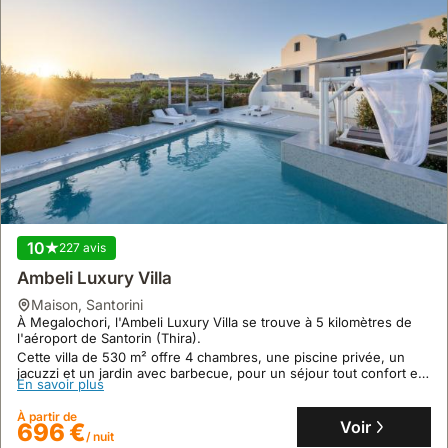
10
227 avis
Ambeli Luxury Villa
maison
,
Santorini
À Megalochori, l'Ambeli Luxury Villa se trouve à 5 kilomètres de
l'aéroport de Santorin (Thira).
Cette villa de 530 m² offre 4 chambres, une piscine privée, un
jacuzzi et un jardin avec barbecue, pour un séjour tout confort en
En savoir plus
famille.
À partir de
Voir
696 €
/ nuit