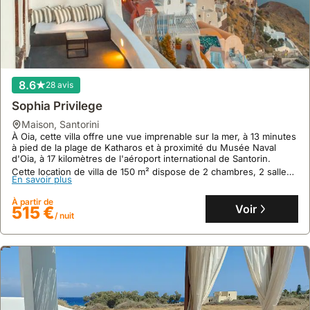
ou
villas
ville,
locaux.
si
situées
tout
Des
l'on
dans
en
visites
recherche
des
proposant
gastronomiques
une
zones
souvent
axées
propriété
plus
des
8.6
28 avis
sur
spécifique,
reculées
vues
les
Sophia Privilege
car
ou
sur
produits
maison
,
Santorini
les
pour
la
de
À Oia, cette villa offre une vue imprenable sur la mer, à 13 minutes
villas
visiter
mer
l'île,
à pied de la plage de Katharos et à proximité du Musée Naval
les
les
d'Oia, à 17 kilomètres de l'aéroport international de Santorin.
ou
comme
plus
plages
Cette location de villa de 150 m² dispose de 2 chambres, 2 salles
la
les
En savoir plus
de bain, de la climatisation, d'une kitchenette, d'une piscine
prisées
et
caldeira.
tomates
privée, d'un jacuzzi et d'un accès au spa et à la salle de sport.
sont
les
À partir de
cerises
Voir
515 €
/ nuit
réservées
sites
et
très
archéologiques
les
rapidement.
éloignés
fava,
comme
sont
Akrotiri.
également
La
organisées.
location