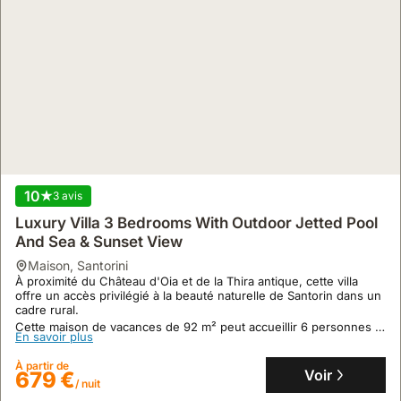
10
3 avis
9.9
160 avis
Luxury Villa 3 Bedrooms With Outdoor Jetted Pool
Simantiri Private Villa
And Sea & Sunset View
maison
,
Santorini
maison
,
Santorini
À seulement 100 mètres de la Caldeira, cette villa authentique de
À proximité du Château d'Oia et de la Thira antique, cette villa
style cycladique se trouve dans le paisible village de Mégalochóri,
offre un accès privilégié à la beauté naturelle de Santorin dans un
offrant une expérience unique à Santorin.
cadre rural.
Cette maison de vacances de 98 m² dispose de 3 chambres et
Cette maison de vacances de 92 m² peut accueillir 6 personnes et
En savoir plus
En savoir plus
d'une cuisine entièrement équipée, avec une piscine privée et
dispose d'une piscine privée avec une vue imprenable sur la mer
une terrasse aménagée pour profiter de la vue sur le village.
et le coucher du soleil.
À partir de
À partir de
Voir
198 €
Voir
679 €
/ nuit
/ nuit