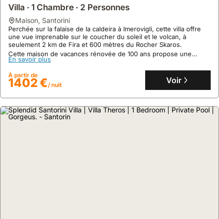
10
59 avis
Villa ∙ 1 Chambre ∙ 2 Personnes
Azul Home - Ahilli Slow Living
maison
,
Santorini
Perchée sur la falaise de la caldeira à Imerovigli, cette villa offre
maison
,
Santorini
une vue imprenable sur le coucher du soleil et le volcan, à
À seulement 3 minutes à pied d'une station de bus et 10 minutes
seulement 2 km de Fira et 600 mètres du Rocher Skaros.
de la plage noire de Kamari, cette villa de vacances offre un accès
Cette maison de vacances rénovée de 100 ans propose une
facile aux commodités et aux attractions de Santorin.
En savoir plus
piscine intérieure chauffée, un hammam et un jacuzzi privé,
Cette maison de vacances récemment rénovée, pouvant accueillir
En savoir plus
pouvant accueillir 2 personnes.
4 personnes, dispose d'une climatisation, d'une connexion
À partir de
Internet et d'une cuisine entièrement équipée, idéale pour
Voir
1402 €
À partir de
/ nuit
explorer Fira (15 minutes) et Oia (30 minutes).
Voir
97 €
/ nuit