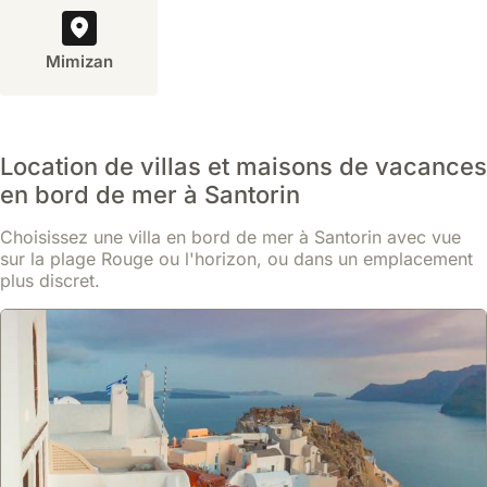
Wines,
réserver
avoir
de
Venetsanos
entre
une
Fira,
Winery
Mimizan
6
voiture
la
ou
mois
à
capitale
Estate
et
Santorin
de
Argyros
un
facilite
Santorin.
se
an
grandement
Location de villas et maisons de vacances
Ces
trouvent
à
les
villas
en bord de mer à Santorin
à
l'avance,
déplacements
offrent
des
surtout
pour
Choisissez une villa en bord de mer à Santorin avec vue
un
distances
si
explorer
sur la plage Rouge ou l'horizon, ou dans un emplacement
accès
raisonnables
l'on
l'île
plus discret.
facile
de
voyage
à
aux
nombreuses
pendant
son
boutiques,
villas
la
rythme,
restaurants
et
haute
notamment
et
proposent
saison
pour
à
des
(mai
accéder
l'animation
dégustations
à
à
de
de
septembre)
des
la
vins