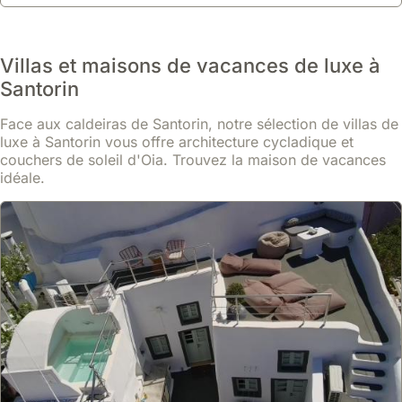
Villas et maisons de vacances de luxe à
Santorin
Face aux caldeiras de Santorin, notre sélection de villas de
luxe à Santorin vous offre architecture cycladique et
couchers de soleil d'Oia. Trouvez la maison de vacances
idéale.
9.1
3965 avis
8 Persons Private Room At Fira Downtown
maison
,
Santorini
À Fira, ce backpacker se trouve dans le quartier central, à 100
mètres de la gare routière principale et à 90 mètres de la place
principale de Fira, des falaises de la Caldeira et de la rue des
bars.
En savoir plus