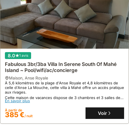
8.0
1 avis
Aucun avis
Fabulous 3br/3ba Villa In Serene South Of Mahé
Villa Citronella Vue Sur Mer
Island ~ Pool/wifi/ac/concierge
maison
,
Mahe
maison
,
Anse Royale
Surplombant l'océan Indien, cette villa exclusive se situe sur une
À 5,6 kilomètres de la plage d'Anse Royale et 4,8 kilomètres de
colline de Mahé, à proximité du Domaine de Val des Près et de La
celle d'Anse La Mouche, cette villa à Mahé offre un accès pratique
Plaine St. Andre.
aux rivages.
Cette location de villa, offrant une capacité de 14 personnes,
Cette maison de vacances dispose de 3 chambres et 3 salles de
En savoir plus
dispose de six chambres spacieuses avec terrasses privatives et
En savoir plus
bain pour 6 personnes, avec climatisation, piscine privée,
propose une connexion Internet, la climatisation ainsi qu'un jardin
terrasse, barbecue et une cuisine équipée d'un four et d'un lave-
À partir de
luxuriant.
À partir de
Voir
990 €
vaisselle.
Voir
385 €
/ nuit
/ nuit