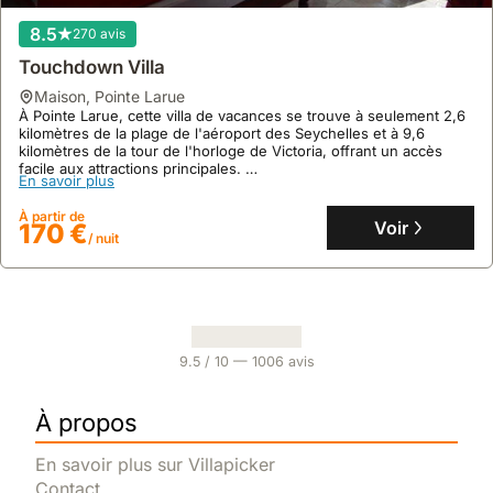
8.5
270 avis
Touchdown Villa
maison
,
Pointe Larue
À Pointe Larue, cette villa de vacances se trouve à seulement 2,6
kilomètres de la plage de l'aéroport des Seychelles et à 9,6
kilomètres de la tour de l'horloge de Victoria, offrant un accès
facile aux attractions principales.
En savoir plus
Ce spacieux hébergement de vacances de 600 mètres carrés
propose 2 chambres climatisées, une cuisine équipée, un balcon
À partir de
avec vue sur la montagne, une terrasse avec vue sur la mer, et un
Voir
170 €
/ nuit
jardin, parfait pour une location de villa confortable.
9.5
/ 10 —
1006
avis
À propos
En savoir plus sur Villapicker
Contact