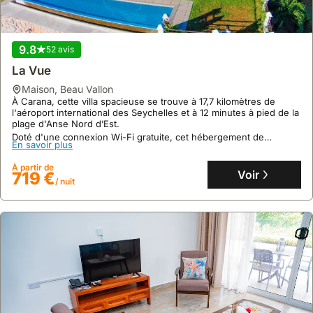
possibilité
de
cuisiner
9.8
52 avis
ses
La Vue
repas
maison
,
Beau Vallon
et
À Carana, cette villa spacieuse se trouve à 17,7 kilomètres de
de
l'aéroport international des Seychelles et à 12 minutes à pied de la
profiter
plage d'Anse Nord d’Est.
d'une
Doté d'une connexion Wi-Fi gratuite, cet hébergement de
En savoir plus
vacances de 400 m² dispose de cinq chambres, cinq salles de
piscine
bains, d'une piscine à débordement, d'un jardin luxuriant et de
privée.
À partir de
plusieurs espaces de vie.
Voir
719 €
/ nuit
Cela
procure
une
sensation
d'être
chez
soi,
loin
de