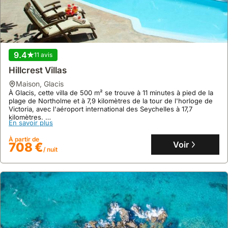
kilomètres de l'aéroport international des Seychelles.
Cette location de villa spacieuse de 270 m² dispose de 3
En savoir plus
chambres climatisées, d'une cuisine entièrement équipée et
d'une terrasse panoramique pour profiter pleinement de votre
À partir de
séjour.
Voir
415 €
/ nuit
9.4
11 avis
Hillcrest Villas
maison
,
Glacis
À Glacis, cette villa de 500 m² se trouve à 11 minutes à pied de la
plage de Northolme et à 7,9 kilomètres de la tour de l'horloge de
Victoria, avec l'aéroport international des Seychelles à 17,7
kilomètres.
En savoir plus
Cette maison de vacances luxueuse propose 4 chambres, une
piscine privée, un jardin, un restaurant sur place et des transferts
À partir de
aéroport sur demande.
Voir
708 €
/ nuit
9.2
10 avis