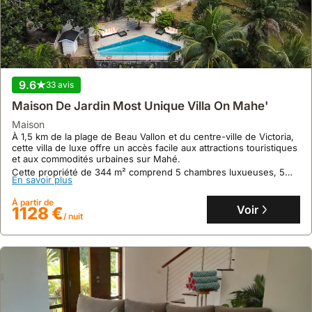
9.6
33 avis
Aucun avis
Maison De Jardin Most Unique Villa On Mahe'
Two Bedroom Villa 2 - Chateau Elysium
maison
maison
À 1,5 km de la plage de Beau Vallon et du centre-ville de Victoria,
Directement connectée au jardin, cette villa offre un accès
cette villa de luxe offre un accès facile aux attractions touristiques
privilégié à la plage de Beau Vallon, à Mahé.
et aux commodités urbaines sur Mahé.
Cette location de villa, conçue pour 4 personnes, propose 2
Cette propriété de 344 m² comprend 5 chambres luxueuses, 5
En savoir plus
chambres climatisées, des piscines privatives, et une cuisine
salles de bains, deux cuisines gastronomiques et une piscine
En savoir plus
entièrement équipée pour un séjour en toute autonomie.
privée avec vue sur le parc marin, idéale pour 12 personnes.
À partir de
Voir
1128 €
À partir de
/ nuit
Voir
512 €
/ nuit