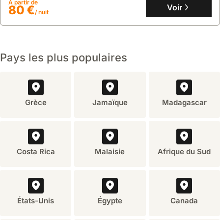
À partir de
jeunes enfants.
Voir
80 €
/ nuit
Pays les plus populaires
Grèce
Jamaïque
Madagascar
Costa Rica
Malaisie
Afrique du Sud
États-Unis
Égypte
Canada