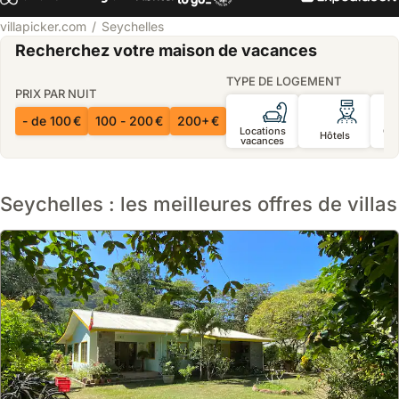
villapicker.com
Seychelles
Recherchez votre maison de vacances
TYPE DE LOGEMENT
PRIX PAR NUIT
- de 100 €
100 - 200 €
200+ €
Locations
Ch
Hôtels
vacances
d’
Seychelles : les meilleures offres de villas