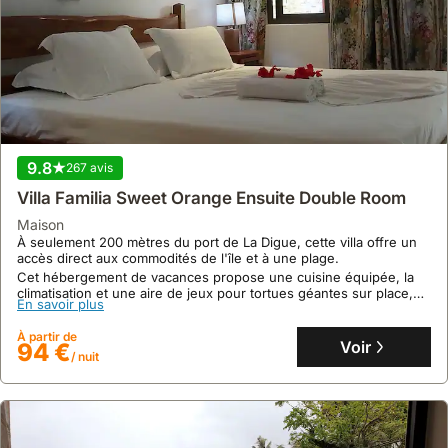
9.8
267 avis
Villa Familia Sweet Orange Ensuite Double Room
maison
À seulement 200 mètres du port de La Digue, cette villa offre un
accès direct aux commodités de l'île et à une plage.
Cet hébergement de vacances propose une cuisine équipée, la
climatisation et une aire de jeux pour tortues géantes sur place,
En savoir plus
avec location de vélos disponible.
À partir de
Voir
94 €
/ nuit