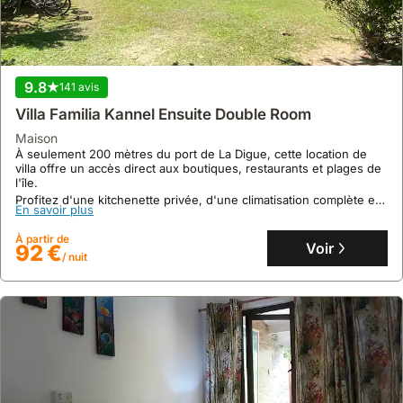
9.8
141 avis
Villa Familia Kannel Ensuite Double Room
maison
À seulement 200 mètres du port de La Digue, cette location de
villa offre un accès direct aux boutiques, restaurants et plages de
l'île.
Profitez d'une kitchenette privée, d'une climatisation complète et
En savoir plus
d'une terrasse exclusive dans un cadre de jardin paisible, idéal
pour deux personnes.
À partir de
Voir
92 €
/ nuit