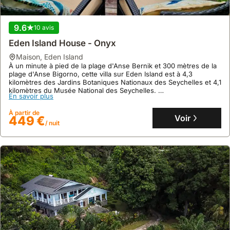
9.6
10 avis
9.4
278 avis
Eden Island House - Onyx
My Corner Guest House 1
maison
,
Eden Island
maison
À un minute à pied de la plage d'Anse Bernik et 300 mètres de la
Au cœur du quartier central des affaires de Melbourne, cet
plage d'Anse Bigorno, cette villa sur Eden Island est à 4,3
hébergement de vacances se trouve à quelques pas de la gare de
kilomètres des Jardins Botaniques Nationaux des Seychelles et 4,1
Flinders Street et de la Federation Square.
kilomètres du Musée National des Seychelles.
En savoir plus
Cette villa, pouvant accueillir 3 personnes, offre une connexion
Cette maison de vacances spacieuse de 156 m² offre 3 chambres,
En savoir plus
Internet, la climatisation et un jardin, à proximité immédiate de la
3 salles de bain, une piscine extérieure, un jardin tropical et une
À partir de
rivière Yarra et des galeries d'art.
connexion Wi-Fi gratuite, idéale pour accueillir jusqu'à 11
Voir
449 €
À partir de
/ nuit
personnes.
Voir
70 €
/ nuit