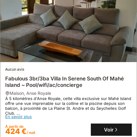
Aucun avis
Fabulous 3br/3ba Villa In Serene South Of Mahé
Island ~ Pool/wifi/ac/concierge
maison
,
Anse Royale
À 5 kilomètres d'Anse Royale, cette villa exclusive sur Mahé Island
offre une vue imprenable sur la colline et la piscine depuis son
balcon, à proximité de La Plaine St. Andre et du Seychelles Golf
Club.
En savoir plus
Cette maison de vacances climatisée, parfaite pour 6 personnes,
dispose d'une cuisine entièrement équipée, d'un jardin tropical et
À partir de
d'une aire de jeux pour enfants, garantissant un séjour familial
Voir
424 €
/ nuit
sécurisé et reposant avec un service de conciergerie.