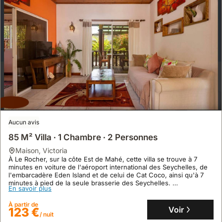
Aucun avis
85 M² Villa ∙ 1 Chambre ∙ 2 Personnes
maison
,
Victoria
À Le Rocher, sur la côte Est de Mahé, cette villa se trouve à 7
minutes en voiture de l'aéroport international des Seychelles, de
l'embarcadère Eden Island et de celui de Cat Coco, ainsi qu'à 7
minutes à pied de la seule brasserie des Seychelles.
En savoir plus
Ce logement de vacances d'une superficie de 85 m² offre une
capacité d'accueil de 2 personnes avec une cuisine équipée, la
À partir de
climatisation, une terrasse meublée et un jardin tropical luxuriant.
Voir
123 €
/ nuit