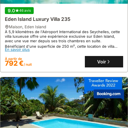
Voir
126 €
/ nuit
9.0
46 avis
Eden Island Luxury Villa 235
maison
,
Eden Island
À 5,9 kilomètres de l'Aéroport International des Seychelles, cette
villa luxueuse offre une expérience exclusive sur Eden Island,
avec une vue mer depuis ses trois chambres en suite.
Bénéficiant d'une superficie de 250 m², cette location de villa
En savoir plus
propose un jardin paysager avec piscine d'eau salée privée, un
gazebo, un espace barbecue et un accès gratuit aux commodités
À partir de
d'Eden Island.
Voir
792 €
/ nuit
8.7
62 avis
Beach View Villa - Beauvallon Villas
maison
,
Beau Vallon
Directement sur la plage de Beau Vallon, cette villa offre un accès
privilégié à l'océan Indien et une vue imprenable, à environ 12