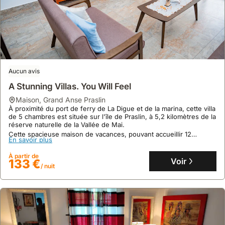
l'agitation
d'un
hôtel.
Aucun avis
A Stunning Villas. You Will Feel
maison
,
Grand Anse Praslin
À proximité du port de ferry de La Digue et de la marina, cette villa
de 5 chambres est située sur l'île de Praslin, à 5,2 kilomètres de la
réserve naturelle de la Vallée de Mai.
Cette spacieuse maison de vacances, pouvant accueillir 12
En savoir plus
personnes, offre une cuisine entièrement équipée, un jardin et
une connexion Internet haut débit pour un séjour confortable.
À partir de
Voir
133 €
/ nuit