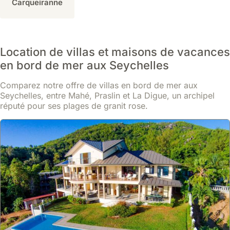
Carqueiranne
qui
est
particulièrement
apprécié
par
Location de villas et maisons de vacances
les
en bord de mer aux Seychelles
familles
ou
Comparez notre offre de villas en bord de mer aux
les
Seychelles, entre Mahé, Praslin et La Digue, un archipel
groupes.
réputé pour ses plages de granit rose.
Une
villa
permet
de
vivre
à
son
propre
rythme,
avec
la