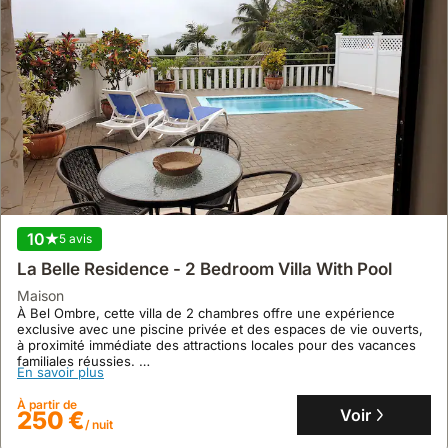
10
5 avis
La Belle Residence - 2 Bedroom Villa With Pool
maison
À Bel Ombre, cette villa de 2 chambres offre une expérience
exclusive avec une piscine privée et des espaces de vie ouverts,
à proximité immédiate des attractions locales pour des vacances
familiales réussies.
En savoir plus
Cette location de villa dispose de deux chambres avec salles de
bains attenantes à l'étage, d'une cuisine équipée, de la
À partir de
climatisation, d'une connexion internet et d'installations de
Voir
250 €
/ nuit
barbecue pour un séjour confortable de 4 personnes.