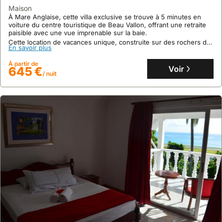
maison
À Mare Anglaise, cette villa exclusive se trouve à 5 minutes en
voiture du centre touristique de Beau Vallon, offrant une retraite
paisible avec une vue imprenable sur la baie.
Cette location de vacances unique, construite sur des rochers de
En savoir plus
granit, propose 3 chambres pour 7 personnes, une piscine, un
jardin avec barbecue et un accès direct à la mer pour des
À partir de
vacances mémorables.
Voir
645 €
/ nuit