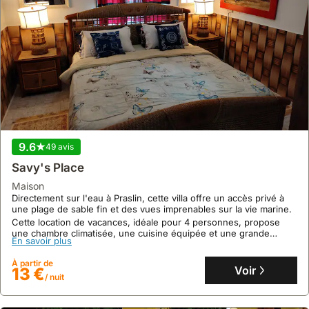
9.6
49 avis
Savy's Place
maison
Directement sur l'eau à Praslin, cette villa offre un accès privé à
une plage de sable fin et des vues imprenables sur la vie marine.
Cette location de vacances, idéale pour 4 personnes, propose
une chambre climatisée, une cuisine équipée et une grande
En savoir plus
terrasse couverte pour profiter du paysage exceptionnel.
À partir de
Voir
13 €
/ nuit