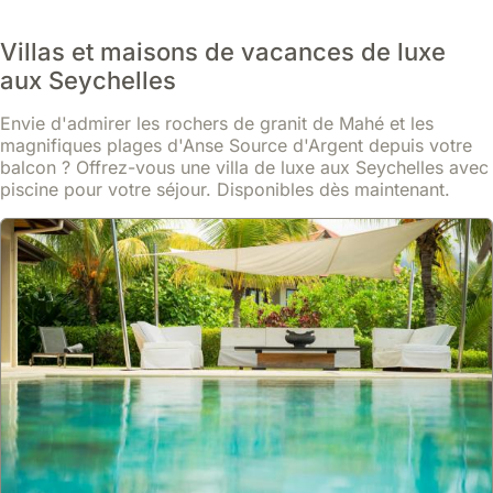
Villas et maisons de vacances de luxe
aux Seychelles
Envie d'admirer les rochers de granit de Mahé et les
magnifiques plages d'Anse Source d'Argent depuis votre
balcon ? Offrez-vous une villa de luxe aux Seychelles avec
piscine pour votre séjour. Disponibles dès maintenant.
9.6
9 avis
Bord Mer Villa: Tropical Charm
maison
À 50 mètres de la célèbre plage de Beau Vallon, cette villa offre
un accès direct aux eaux turquoise et aux palmiers.
Cette maison de vacances accueillante, dotée de la climatisation et
d'une connexion internet, peut héberger 2 personnes dans une
En savoir plus
chambre confortable, avec une cuisine équipée et un parking.
À partir de