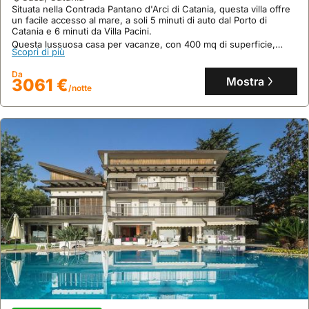
Maison Des Marins
Situata nella Contrada Pantano d'Arci di Catania, questa villa offre
un facile accesso al mare, a soli 5 minuti di auto dal Porto di
casa
,
Catania
Catania e 6 minuti da Villa Pacini.
Nel cuore del quartiere Civita di Catania, questa villa offre
Questa lussuosa casa per vacanze, con 400 mq di superficie,
un'esperienza autentica a pochi passi da vicoli storici e ristoranti
Scopri di più
dispone di 7 camere da letto, 8 bagni e può ospitare fino a 10
tipici.
persone, offrendo piscina privata, jacuzzi e connessione WiFi.
Questa casa vacanza, con 1 camera da letto e 1 bagno, dispone di
Da
Scopri di più
Mostra
3061 €
aria condizionata e cucina attrezzata, garantendo un soggiorno
/notte
confortevole per 3 ospiti.
Da
Mostra
87 €
/notte