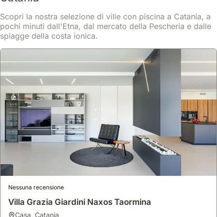
Teatro Romano e dal Duomo di Catania.
Scopri la nostra selezione di ville con piscina a Catania, a
Questa villa offre 55 metri quadrati climatizzati con una camera da
Scopri di più
letto, due soggiorni e una cucina completamente attrezzata,
pochi minuti dall'Etna, dal mercato della Pescheria e dalle
garantendo un soggiorno confortevole e indipendente.
spiagge della costa ionica.
Da
Mostra
136 €
/notte
Nessuna recensione
Villa Grazia Giardini Naxos Taormina
9.8
9 recensioni
casa
,
Catania