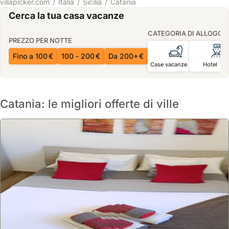
villapicker.com
Italia
Sicilia
Catania
Cerca la tua casa vacanze
CATEGORIA DI ALLOGGI
PREZZO PER NOTTE
Fino a 100 €
100 - 200 €
Da 200+ €
Case vacanze
Hotel
Catania: le migliori offerte di ville