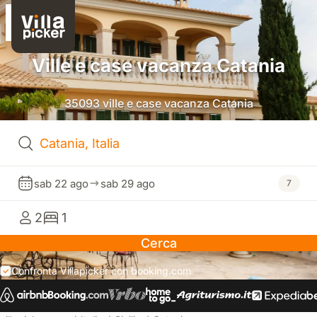
Ville e case vacanza Catania
35093 ville e case vacanza Catania
sab 22 ago
sab 29 ago
7
2
1
Cerca
Confronta Villapicker con booking.com