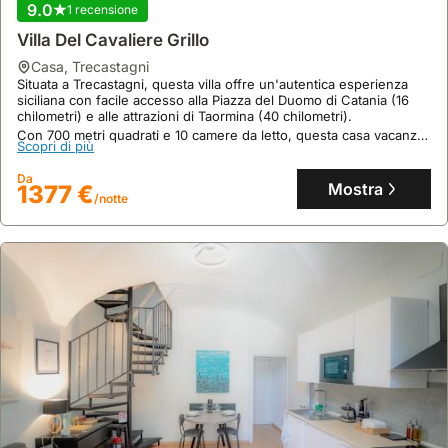
9.0
1 recensione
Villa Del Cavaliere Grillo
9.3
8 recensioni
casa
,
Trecastagni
Luna Di Mare - Nuovo Appartamento Sul Mare
Situata a Trecastagni, questa villa offre un'autentica esperienza
siciliana con facile accesso alla Piazza del Duomo di Catania (16
casa
,
Acireale
chilometri) e alle attrazioni di Taormina (40 chilometri).
Direttamente sul mare, questa casa vacanze ad Acireale si trova a
Con 700 metri quadrati e 10 camere da letto, questa casa vacanze
2,3 chilometri dalla Spiaggia di Santa Tecla e a 19 chilometri da
Scopri di più
può ospitare fino a 43 persone, vantando una piscina, un giardino,
Piazza del Duomo di Catania.
una terrazza con vista mare e connessione Wi-Fi gratuita.
Questa villa accogliente, con 110 metri quadrati, ospita fino a 7
Da
Scopri di più
Mostra
1377 €
persone offrendo 2 camere da letto, 3 bagni, un giardino privato,
/notte
una terrazza con vista mare e connessione WiFi gratuita.
Da
Mostra
196 €
/notte