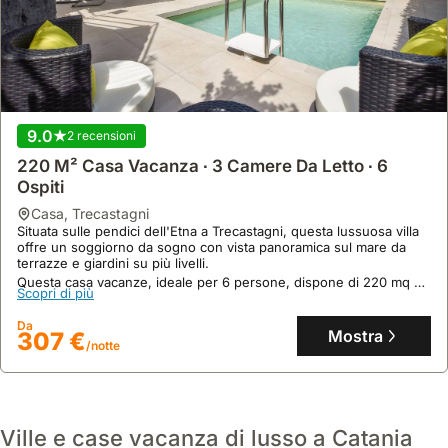
9.0
2 recensioni
220 M² Casa Vacanza ∙ 3 Camere Da Letto ∙ 6
Ospiti
9.9
84 recensioni
casa
,
Trecastagni
Leontini House
Situata sulle pendici dell'Etna a Trecastagni, questa lussuosa villa
offre un soggiorno da sogno con vista panoramica sul mare da
casa
,
Catania
terrazze e giardini su più livelli.
A pochi passi dalla Casa Museo di Giovanni Verga e dal Duomo di
Catania, questa casa vacanze offre un soggiorno comodo a meno
Questa casa vacanze, ideale per 6 persone, dispone di 220 mq di
Scopri di più
di 1 chilometro dal centro città.
interni luminosi ed eleganti, aria condizionata, piscina privata, Wi-
Fi e parcheggio, perfetta per esplorare il vulcano e la vicina
Questa villa accogliente, con 58 mq di superficie e capacità per 7
Da
Scopri di più
Catania.
persone, vanta un angolo cottura attrezzato con frigorifero e
Mostra
307 €
/notte
microonde, oltre a connessione Wi-Fi gratuita e aria condizionata.
Da
Mostra
84 €
/notte
Ville e case vacanza di lusso a Catania