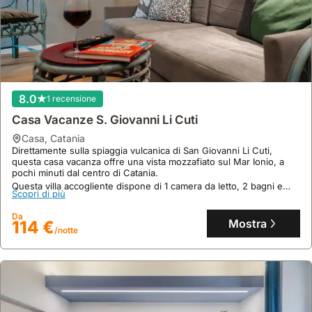
8.0
1 recensione
Casa Vacanze S. Giovanni Li Cuti
casa
,
Catania
Direttamente sulla spiaggia vulcanica di San Giovanni Li Cuti,
questa casa vacanza offre una vista mozzafiato sul Mar Ionio, a
pochi minuti dal centro di Catania.
Questa villa accogliente dispone di 1 camera da letto, 2 bagni e
Scopri di più
può ospitare fino a 3 persone, con aria condizionata, cucina
attrezzata e parcheggio privato.
Da
Mostra
114 €
/notte