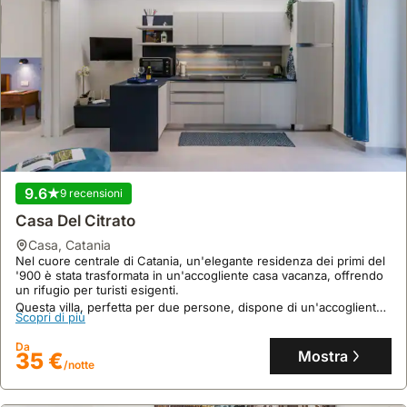
9.6
9 recensioni
Casa Del Citrato
casa
,
Catania
Nel cuore centrale di Catania, un'elegante residenza dei primi del
'900 è stata trasformata in un'accogliente casa vacanza, offrendo
un rifugio per turisti esigenti.
Questa villa, perfetta per due persone, dispone di un'accogliente
Scopri di più
camera da letto matrimoniale con bagno privato, un soggiorno con
divano letto doppio e una cucina attrezzata, arricchita da Wi-Fi,
Da
aria condizionata e un'esclusiva fornitura giornaliera di uova
Mostra
35 €
fresche.
/notte