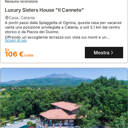
Nessuna recensione
Questa villa climatizzata di 74 mq, ideale per 8 persone, dispone di
Scopri di più
2 camere da letto, 2 bagni con doccia walk-in, cucina attrezzata
Luxury Sisters House "Il Canneto"
con forno e microonde, e connessione WiFi gratuita.
Da
Mostra
117 €
casa
,
Catania
/notte
A pochi passi dalla Spiaggetta di Ognina, questa casa per vacanze
vanta una posizione privilegiata a Catania, a soli 5,1 km dal centro
storico e da Piazza del Duomo.
Offrendo un'accogliente terrazza con vista sui monti e un
Scopri di più
soggiorno spazioso, questa villa è perfetta per ospitare fino a 7
persone, dotata di aria condizionata e WiFi gratuito.
Da
Mostra
106 €
/notte
8.9
161 recensioni
Rosa Dei Venti Apartment