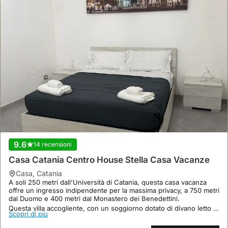
9.6
14 recensioni
Casa Catania Centro House Stella Casa Vacanze
casa
,
Catania
A soli 250 metri dall'Università di Catania, questa casa vacanza
offre un ingresso indipendente per la massima privacy, a 750 metri
dal Duomo e 400 metri dal Monastero dei Benedettini.
Questa villa accogliente, con un soggiorno dotato di divano letto e
Scopri di più
una camera da letto confortevole, può ospitare fino a 5 persone e
dispone di aria condizionata e Wi-Fi.