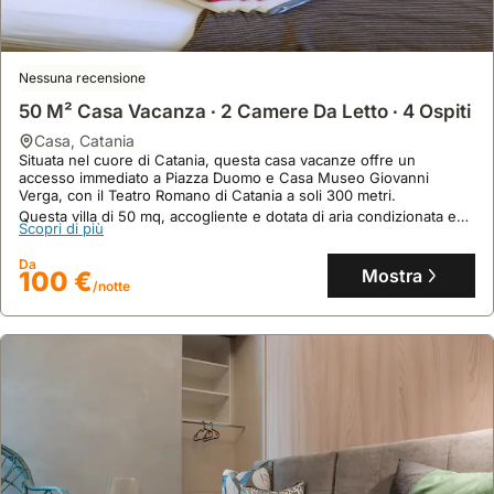
Nessuna recensione
50 M² Casa Vacanza ∙ 2 Camere Da Letto ∙ 4 Ospiti
casa
,
Catania
Situata nel cuore di Catania, questa casa vacanze offre un
accesso immediato a Piazza Duomo e Casa Museo Giovanni
Verga, con il Teatro Romano di Catania a soli 300 metri.
Questa villa di 50 mq, accogliente e dotata di aria condizionata e
Scopri di più
WiFi, può ospitare fino a 4 persone e dispone di una cucina
attrezzata e una terrazza con vista sulla città.
Da
Mostra
100 €
/notte