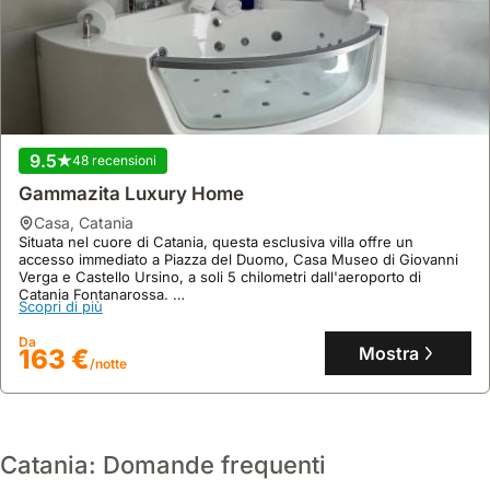
9.5
48 recensioni
Gammazita Luxury Home
casa
,
Catania
Situata nel cuore di Catania, questa esclusiva villa offre un
accesso immediato a Piazza del Duomo, Casa Museo di Giovanni
Verga e Castello Ursino, a soli 5 chilometri dall'aeroporto di
Catania Fontanarossa.
Scopri di più
Questa spaziosa casa vacanze di 198 mq, con 3 camere da letto e
3 bagni, può ospitare fino a 17 persone e vanta una terrazza
Da
privata, aria condizionata, jacuzzi, spa e servizio in camera.
Mostra
163 €
/notte
Catania: Domande frequenti