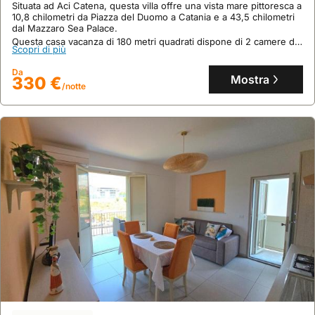
tennis e parcheggio privato.
Situata ad Aci Catena, questa villa offre una vista mare pittoresca a
10,8 chilometri da Piazza del Duomo a Catania e a 43,5 chilometri
dal Mazzaro Sea Palace.
Questa casa vacanza di 180 metri quadrati dispone di 2 camere da
Scopri di più
letto, 2 bagni, aria condizionata, una piscina privata e una cucina
completamente attrezzata con lavastoviglie e microonde.
Da
Mostra
330 €
/notte
9.2
65 recensioni
Casa Fortuna
casa
,
Catania
A soli 1,9 km dall'Anfiteatro di Catania e 2,7 km dallo Stadio Angelo
Massimino, questa casa vacanze offre un accesso diretto a un
balcone con vista sul cortile interno.