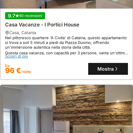
9.7
60 recensioni
Casa Vacanze - I Portici House
casa
,
Catania
Nel pittoresco quartiere 'A Civita' di Catania, questo appartamento
si trova a soli 5 minuti a piedi da Piazza Duomo, offrendo
un'immersione autentica nella storia della città.
Questa casa vacanza, con capacità per 3 persone, vanta un'ottima
Scopri di più
pulizia, aria condizionata e Wi-Fi, rendendola una scelta
confortevole per esplorare le attrazioni vicine, inclusa la possibilità
Da
di trovare una villa per un soggiorno più ampio.
Mostra
96 €
/notte