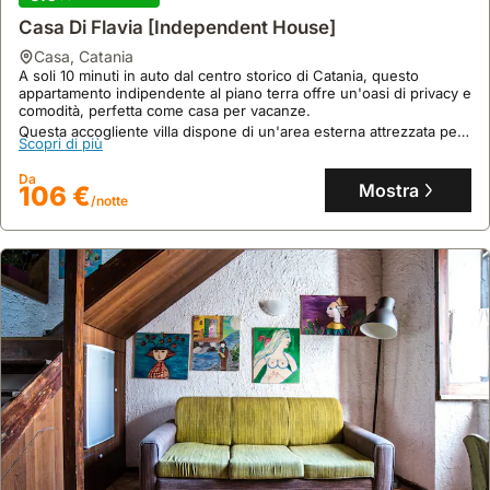
Casa Di Flavia [Independent House]
casa
,
Catania
A soli 10 minuti in auto dal centro storico di Catania, questo
appartamento indipendente al piano terra offre un'oasi di privacy e
comodità, perfetta come casa per vacanze.
Questa accogliente villa dispone di un'area esterna attrezzata per
Scopri di più
cene all'aperto e può ospitare fino a 4 persone, con comfort come
aria condizionata e lavatrice.
Da
Mostra
106 €
/notte