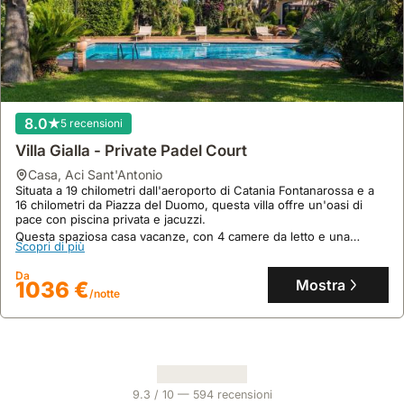
8.0
5 recensioni
Villa Gialla - Private Padel Court
casa
,
Aci Sant'Antonio
Situata a 19 chilometri dall'aeroporto di Catania Fontanarossa e a
16 chilometri da Piazza del Duomo, questa villa offre un'oasi di
pace con piscina privata e jacuzzi.
Questa spaziosa casa vacanze, con 4 camere da letto e una
Scopri di più
capacità di 18 persone, dispone di un ampio giardino, terrazza,
camino e connessione internet, rendendola perfetta per famiglie o
Da
gruppi numerosi.
Mostra
1036 €
/notte
9.3
/ 10 —
594
recensioni