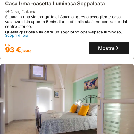
Casa Irma~casetta Luminosa Soppalcata
casa
,
Catania
Situata in una via tranquilla di Catania, questa accogliente casa
vacanza dista appena 5 minuti a piedi dalla stazione centrale e dal
centro storico.
Questa graziosa villa offre un soggiorno open-space luminoso,
Scopri di più
con angolo cottura, balcone, zona notte soppalcata e bagno con
doccia, perfetta per 2 ospiti.
Da
Mostra
93 €
/notte