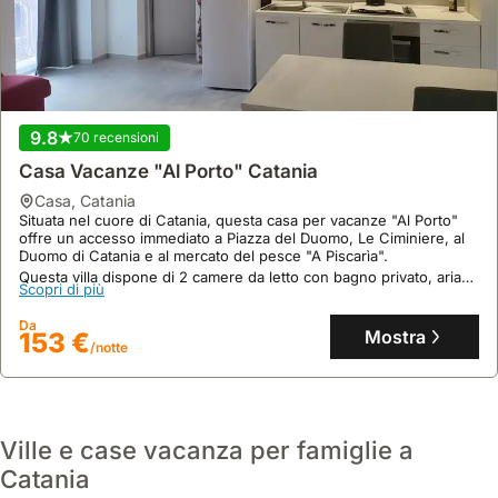
9.8
70 recensioni
Casa Vacanze "Al Porto" Catania
casa
,
Catania
Situata nel cuore di Catania, questa casa per vacanze "Al Porto"
offre un accesso immediato a Piazza del Duomo, Le Ciminiere, al
Duomo di Catania e al mercato del pesce "A Piscarìa".
Questa villa dispone di 2 camere da letto con bagno privato, aria
Scopri di più
condizionata, Wi-Fi gratuito e parcheggio pubblico gratuito
antistante, ospitando comodamente fino a 5 persone.
Da
Mostra
153 €
/notte
Ville e case vacanza per famiglie a
Catania