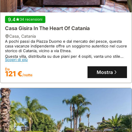
9.4
34 recensioni
Casa Gisira In The Heart Of Catania
casa
,
Catania
A pochi passi da Piazza Duomo e dal mercato del pesce, questa
casa vacanze indipendente offre un soggiorno autentico nel cuore
storico di Catania, vicino a via Etnea.
Questa villa, distribuita su due piani per 4 ospiti, vanta uno stile
Scopri di più
siciliano distintivo e garantisce privacy, a soli 200 metri da
importanti siti culturali.
Da
Mostra
121 €
/notte