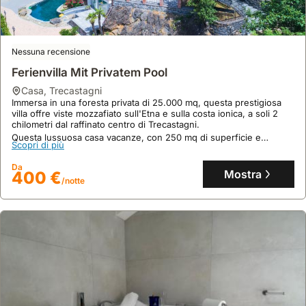
casa
,
Catania
In pieno centro a Catania, questa casa vacanza si trova a 15 minuti
a piedi da Piazza del Duomo e a 1.3 chilometri dal Castello Ursino.
Questa accogliente villa offre 80 mq, una cucina attrezzata con
Nessuna recensione
frigo e freezer, aria condizionata, una vasca idromassaggio e un
Scopri di più
balcone, ideale per esplorare la zona.
Ferienvilla Mit Privatem Pool
Da
Mostra
106 €
casa
,
Trecastagni
/notte
Immersa in una foresta privata di 25.000 mq, questa prestigiosa
villa offre viste mozzafiato sull'Etna e sulla costa ionica, a soli 2
chilometri dal raffinato centro di Trecastagni.
Questa lussuosa casa vacanze, con 250 mq di superficie e
Scopri di più
capacità per 6 persone, dispone di una piscina interna riscaldata,
una SPA, un angolo fitness e un'area barbecue esclusiva
Da
all'interno del bosco.
Mostra
400 €
/notte