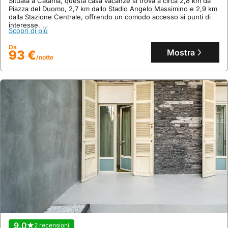
Situata a Catania, questa casa vacanze si trova a circa 2,8 km da
Piazza del Duomo, 2,7 km dallo Stadio Angelo Massimino e 2,9 km
dalla Stazione Centrale, offrendo un comodo accesso ai punti di
interesse.
Scopri di più
Con 70 metri quadrati, questa accogliente villa può ospitare fino a
9 persone, disponendo di 2 camere da letto, 2 bagni, aria
Da
condizionata e una terrazza con vista giardino.
Mostra
93 €
/notte
9.0
2 recensioni