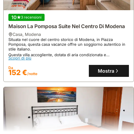
10
3 recensioni
Maison La Pomposa Suite Nel Centro Di Modena
casa
,
Modena
Situata nel cuore del centro storico di Modena, in Piazza
Pomposa, questa casa vacanze offre un soggiorno autentico in
stile italiano.
Questa villa accogliente, dotata di aria condizionata e
Scopri di più
connessione internet, può ospitare fino a 3 persone con 1
camera da letto e 1 bagno.
Da
Mostra
152 €
/notte