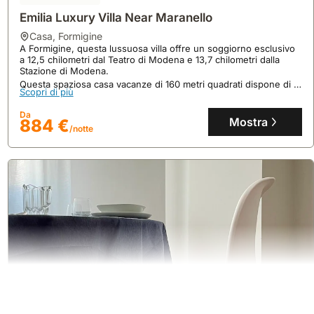
Emilia Luxury Villa Near Maranello
casa
,
Formigine
A Formigine, questa lussuosa villa offre un soggiorno esclusivo
a 12,5 chilometri dal Teatro di Modena e 13,7 chilometri dalla
Stazione di Modena.
Questa spaziosa casa vacanze di 160 metri quadrati dispone di 5
Scopri di più
camere da letto, un ampio giardino e una terrazza con vista,
ideale per ospitare fino a 21 persone.
Da
Mostra
884 €
/notte