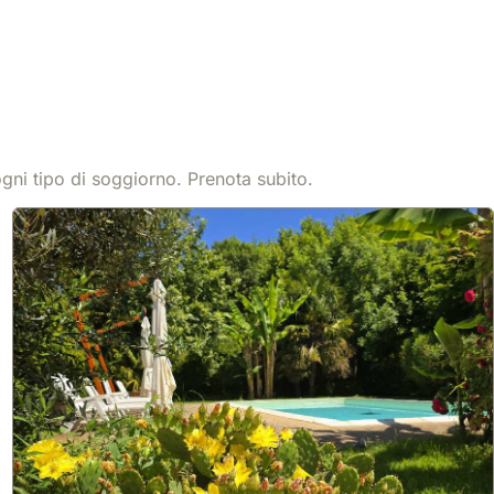
9.9
32 recensioni
Casa Rosanna Centro, Wifi, Parking,luminoso,no
Ztl
casa
,
Modena
gni tipo di soggiorno. Prenota subito.
Centralmente situato a Modena, a pochi passi dalle principali
attrazioni artistiche e culinarie e vicino all'uscita dell'autostrada,
questo appartamento di 65 mq offre una posizione privilegiata
fuori dalla ZTL, ideale per esplorare la città.
Scopri di più
Ristrutturato nel 2024, l'appartamento dispone di un soggiorno
con divano letto matrimoniale, una camera da letto separata,
Da
cucina funzionale, bagno moderno con doccia walk-in, balcone
Mostra
89 €
/notte
privato e capacità per 4 ospiti, rappresentando un'ottima casa
vacanza.