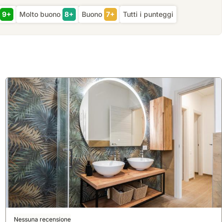
9+
Molto buono
8+
Buono
7+
Tutti i punteggi
Nessuna recensione