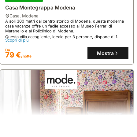
Casa Montegrappa Modena
casa
,
Modena
A soli 300 metri dal centro storico di Modena, questa moderna
casa vacanze offre un facile accesso al Museo Ferrari di
Maranello e al Policlinico di Modena.
Questa villa accogliente, ideale per 3 persone, dispone di 1
Scopri di più
camera da letto, 1 bagno e una cucina completamente attrezzata,
garantendo un soggiorno confortevole con Wi-Fi gratuito.
Da
Mostra
79 €
/notte