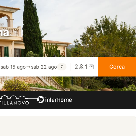
na
2
1
Cerca
sab 15 ago
sab 22 ago
7