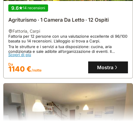
9.6
14 recensioni
Agriturismo ∙ 1 Camera Da Letto ∙ 12 Ospiti
fattoria
,
Carpi
Fattoria per 12 persone con una valutazione eccellente di 96/100
basata su 14 recensioni. L’alloggio si trova a Carpi.
9.9
Tra le strutture e i servizi a tua disposizione: cucina, aria
69 recensioni
condizionata e sale adibite all’organizzazione di eventi. Il
Scopri di più
Casa Casette
parcheggio gratuito di questo alloggio ti permetterà di lasciare in
serenità la tua auto.
casa
,
Modena
Da
Mostra
1140 €
Situato nel cuore di un antico fienile ristrutturato, questo
/notte
appartamento offre un'oasi di pace a soli 2 chilometri dal centro
di Modena, con un giardino privato per rilassarsi.
Questa casa per vacanze, ideale per 4 persone, vanta 2 camere
Scopri di più
da letto, una cucina completamente attrezzata con lavastoviglie e
microonde, e garantisce un'atmosfera accogliente e familiare
Da
per un soggiorno indimenticabile.
Mostra
111 €
/notte