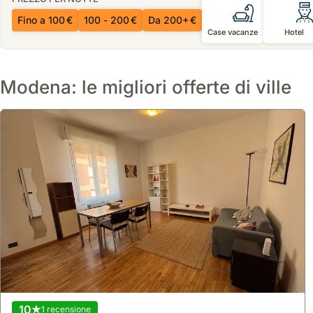
Fino a 100 €
100 - 200 €
Da 200+ €
Case vacanze
Hotel
Modena: le migliori offerte di ville
10
1 recensione