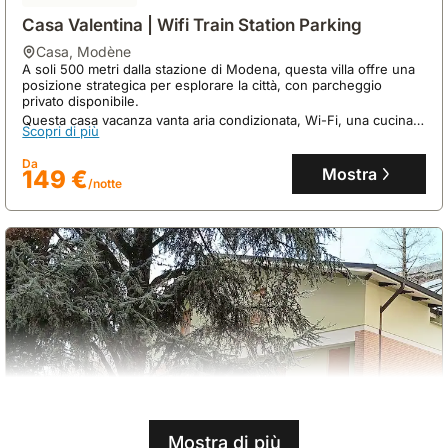
Casa Valentina | Wifi Train Station Parking
casa
,
Modène
A soli 500 metri dalla stazione di Modena, questa villa offre una
posizione strategica per esplorare la città, con parcheggio
privato disponibile.
Questa casa vacanza vanta aria condizionata, Wi-Fi, una cucina
Scopri di più
attrezzata con frigorifero, congelatore, microonde e
lavastoviglie, oltre a una terrazza per godersi il soggiorno.
Da
Mostra
149 €
/notte
Mostra di più