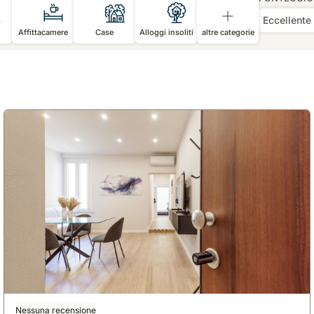
Eccellente
Affittacamere
Case
Alloggi insoliti
altre categorie
Nessuna recensione