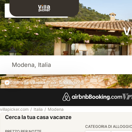
Connessione
V
Confronta Villapicker con booking.com
villapicker.com
Italia
Modena
Cerca la tua casa vacanze
CATEGORIA DI ALLOGGI
PREZZO PER NOTTE