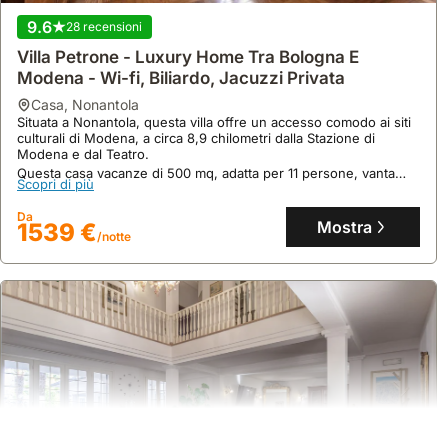
9.6
28 recensioni
Villa Petrone - Luxury Home Tra Bologna E
Modena - Wi-fi, Biliardo, Jacuzzi Privata
casa
,
Nonantola
Situata a Nonantola, questa villa offre un accesso comodo ai siti
culturali di Modena, a circa 8,9 chilometri dalla Stazione di
Modena e dal Teatro.
Nessuna recensione
Questa casa vacanze di 500 mq, adatta per 11 persone, vanta
Scopri di più
Enzo Ferrari Museum|wifi Train Station Parking
aria condizionata, piscina, jacuzzi, giardino e un ristorante
interno, con possibilità di noleggio biciclette e auto.
casa
,
Modène
Da
Mostra
1539 €
Nel cuore del Centro Storico di Modena, questa casa vacanza
/notte
offre un accesso diretto alle principali attrazioni della città, con
servizi impeccabili e comfort moderni.
Questa villa di 75 mq dispone di aria condizionata, cucina
Scopri di più
attrezzata con frigo e congelatore, e parcheggio privato, ideale
per esplorare i dintorni o rilassarsi in tranquillità.
Da
Mostra
124 €
/notte