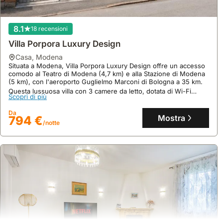
8.1
18 recensioni
Villa Porpora Luxury Design
casa
,
Modena
Situata a Modena, Villa Porpora Luxury Design offre un accesso
comodo al Teatro di Modena (4,7 km) e alla Stazione di Modena
(5 km), con l'aeroporto Guglielmo Marconi di Bologna a 35 km.
Questa lussuosa villa con 3 camere da letto, dotata di Wi-Fi
Scopri di più
gratuito, aria condizionata, vasca idromassaggio privata e
9.9
76 recensioni
giardino con terrazza, è perfetta per famiglie e ammette animali
Da
domestici, offrendo 150 mq di spazio e capacità per 23 ospiti.
Mostra
794 €
Casa Raffaello Mo 2 |Ac| Wifi |
/notte
casa
,
Modena
A soli 15 minuti a piedi dal centro storico di Modena, questo
appartamento offre un'ottima base per esplorare le ricchezze
culturali della città, con la comodità di una casa per vacanze
moderna.
Scopri di più
Questa esclusiva villa, ideale per 4 ospiti, dispone di due camere
da letto con TV QLED, una cucina open-space attrezzata con
Da
frigorifero e lavastoviglie, aria condizionata, un giardino e
Mostra
181 €
/notte
parcheggio privato.