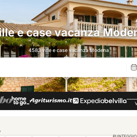
ille e case vacanza Mode
4583 ville e case vacanza Modena
O
PUNTEGGIO