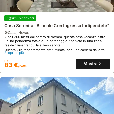
10
15 recensioni
Casa Serenità "Bilocale Con Ingresso Indipendete"
casa
,
Novara
A soli 300 metri dal centro di Novara, questa casa vacanze offre
un'indipendenza totale e un parcheggio riservato in una zona
residenziale tranquilla e ben servita.
Questa villa recentemente ristrutturata, con una camera da letto e
Scopri di più
un bagno, può ospitare comodamente fino a 4 persone grazie a
un divano letto nel luminoso soggiorno open-space con cucina
Da
attrezzata.
Mostra
83 €
/notte