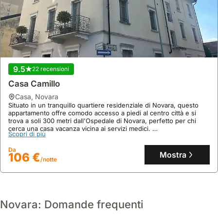
9.5
22 recensioni
Casa Camillo
casa
,
Novara
Situato in un tranquillo quartiere residenziale di Novara, questo
appartamento offre comodo accesso a piedi al centro città e si
trova a soli 300 metri dall'Ospedale di Novara, perfetto per chi
cerca una casa vacanza vicina ai servizi medici.
Scopri di più
Questo accogliente appartamento, ideale per 4 ospiti, dispone di 1
camera da letto, 1 bagno, aria condizionata, internet e cucina
Da
attrezzata, il tutto raggiungibile tramite ascensore al secondo
Mostra
106 €
/notte
piano di un edificio silenzioso.
Novara: Domande frequenti