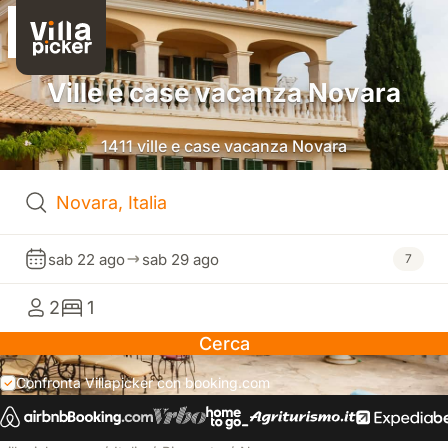
Ville e case vacanza Novara
1411 ville e case vacanza Novara
sab 22 ago
sab 29 ago
7
2
1
Cerca
Confronta Villapicker con booking.com