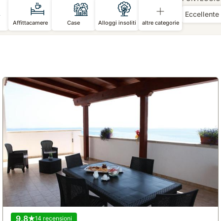
Eccellente
Affittacamere
Case
Alloggi insoliti
altre categorie
9.8
14 recensioni