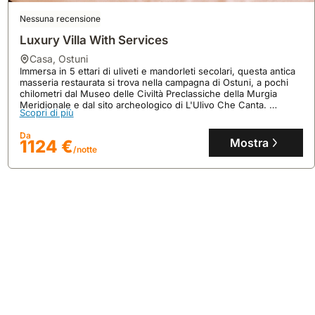
Nessuna recensione
Luxury Villa With Services
casa
,
Ostuni
Immersa in 5 ettari di uliveti e mandorleti secolari, questa antica
masseria restaurata si trova nella campagna di Ostuni, a pochi
chilometri dal Museo delle Civiltà Preclassiche della Murgia
9.8
26 recensioni
Meridionale e dal sito archeologico di L'Ulivo Che Canta.
Scopri di più
In Centro Da Cinzia
La villa offre un'esperienza di soggiorno esclusiva con piscina,
jacuzzi, aria condizionata e 3 camere da letto per ospitare fino a
Da
casa
,
Ostuni
6 persone, ideale per una casa vacanza in Puglia.
Mostra
1124 €
Situata a Ostuni, questa casa vacanze si trova a 9,8 km da Costa
/notte
Merlata e a 35 km dalla Riserva di Torre Guaceto.
Questa villa, ideale per 9 persone, offre 55 mq di spazio
abitativo con 2 camere da letto, 2 bagni, aria condizionata, una
Scopri di più
terrazza con vista mare e una cucina attrezzata con frigorifero e
microonde.
Da
Mostra
223 €
/notte