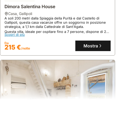
Dimora Salentina House
casa
,
Gallipoli
A soli 200 metri dalla Spiaggia della Purità e dal Castello di
Gallipoli, questa casa vacanze offre un soggiorno in posizione
strategica, a 1,1 km dalla Cattedrale di Sant'Agata.
Questa villa, ideale per ospitare fino a 7 persone, dispone di 2
Scopri di più
camere da letto, 1 bagno, aria condizionata e un angolo cottura
attrezzato, con possibilità di navetta a pagamento e noleggio
Da
biciclette per esplorare i dintorni.
Mostra
215 €
/notte