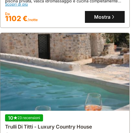
piscina privata, vasca idromassaggio e cucina completamente
Scopri di più
attrezzata, ospitando fino a 15 persone.
Da
Mostra
1102 €
/notte
10
23 recensioni
Trulli Di Titti - Luxury Country House