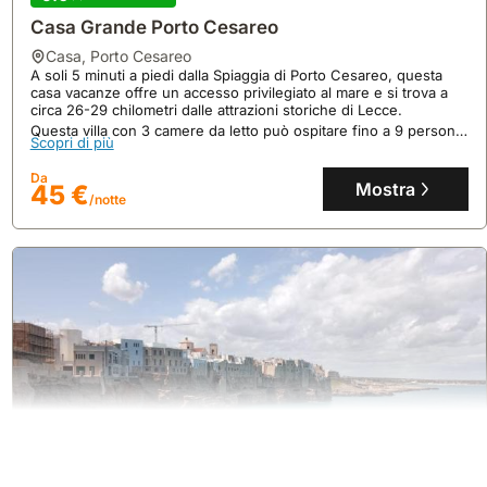
Casa Grande Porto Cesareo
casa
,
Porto Cesareo
A soli 5 minuti a piedi dalla Spiaggia di Porto Cesareo, questa
casa vacanze offre un accesso privilegiato al mare e si trova a
circa 26-29 chilometri dalle attrazioni storiche di Lecce.
Questa villa con 3 camere da letto può ospitare fino a 9 persone,
Scopri di più
disponendo di aria condizionata, cucina attrezzata e una terrazza
privata, con parcheggio gratuito e noleggio biciclette in loco.
Da
Mostra
45 €
/notte