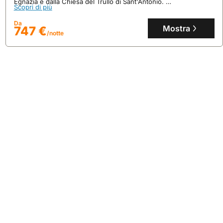
Egnazia e dalla Chiesa del Trullo di Sant'Antonio.
Scopri di più
Questa casa vacanze, con una superficie di 70 mq, dispone di 3
camere da letto e 3 bagni per ospitare fino a 6 persone,
Da
arricchita da un giardino privato, piscina e parcheggio gratuito.
Mostra
747 €
/notte