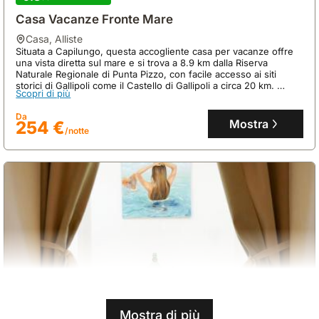
Casa Vacanze Fronte Mare
casa
,
Alliste
Situata a Capilungo, questa accogliente casa per vacanze offre
una vista diretta sul mare e si trova a 8.9 km dalla Riserva
Naturale Regionale di Punta Pizzo, con facile accesso ai siti
storici di Gallipoli come il Castello di Gallipoli a circa 20 km.
Scopri di più
Questa spaziosa villa di 130 mq, ideale per 13 persone, vanta
due camere da letto, aria condizionata e una cucina attrezzata,
Da
con servizi aggiuntivi come minimarket e bar in loco, oltre a un
Mostra
254 €
/notte
parcheggio privato gratuito.
Mostra di più