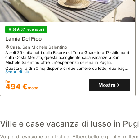
9.9
37 recensioni
Lamia Del Fico
casa
,
San Michele Salentino
A soli 26 chilometri dalla Riserva di Torre Guaceto e 17 chilometri
dalla Costa Merlata, questa accogliente casa vacanze a San
Michele Salentino offre un'esperienza serena in Puglia.
9.4
214 recensioni
Questa villa di 80 mq dispone di due camere da letto, due bagni,
Scopri di più
un soggiorno spazioso, una cucina completamente attrezzata
Petra Suite
con lavastoviglie e aria condizionata, oltre a una piscina privata e
Da
casa
,
Alberobello
un giardino curato, perfetta per famiglie.
Mostra
494 €
A 43 chilometri dalla Cattedrale di Taranto, Petra Suite offre
/notte
un'esclusiva casa vacanze ad Alberobello, completa di piscina
privata e idromassaggio.
Questa villa di 55 mq, con una camera da letto e un soggiorno
Scopri di più
separato, accoglie comodamente 2 ospiti con aria condizionata,
Wi-Fi ad alta velocità e un mini-market interno.
Da
Mostra
336 €
Ville e case vacanza di lusso in Pug
/notte
Voglia di evasione tra i trulli di Alberobello e gli ulivi mille