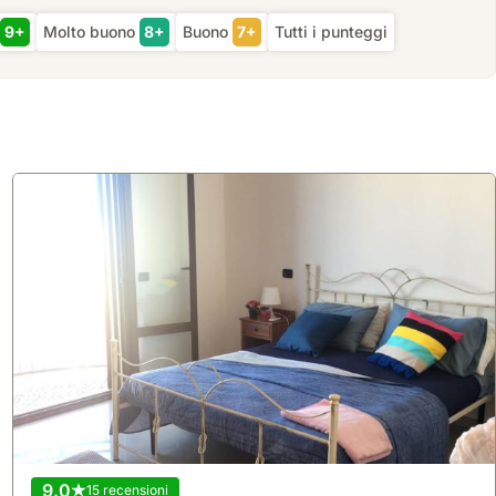
9+
Molto buono
8+
Buono
7+
Tutti i punteggi
9.0
15 recensioni