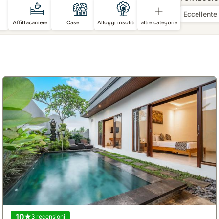
Eccellente
Affittacamere
Case
Alloggi insoliti
altre categorie
10
3 recensioni