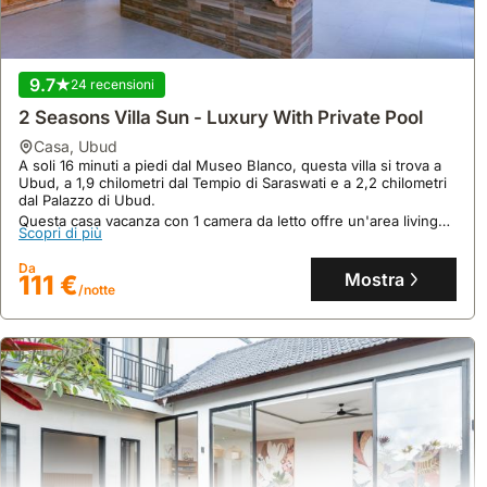
9.7
24 recensioni
2 Seasons Villa Sun - Luxury With Private Pool
casa
,
Ubud
A soli 16 minuti a piedi dal Museo Blanco, questa villa si trova a
Ubud, a 1,9 chilometri dal Tempio di Saraswati e a 2,2 chilometri
dal Palazzo di Ubud.
9.5
76 recensioni
Questa casa vacanza con 1 camera da letto offre un'area living
Scopri di più
Incredible Wooden House With Peaceful Jungle
spaziosa, una cucina attrezzata con frigorifero, aria condizionata,
piscina privata e un giardino lussureggiante, ideale per ospitare
View
Da
fino a 2 persone.
Mostra
111 €
casa
/notte
Immersa nella campagna di Ubud, questa accogliente casa
vacanze offre una vista spettacolare sulla giungla, ideale per
esplorare la zona.
Una villa esclusiva con piscina a sfioro privata, perfetta per due
Scopri di più
persone, vanta un design artistico e spazi esterni rilassanti.
Da
Mostra
35 €
/notte