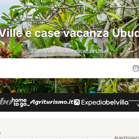
Ville e case vacanza Ubu
23056 ville e case vacanza Ubud
O
PUNTEGGIO