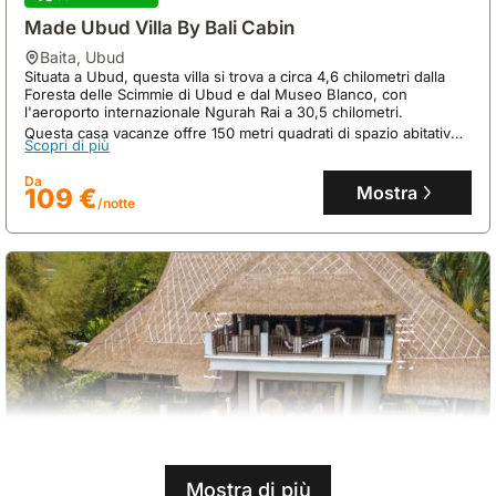
Made Ubud Villa By Bali Cabin
baita
,
Ubud
Situata a Ubud, questa villa si trova a circa 4,6 chilometri dalla
Foresta delle Scimmie di Ubud e dal Museo Blanco, con
l'aeroporto internazionale Ngurah Rai a 30,5 chilometri.
Questa casa vacanze offre 150 metri quadrati di spazio abitativo,
Scopri di più
due camere da letto e due bagni, con una cucina attrezzata e
una piscina privata per sei ospiti.
Da
Mostra
109 €
/notte
Mostra di più