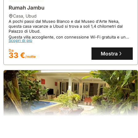
Rumah Jambu
casa
,
Ubud
A pochi passi dal Museo Blanco e dal Museo d'Arte Neka,
questa casa vacanze a Ubud si trova a soli 1,4 chilometri dal
Palazzo di Ubud.
Questa villa accogliente, con connessione Wi-Fi gratuita e un
Scopri di più
giardino, ospita comodamente fino a 3 persone e include un
angolo cottura per preparare i propri pasti.
Da
Mostra
33 €
/notte