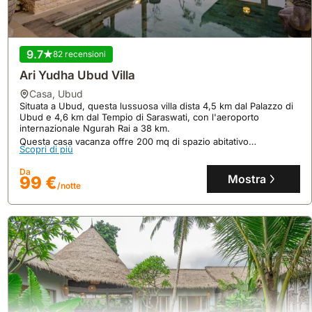
9.7
82 recensioni
Ari Yudha Ubud Villa
casa
,
Ubud
Situata a Ubud, questa lussuosa villa dista 4,5 km dal Palazzo di
Ubud e 4,6 km dal Tempio di Saraswati, con l'aeroporto
internazionale Ngurah Rai a 38 km.
Questa casa vacanza offre 200 mq di spazio abitativo
Scopri di più
climatizzato per un massimo di 3 ospiti, dotata di cucina
attrezzata, piscina privata, giardino e connessione WiFi gratuita.
Da
Mostra
99 €
/notte