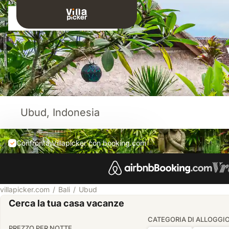
Connessione
Confronta Villapicker con booking.com
villapicker.com
Bali
Ubud
Cerca la tua casa vacanze
CATEGORIA DI ALLOGGI
PREZZO PER NOTTE