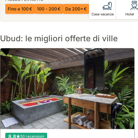
Fino a 100 €
100 - 200 €
Da 200+ €
Case vacanze
Hotel
Ubud: le migliori offerte di ville
8.8
50 recensioni