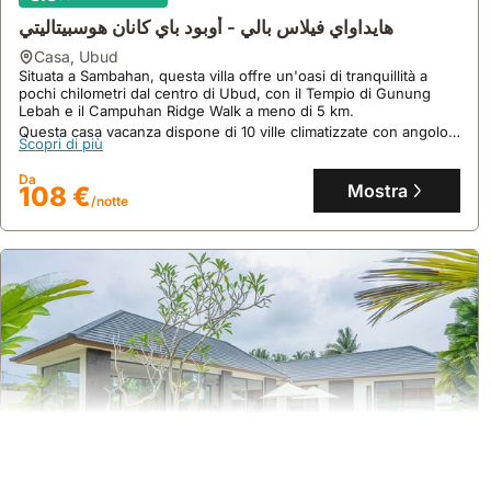
هايداواي فيلاس بالي - أوبود باي كانان هوسبيتاليتي
casa
,
Ubud
Situata a Sambahan, questa villa offre un'oasi di tranquillità a
pochi chilometri dal centro di Ubud, con il Tempio di Gunung
Lebah e il Campuhan Ridge Walk a meno di 5 km.
Questa casa vacanza dispone di 10 ville climatizzate con angolo
Scopri di più
cottura, frigorifero, WiFi gratuito e un'esperienza spa
indimenticabile, il tutto a meno di 5 km dal Museo Blanco e dalle
Da
Bali Bird Walks.
Mostra
108 €
/notte