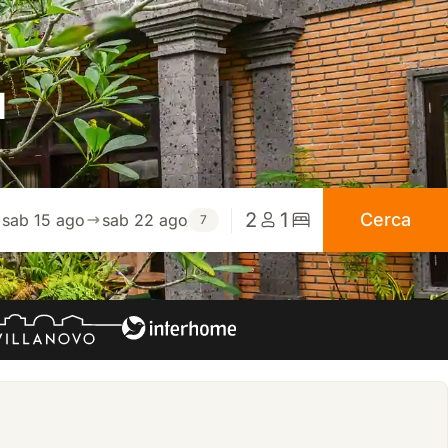
d
2
1
Cerca
sab 15 ago
sab 22 ago
7