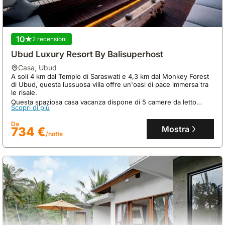
10
2 recensioni
Ubud Luxury Resort By Balisuperhost
casa
,
Ubud
A soli 4 km dal Tempio di Saraswati e 4,3 km dal Monkey Forest
di Ubud, questa lussuosa villa offre un'oasi di pace immersa tra
le risaie.
9.8
166 recensioni
Questa spaziosa casa vacanza dispone di 5 camere da letto
Scopri di più
climatizzate, una piscina privata, una vasca idromassaggio e una
Villa Rona 1
cucina completamente attrezzata, ideale per famiglie.
Da
Mostra
734 €
casa
,
Ubud
/notte
A soli 300 metri dai campi di riso e a 3-5 minuti a piedi da
numerosi ristoranti, questa villa offre un'oasi di tranquillità nel
Kecamatan Ubud, Bali.
Questa casa vacanza, con una superficie di 120 mq, dispone di 1
Scopri di più
camera da letto, 1 bagno, una piscina privata e una cucina
attrezzata, perfetta per ospitare fino a 2 persone.
Da
Mostra
52 €
/notte