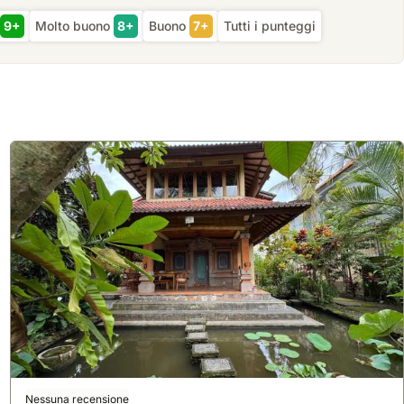
9+
Molto buono
8+
Buono
7+
Tutti i punteggi
Nessuna recensione