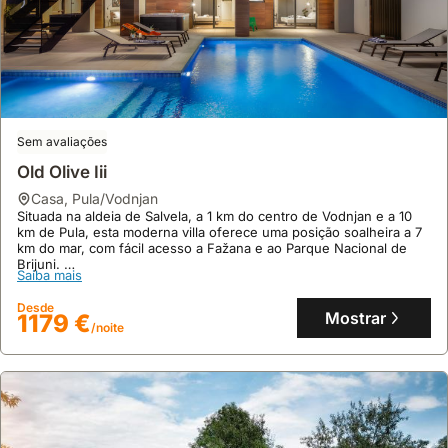
Sem avaliações
Old Olive Iii
casa
,
Pula/Vodnjan
Situada na aldeia de Salvela, a 1 km do centro de Vodnjan e a 10
km de Pula, esta moderna villa oferece uma posição soalheira a 7
km do mar, com fácil acesso a Fažana e ao Parque Nacional de
Brijuni.
Saiba mais
Esta mansão de 415 m² acomoda até 12 pessoas com 6 quartos, 5
casas de banho, ar condicionado, piscina privada de 45 m²,
Desde
jacuzzi, sauna e campo de ténis, proporcionando luxo e
Mostrar
1179 €
/noite
entretenimento.