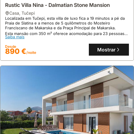
Rustic Villa Nina - Dalmatian Stone Mansion
chalé
,
Ičići
Situada em Ičići, esta villa renovada oferece um refúgio tranquilo
casa
,
Tučepi
com vistas deslumbrantes para a montanha e o mar, a uma curta
Localizada em Tučepi, esta villa de luxo fica a 19 minutos a pé da
distância de carro de Opatija e das praias costeiras.
Praia de Slatina e a menos de 5 quilômetros do Mosteiro
Com 229 metros quadrados, esta casa de férias dispõe de 5
Franciscano de Makarska e da Praça Principal de Makarska.
Saiba mais
quartos para acomodar até 10 pessoas, incluindo uma piscina
Esta mansão com 350 m² oferece acomodação para 23 pessoas
privada disponível de maio a outubro, e um jardim privado com
Saiba mais
com cinco quartos, seis casas de banho, uma piscina privada, um
Desde
Wi-Fi.
Mostrar
626 €
ginásio e uma sala de jogos, sendo um alojamento perfeito para
/noite
Desde
férias.
Mostrar
890 €
/noite