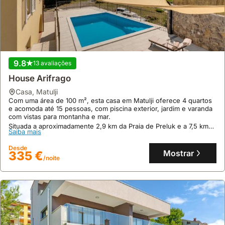
9.9
69 avaliações
9.8
13 avaliações
Mediterranean Stone House
House Arifrago
casa
,
Babino Polje
Localizada em Babino Polje, esta casa de pedra mediterrânica
casa
,
Matulji
situa-se a apenas 2,1 quilómetros da Gruta de Ulisses, um marco
Com uma área de 100 m², esta casa em Matulji oferece 4 quartos
local de significado histórico.
e acomoda até 15 pessoas, com piscina exterior, jardim e varanda
com vistas para montanha e mar.
Esta villa de 75 metros quadrados oferece um refúgio com ar
Saiba mais
condicionado, piscina privada, jacuzzi, terraço com vista para a
Situada a aproximadamente 2,9 km da Praia de Preluk e a 7,5 km
Saiba mais
piscina e comodidades para churrasco, proporcionando uma
do Estádio HNK Rijeka Rujevica, esta villa dispõe de ar
Desde
experiência de alojamento completa.
condicionado, cozinha equipada e churrasqueira, sendo uma
Mostrar
224 €
Desde
/noite
excelente opção de alojamento para famílias.
Mostrar
335 €
/noite