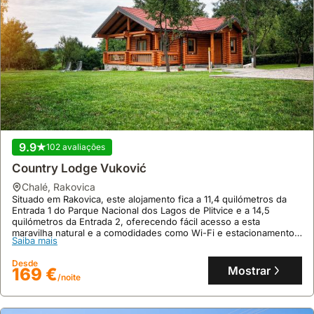
9.9
102 avaliações
Country Lodge Vuković
chalé
,
Rakovica
Situado em Rakovica, este alojamento fica a 11,4 quilómetros da
Entrada 1 do Parque Nacional dos Lagos de Plitvice e a 14,5
quilómetros da Entrada 2, oferecendo fácil acesso a esta
maravilha natural e a comodidades como Wi-Fi e estacionamento
Saiba mais
privado.
Com 69 metros quadrados, esta villa acomoda até 7 pessoas,
Desde
dispondo de um quarto, uma casa de banho, ar condicionado,
Mostrar
169 €
/noite
cozinha equipada com frigorífico e micro-ondas, e um terraço com
churrasqueira, ideal para desfrutar do jardim e da área de
piquenique.