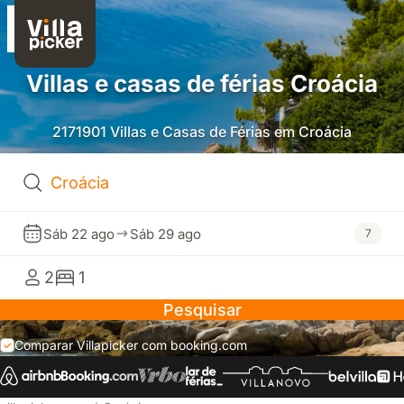
Villas e casas de férias Croácia
2171901 Villas e Casas de Férias em Croácia
Sáb 22 ago
Sáb 29 ago
7
2
1
Pesquisar
Comparar Villapicker com booking.com