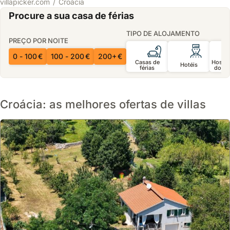
villapicker.com
Croácia
Procure a sua casa de férias
TIPO DE ALOJAMENTO
PREÇO POR NOITE
0 - 100 €
100 - 200 €
200+ €
Casas de
Hospe
Hotéis
férias
domic
Croácia: as melhores ofertas de villas