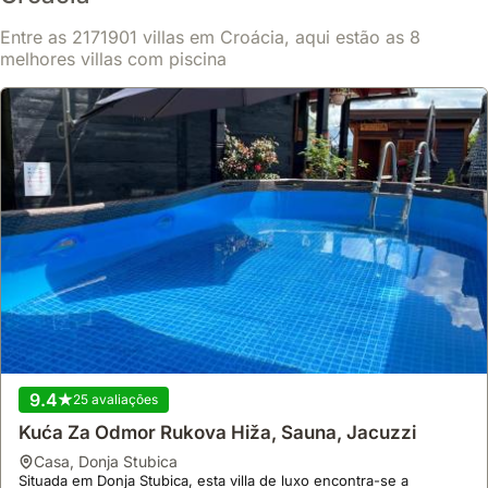
Mostrar
157 €
/noite
Entre as 2171901 villas em Croácia, aqui estão as 8
melhores villas com piscina
9.3
25 avaliações
9.4
25 avaliações
150 M² Casa ∙ 4 Quartos ∙ 8 Hóspedes
Kuća Za Odmor Rukova Hiža, Sauna, Jacuzzi
casa
,
Lovorno
Aninhada na paisagem exuberante de Lovorno, esta propriedade
casa
,
Donja Stubica
oferece um refúgio tranquilo com acesso conveniente a trilhas
Situada em Donja Stubica, esta villa de luxo encontra-se a