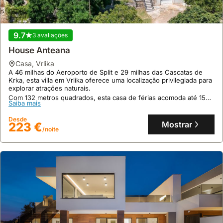
9.7
3 avaliações
House Anteana
casa
,
Vrlika
A 46 milhas do Aeroporto de Split e 29 milhas das Cascatas de
Krka, esta villa em Vrlika oferece uma localização privilegiada para
explorar atrações naturais.
Com 132 metros quadrados, esta casa de férias acomoda até 15
Saiba mais
pessoas e dispõe de um jardim espaçoso com área de churrasco,
piscina interior e centro de fitness para uma estadia confortável.
Desde
Mostrar
223 €
/noite