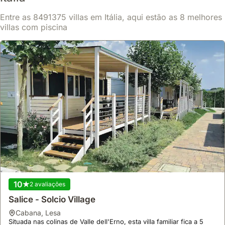
Versília, Viareggio, Forte dei Marmi, Cinque Terre e Pisa.
Entre as 8491375 villas em Itália, aqui estão as 8 melhores
Com 270 m² de espaço habitacional, esta propriedade acomoda
Saiba mais
até 10 pessoas e dispõe de um jardim de 1000 m² com uso
villas com piscina
exclusivo, ideal para famílias e animais de estimação.
Desde
Mostrar
259 €
/noite
10
2 avaliações
Salice - Solcio Village
cabana
,
Lesa
9.9
83 avaliações
Situada nas colinas de Valle dell'Erno, esta villa familiar fica a 5