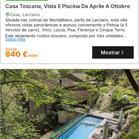
Casa Toscana, Vista E Piscina Da Aprile A Ottobre
9.1
casa
,
Larciano
63 avaliações
Situada nas colinas de Montalbano, perto de Larciano, esta villa
Villetta Di Charme In Centro Città
oferece vistas panorâmicas e acesso conveniente a Pistoia (a 5
minutos de carro), Vinci, Lucca, Pisa, Florença e Cinque Terre.
casa
,
Lanciano
Este alojamento rústico toscano, composto por três unidades
Situada no centro de Lanciano, esta villa de 3 quartos oferece
Saiba mais
independentes, acomoda até 19 pessoas e dispõe de um jardim
acesso conveniente a atrações locais e fica a 10 quilómetros da
sombreado com churrasqueira, piscina partilhada e oportunidades
Abadia de San Giovanni in Venere.
Desde
para caminhadas.
Mostrar
640 €
Esta casa de férias com 180 m² acomoda 15 pessoas e dispõe de
/noite
Saiba mais
ar condicionado, Wi-Fi gratuito, jardim com lareira exterior e
churrasqueira para refeições ao ar livre.
Desde
Mostrar
171 €
/noite