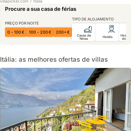
villapicker.com
Itália
Procure a sua casa de férias
TIPO DE ALOJAMENTO
PREÇO POR NOITE
0 - 100 €
100 - 200 €
200+ €
Casas de
Hospe
Hotéis
férias
domic
Itália: as melhores ofertas de villas