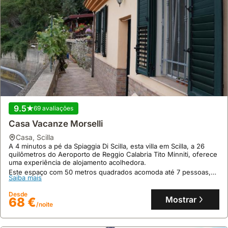
9.5
69 avaliações
Casa Vacanze Morselli
casa
,
Scilla
A 4 minutos a pé da Spiaggia Di Scilla, esta villa em Scilla, a 26
quilômetros do Aeroporto de Reggio Calabria Tito Minniti, oferece
uma experiência de alojamento acolhedora.
Este espaço com 50 metros quadrados acomoda até 7 pessoas,
Saiba mais
dispondo de varanda com vista mar, kitchenette equipada, ar
condicionado, Wi-Fi gratuito e área de churrasco.
Desde
Mostrar
68 €
/noite