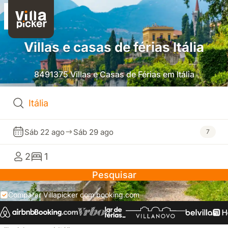
Villas e casas de férias Itália
8491375 Villas e Casas de Férias em Itália
Sáb 22 ago
Sáb 29 ago
7
2
1
Pesquisar
Comparar Villapicker com booking.com