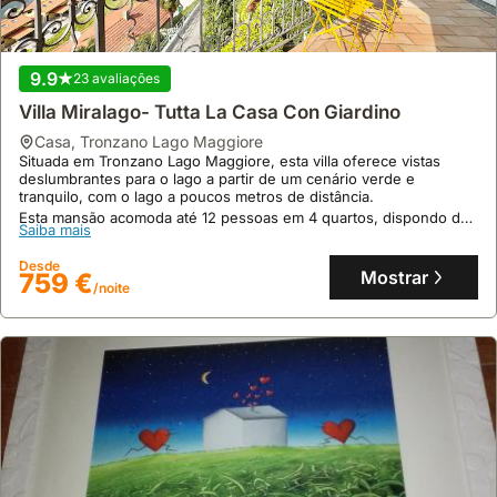
9.9
23 avaliações
Villa Miralago- Tutta La Casa Con Giardino
casa
,
Tronzano Lago Maggiore
Situada em Tronzano Lago Maggiore, esta villa oferece vistas
deslumbrantes para o lago a partir de um cenário verde e
tranquilo, com o lago a poucos metros de distância.
Esta mansão acomoda até 12 pessoas em 4 quartos, dispondo de
Saiba mais
cozinha completa, sala de estar espaçosa, jardim com cascata e
garagem, proporcionando uma experiência de alojamento
Desde
completa.
Mostrar
759 €
/noite