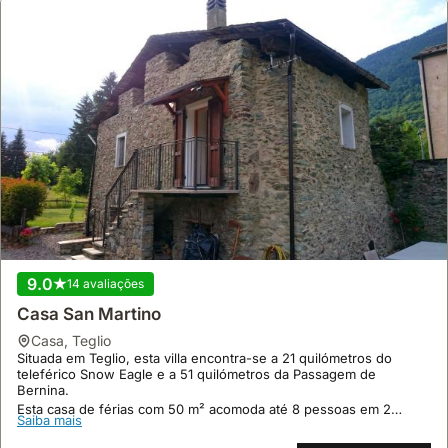
9.0
14 avaliações
Casa San Martino
casa
,
Teglio
Situada em Teglio, esta villa encontra-se a 21 quilómetros do
teleférico Snow Eagle e a 51 quilómetros da Passagem de
Bernina.
Esta casa de férias com 50 m² acomoda até 8 pessoas em 2
Saiba mais
quartos, oferecendo Wi-Fi gratuito, ar condicionado, um terraço
com vista para a montanha e comodidades para churrasco, sendo